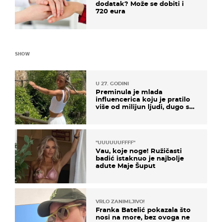
dodatak? Može se dobiti i
720 eura
SHOW
U 27. GODINI
Preminula je mlada
influencerica koju je pratilo
više od milijun ljudi, dugo se
borila s opakom bolešću
"UUUUUUFFFF"
Vau, koje noge! Ružičasti
badić istaknuo je najbolje
adute Maje Šuput
VRLO ZANIMLJIVO!
Franka Batelić pokazala što
nosi na more, bez ovoga ne