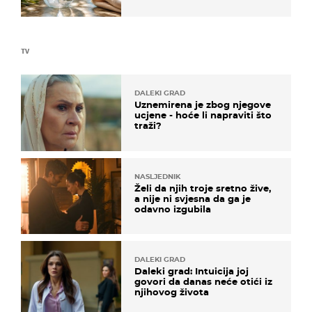
TV
DALEKI GRAD
Uznemirena je zbog njegove
ucjene - hoće li napraviti što
traži?
NASLJEDNIK
Želi da njih troje sretno žive,
a nije ni svjesna da ga je
odavno izgubila
DALEKI GRAD
Daleki grad: Intuicija joj
govori da danas neće otići iz
njihovog života