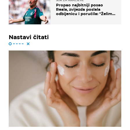
ŠOK ZA KRALJEVE
Propao najbitniji posao
Reala, zvijezda poslala
odbijenicu i poručila: "Želim
u Barcelonu"
Nastavi čitati