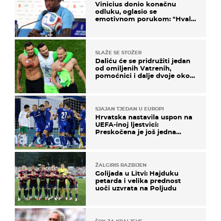
Vinicius donio konačnu
odluku, oglasio se
emotivnom porukom: "Hvala
vam svima"
SLAŽE SE STOŽER
Daliću će se pridružiti jedan
od omiljenih Vatrenih,
pomoćnici i dalje dvoje oko
ponude
SJAJAN TJEDAN U EUROPI
Hrvatska nastavila uspon na
UEFA-inoj ljestvici:
Preskočena je još jedna
država
ŽALGIRIS RAZBIJEN
Golijada u Litvi: Hajduku
petarda i velika prednost
uoči uzvrata na Poljudu