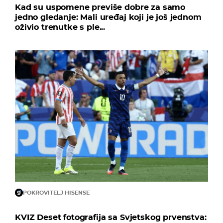
Kad su uspomene previše dobre za samo
jedno gledanje: Mali uređaj koji je još jednom
oživio trenutke s ple...
POKROVITELJ HISENSE
KVIZ Deset fotografija sa Svjetskog prvenstva: