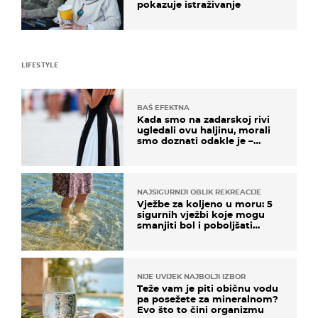
pokazuje istraživanje
LIFESTYLE
BAŠ EFEKTNA
Kada smo na zadarskoj rivi
ugledali ovu haljinu, morali
smo doznati odakle je –
košta samo 18 eura
NAJSIGURNIJI OBLIK REKREACIJE
Vježbe za koljeno u moru: 5
sigurnih vježbi koje mogu
smanjiti bol i poboljšati
pokretljivost
NIJE UVIJEK NAJBOLJI IZBOR
Teže vam je piti običnu vodu
pa posežete za mineralnom?
Evo što to čini organizmu