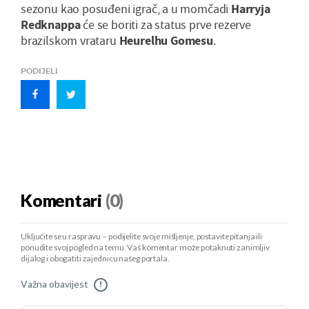
sezonu kao posuđeni igrač, a u momčadi
Harryja
Redknappa
će se boriti za status prve rezerve
brazilskom vrataru
Heurelhu Gomesu
.
PODIJELI
Komentari
(0)
Uključite se u raspravu – podijelite svoje mišljenje, postavite pitanja ili
ponudite svoj pogled na temu. Vaš komentar može potaknuti zanimljiv
dijalog i obogatiti zajednicu našeg portala.
Važna obavijest
!