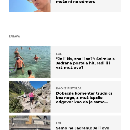
može ni na odmoru
ZABAVA
LOL
"Je li živ, zna li se?": Snimka s
Jadrana postala hit, radi li i
vaš muž ovo?
KAO IZ PIŠTOLJA
Dobacila komentar trudnici
bez noge, a muž ispalio
odgovor kao da je samo
čekao…
LOL
Samo na Jadranu: Je li ovo