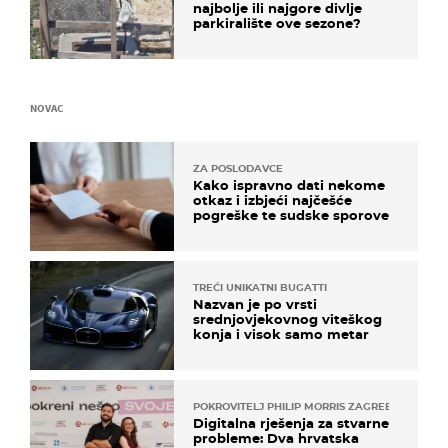
najbolje ili najgore divlje
parkiralište ove sezone?
NOVAC
ZA POSLODAVCE
Kako ispravno dati nekome
otkaz i izbjeći najčešće
pogreške te sudske sporove
TREĆI UNIKATNI BUGATTI
Nazvan je po vrsti
srednjovjekovnog viteškog
konja i visok samo metar
POKROVITELJ PHILIP MORRIS ZAGREB
Digitalna rješenja za stvarne
probleme: Dva hrvatska