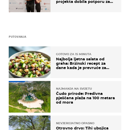
projekta dobila potporu za
razvoj
PUTOVANJA
GOTOVO ZA 15 MINUTA
Najbolja ljetna salata od
graha: Brzinski recept za
dane kada je prevruće za
kuhanje
NAJMANJA NA SVIJETU
Čudo prirode: Predivna
pješčana plaža na 100 metara
od mora
NEVJEROJATNO OPASNO
Otrovno drvo: Tihi ubojica