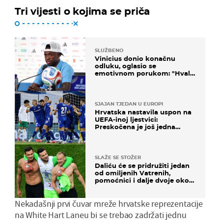
Tri vijesti o kojima se priča
SLUŽBENO
Vinicius donio konačnu
odluku, oglasio se
emotivnom porukom: "Hvala
vam svima"
SJAJAN TJEDAN U EUROPI
Hrvatska nastavila uspon na
UEFA-inoj ljestvici:
Preskočena je još jedna
država
SLAŽE SE STOŽER
Daliću će se pridružiti jedan
od omiljenih Vatrenih,
pomoćnici i dalje dvoje oko
ponude
Nekadašnji prvi čuvar mreže hrvatske reprezentacije
na White Hart Laneu bi se trebao zadržati jednu