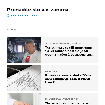
Pronađite što vas zanima
VIJESTI
"I DALJE SU PLESALI, VRIŠTALI..."
Turisti mu zapalili apartman:
"U 30 minuta nestalo je 50
godina našeg života, supruga
i ja ne možemo oka sklopiti"
PRIMORJE
Potres zatresao obalu: "Čula
sam razbijanje čaša u stanu
iznad"
IMAŠ PRAVO, OSTVARI GA!
Tko ima pravo na inkluzivni