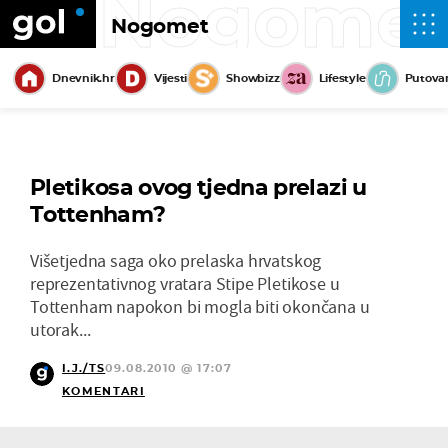
Nogome
Nogomet
Dnevnik.hr
Vijesti
Showbizz
Lifestyle
Putova
Pletikosa ovog tjedna prelazi u
Tottenham?
Višetjedna saga oko prelaska hrvatskog
reprezentativnog vratara Stipe Pletikose u
Tottenham napokon bi mogla biti okončana u
utorak...
I.J./TS
09.08.2010 @ 17:07
KOMENTARI