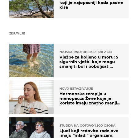
koji je najopasniji kada padne
kiša
ZDRAVLJE
NAJSIGURNIJI OBLIK REKREACIJE
Vježbe za koljeno u moru: 5
sigurnih vježbi koje mogu
smanjiti bol i poboljšati
pokretljivost
NOVO ISTRAŽIVANJE
Hormonska terapija u
menopauzi: Žene koje je
koriste imaju znatno manji
rizik od ovoga
STUDIJA NA GOTOVO 1.900 OSOBA
Ljudi koji redovito rade ovo
imaju “mlađi” organizam,