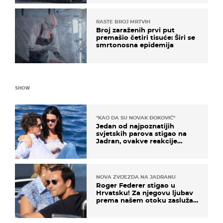
NATO-a
RASTE BROJ MRTVIH
Broj zaraženih prvi put
premašio četiri tisuće: Širi se
smrtonosna epidemija
SHOW
"KAO DA SU NOVAK ĐOKOVIĆ"
Jedan od najpoznatijih
svjetskih parova stigao na
Jadran, ovakve reakcije
vjerojatno nisu očekivali
NOVA ZVIJEZDA NA JADRANU
Roger Federer stigao u
Hrvatsku! Za njegovu ljubav
prema našem otoku zaslužan
je jedan poznati Hrvat