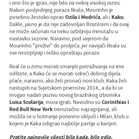
i ono što je igrao, nije bilo na nekoj visokoj razini.
Nakon posljednjeg poraza Reala, Mourinho je
posebno žestoko oprao
Ozila i Modrića
, ali i
Kaku
.
Dakle, jasno je da nije zadovoljan Brazilcem i da ovaj
ne može računati na neku ozbiljniju minutažu u
nastavku sezone. Naravno, pod uvjetom da
Mourinho "preživi" do proljeća, jer navijači Reala su
sve nestrpljiviji i teško opraštaju poraze.
Real će u zimu morati smanjiti potraživanja na ime
odštete, a Kaka će se morati odreći dobrog dijela
plaće, naravno, ako želi pronaći novi klub. Kaka želi
nastupiti na Svjetskom prvenstvu 2014., a da bi se
mogao nadati pozivu novog brazilskog izbornika
Luisa Scolarija
, mora igrati. Navodno su
Corinthias i
Red Bull New York
trenutačno najzagrijaniji, ali
možda se u licitiranje ponovno uključi i Milan, klub u
kojem je Kaka odigrao najbolje partije u karijeri.
Pratite najnovije vijesti bilo kada, bilo gdje.