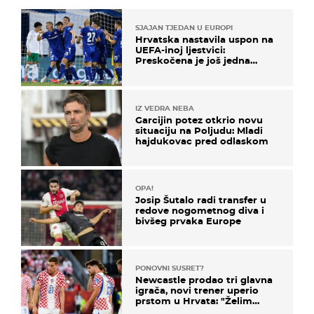
SJAJAN TJEDAN U EUROPI
Hrvatska nastavila uspon na
UEFA-inoj ljestvici:
Preskočena je još jedna
država
IZ VEDRA NEBA
Garcijin potez otkrio novu
situaciju na Poljudu: Mladi
hajdukovac pred odlaskom
OPA!
Josip Šutalo radi transfer u
redove nogometnog diva i
bivšeg prvaka Europe
PONOVNI SUSRET?
Newcastle prodao tri glavna
igrača, novi trener uperio
prstom u Hrvata: "Želim
njega!"