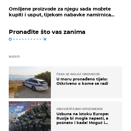
Omiljene proizvode za njegu sada možete
kupiti i usput, tijekom nabavke namirnica...
Pronađite što vas zanima
VIJESTI
ČEKA SE NALAZ OBDUKCIJE
U moru pronađeno tijelo:
Otkriveno o kome se radi
OBAVJEŠTAJNO UPOZORENJE
Uzbuna na istoku Europe:
Rusija bi mogla napasti, a
poznato i kada! Moguć i
kopneni upad u članicu