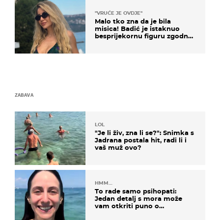
"VRUĆE JE OVDJE"
Malo tko zna da je bila
misica! Badić je istaknuo
besprijekornu figuru zgodne
voditeljice
ZABAVA
LOL
"Je li živ, zna li se?": Snimka s
Jadrana postala hit, radi li i
vaš muž ovo?
HMM…
To rade samo psihopati:
Jedan detalj s mora može
vam otkriti puno o
prijateljima