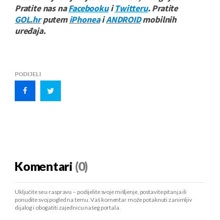
Pratite nas na
Facebooku
i
Twitteru
. Pratite
GOL.hr
putem
iPhonea
i
ANDROID
mobilnih
uređaja.
PODIJELI
Komentari
(0)
Uključite se u raspravu – podijelite svoje mišljenje, postavite pitanja ili
ponudite svoj pogled na temu. Vaš komentar može potaknuti zanimljiv
dijalog i obogatiti zajednicu našeg portala.