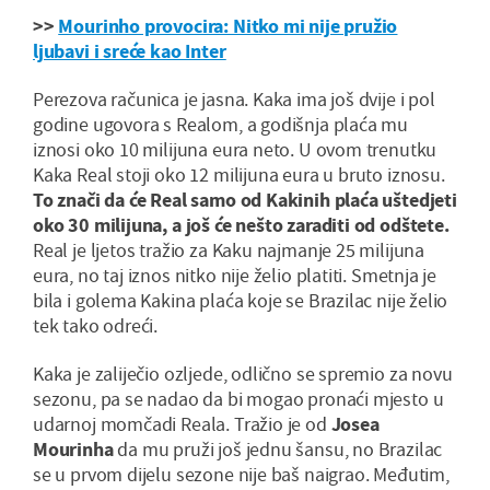
>>
Mourinho provocira: Nitko mi nije pružio
ljubavi i sreće kao Inter
Perezova računica je jasna. Kaka ima još dvije i pol
godine ugovora s Realom, a godišnja plaća mu
iznosi oko 10 milijuna eura neto. U ovom trenutku
Kaka Real stoji oko 12 milijuna eura u bruto iznosu.
To znači da će Real samo od Kakinih plaća uštedjeti
oko 30 milijuna, a još će nešto zaraditi od odštete.
Real je ljetos tražio za Kaku najmanje 25 milijuna
eura, no taj iznos nitko nije želio platiti. Smetnja je
bila i golema Kakina plaća koje se Brazilac nije želio
tek tako odreći.
Kaka je zaliječio ozljede, odlično se spremio za novu
sezonu, pa se nadao da bi mogao pronaći mjesto u
udarnoj momčadi Reala. Tražio je od
Josea
Mourinha
da mu pruži još jednu šansu, no Brazilac
se u prvom dijelu sezone nije baš naigrao. Međutim,