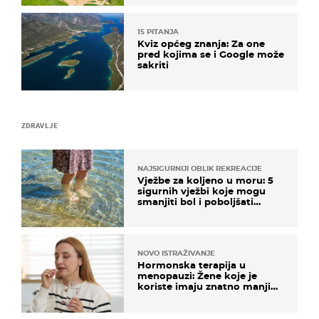
15 PITANJA
Kviz općeg znanja: Za one
pred kojima se i Google može
sakriti
ZDRAVLJE
NAJSIGURNIJI OBLIK REKREACIJE
Vježbe za koljeno u moru: 5
sigurnih vježbi koje mogu
smanjiti bol i poboljšati
pokretljivost
NOVO ISTRAŽIVANJE
Hormonska terapija u
menopauzi: Žene koje je
koriste imaju znatno manji
rizik od ovoga