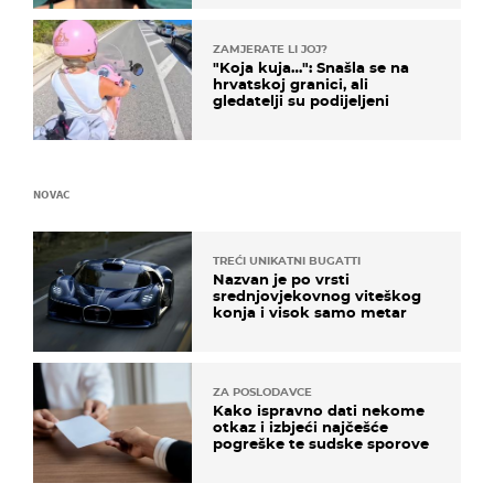
ZAMJERATE LI JOJ?
"Koja kuja…": Snašla se na
hrvatskoj granici, ali
gledatelji su podijeljeni
NOVAC
TREĆI UNIKATNI BUGATTI
Nazvan je po vrsti
srednjovjekovnog viteškog
konja i visok samo metar
ZA POSLODAVCE
Kako ispravno dati nekome
otkaz i izbjeći najčešće
pogreške te sudske sporove