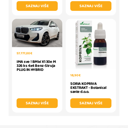
SAZNAJ VIŠE
SAZNAJ VIŠE
57.777,00 €
IMA sve ! BMW X1 30e M
326 ks 4x4 Benz-Struja
PLUG IN HYBRID
18,90 €
SORIA KOPRIVA
EKSTRAKT - Botanical
sante d.o.o.
SAZNAJ VIŠE
SAZNAJ VIŠE