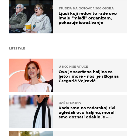
STUDIJA NA GOTOVO 1.900 OSOBA
Ljudi koji redovito rade ovo
imaju “mlađi” organizam,
pokazuje istraživanje
LIFESTYLE
U NOJ NIJE VRUĆE
Ovo je savršena haljina za
ljeto i more - nosi je i Bojana
Gregorić Vejzović
BAŠ EFEKTNA
Kada smo na zadarskoj rivi
ugledali ovu haljinu, morali
smo doznati odakle je –
košta samo 18 eura