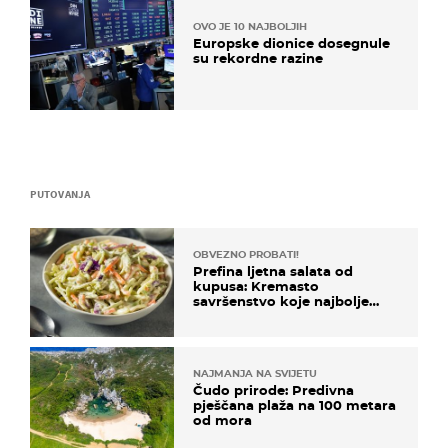
OVO JE 10 NAJBOLJIH
Europske dionice dosegnule
su rekordne razine
PUTOVANJA
OBVEZNO PROBATI!
Prefina ljetna salata od
kupusa: Kremasto
savršenstvo koje najbolje
paše uz pečeno meso
NAJMANJA NA SVIJETU
Čudo prirode: Predivna
pješčana plaža na 100 metara
od mora