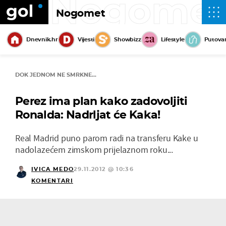
Nogome
Nogomet
Dnevnik.hr
Vijesti
Showbizz
Lifestyle
Putova
DOK JEDNOM NE SMRKNE...
Perez ima plan kako zadovoljiti
Ronalda: Nadrljat će Kaka!
Real Madrid puno parom radi na transferu Kake u
nadolazećem zimskom prijelaznom roku...
IVICA MEDO
29.11.2012 @ 10:36
KOMENTARI