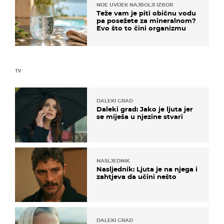
NIJE UVIJEK NAJBOLJI IZBOR
Teže vam je piti običnu vodu
pa posežete za mineralnom?
Evo što to čini organizmu
TV
DALEKI GRAD
Daleki grad: Jako je ljuta jer
se miješa u njezine stvari
NASLJEDNIK
Nasljednik: Ljuta je na njega i
zahtjeva da učini nešto
DALEKI GRAD