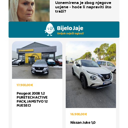
Uznemirena je zbog njegove
ucjene - hoće li napraviti što
traži?
17.900,00 €
Peugeot 2008 1.2
PURETECH ACTIVE
PACK, JAMSTVO 12
MJESECI
16.900,00 €
Nissan Juke 1,0