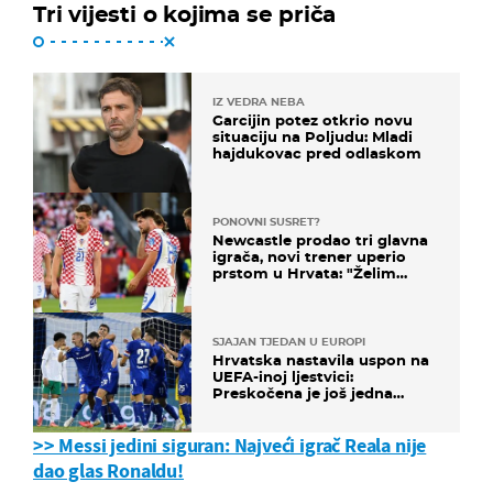
Tri vijesti o kojima se priča
IZ VEDRA NEBA
Garcijin potez otkrio novu
situaciju na Poljudu: Mladi
hajdukovac pred odlaskom
PONOVNI SUSRET?
Newcastle prodao tri glavna
igrača, novi trener uperio
prstom u Hrvata: "Želim
njega!"
SJAJAN TJEDAN U EUROPI
Hrvatska nastavila uspon na
UEFA-inoj ljestvici:
Preskočena je još jedna
država
>> Messi jedini siguran: Najveći igrač Reala nije
dao glas Ronaldu!