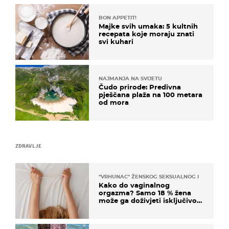
BON APPETIT!
Majke svih umaka: 5 kultnih
recepata koje moraju znati
svi kuhari
NAJMANJA NA SVIJETU
Čudo prirode: Predivna
pješčana plaža na 100 metara
od mora
ZDRAVLJE
"VRHUNAC" ŽENSKOG SEKSUALNOG ISKUSTVA
Kako do vaginalnog
orgazma? Samo 18 % žena
može ga doživjeti isključivo
na ovaj način