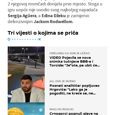
2 njegovoj momčadi donijela prvo mjesto. Stoga u
igru uopće nije uvodio svog najboljeg napadača
Sergija Agüera
, a
Edina Džeku
je zamijenio
defenzivnijim
Jackom Rodwellom
.
Tri vijesti o kojima se priča
CIPELARILI GA DOK JE LEŽAO
VIDEO Pojavila se nova
snimka tučnjave BBB-a i
Torcide: "Je*ote, pa ubit će
ga!"
AU, OVO JE RUŽNO
Poznati analitičar popljuvao
Hrgovića: "Lako ga je
pogoditi, ne kreće se, ne
koristi noge..."
IMALI SU RAZLOG
Crnogorci pognuli glave na