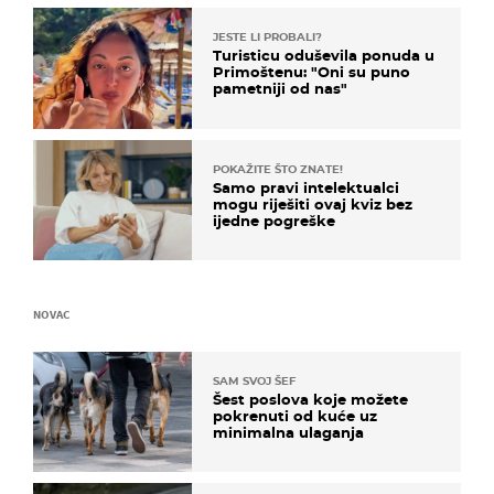
JESTE LI PROBALI?
Turisticu oduševila ponuda u
Primoštenu: "Oni su puno
pametniji od nas"
POKAŽITE ŠTO ZNATE!
Samo pravi intelektualci
mogu riješiti ovaj kviz bez
ijedne pogreške
NOVAC
SAM SVOJ ŠEF
Šest poslova koje možete
pokrenuti od kuće uz
minimalna ulaganja