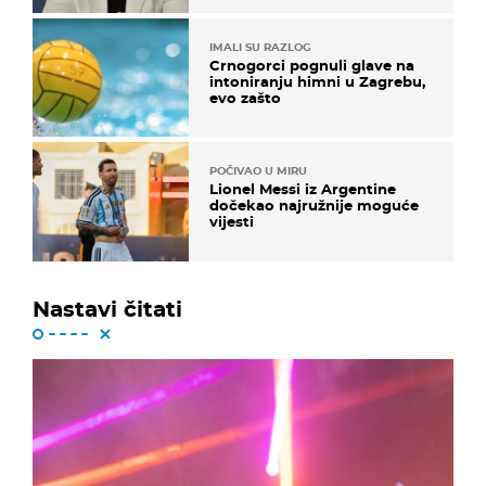
IMALI SU RAZLOG
Crnogorci pognuli glave na
intoniranju himni u Zagrebu,
evo zašto
POČIVAO U MIRU
Lionel Messi iz Argentine
dočekao najružnije moguće
vijesti
Nastavi čitati