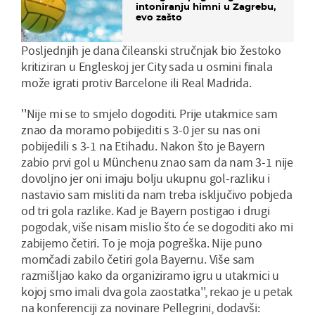
intoniranju himni u Zagrebu,
evo zašto
Posljednjih je dana čileanski stručnjak bio žestoko
kritiziran u Engleskoj jer City sada u osmini finala
može igrati protiv Barcelone ili Real Madrida.
''Nije mi se to smjelo dogoditi. Prije utakmice sam
znao da moramo pobijediti s 3-0 jer su nas oni
pobijedili s 3-1 na Etihadu. Nakon što je Bayern
zabio prvi gol u Münchenu znao sam da nam 3-1 nije
dovoljno jer oni imaju bolju ukupnu gol-razliku i
nastavio sam misliti da nam treba isključivo pobjeda
od tri gola razlike. Kad je Bayern postigao i drugi
pogodak, više nisam mislio što će se dogoditi ako mi
zabijemo četiri. To je moja pogreška. Nije puno
momčadi zabilo četiri gola Bayernu. Više sam
razmišljao kako da organiziramo igru u utakmici u
kojoj smo imali dva gola zaostatka'', rekao je u petak
na konferenciji za novinare Pellegrini, dodavši: