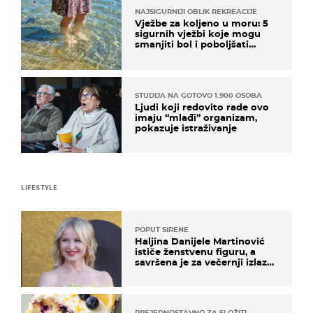
NAJSIGURNIJI OBLIK REKREACIJE
Vježbe za koljeno u moru: 5
sigurnih vježbi koje mogu
smanjiti bol i poboljšati
pokretljivost
STUDIJA NA GOTOVO 1.900 OSOBA
Ljudi koji redovito rade ovo
imaju “mlađi” organizam,
pokazuje istraživanje
LIFESTYLE
POPUT SIRENE
Haljina Danijele Martinović
ističe ženstvenu figuru, a
savršena je za večernji izlazak
na moru
PREJEDNOSTAVNO ZA SLOŽITI