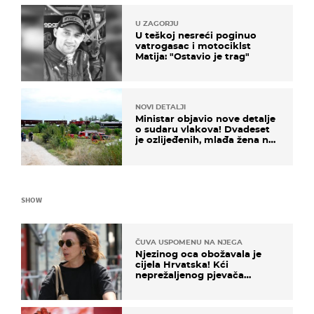
U ZAGORJU
U teškoj nesreći poginuo
vatrogasac i motociklst
Matija: "Ostavio je trag"
NOVI DETALJI
Ministar objavio nove detalje
o sudaru vlakova! Dvadeset
je ozlijeđenih, mlađa žena na
intenzivnoj
SHOW
ČUVA USPOMENU NA NJEGA
Njezinog oca obožavala je
cijela Hrvatska! Kći
neprežaljenog pjevača
projurila špicom na dva
kotača