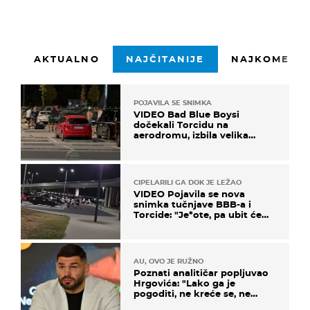
AKTUALNO
NAJČITANIJE
NAJKOMENTI
POJAVILA SE SNIMKA
VIDEO Bad Blue Boysi
dočekali Torcidu na
aerodromu, izbila velika
masovna tučnjava
CIPELARILI GA DOK JE LEŽAO
VIDEO Pojavila se nova
snimka tučnjave BBB-a i
Torcide: "Je*ote, pa ubit će
ga!"
AU, OVO JE RUŽNO
Poznati analitičar popljuvao
Hrgovića: "Lako ga je
pogoditi, ne kreće se, ne
koristi noge..."