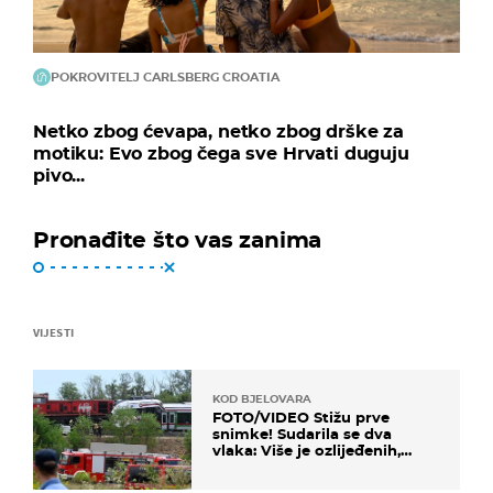
POKROVITELJ CARLSBERG CROATIA
Netko zbog ćevapa, netko zbog drške za
motiku: Evo zbog čega sve Hrvati duguju
pivo...
Pronađite što vas zanima
VIJESTI
KOD BJELOVARA
FOTO/VIDEO Stižu prve
snimke! Sudarila se dva
vlaka: Više je ozlijeđenih,
hitne službe na terenu