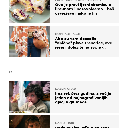
Ovo je pravi ljetni tiramisu s
limunom i borovnicama – baš
osvježava i jako je fin
NOVE KOLEKCIJE
Ako su vam dosadile
“obične” plave traperice, ove
jeseni dolazite na svoje -
izdvajamo 15 hit modela
TV
DALEKI GRAD
Ima tek šest godina, a već je
jedan od najnagrađivanijih
dječjih glumaca
NASLJEDNIK
Rade mu iza leđa, a on toga