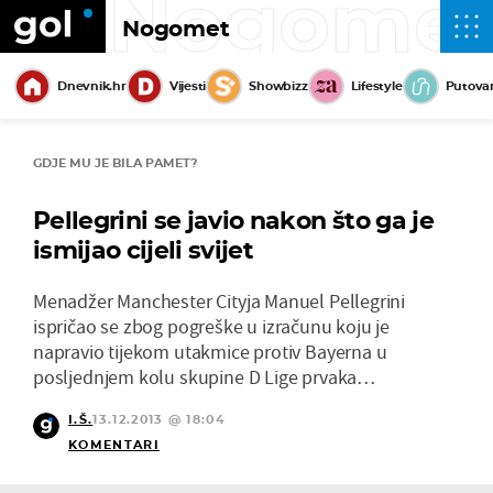
Nogome
Nogomet
Dnevnik.hr
Vijesti
Showbizz
Lifestyle
Putova
GDJE MU JE BILA PAMET?
Pellegrini se javio nakon što ga je
ismijao cijeli svijet
Menadžer Manchester Cityja Manuel Pellegrini
ispričao se zbog pogreške u izračunu koju je
napravio tijekom utakmice protiv Bayerna u
posljednjem kolu skupine D Lige prvaka…
I.Š.
13.12.2013 @ 18:04
KOMENTARI