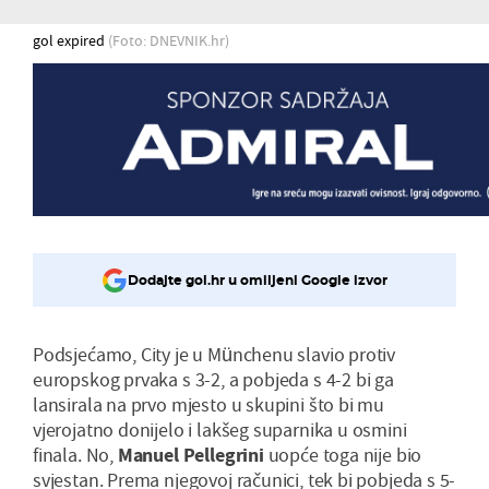
gol expired
(Foto: DNEVNIK.hr)
Dodajte gol.hr u omiljeni Google izvor
Podsjećamo, City je u Münchenu slavio protiv
europskog prvaka s 3-2, a pobjeda s 4-2 bi ga
lansirala na prvo mjesto u skupini što bi mu
vjerojatno donijelo i lakšeg suparnika u osmini
finala. No,
Manuel Pellegrini
uopće toga nije bio
svjestan. Prema njegovoj računici, tek bi pobjeda s 5-