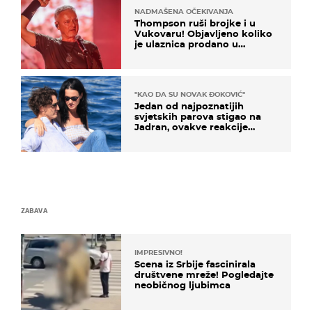
NADMAŠENA OČEKIVANJA
Thompson ruši brojke i u
Vukovaru! Objavljeno koliko
je ulaznica prodano u
kratkom vremenu
"KAO DA SU NOVAK ĐOKOVIĆ"
Jedan od najpoznatijih
svjetskih parova stigao na
Jadran, ovakve reakcije
vjerojatno nisu očekivali
ZABAVA
IMPRESIVNO!
Scena iz Srbije fascinirala
društvene mreže! Pogledajte
neobičnog ljubimca