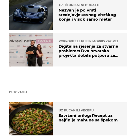
TREĆI UNIKATNI BUGATTI
Nazvan je po vrsti
srednjovjekovnog viteškog
konja i visok samo metar
POKROVITELJ PHILIP MORRIS ZAGREB
Digitalna rješenja za stvarne
probleme: Dva hrvatska
projekta dobila potporu za
razvoj
PUTOVANJA
UZ RUČAK ILI VEČERU
Savršeni prilog: Recept za
najfinije mahune sa špekom