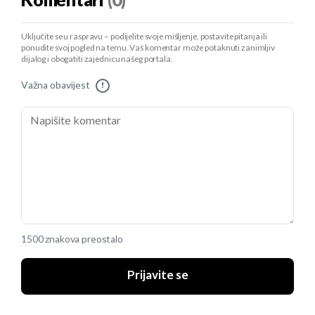
Komentari
(0)
Uključite se u raspravu – podijelite svoje mišljenje, postavite pitanja ili
ponudite svoj pogled na temu. Vaš komentar može potaknuti zanimljiv
dijalog i obogatiti zajednicu našeg portala.
Važna obavijest
!
1500 znakova preostalo
Prijavite se