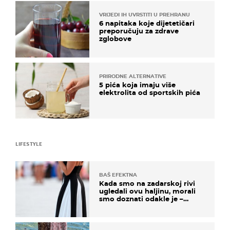
VRIJEDI IH UVRSTITI U PREHRANU
6 napitaka koje dijetetičari
preporučuju za zdrave
zglobove
PRIRODNE ALTERNATIVE
5 pića koja imaju više
elektrolita od sportskih pića
LIFESTYLE
BAŠ EFEKTNA
Kada smo na zadarskoj rivi
ugledali ovu haljinu, morali
smo doznati odakle je –
košta samo 18 eura