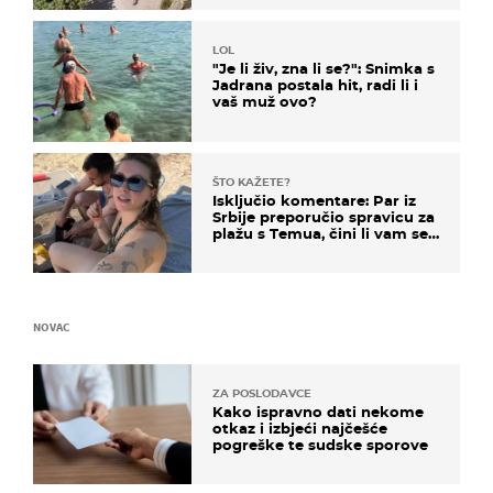
LOL
"Je li živ, zna li se?": Snimka s
Jadrana postala hit, radi li i
vaš muž ovo?
ŠTO KAŽETE?
Isključio komentare: Par iz
Srbije preporučio spravicu za
plažu s Temua, čini li vam se
ovo sigurnim?
NOVAC
ZA POSLODAVCE
Kako ispravno dati nekome
otkaz i izbjeći najčešće
pogreške te sudske sporove