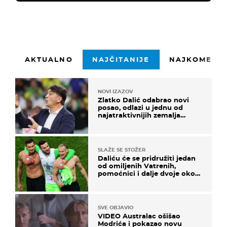
AKTUALNO
NAJČITANIJE
NAJKOMENTI
NOVI IZAZOV
Zlatko Dalić odabrao novi
posao, odlazi u jednu od
najatraktivnijih zemalja
svijeta
SLAŽE SE STOŽER
Daliću će se pridružiti jedan
od omiljenih Vatrenih,
pomoćnici i dalje dvoje oko
ponude
SVE OBJAVIO
VIDEO Australac ošišao
Modrića i pokazao novu