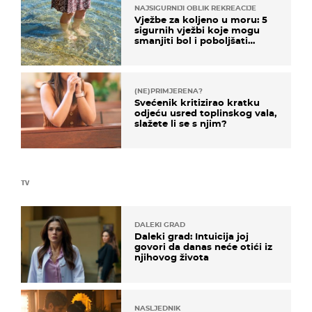
NAJSIGURNIJI OBLIK REKREACIJE
Vježbe za koljeno u moru: 5
sigurnih vježbi koje mogu
smanjiti bol i poboljšati
pokretljivost
(NE)PRIMJERENA?
Svećenik kritizirao kratku
odjeću usred toplinskog vala,
slažete li se s njim?
TV
DALEKI GRAD
Daleki grad: Intuicija joj
govori da danas neće otići iz
njihovog života
NASLJEDNIK