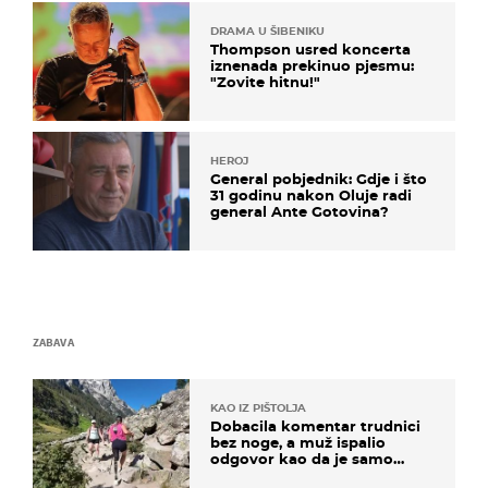
DRAMA U ŠIBENIKU
Thompson usred koncerta
iznenada prekinuo pjesmu:
"Zovite hitnu!"
HEROJ
General pobjednik: Gdje i što
31 godinu nakon Oluje radi
general Ante Gotovina?
ZABAVA
KAO IZ PIŠTOLJA
Dobacila komentar trudnici
bez noge, a muž ispalio
odgovor kao da je samo
čekao…