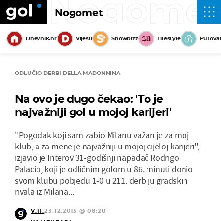
Nogome
Nogomet
Dnevnik.hr
Vijesti
Showbizz
Lifestyle
Putova
ODLUČIO DERBI DELLA MADONNINA
Na ovo je dugo čekao: 'To je
najvažniji gol u mojoj karijeri'
''Pogodak koji sam zabio Milanu važan je za moj
klub, a za mene je najvažniji u mojoj cijeloj karijeri'',
izjavio je Interov 31-godišnji napadač Rodrigo
Palacio, koji je odličnim golom u 86. minuti donio
svom klubu pobjedu 1-0 u 211. derbiju gradskih
rivala iz Milana...
V.H.
23.12.2013 @ 08:20