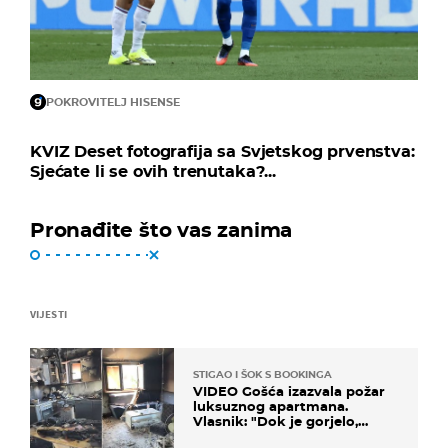
POKROVITELJ HISENSE
KVIZ Deset fotografija sa Svjetskog prvenstva:
Sjećate li se ovih trenutaka?...
Pronađite što vas zanima
VIJESTI
STIGAO I ŠOK S BOOKINGA
VIDEO Gošća izazvala požar
luksuznog apartmana.
Vlasnik: "Dok je gorjelo,
smijali su se, pili i pokazivali