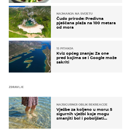
NAJMANJA NA SVIJETU
Čudo prirode: Predivna
pješčana plaža na 100 metara
od mora
15 PITANJA
Kviz općeg znanja: Za one
pred kojima se i Google može
sakriti
ZDRAVLJE
NAJSIGURNIJI OBLIK REKREACIJE
Vježbe za koljeno u moru: 5
sigurnih vježbi koje mogu
smanjiti bol i poboljšati
pokretljivost