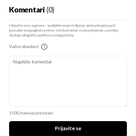
Komentari
(0)
Uključite se u raspravu – podijelite svoje mišljenje, postavite pitanja ili
ponudite svoj pogled na temu. Vaš komentar može potaknuti zanimljiv
dijalog i obogatiti zajednicu našeg portala.
Važna obavijest
!
1500 znakova preostalo
Prijavite se