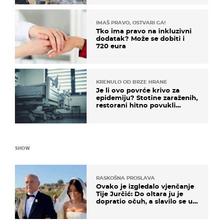
mi srednji prst"
IMAŠ PRAVO, OSTVARI GA!
Tko ima pravo na inkluzivni
dodatak? Može se dobiti i
720 eura
KRENULO OD BRZE HRANE
Je li ovo povrće krivo za
epidemiju? Stotine zaraženih,
restorani hitno povukli
proizvod
SHOW
RASKOŠNA PROSLAVA
Ovako je izgledalo vjenčanje
Tije Jurčić: Do oltara ju je
dopratio očuh, a slavilo se uz
Olivera i Rozgu