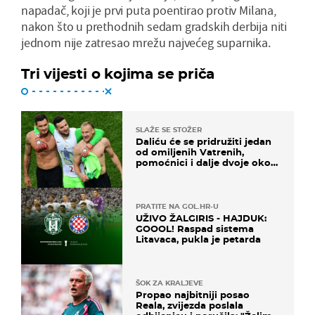
napadač, koji je prvi puta poentirao protiv Milana,
nakon što u prethodnih sedam gradskih derbija niti
jednom nije zatresao mrežu najvećeg suparnika.
Tri vijesti o kojima se priča
SLAŽE SE STOŽER
Daliću će se pridružiti jedan
od omiljenih Vatrenih,
pomoćnici i dalje dvoje oko
ponude
PRATITE NA GOL.HR-U
UŽIVO ŽALGIRIS - HAJDUK:
GOOOL! Raspad sistema
Litavaca, pukla je petarda
ŠOK ZA KRALJEVE
Propao najbitniji posao
Reala, zvijezda poslala