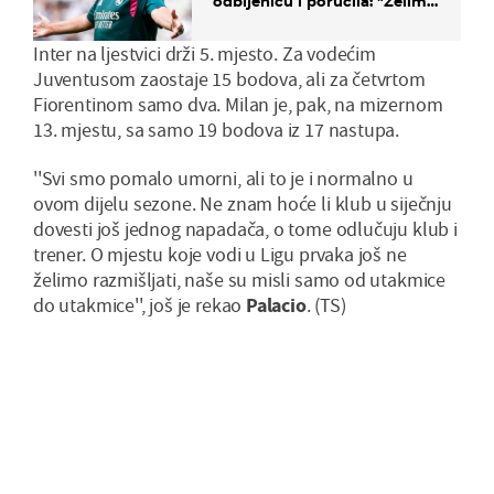
odbijenicu i poručila: "Želim
u Barcelonu"
Inter na ljestvici drži 5. mjesto. Za vodećim
Juventusom zaostaje 15 bodova, ali za četvrtom
Fiorentinom samo dva. Milan je, pak, na mizernom
13. mjestu, sa samo 19 bodova iz 17 nastupa.
''Svi smo pomalo umorni, ali to je i normalno u
ovom dijelu sezone. Ne znam hoće li klub u siječnju
dovesti još jednog napadača, o tome odlučuju klub i
trener. O mjestu koje vodi u Ligu prvaka još ne
želimo razmišljati, naše su misli samo od utakmice
do utakmice'', još je rekao
Palacio
. (TS)