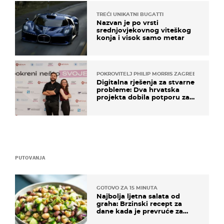
TREĆI UNIKATNI BUGATTI
Nazvan je po vrsti
srednjovjekovnog viteškog
konja i visok samo metar
POKROVITELJ PHILIP MORRIS ZAGREB
Digitalna rješenja za stvarne
probleme: Dva hrvatska
projekta dobila potporu za
razvoj
PUTOVANJA
GOTOVO ZA 15 MINUTA
Najbolja ljetna salata od
graha: Brzinski recept za
dane kada je prevruće za
kuhanje