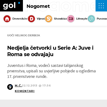
Nogome
Nogomet
Dnevnik.hr
Vijesti
Showbizz
Lifestyle
Putova
UOČI VELIKOG DERBIJA
Nedjelja četvorki u Serie A: Juve i
Roma se odvajaju
Juventus i Roma, vodeći sastavi talijanskog
prvenstva, upisali su uvjerljive pobjede u ogledima
17. prvenstvene runde.
M.Č.
22.12.2013 @ 17:36
KOMENTARI