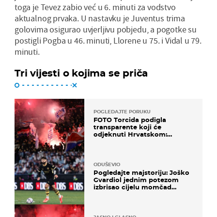
toga je Tevez zabio već u 6. minuti za vodstvo
aktualnog prvaka. U nastavku je Juventus trima
golovima osigurao uvjerljivu pobjedu, a pogotke su
postigli Pogba u 46. minuti, Llorene u 75. i Vidal u 79.
minuti.
Tri vijesti o kojima se priča
POGLEDAJTE PORUKU
FOTO Torcida podigla
transparente koji će
odjeknuti Hrvatskom:
Prozvali "moralne vertikale"
ODUŠEVIO
Pogledajte majstoriju: Joško
Gvardiol jednim potezom
izbrisao cijelu momčad
Atletica