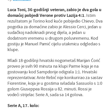
Luca Toni, 36-godišnji veteran, zabio je dva gola u
domaćoj pobjedi Verone protiv Lazija 4:1
. Istim
rezultatom je Torino kod kuće pobijedio Chievo. Dva
pogotka za domaćine zabio je Alessio Cerci, jedan u
sudačkoj nadoknadi prvog dijela, a jedan u
dodatnom vremenu u drugom poluvremenu. Kod
gostiju je Manuel Pamić cijelu utakmicu odgledao s
klupe.
Mladi 18-godišnji hrvatski nogometaš Marijan Ćorić
proveo je svih 90 minuta na klupi Parme koja je na
gostovanju kod Sampdorije odigrala 1:1. Hrvatski
reprezentativac Ante Rebić nije konkurirao za sastav
Fiorentine, koja je u gostima svladala Sassuolo s 1:0
golom Giuseppea Rossija u 82. minuti. Rossi je
vodeći strijelac Serie A, sada sa 14 golova.
Serie A, 17. kolo: