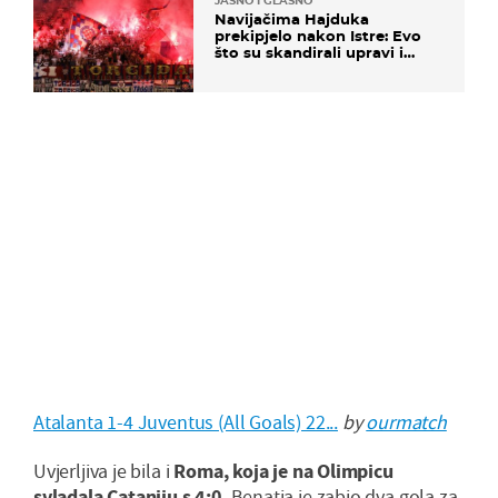
JASNO I GLASNO
Navijačima Hajduka
prekipjelo nakon Istre: Evo
što su skandirali upravi i
predsjedniku Biliću
Atalanta 1-4 Juventus (All Goals) 22...
by
ourmatch
Uvjerljiva je bila i
Roma, koja je na Olimpicu
svladala Cataniju s 4:0
. Benatia je zabio dva gola za