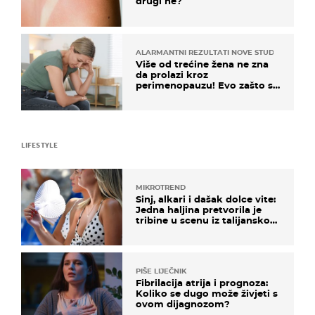
drugi ne?
ALARMANTNI REZULTATI NOVE STUDIJE
Više od trećine žena ne zna
da prolazi kroz
perimenopauzu! Evo zašto su
simptomi toliko zbunjujući
LIFESTYLE
MIKROTREND
Sinj, alkari i dašak dolce vite:
Jedna haljina pretvorila je
tribine u scenu iz talijanskog
filma
PIŠE LIJEČNIK
Fibrilacija atrija i prognoza:
Koliko se dugo može živjeti s
ovom dijagnozom?