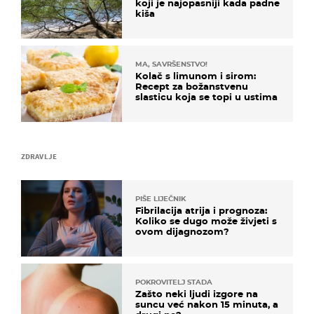
koji je najopasniji kada padne
kiša
MA, SAVRŠENSTVO!
Kolač s limunom i sirom:
Recept za božanstvenu
slasticu koja se topi u ustima
ZDRAVLJE
PIŠE LIJEČNIK
Fibrilacija atrija i prognoza:
Koliko se dugo može živjeti s
ovom dijagnozom?
POKROVITELJ STADA
Zašto neki ljudi izgore na
suncu već nakon 15 minuta, a