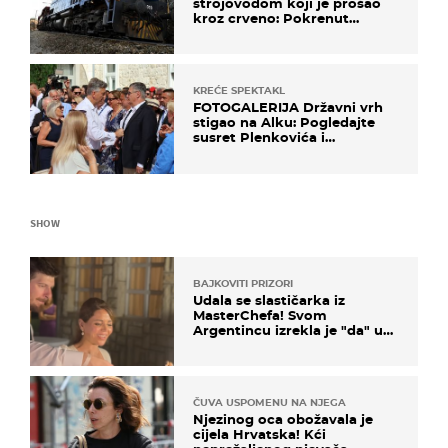
strojovođom koji je prošao
kroz crveno: Pokrenut
inspekcijski nadzor
KREĆE SPEKTAKL
FOTOGALERIJA Državni vrh
stigao na Alku: Pogledajte
susret Plenkovića i
Milanovića
SHOW
BAJKOVITI PRIZORI
Udala se slastičarka iz
MasterChefa! Svom
Argentincu izrekla je "da" u
rodnoj Hercegovini
ČUVA USPOMENU NA NJEGA
Njezinog oca obožavala je
cijela Hrvatska! Kći