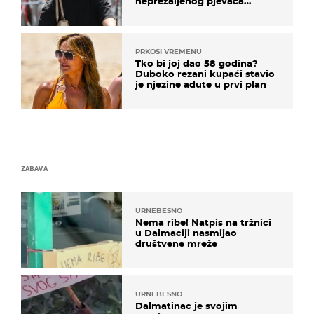
neprežaljenog pjevača
projurila špicom na dva
kotača
PRKOSI VREMENU
Tko bi joj dao 58 godina?
Duboko rezani kupaći stavio
je njezine adute u prvi plan
ZABAVA
URNEBESNO
Nema ribe! Natpis na tržnici
u Dalmaciji nasmijao
društvene mreže
URNEBESNO
Dalmatinac je svojim