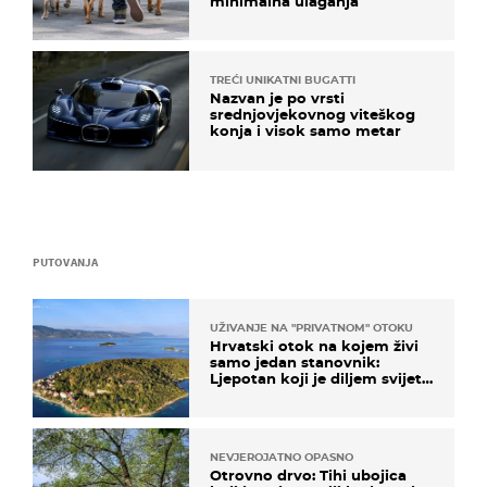
minimalna ulaganja
TREĆI UNIKATNI BUGATTI
Nazvan je po vrsti
srednjovjekovnog viteškog
konja i visok samo metar
PUTOVANJA
UŽIVANJE NA "PRIVATNOM" OTOKU
Hrvatski otok na kojem živi
samo jedan stanovnik:
Ljepotan koji je diljem svijeta
poznat po svojem "bijelom
zlatu"
NEVJEROJATNO OPASNO
Otrovno drvo: Tihi ubojica