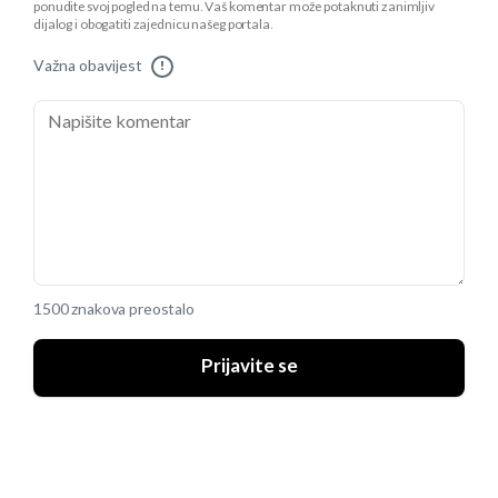
ponudite svoj pogled na temu. Vaš komentar može potaknuti zanimljiv
dijalog i obogatiti zajednicu našeg portala.
Važna obavijest
!
1500 znakova preostalo
Prijavite se