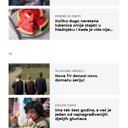
DOBRO JE ZNATI
Koliko dugo narezana
lubenica smije stajati u
hladnjaku i kada je više nije
sigurno jesti?
TV
SLUČAJNA OBITELJ
Nova TV donosi novu
domaću seriju!
DALEKI GRAD
Ima tek šest godina, a već je
jedan od najnagrađivanijih
dječjih glumaca