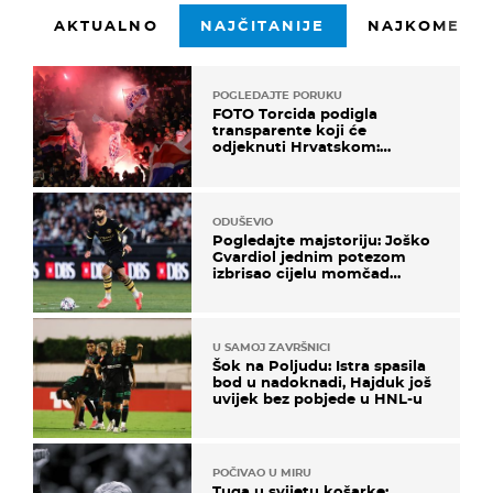
AKTUALNO
NAJČITANIJE
NAJKOMENTI
POGLEDAJTE PORUKU
FOTO Torcida podigla
transparente koji će
odjeknuti Hrvatskom:
Prozvali "moralne vertikale"
ODUŠEVIO
Pogledajte majstoriju: Joško
Gvardiol jednim potezom
izbrisao cijelu momčad
Atletica
U SAMOJ ZAVRŠNICI
Šok na Poljudu: Istra spasila
bod u nadoknadi, Hajduk još
uvijek bez pobjede u HNL-u
POČIVAO U MIRU
Tuga u svijetu košarke: