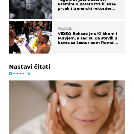
Preminuo peterostruki NBA
prvak i trenerski rekorder
lige
POLJACI...
VIDEO Boksao je s Kličkom i
Furyjem, a sad su ga stavili u
kavez sa šestoricom Roma!
Pogledajte kako je završilo
Nastavi čitati