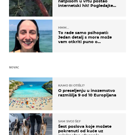
natpisom u vrtu postao
internetski hit! Pogledajte
što je napisao
HMM…
To rade samo psihopati:
Jedan detalj s mora može
vam otkriti puno o
prijateljima
NOVAC
KAMO BI OTIŠLI?
O preseljenju u inozemstvo
razmišlja 9 od 10 Europljana
SAM SVOJ ŠEF
Šest poslova koje možete
pokrenuti od kuće uz