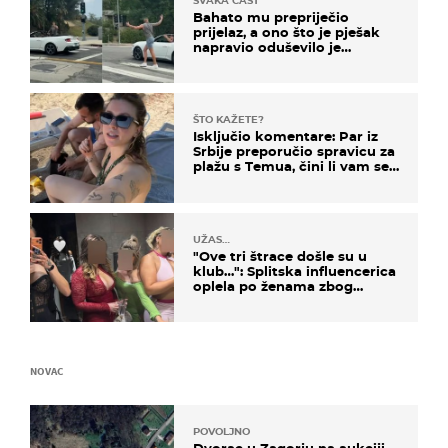
SVAKA ČAST
Bahato mu prepriječio
prijelaz, a ono što je pješak
napravio oduševilo je
društvene mreže
ŠTO KAŽETE?
Isključio komentare: Par iz
Srbije preporučio spravicu za
plažu s Temua, čini li vam se
ovo sigurnim?
UŽAS…
"Ove tri štrace došle su u
klub…": Splitska influencerica
oplela po ženama zbog
užasnog ponašanja
NOVAC
POVOLJNO
Dvorac u Zagorju na aukciji.