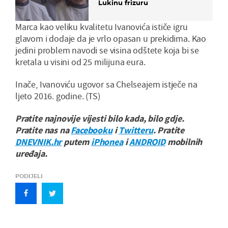
Lukinu frizuru
Marca kao veliku kvalitetu Ivanovića ističe igru
glavom i dodaje da je vrlo opasan u prekidima. Kao
jedini problem navodi se visina odštete koja bi se
kretala u visini od 25 milijuna eura.
Inače, Ivanoviću ugovor sa Chelseajem istječe na
ljeto 2016. godine. (TS)
Pratite najnovije vijesti bilo kada, bilo gdje.
Pratite nas na
Facebooku
i
Twitteru
. Pratite
DNEVNIK.hr
putem
iPhonea
i
ANDROID
mobilnih
uređaja.
PODIJELI