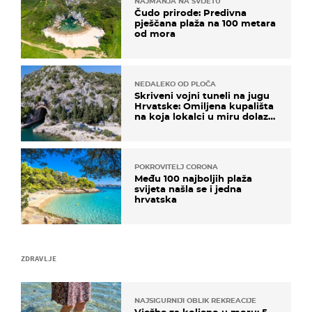
NAJMANJA NA SVIJETU
Čudo prirode: Predivna
pješčana plaža na 100 metara
od mora
NEDALEKO OD PLOČA
Skriveni vojni tuneli na jugu
Hrvatske: Omiljena kupališta
na koja lokalci u miru dolaze
roniti i skakati u more
POKROVITELJ CORONA
Među 100 najboljih plaža
svijeta našla se i jedna
hrvatska
ZDRAVLJE
NAJSIGURNIJI OBLIK REKREACIJE