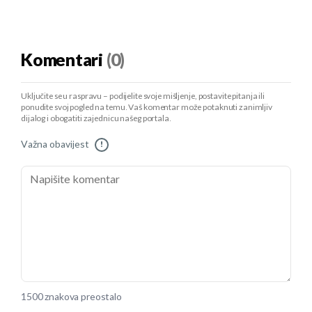
Komentari
(0)
Uključite se u raspravu – podijelite svoje mišljenje, postavite pitanja ili
ponudite svoj pogled na temu. Vaš komentar može potaknuti zanimljiv
dijalog i obogatiti zajednicu našeg portala.
Važna obavijest
!
1500 znakova preostalo