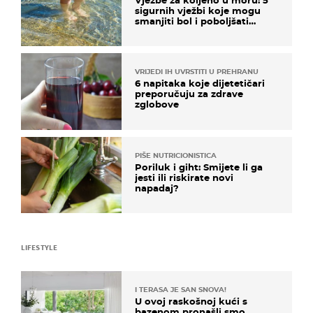
Vježbe za koljeno u moru: 5
sigurnih vježbi koje mogu
smanjiti bol i poboljšati
pokretljivost
VRIJEDI IH UVRSTITI U PREHRANU
6 napitaka koje dijetetičari
preporučuju za zdrave
zglobove
PIŠE NUTRICIONISTICA
Poriluk i giht: Smijete li ga
jesti ili riskirate novi
napadaj?
LIFESTYLE
I TERASA JE SAN SNOVA!
U ovoj raskošnoj kući s
bazenom pronašli smo