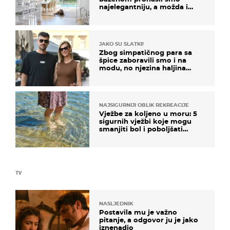
najelegantniju, a možda i
najljepšu bijelu kuhinju
JAKO SU SLATKI!
Zbog simpatičnog para sa
špice zaboravili smo i na
modu, no njezina haljina
itekako nas se dojmila
NAJSIGURNIJI OBLIK REKREACIJE
Vježbe za koljeno u moru: 5
sigurnih vježbi koje mogu
smanjiti bol i poboljšati
pokretljivost
TV
NASLJEDNIK
Postavila mu je važno
pitanje, a odgovor ju je jako
iznenadio