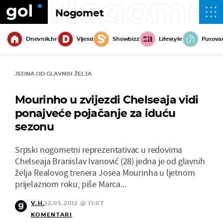
Nogome
Nogomet
Dnevnik.hr
Vijesti
Showbizz
Lifestyle
Putova
JEDNA OD GLAVNIH ŽELJA
Mourinho u zvijezdi Chelseaja vidi
ponajveće pojačanje za iduću
sezonu
Srpski nogometni reprezentativac u redovima
Chelseaja Branislav Ivanović (28) jedna je od glavnih
želja Realovog trenera Josea Mourinha u ljetnom
prijelaznom roku, piše Marca...
V.H.
12.05.2012 @ 11:07
KOMENTARI