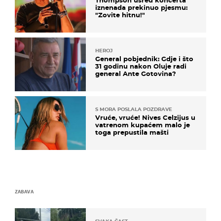
iznenada prekinuo pjesmu:
"Zovite hitnu!"
HEROJ
General pobjednik: Gdje i što
31 godinu nakon Oluje radi
general Ante Gotovina?
S MORA POSLALA POZDRAVE
Vruće, vruće! Nives Celzijus u
vatrenom kupaćem malo je
toga prepustila mašti
ZABAVA