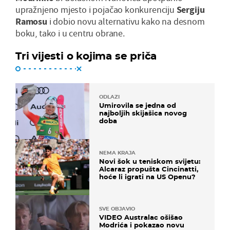
upražnjeno mjesto i pojačao konkurenciju
Sergiju
Ramosu
i dobio novu alternativu kako na desnom
boku, tako i u centru obrane.
Tri vijesti o kojima se priča
ODLAZI
Umirovila se jedna od
najboljih skijašica novog
doba
NEMA KRAJA
Novi šok u teniskom svijetu:
Alcaraz propušta Cincinatti,
hoće li igrati na US Openu?
SVE OBJAVIO
VIDEO Australac ošišao
Modrića i pokazao novu