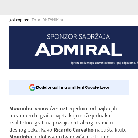
gol expired
(Foto: DNEVNIK.hr)
Dodajte gol.hr u omiljeni Google izvor
Mourinho
Ivanovića smatra jednim od najboljih
obrambenih igrača svijeta koji može jednako
kvalitetno igrati na pozciji centralnog braniča i
desnog beka. Kako
Ricardo Carvalho
napušta klub,
Mourinho
bi dolaskom Ivanovića upotpunio