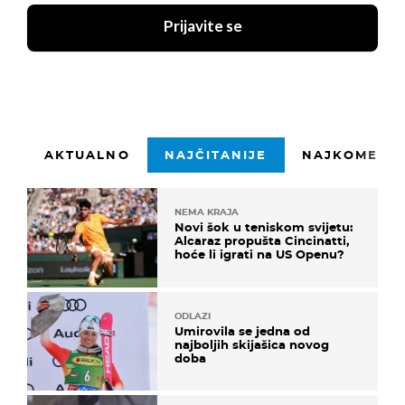
Prijavite se
AKTUALNO
NAJČITANIJE
NAJKOMENTI
NEMA KRAJA
Novi šok u teniskom svijetu:
Alcaraz propušta Cincinatti,
hoće li igrati na US Openu?
ODLAZI
Umirovila se jedna od
najboljih skijašica novog
doba