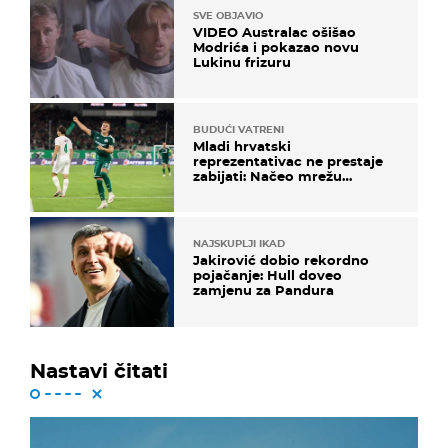
SVE OBJAVIO
VIDEO Australac ošišao
Modrića i pokazao novu
Lukinu frizuru
BUDUĆI VATRENI
Mladi hrvatski
reprezentativac ne prestaje
zabijati: Načeo mrežu
bugarskog velikana
NAJSKUPLJI IKAD
Jakirović dobio rekordno
pojačanje: Hull doveo
zamjenu za Pandura
Nastavi čitati