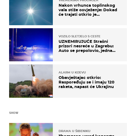
VREMENSKA PROGNOZA
Nakon vrhunca toplinskog
vala stiže osvježenje: Dokad
će trajati otkrio je
meteorolog
VOZILO SLETJELO S CESTE
UZNEMIRUJUĆE Strašni
prizori nesreće u Zagrebu:
Auto se prepolovio, jedna
osoba poginula
ALARM U KIJEVU
Obavještajac otkrio:
Raspoređuju se i imaju 120
raketa, napast će Ukrajinu
SHOW
DRAMA U ŠIBENIKU
Thompson usred koncerta