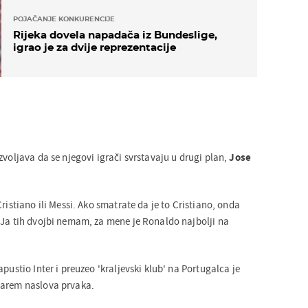
POJAČANJE KONKURENCIJE
Rijeka dovela napadača iz Bundeslige,
igrao je za dvije reprezentacije
zvoljava da se njegovi igrači svrstavaju u drugi plan,
Jose
ristiano ili Messi. Ako smatrate da je to Cristiano, onda
 Ja tih dvojbi nemam, za mene je Ronaldo najbolji na
pustio Inter i preuzeo 'kraljevski klub' na Portugalca je
barem naslova prvaka.