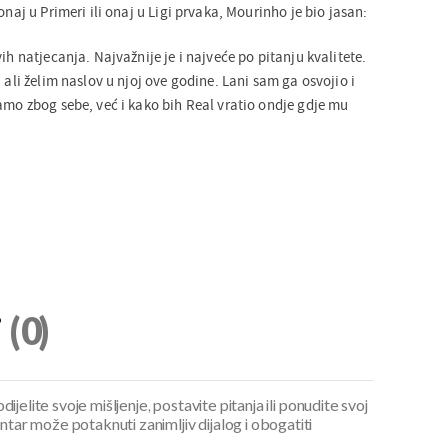
onaj u Primeri ili onaj u Ligi prvaka, Mourinho je bio jasan:
ih natjecanja. Najvažnije je i najveće po pitanju kvalitete.
 ali želim naslov u njoj ove godine. Lani sam ga osvojio i
amo zbog sebe, već i kako bih Real vratio ondje gdje mu
i
(0)
ijelite svoje mišljenje, postavite pitanja ili ponudite svoj
ar može potaknuti zanimljiv dijalog i obogatiti