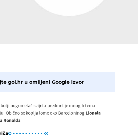
te gol.hr u omiljeni Google izvor
jbolji nogometaš svijeta predmet je mnogih tema
lju. Obično se koplja lome oko Barceloninog
Lionela
na Ronalda
...
riča