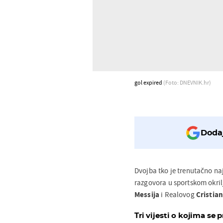
gol expired
(Foto: DNEVNIK.hr)
Dodaj
Dvojba tko je trenutačno na
razgovora u sportskom okri
Messija
i Realovog
Cristia
Tri vijesti o kojima se p