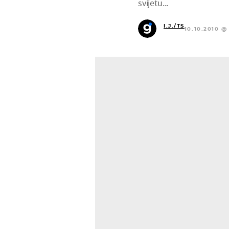
svijetu...
I.J./TS
10.10.2010 @