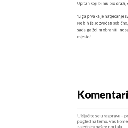
Upitan koji bi mu bio draži, 
'Liga prvaka je natjecanje sv
Ne bih želio zvučati sebično,
sada ga želim obraniti, ne s
mjesto.'
Komentar
Uključite se u raspravu – pod
pogled na temu. Vaš koment
zajednicu našeg portala.