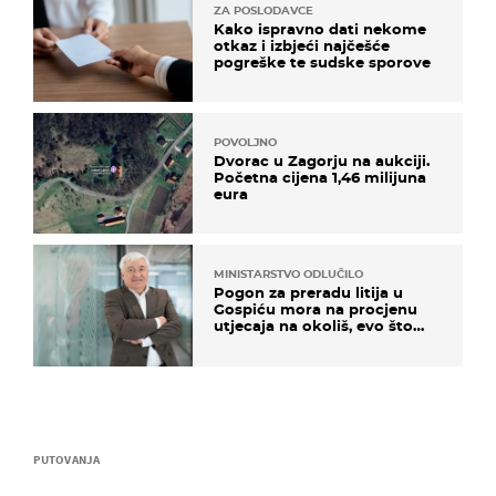
ZA POSLODAVCE
Kako ispravno dati nekome
otkaz i izbjeći najčešće
pogreške te sudske sporove
POVOLJNO
Dvorac u Zagorju na aukciji.
Početna cijena 1,46 milijuna
eura
MINISTARSTVO ODLUČILO
Pogon za preradu litija u
Gospiću mora na procjenu
utjecaja na okoliš, evo što
kaže ulagač
PUTOVANJA