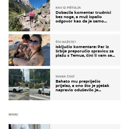
KAO IZ PIŠTOLJA
Dobacila komentar trudnici
bez noge, a muž ispalio
odgovor kao da je samo
čekao…
ŠTO KAŽETE?
Isključio komentare: Par iz
Srbije preporučio spravicu za
plažu s Temua, čini li vam se
ovo sigurnim?
SVAKA ČAST
Bahato mu prepriječio
prijelaz, a ono što je pješak
napravio oduševilo je
društvene mreže
NOVAC