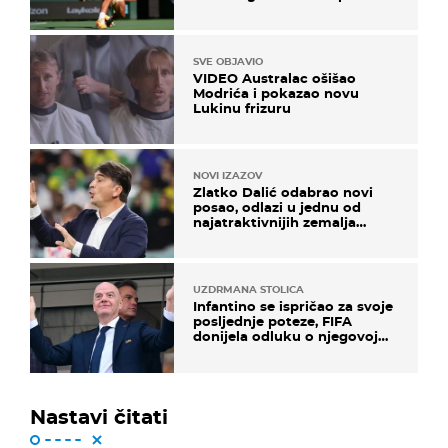
SVE OBJAVIO
VIDEO Australac ošišao
Modrića i pokazao novu
Lukinu frizuru
NOVI IZAZOV
Zlatko Dalić odabrao novi
posao, odlazi u jednu od
najatraktivnijih zemalja
svijeta
UZDRMANA STOLICA
Infantino se ispričao za svoje
posljednje poteze, FIFA
donijela odluku o njegovoj
sudbini
Nastavi čitati