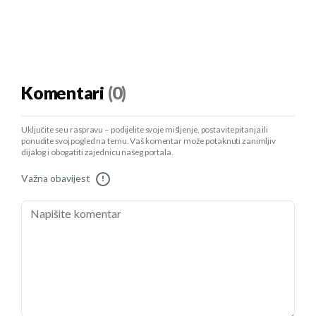
Komentari
(0)
Uključite se u raspravu – podijelite svoje mišljenje, postavite pitanja ili
ponudite svoj pogled na temu. Vaš komentar može potaknuti zanimljiv
dijalog i obogatiti zajednicu našeg portala.
Važna obavijest
!