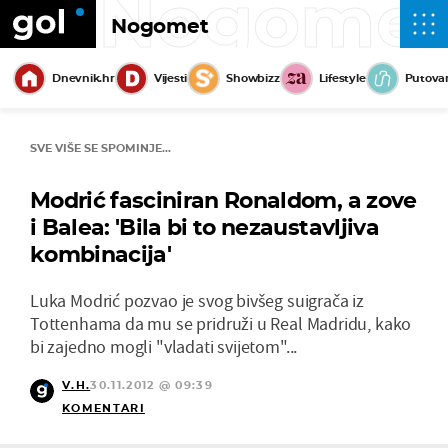
Nogome
Nogomet
Dnevnik.hr
Vijesti
Showbizz
Lifestyle
Putova
SVE VIŠE SE SPOMINJE...
Modrić fasciniran Ronaldom, a zove
i Balea: 'Bila bi to nezaustavljiva
kombinacija'
Luka Modrić pozvao je svog bivšeg suigrača iz
Tottenhama da mu se pridruži u Real Madridu, kako
bi zajedno mogli "vladati svijetom"...
V.H.
30.11.2012 @ 09:39
KOMENTARI