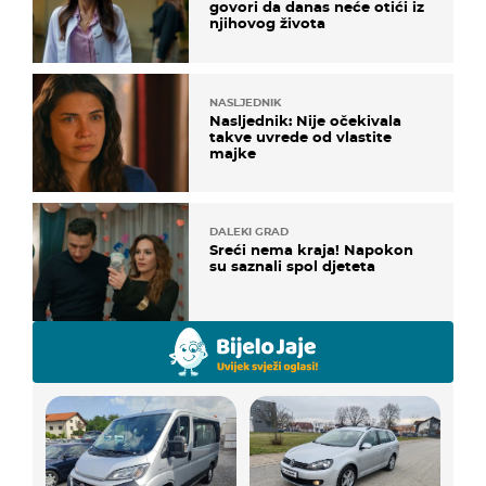
govori da danas neće otići iz
njihovog života
NASLJEDNIK
Nasljednik: Nije očekivala
takve uvrede od vlastite
majke
DALEKI GRAD
Sreći nema kraja! Napokon
su saznali spol djeteta