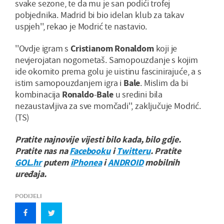
svake sezone, te da mu je san podići trofej
pobjednika. Madrid bi bio idelan klub za takav
uspjeh'', rekao je Modrić te nastavio.
''Ovdje igram s
Cristianom Ronaldom
koji je
nevjerojatan nogometaš. Samopouzdanje s kojim
ide okomito prema golu je uistinu fascinirajuće, a s
istim samopouzdanjem igra i
Bale
. Mislim da bi
kombinacija
Ronaldo
-
Bale
u sredini bila
nezaustavljiva za sve momčadi'', zaključuje Modrić.
(TS)
Pratite najnovije vijesti bilo kada, bilo gdje.
Pratite nas na
Facebooku
i
Twitteru
. Pratite
GOL.hr
putem
iPhonea
i
ANDROID
mobilnih
uređaja.
PODIJELI