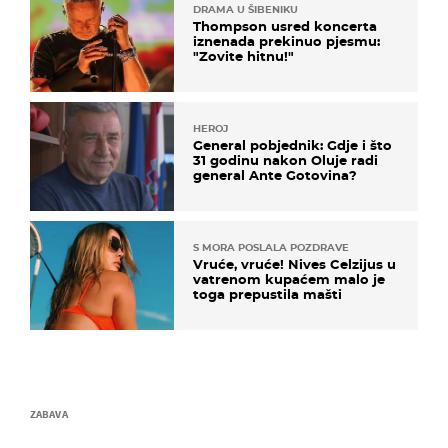
DRAMA U ŠIBENIKU
Thompson usred koncerta
iznenada prekinuo pjesmu:
"Zovite hitnu!"
HEROJ
General pobjednik: Gdje i što
31 godinu nakon Oluje radi
general Ante Gotovina?
S MORA POSLALA POZDRAVE
Vruće, vruće! Nives Celzijus u
vatrenom kupaćem malo je
toga prepustila mašti
ZABAVA