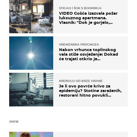
STIGAO I ŠOK S BOOKINGA
VIDEO Gošća izazvala požar
luksuznog apartmana.
Vlasnik: "Dok je gorjelo,
smijali su se, pili i pokazivali
mi srednji prst"
VREMENSKA PROGNOZA
Nakon vrhunca toplinskog
vala stiže osvježenje: Dokad
će trajati otkrio je
meteorolog
KRENULO OD BRZE HRANE
Je li ovo povrće krivo za
epidemiju? Stotine zaraženih,
restorani hitno povukli
proizvod
SHOW