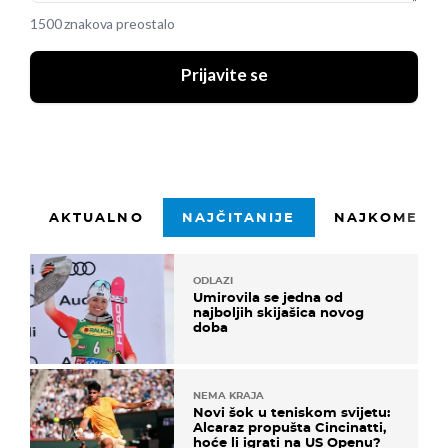
1500 znakova preostalo
Prijavite se
AKTUALNO
NAJČITANIJE
NAJKOMENTI
ODLAZI
Umirovila se jedna od
najboljih skijašica novog
doba
NEMA KRAJA
Novi šok u teniskom svijetu:
Alcaraz propušta Cincinatti,
hoće li igrati na US Openu?