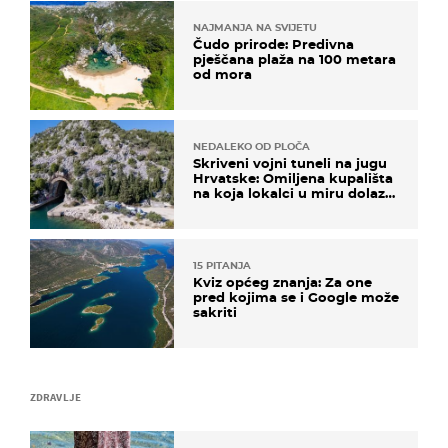
NAJMANJA NA SVIJETU
Čudo prirode: Predivna
pješčana plaža na 100 metara
od mora
NEDALEKO OD PLOČA
Skriveni vojni tuneli na jugu
Hrvatske: Omiljena kupališta
na koja lokalci u miru dolaze
roniti i skakati u more
15 PITANJA
Kviz općeg znanja: Za one
pred kojima se i Google može
sakriti
ZDRAVLJE