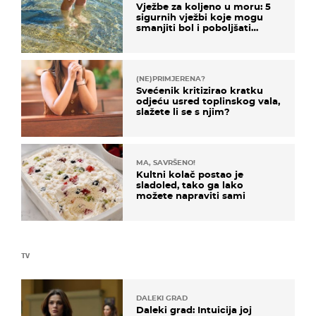
Vježbe za koljeno u moru: 5
sigurnih vježbi koje mogu
smanjiti bol i poboljšati
pokretljivost
(NE)PRIMJERENA?
Svećenik kritizirao kratku
odjeću usred toplinskog vala,
slažete li se s njim?
MA, SAVRŠENO!
Kultni kolač postao je
sladoled, tako ga lako
možete napraviti sami
TV
DALEKI GRAD
Daleki grad: Intuicija joj