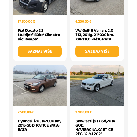
17.500,00 €
6.200,00 €
Fiat Ducato 2,3
VW Golf 6 Variant 2,0
Multijet*150ks*Climatro
TDI, 2011g. 217000 km,
nic*Rampa*
KARTICE 24/36 RATA
SAZNAJ VIŠE
SAZNAJ VIŠE
7.500,00 €
9.900,00 €
Hyundai i20 , 162000 KM,
BMW serija 1 116d,2014
2015 GOD, KATICE 24/36
GOD,
RATA
NAVIGACIJA,KARTICE
REG. 12 MJ 2025