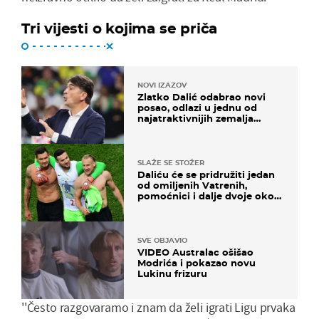
Tri vijesti o kojima se priča
NOVI IZAZOV
Zlatko Dalić odabrao novi
posao, odlazi u jednu od
najatraktivnijih zemalja
svijeta
SLAŽE SE STOŽER
Daliću će se pridružiti jedan
od omiljenih Vatrenih,
pomoćnici i dalje dvoje oko
ponude
SVE OBJAVIO
VIDEO Australac ošišao
Modrića i pokazao novu
Lukinu frizuru
''Često razgovaramo i znam da želi igrati Ligu prvaka