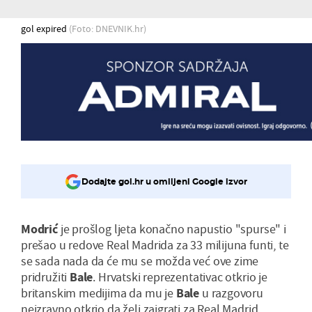
gol expired
(Foto: DNEVNIK.hr)
Dodajte gol.hr u omiljeni Google izvor
Modrić
je prošlog ljeta konačno napustio "spurse" i
prešao u redove Real Madrida za 33 milijuna funti, te
se sada nada da će mu se možda već ove zime
pridružiti
Bale
. Hrvatski reprezentativac otkrio je
britanskim medijima da mu je
Bale
u razgovoru
neizravno otkrio da želi zaigrati za Real Madrid.