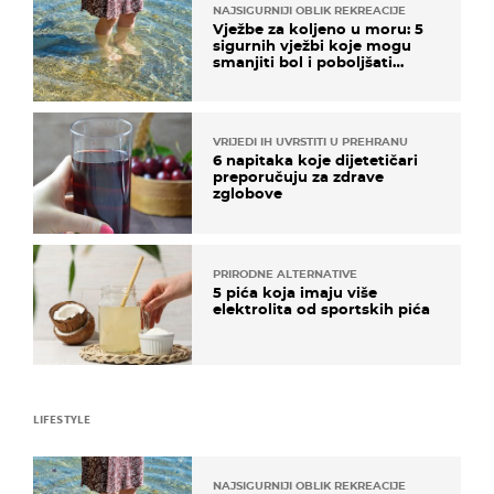
NAJSIGURNIJI OBLIK REKREACIJE
Vježbe za koljeno u moru: 5
sigurnih vježbi koje mogu
smanjiti bol i poboljšati
pokretljivost
VRIJEDI IH UVRSTITI U PREHRANU
6 napitaka koje dijetetičari
preporučuju za zdrave
zglobove
PRIRODNE ALTERNATIVE
5 pića koja imaju više
elektrolita od sportskih pića
LIFESTYLE
NAJSIGURNIJI OBLIK REKREACIJE