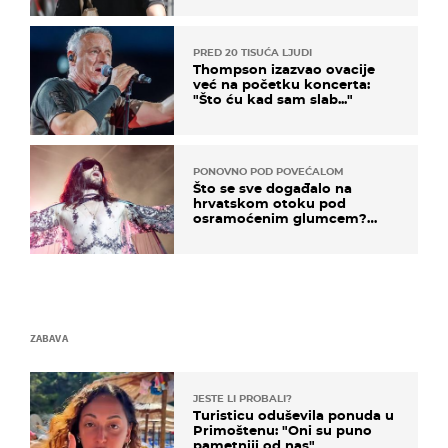
kotača
PRED 20 TISUĆA LJUDI
Thompson izazvao ovacije
već na početku koncerta:
"Što ću kad sam slab..."
PONOVNO POD POVEĆALOM
Što se sve događalo na
hrvatskom otoku pod
osramoćenim glumcem?
Bizarni prizori i danas
izazivaju nevjericu
ZABAVA
JESTE LI PROBALI?
Turisticu oduševila ponuda u
Primoštenu: "Oni su puno
pametniji od nas"