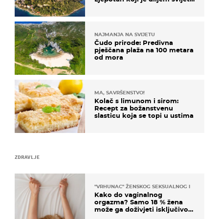
poznat po svojem "bijelom
zlatu"
NAJMANJA NA SVIJETU
Čudo prirode: Predivna
pješčana plaža na 100 metara
od mora
MA, SAVRŠENSTVO!
Kolač s limunom i sirom:
Recept za božanstvenu
slasticu koja se topi u ustima
ZDRAVLJE
"VRHUNAC" ŽENSKOG SEKSUALNOG ISKUSTVA
Kako do vaginalnog
orgazma? Samo 18 % žena
može ga doživjeti isključivo
na ovaj način