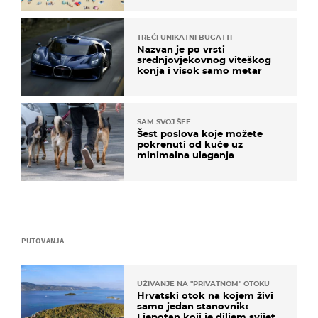
TREĆI UNIKATNI BUGATTI
Nazvan je po vrsti
srednjovjekovnog viteškog
konja i visok samo metar
SAM SVOJ ŠEF
Šest poslova koje možete
pokrenuti od kuće uz
minimalna ulaganja
PUTOVANJA
UŽIVANJE NA "PRIVATNOM" OTOKU
Hrvatski otok na kojem živi
samo jedan stanovnik:
Ljepotan koji je diljem svijeta