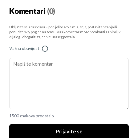
Komentari
(0)
Uključite se u raspravu – podijelite svoje mišljenje, postavite pitanja ili
ponudite svoj pogled na temu. Vaš komentar može potaknuti zanimljiv
dijalog i obogatiti zajednicu našeg portala.
Važna obavijest
!
1500 znakova preostalo
Prijavite se