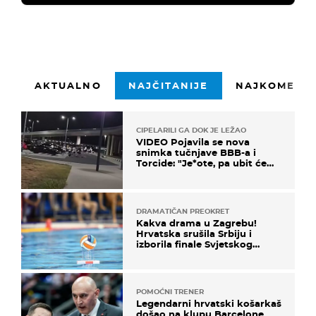
AKTUALNO
NAJČITANIJE
NAJKOMENTI
CIPELARILI GA DOK JE LEŽAO
VIDEO Pojavila se nova
snimka tučnjave BBB-a i
Torcide: "Je*ote, pa ubit će
ga!"
DRAMATIČAN PREOKRET
Kakva drama u Zagrebu!
Hrvatska srušila Srbiju i
izborila finale Svjetskog
prvenstva
POMOĆNI TRENER
Legendarni hrvatski košarkaš
došao na klupu Barcelone