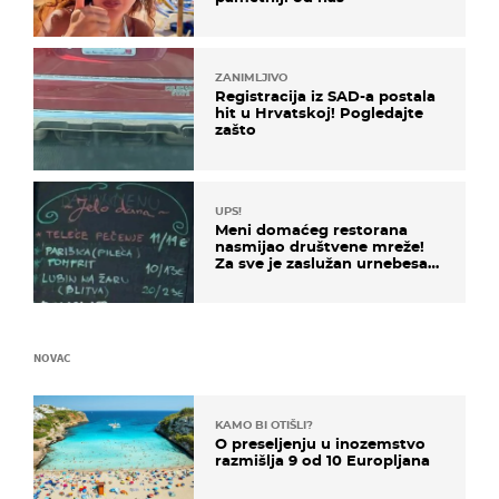
ZANIMLJIVO
Registracija iz SAD-a postala
hit u Hrvatskoj! Pogledajte
zašto
UPS!
Meni domaćeg restorana
nasmijao društvene mreže!
Za sve je zaslužan urnebesan
naziv jela
NOVAC
KAMO BI OTIŠLI?
O preseljenju u inozemstvo
razmišlja 9 od 10 Europljana