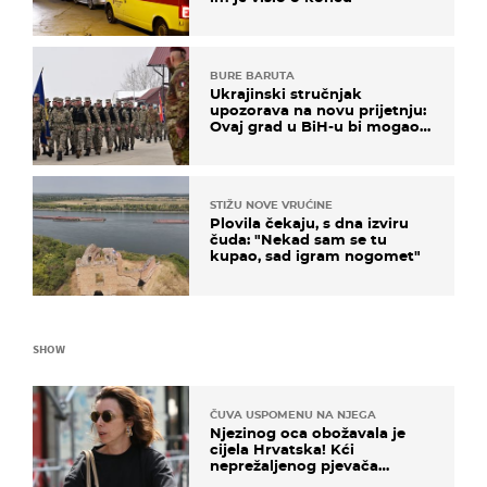
BURE BARUTA
Ukrajinski stručnjak
upozorava na novu prijetnju:
Ovaj grad u BiH-u bi mogao
biti žarište
STIŽU NOVE VRUĆINE
Plovila čekaju, s dna izviru
čuda: "Nekad sam se tu
kupao, sad igram nogomet"
SHOW
ČUVA USPOMENU NA NJEGA
Njezinog oca obožavala je
cijela Hrvatska! Kći
neprežaljenog pjevača
projurila špicom na dva