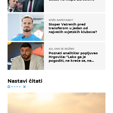
STIŽE KAPETANU?
Stoper Vatrenih pred
transferom u jedan od
najvećih svjetskih klubova?
AU, OVO JE RUŽNO
Poznati analitičar popljuvao
Hrgovića: "Lako ga je
pogoditi, ne kreće se, ne
koristi noge..."
Nastavi čitati