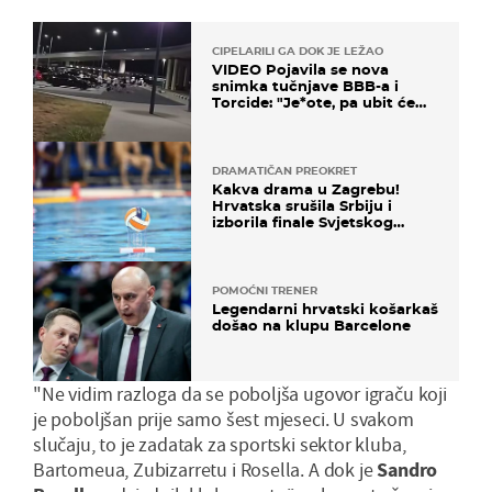
CIPELARILI GA DOK JE LEŽAO
VIDEO Pojavila se nova
snimka tučnjave BBB-a i
Torcide: "Je*ote, pa ubit će
ga!"
DRAMATIČAN PREOKRET
Kakva drama u Zagrebu!
Hrvatska srušila Srbiju i
izborila finale Svjetskog
prvenstva
POMOĆNI TRENER
Legendarni hrvatski košarkaš
došao na klupu Barcelone
"Ne vidim razloga da se poboljša ugovor igraču koji
je poboljšan prije samo šest mjeseci. U svakom
slučaju, to je zadatak za sportski sektor kluba,
Bartomeua, Zubizarretu i Rosella. A dok je
Sandro