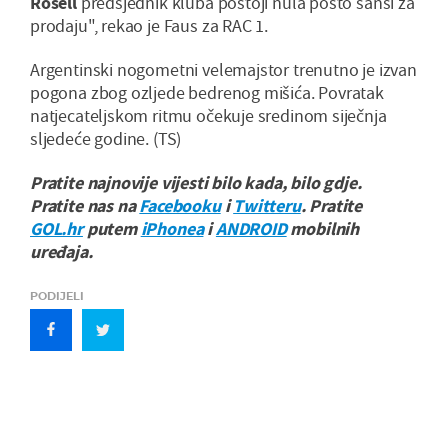
Rosell
predsjednik kluba postoji nula posto šansi za
prodaju", rekao je Faus za RAC 1.
Argentinski nogometni velemajstor trenutno je izvan
pogona zbog ozljede bedrenog mišića. Povratak
natjecateljskom ritmu očekuje sredinom siječnja
sljedeće godine. (TS)
Pratite najnovije vijesti bilo kada, bilo gdje.
Pratite nas na
Facebooku
i
Twitteru
. Pratite
GOL.hr
putem
iPhonea
i
ANDROID
mobilnih
uređaja.
PODIJELI