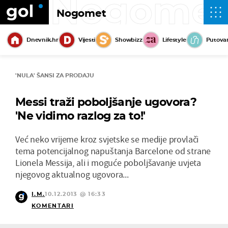
Nogome
Nogomet
Dnevnik.hr
Vijesti
Showbizz
Lifestyle
Putova
'NULA' ŠANSI ZA PRODAJU
Messi traži poboljšanje ugovora?
'Ne vidimo razlog za to!'
Već neko vrijeme kroz svjetske se medije provlači
tema potencijalnog napuštanja Barcelone od strane
Lionela Messija, ali i moguće poboljšavanje uvjeta
njegovog aktualnog ugovora...
I.M.
10.12.2013 @ 16:33
KOMENTARI