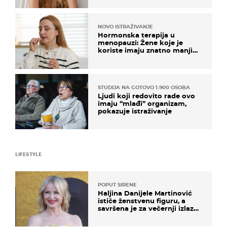
NOVO ISTRAŽIVANJE
Hormonska terapija u
menopauzi: Žene koje je
koriste imaju znatno manji
rizik od ovoga
STUDIJA NA GOTOVO 1.900 OSOBA
Ljudi koji redovito rade ovo
imaju “mlađi” organizam,
pokazuje istraživanje
LIFESTYLE
POPUT SIRENE
Haljina Danijele Martinović
ističe ženstvenu figuru, a
savršena je za večernji izlazak
na moru