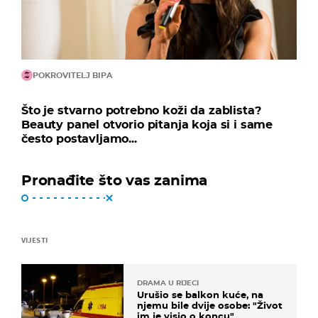
POKROVITELJ BIPA
Što je stvarno potrebno koži da zablista?
Beauty panel otvorio pitanja koja si i same
često postavljamo...
Pronađite što vas zanima
VIJESTI
DRAMA U RIJECI
Urušio se balkon kuće, na
njemu bile dvije osobe: "Život
im je visio o koncu"