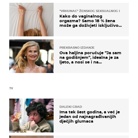
"VRHUNAC" ŽENSKOG SEKSUALNOG ISKUSTVA
Kako do vaginalnog
orgazma? Samo 18 % žena
može ga doživjeti isključivo
na ovaj način
PREKRASNO IZDANJE
Ova haljina poručuje “Ja sam
na godišnjem”, idealna je za
ljeto, a nosi se i na
zagrebačkoj špici
TV
DALEKI GRAD
Ima tek šest godina, a već je
jedan od najnagrađivanijih
dječjih glumaca