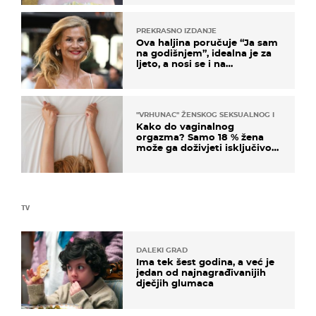
PREKRASNO IZDANJE
Ova haljina poručuje “Ja sam
na godišnjem”, idealna je za
ljeto, a nosi se i na
zagrebačkoj špici
"VRHUNAC" ŽENSKOG SEKSUALNOG ISKUSTVA
Kako do vaginalnog
orgazma? Samo 18 % žena
može ga doživjeti isključivo
na ovaj način
TV
DALEKI GRAD
Ima tek šest godina, a već je
jedan od najnagrađivanijih
dječjih glumaca