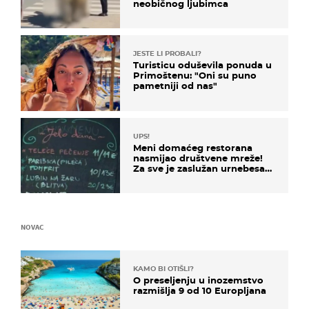
neobičnog ljubimca
JESTE LI PROBALI?
Turisticu oduševila ponuda u
Primoštenu: "Oni su puno
pametniji od nas"
UPS!
Meni domaćeg restorana
nasmijao društvene mreže!
Za sve je zaslužan urnebesan
naziv jela
NOVAC
KAMO BI OTIŠLI?
O preseljenju u inozemstvo
razmišlja 9 od 10 Europljana