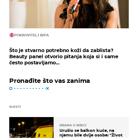
POKROVITELJ BIPA
Što je stvarno potrebno koži da zablista?
Beauty panel otvorio pitanja koja si i same
često postavljamo...
Pronađite što vas zanima
VIJESTI
DRAMA U RIJECI
Urušio se balkon kuće, na
njemu bile dvije osobe: "Život