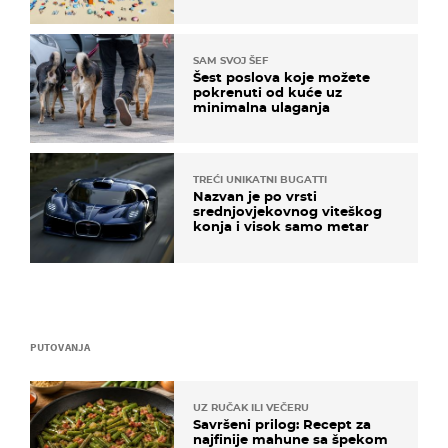
SAM SVOJ ŠEF
Šest poslova koje možete
pokrenuti od kuće uz
minimalna ulaganja
TREĆI UNIKATNI BUGATTI
Nazvan je po vrsti
srednjovjekovnog viteškog
konja i visok samo metar
PUTOVANJA
UZ RUČAK ILI VEČERU
Savršeni prilog: Recept za
najfinije mahune sa špekom