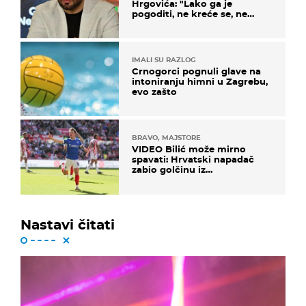
Hrgovića: "Lako ga je
pogoditi, ne kreće se, ne
koristi noge..."
IMALI SU RAZLOG
Crnogorci pognuli glave na
intoniranju himni u Zagrebu,
evo zašto
BRAVO, MAJSTORE
VIDEO Bilić može mirno
spavati: Hrvatski napadač
zabio golčinu iz
dalekometnog voleja, ali je
ispao iz Carabao Cupa
Nastavi čitati