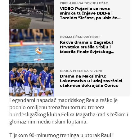
CIPELARILI GA DOK JE LEŽAO
VIDEO Pojavila se nova
snimka tučnjave BBB-a i
Torcide: "Je*ote, pa ubit će
ga!"
DRAMATIČAN PREOKRET
Kakva drama u Zagrebu!
Hrvatska srušila Srbiju i
izborila finale Svjetskog
prvenstva
DRUGA POBJEDA SEZONE
Drama na Maksimiru:
Lokomotiva u ludoj završnici
utakmice dokrajčila Goricu
Legendarni napadač madridskog Reala teško je
podnio omiljenu trenažnu torturu trenera
bundesligaškog kluba Felixa Magatha: rad s teškim i
glomaznim medicinskim loptama.
Tijekom 90-minutnog treninga u utorak Raul i