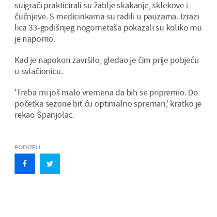
suigrači prakticirali su žablje skakanje, sklekove i
čučnjeve. S medicinkama su radili u pauzama. Izrazi
lica 33-godišnjeg nogometaša pokazali su koliko mu
je naporno.
Kad je napokon završilo, gledao je čim prije pobjeću
u svlačionicu.
'Treba mi još malo vremena da bih se pripremio. Do
početka sezone bit ću optimalno spreman,' kratko je
rekao Španjolac.
PODIJELI