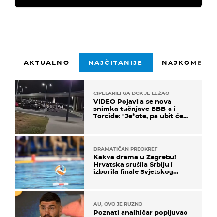
AKTUALNO
NAJČITANIJE
NAJKOMENTI
CIPELARILI GA DOK JE LEŽAO
VIDEO Pojavila se nova
snimka tučnjave BBB-a i
Torcide: "Je*ote, pa ubit će
ga!"
DRAMATIČAN PREOKRET
Kakva drama u Zagrebu!
Hrvatska srušila Srbiju i
izborila finale Svjetskog
prvenstva
AU, OVO JE RUŽNO
Poznati analitičar popljuvao