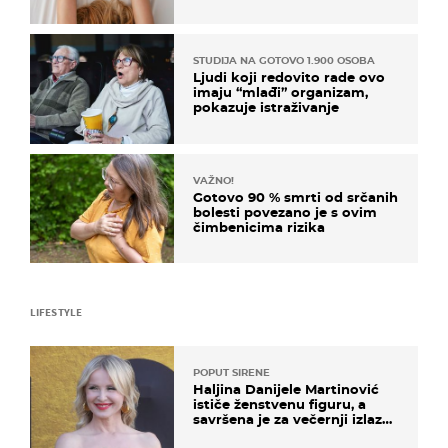
na ovaj način
STUDIJA NA GOTOVO 1.900 OSOBA
Ljudi koji redovito rade ovo
imaju “mlađi” organizam,
pokazuje istraživanje
VAŽNO!
Gotovo 90 % smrti od srčanih
bolesti povezano je s ovim
čimbenicima rizika
LIFESTYLE
POPUT SIRENE
Haljina Danijele Martinović
ističe ženstvenu figuru, a
savršena je za večernji izlazak
na moru