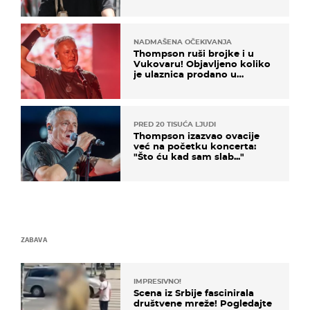
projurila špicom na dva
kotača
NADMAŠENA OČEKIVANJA
Thompson ruši brojke i u
Vukovaru! Objavljeno koliko
je ulaznica prodano u
kratkom vremenu
PRED 20 TISUĆA LJUDI
Thompson izazvao ovacije
već na početku koncerta:
"Što ću kad sam slab..."
ZABAVA
IMPRESIVNO!
Scena iz Srbije fascinirala
društvene mreže! Pogledajte