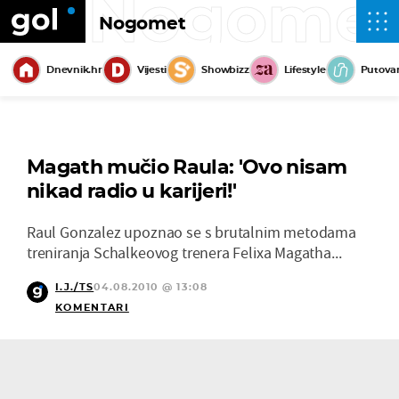
Nogome
Nogomet
Dnevnik.hr
Vijesti
Showbizz
Lifestyle
Putova
Magath mučio Raula: 'Ovo nisam
nikad radio u karijeri!'
Raul Gonzalez upoznao se s brutalnim metodama
treniranja Schalkeovog trenera Felixa Magatha...
I.J./TS
04.08.2010 @ 13:08
KOMENTARI