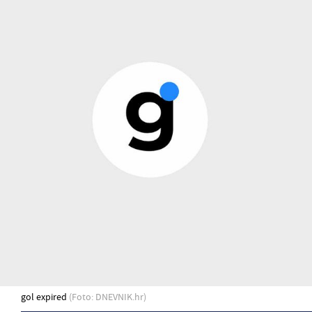
gol expired
(Foto: DNEVNIK.hr)