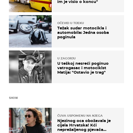
im je visio o koncu"
OČEVID U TIJEKU
Težak sudar motocikla i
automobila: Jedna osoba
poginula
U ZAGORJU
U teškoj nesreći poginuo
vatrogasac i motociklst
Matija: "Ostavio je trag"
SHOW
ČUVA USPOMENU NA NJEGA
Njezinog oca obožavala je
cijela Hrvatska! Kći
neprežaljenog pjevača