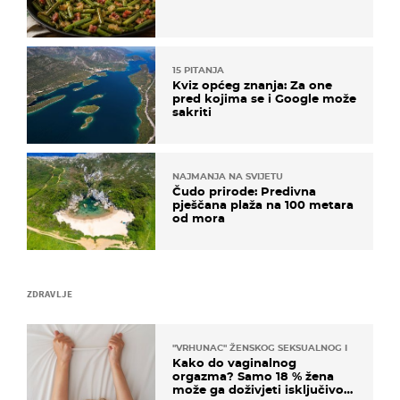
15 PITANJA
Kviz općeg znanja: Za one
pred kojima se i Google može
sakriti
NAJMANJA NA SVIJETU
Čudo prirode: Predivna
pješčana plaža na 100 metara
od mora
ZDRAVLJE
"VRHUNAC" ŽENSKOG SEKSUALNOG ISKUSTVA
Kako do vaginalnog
orgazma? Samo 18 % žena
može ga doživjeti isključivo