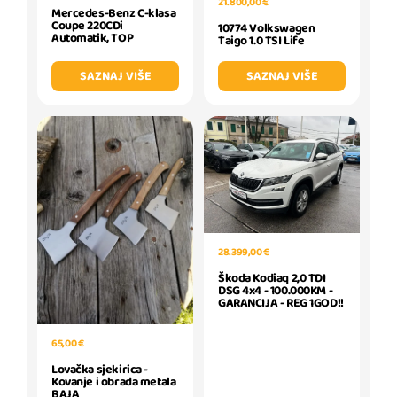
21.800,00 €
Mercedes-Benz C-klasa
Coupe 220CDi
10774 Volkswagen
Automatik, TOP
Taigo 1.0 TSI Life
SAZNAJ VIŠE
SAZNAJ VIŠE
28.399,00 €
Škoda Kodiaq 2,0 TDI
DSG 4x4 - 100.000KM -
GARANCIJA - REG 1GOD!!
65,00 €
Lovačka sjekirica -
Kovanje i obrada metala
BAJA