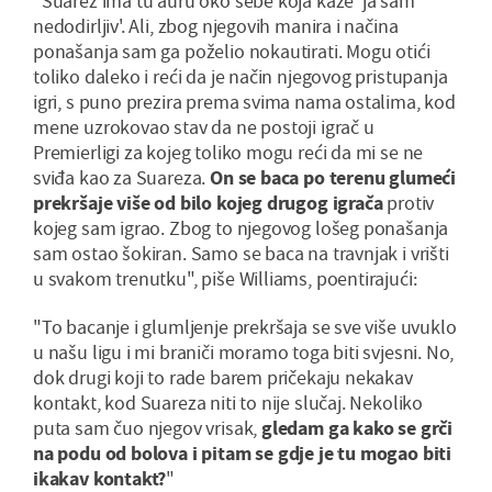
"Suarez ima tu auru oko sebe koja kaže 'ja sam
nedodirljiv'. Ali, zbog njegovih manira i načina
ponašanja sam ga poželio nokautirati. Mogu otići
toliko daleko i reći da je način njegovog pristupanja
igri, s puno prezira prema svima nama ostalima, kod
mene uzrokovao stav da ne postoji igrač u
Premierligi za kojeg toliko mogu reći da mi se ne
sviđa kao za Suareza.
On se baca po terenu glumeći
prekršaje više od bilo kojeg drugog igrača
protiv
kojeg sam igrao. Zbog to njegovog lošeg ponašanja
sam ostao šokiran. Samo se baca na travnjak i vrišti
u svakom trenutku", piše Williams, poentirajući:
"To bacanje i glumljenje prekršaja se sve više uvuklo
u našu ligu i mi braniči moramo toga biti svjesni. No,
dok drugi koji to rade barem pričekaju nekakav
kontakt, kod Suareza niti to nije slučaj. Nekoliko
puta sam čuo njegov vrisak,
gledam ga kako se grči
na podu od bolova i pitam se gdje je tu mogao biti
ikakav kontakt?
"