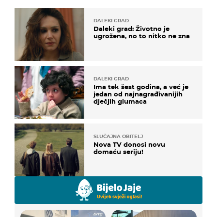
DALEKI GRAD
Daleki grad: Životno je
ugrožena, no to nitko ne zna
DALEKI GRAD
Ima tek šest godina, a već je
jedan od najnagrađivanijih
dječjih glumaca
SLUČAJNA OBITELJ
Nova TV donosi novu
domaću seriju!