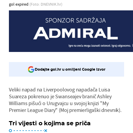
gol expired
(Foto: DNEVNIK.hr)
Dodajte gol.hr u omiljeni Google izvor
Veliki napad na Liverpoolovog napadača Luisa
Suareza pokrenuo je Swanseajev branič Ashley
Williams pišući o Urugvajcu u svojoj knjizi "My
Premier League Diary" (Moj premierligaški dnevnik).
Tri vijesti o kojima se priča