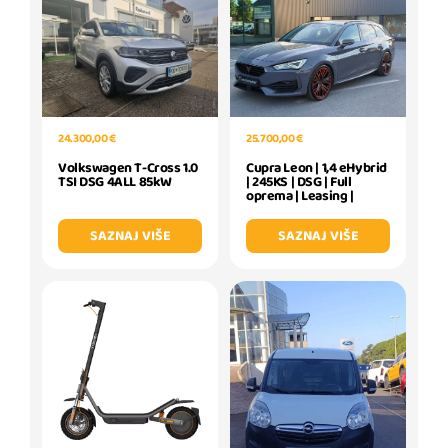
24.300,00 €
25.700,00 €
Volkswagen T-Cross 1.0
Cupra Leon | 1,4 eHybrid
TSI DSG 4ALL 85kW
| 245KS | DSG | Full
oprema | Leasing |
SAZNAJ VIŠE
SAZNAJ VIŠE