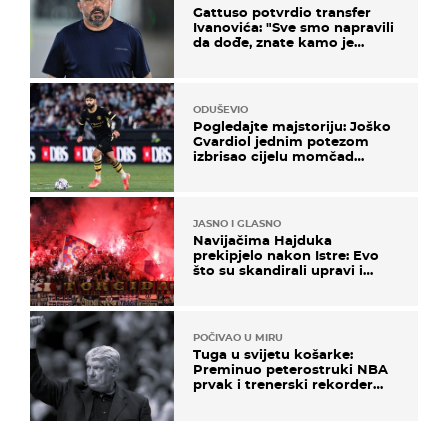
Gattuso potvrdio transfer
Ivanovića: "Sve smo napravili
da dođe, znate kamo je
otišao..."
ODUŠEVIO
Pogledajte majstoriju: Joško
Gvardiol jednim potezom
izbrisao cijelu momčad
Atletica
JASNO I GLASNO
Navijačima Hajduka
prekipjelo nakon Istre: Evo
što su skandirali upravi i
predsjedniku Biliću
POČIVAO U MIRU
Tuga u svijetu košarke:
Preminuo peterostruki NBA
prvak i trenerski rekorder
lige