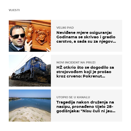
VIJESTI
VELIKI PAD
Neviđene mjere osiguranja:
Godinama se skrivao i gradio
carstvo, a sada su za njegovo
izručenje naručili posebno
vozilo
NOVI INCIDENT NA PRUZI
HŽ otkrio što se dogodilo sa
strojovođom koji je prošao
kroz crveno: Pokrenut
inspekcijski nadzor
UTOPIO SE U KANALU
Tragedija nakon druženja na
nasipu, pronađeno tijelo 28-
godišnjaka: "Nisu čuli ni jauk
ni poziv upomoć"