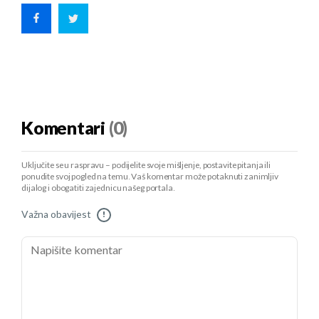
Komentari
(0)
Uključite se u raspravu – podijelite svoje mišljenje, postavite pitanja ili
ponudite svoj pogled na temu. Vaš komentar može potaknuti zanimljiv
dijalog i obogatiti zajednicu našeg portala.
Važna obavijest
!