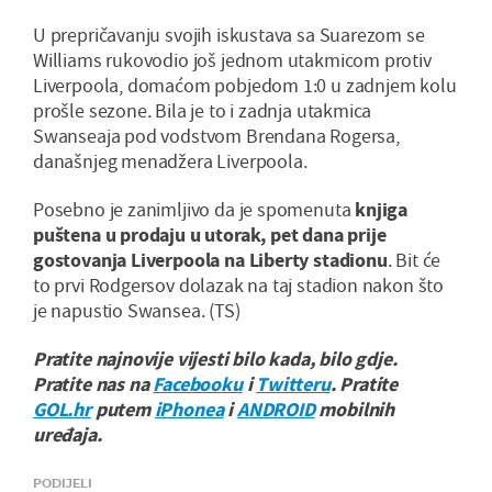
U prepričavanju svojih iskustava sa Suarezom se
Williams rukovodio još jednom utakmicom protiv
Liverpoola, domaćom pobjedom 1:0 u zadnjem kolu
prošle sezone. Bila je to i zadnja utakmica
Swanseaja pod vodstvom Brendana Rogersa,
današnjeg menadžera Liverpoola.
Posebno je zanimljivo da je spomenuta
knjiga
puštena u prodaju u utorak, pet dana prije
gostovanja Liverpoola na Liberty stadionu
. Bit će
to prvi Rodgersov dolazak na taj stadion nakon što
je napustio Swansea. (TS)
Pratite najnovije vijesti bilo kada, bilo gdje.
Pratite nas na
Facebooku
i
Twitteru
. Pratite
GOL.hr
putem
iPhonea
i
ANDROID
mobilnih
uređaja.
PODIJELI