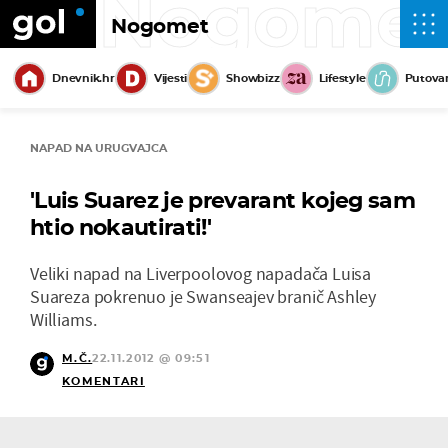
Nogome
Nogomet
Dnevnik.hr
Vijesti
Showbizz
Lifestyle
Putova
NAPAD NA URUGVAJCA
'Luis Suarez je prevarant kojeg sam
htio nokautirati!'
Veliki napad na Liverpoolovog napadača Luisa
Suareza pokrenuo je Swanseajev branič Ashley
Williams.
M.Č.
22.11.2012 @ 09:51
KOMENTARI