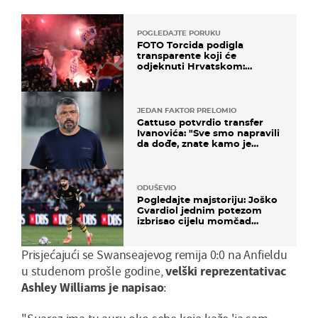
POGLEDAJTE PORUKU
FOTO Torcida podigla
transparente koji će
odjeknuti Hrvatskom:
Prozvali "moralne vertikale"
JEDAN FAKTOR PRELOMIO
Gattuso potvrdio transfer
Ivanovića: "Sve smo napravili
da dođe, znate kamo je
otišao..."
ODUŠEVIO
Pogledajte majstoriju: Joško
Gvardiol jednim potezom
izbrisao cijelu momčad
Atletica
Prisjećajući se Swanseajevog remija 0:0 na Anfieldu
u studenom prošle godine,
velški reprezentativac
Ashley Williams je napisao
: