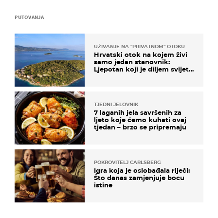
PUTOVANJA
UŽIVANJE NA "PRIVATNOM" OTOKU
Hrvatski otok na kojem živi
samo jedan stanovnik:
Ljepotan koji je diljem svijeta
poznat po svojem "bijelom
zlatu"
TJEDNI JELOVNIK
7 laganih jela savršenih za
ljeto koje ćemo kuhati ovaj
tjedan – brzo se pripremaju
POKROVITELJ CARLSBERG
Igra koja je oslobađala riječi:
Što danas zamjenjuje bocu
istine