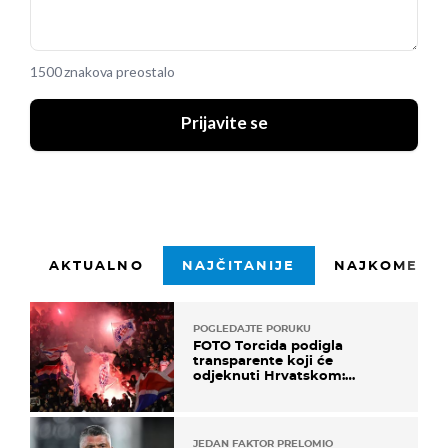
1500 znakova preostalo
Prijavite se
AKTUALNO
NAJČITANIJE
NAJKOMENTI
POGLEDAJTE PORUKU
FOTO Torcida podigla
transparente koji će
odjeknuti Hrvatskom:
Prozvali "moralne vertikale"
JEDAN FAKTOR PRELOMIO