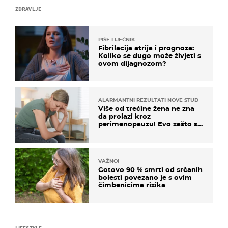
ZDRAVLJE
PIŠE LIJEČNIK
Fibrilacija atrija i prognoza:
Koliko se dugo može živjeti s
ovom dijagnozom?
ALARMANTNI REZULTATI NOVE STUDIJE
Više od trećine žena ne zna
da prolazi kroz
perimenopauzu! Evo zašto su
simptomi toliko zbunjujući
VAŽNO!
Gotovo 90 % smrti od srčanih
bolesti povezano je s ovim
čimbenicima rizika
LIFESTYLE