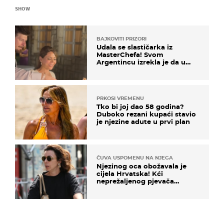
SHOW
BAJKOVITI PRIZORI
Udala se slastičarka iz
MasterChefa! Svom
Argentincu izrekla je da u
rodnoj Hercegovini
PRKOSI VREMENU
Tko bi joj dao 58 godina?
Duboko rezani kupaći stavio
je njezine adute u prvi plan
ČUVA USPOMENU NA NJEGA
Njezinog oca obožavala je
cijela Hrvatska! Kći
neprežaljenog pjevača
projurila špicom na dva
kotača