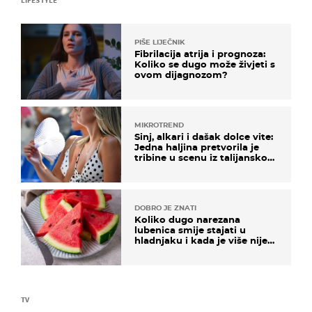
PIŠE LIJEČNIK
Fibrilacija atrija i prognoza:
Koliko se dugo može živjeti s
ovom dijagnozom?
MIKROTREND
Sinj, alkari i dašak dolce vite:
Jedna haljina pretvorila je
tribine u scenu iz talijanskog
filma
DOBRO JE ZNATI
Koliko dugo narezana
lubenica smije stajati u
hladnjaku i kada je više nije
sigurno jesti?
TV