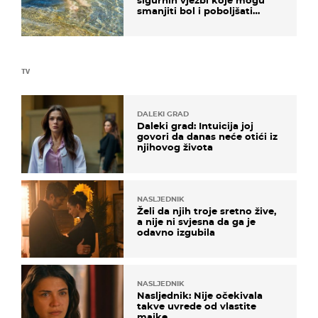
sigurnih vježbi koje mogu
smanjiti bol i poboljšati
pokretljivost
TV
DALEKI GRAD
Daleki grad: Intuicija joj
govori da danas neće otići iz
njihovog života
NASLJEDNIK
Želi da njih troje sretno žive,
a nije ni svjesna da ga je
odavno izgubila
NASLJEDNIK
Nasljednik: Nije očekivala
takve uvrede od vlastite
majke