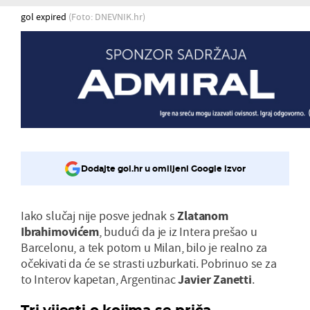
gol expired
(Foto: DNEVNIK.hr)
Dodajte gol.hr u omiljeni Google izvor
Iako slučaj nije posve jednak s
Zlatanom
Ibrahimovićem
, budući da je iz Intera prešao u
Barcelonu, a tek potom u Milan, bilo je realno za
očekivati da će se strasti uzburkati. Pobrinuo se za
to Interov kapetan, Argentinac
Javier Zanetti
.
Tri vijesti o kojima se priča