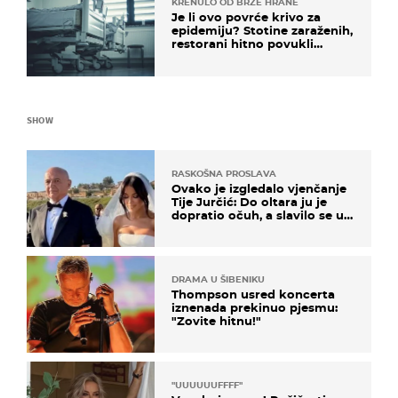
KRENULO OD BRZE HRANE
Je li ovo povrće krivo za
epidemiju? Stotine zaraženih,
restorani hitno povukli
proizvod
SHOW
RASKOŠNA PROSLAVA
Ovako je izgledalo vjenčanje
Tije Jurčić: Do oltara ju je
dopratio očuh, a slavilo se uz
Olivera i Rozgu
DRAMA U ŠIBENIKU
Thompson usred koncerta
iznenada prekinuo pjesmu:
"Zovite hitnu!"
"UUUUUUFFFF"