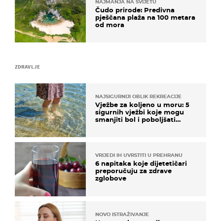
NAJMANJA NA SVIJETU
Čudo prirode: Predivna
pješčana plaža na 100 metara
od mora
ZDRAVLJE
NAJSIGURNIJI OBLIK REKREACIJE
Vježbe za koljeno u moru: 5
sigurnih vježbi koje mogu
smanjiti bol i poboljšati
pokretljivost
VRIJEDI IH UVRSTITI U PREHRANU
6 napitaka koje dijetetičari
preporučuju za zdrave
zglobove
NOVO ISTRAŽIVANJE