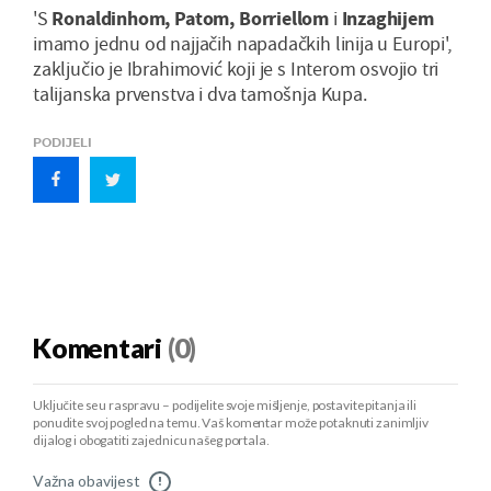
'S
Ronaldinhom, Patom, Borriellom
i
Inzaghijem
imamo jednu od najjačih napadačkih linija u Europi',
zaključio je Ibrahimović koji je s Interom osvojio tri
talijanska prvenstva i dva tamošnja Kupa.
PODIJELI
Komentari
(0)
Uključite se u raspravu – podijelite svoje mišljenje, postavite pitanja ili
ponudite svoj pogled na temu. Vaš komentar može potaknuti zanimljiv
dijalog i obogatiti zajednicu našeg portala.
Važna obavijest
!