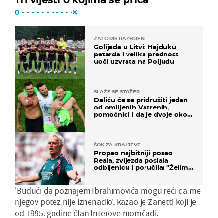
ŽALGIRIS RAZBIJEN
Golijada u Litvi: Hajduku
petarda i velika prednost
uoči uzvrata na Poljudu
SLAŽE SE STOŽER
Daliću će se pridružiti jedan
od omiljenih Vatrenih,
pomoćnici i dalje dvoje oko
ponude
ŠOK ZA KRALJEVE
Propao najbitniji posao
Reala, zvijezda poslala
odbijenicu i poručila: "Želim
u Barcelonu"
'Budući da poznajem Ibrahimovića mogu reći da me
njegov potez nije iznenadio', kazao je Zanetti koji je
od 1995. godine član Interove momčadi.