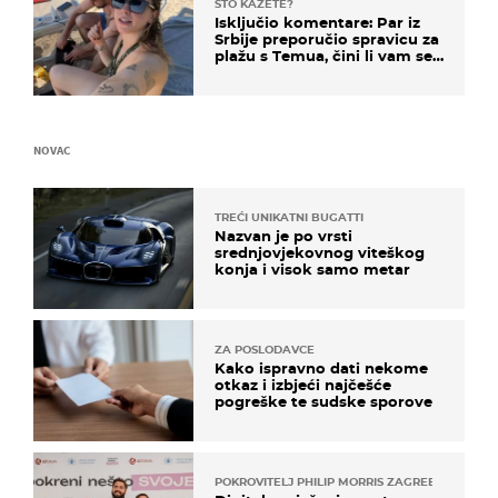
ŠTO KAŽETE?
Isključio komentare: Par iz
Srbije preporučio spravicu za
plažu s Temua, čini li vam se
ovo sigurnim?
NOVAC
TREĆI UNIKATNI BUGATTI
Nazvan je po vrsti
srednjovjekovnog viteškog
konja i visok samo metar
ZA POSLODAVCE
Kako ispravno dati nekome
otkaz i izbjeći najčešće
pogreške te sudske sporove
POKROVITELJ PHILIP MORRIS ZAGREB