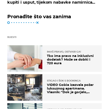
kupiti i usput, tijekom nabavke namirnica...
Pronađite što vas zanima
VIJESTI
IMAŠ PRAVO, OSTVARI GA!
Tko ima pravo na inkluzivni
dodatak? Može se dobiti i
720 eura
STIGAO I ŠOK S BOOKINGA
VIDEO Gošća izazvala požar
luksuznog apartmana.
Vlasnik: "Dok je gorjelo,
smijali su se, pili i pokazivali
mi srednji prst"