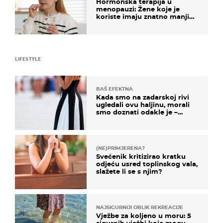
Hormonska terapija u
menopauzi: Žene koje je
koriste imaju znatno manji
rizik od ovoga
LIFESTYLE
BAŠ EFEKTNA
Kada smo na zadarskoj rivi
ugledali ovu haljinu, morali
smo doznati odakle je –
košta samo 18 eura
(NE)PRIMJERENA?
Svećenik kritizirao kratku
odjeću usred toplinskog vala,
slažete li se s njim?
NAJSIGURNIJI OBLIK REKREACIJE
Vježbe za koljeno u moru: 5