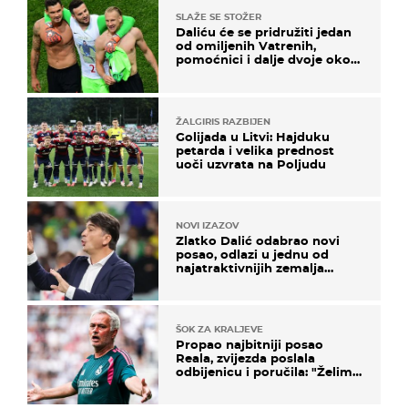
SLAŽE SE STOŽER
Daliću će se pridružiti jedan
od omiljenih Vatrenih,
pomoćnici i dalje dvoje oko
ponude
ŽALGIRIS RAZBIJEN
Golijada u Litvi: Hajduku
petarda i velika prednost
uoči uzvrata na Poljudu
NOVI IZAZOV
Zlatko Dalić odabrao novi
posao, odlazi u jednu od
najatraktivnijih zemalja
svijeta
ŠOK ZA KRALJEVE
Propao najbitniji posao
Reala, zvijezda poslala
odbijenicu i poručila: "Želim
u Barcelonu"