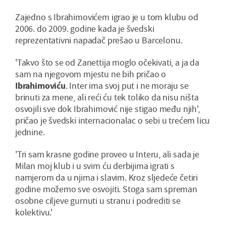
Zajedno s Ibrahimovićem igrao je u tom klubu od
2006. do 2009. godine kada je švedski
reprezentativni napadač prešao u Barcelonu.
'Takvo što se od Zanettija moglo očekivati, a ja da
sam na njegovom mjestu ne bih pričao o
Ibrahimoviću
. Inter ima svoj put i ne moraju se
brinuti za mene, ali reći ću tek toliko da nisu ništa
osvojili sve dok Ibrahimović nije stigao među njih',
pričao je švedski internacionalac o sebi u trećem licu
jednine.
'Tri sam krasne godine proveo u Interu, ali sada je
Milan moj klub i u svim ću derbijima igrati s
namjerom da u njima i slavim. Kroz sljedeće četiri
godine možemo sve osvojiti. Stoga sam spreman
osobne ciljeve gurnuti u stranu i podrediti se
kolektivu.'