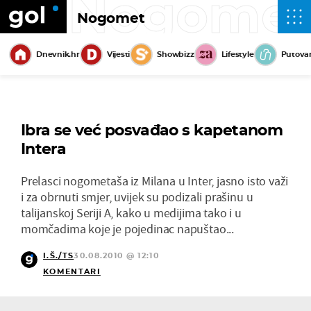
Nogome
Nogomet
Dnevnik.hr
Vijesti
Showbizz
Lifestyle
Putova
Ibra se već posvađao s kapetanom
Intera
Prelasci nogometaša iz Milana u Inter, jasno isto važi
i za obrnuti smjer, uvijek su podizali prašinu u
talijanskoj Seriji A, kako u medijima tako i u
momčadima koje je pojedinac napuštao...
I.Š./TS
30.08.2010 @ 12:10
KOMENTARI