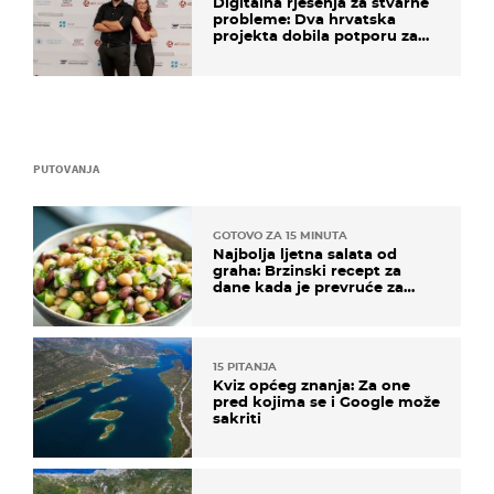
Digitalna rješenja za stvarne
probleme: Dva hrvatska
projekta dobila potporu za
razvoj
PUTOVANJA
GOTOVO ZA 15 MINUTA
Najbolja ljetna salata od
graha: Brzinski recept za
dane kada je prevruće za
kuhanje
15 PITANJA
Kviz općeg znanja: Za one
pred kojima se i Google može
sakriti