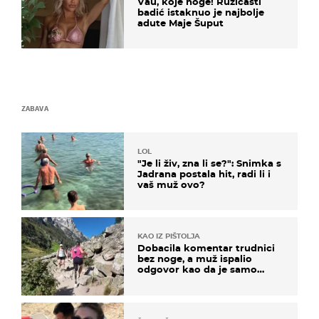
Vau, koje noge! Ružičasti
badić istaknuo je najbolje
adute Maje Šuput
ZABAVA
LOL
"Je li živ, zna li se?": Snimka s
Jadrana postala hit, radi li i
vaš muž ovo?
KAO IZ PIŠTOLJA
Dobacila komentar trudnici
bez noge, a muž ispalio
odgovor kao da je samo
čekao…