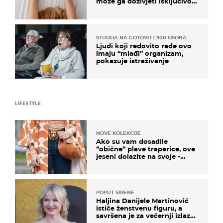
može ga doživjeti isključivo
na ovaj način
STUDIJA NA GOTOVO 1.900 OSOBA
Ljudi koji redovito rade ovo
imaju “mlađi” organizam,
pokazuje istraživanje
LIFESTYLE
NOVE KOLEKCIJE
Ako su vam dosadile
“obične” plave traperice, ove
jeseni dolazite na svoje -
izdvajamo 15 hit modela
POPUT SIRENE
Haljina Danijele Martinović
ističe ženstvenu figuru, a
savršena je za večernji izlazak