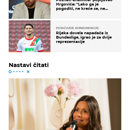
Hrgovića: "Lako ga je
pogoditi, ne kreće se, ne
koristi noge..."
POJAČANJE KONKURENCIJE
Rijeka dovela napadača iz
Bundeslige, igrao je za dvije
reprezentacije
Nastavi čitati