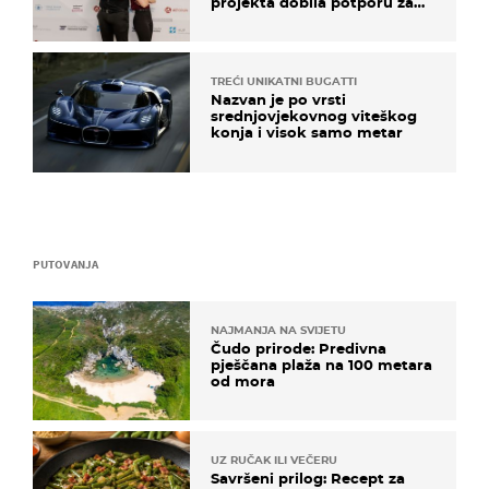
projekta dobila potporu za
razvoj
TREĆI UNIKATNI BUGATTI
Nazvan je po vrsti
srednjovjekovnog viteškog
konja i visok samo metar
PUTOVANJA
NAJMANJA NA SVIJETU
Čudo prirode: Predivna
pješčana plaža na 100 metara
od mora
UZ RUČAK ILI VEČERU
Savršeni prilog: Recept za