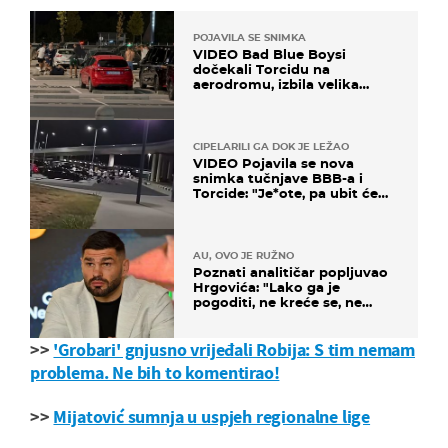
POJAVILA SE SNIMKA
VIDEO Bad Blue Boysi
dočekali Torcidu na
aerodromu, izbila velika
masovna tučnjava
CIPELARILI GA DOK JE LEŽAO
VIDEO Pojavila se nova
snimka tučnjave BBB-a i
Torcide: "Je*ote, pa ubit će
ga!"
AU, OVO JE RUŽNO
Poznati analitičar popljuvao
Hrgovića: "Lako ga je
pogoditi, ne kreće se, ne
koristi noge..."
>>
'Grobari' gnjusno vrijeđali Robija: S tim nemam
problema. Ne bih to komentirao!
>>
Mijatović sumnja u uspjeh regionalne lige