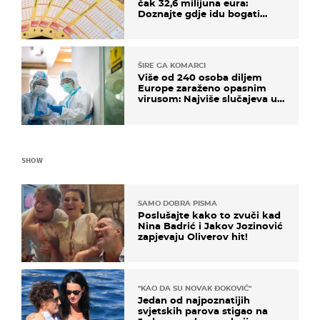
čak 32,6 milijuna eura:
Doznajte gdje idu bogati
dobitci u Hrvatskoj
ŠIRE GA KOMARCI
Više od 240 osoba diljem
Europe zaraženo opasnim
virusom: Najviše slučajeva u
našem susjedstvu
SHOW
SAMO DOBRA PISMA
Poslušajte kako to zvuči kad
Nina Badrić i Jakov Jozinović
zapjevaju Oliverov hit!
"KAO DA SU NOVAK ĐOKOVIĆ"
Jedan od najpoznatijih
svjetskih parova stigao na