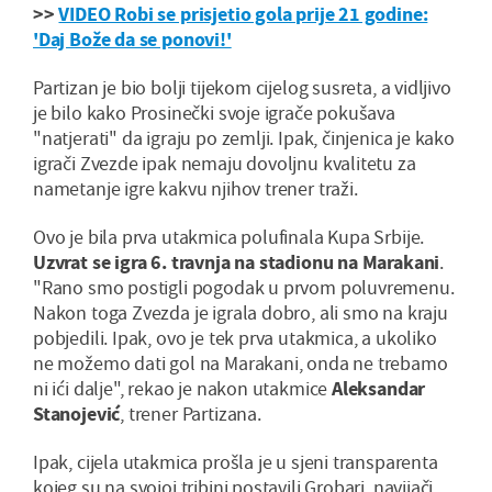
>>
VIDEO Robi se prisjetio gola prije 21 godine:
'Daj Bože da se ponovi!'
Partizan je bio bolji tijekom cijelog susreta, a vidljivo
je bilo kako Prosinečki svoje igrače pokušava
"natjerati" da igraju po zemlji. Ipak, činjenica je kako
igrači Zvezde ipak nemaju dovoljnu kvalitetu za
nametanje igre kakvu njihov trener traži.
Ovo je bila prva utakmica polufinala Kupa Srbije.
Uzvrat se igra 6. travnja na stadionu na Marakani
.
"Rano smo postigli pogodak u prvom poluvremenu.
Nakon toga Zvezda je igrala dobro, ali smo na kraju
pobjedili. Ipak, ovo je tek prva utakmica, a ukoliko
ne možemo dati gol na Marakani, onda ne trebamo
ni ići dalje", rekao je nakon utakmice
Aleksandar
Stanojević
, trener Partizana.
Ipak, cijela utakmica prošla je u sjeni transparenta
kojeg su na svojoj tribini postavili Grobari, navijači