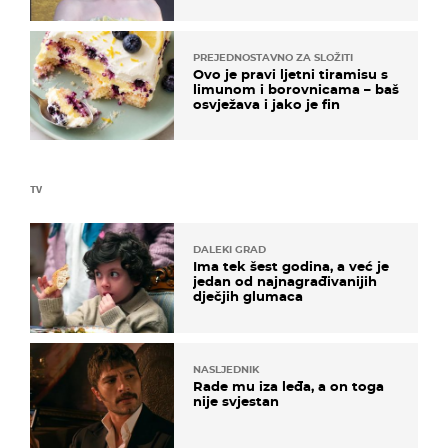
na moru
PREJEDNOSTAVNO ZA SLOŽITI
Ovo je pravi ljetni tiramisu s
limunom i borovnicama – baš
osvježava i jako je fin
TV
DALEKI GRAD
Ima tek šest godina, a već je
jedan od najnagrađivanijih
dječjih glumaca
NASLJEDNIK
Rade mu iza leđa, a on toga
nije svjestan