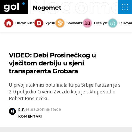
Nogome
Nogomet
Dnevnik.hr
Vijesti
Showbizz
Lifestyle
Putova
VIDEO: Debi Prosinečkog u
vječitom derbiju u sjeni
transparenta Grobara
U prvoj utakmici polufinala Kupa Srbije Partizan je s
2-0 pobjedio Crvenu Zvezdu koju je s klupe vodio
Robert Prosinečki.
E.F.
16.03.2011 @ 19:09
KOMENTARI