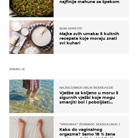
najfinije mahune sa špekom
BON APPETIT!
Majke svih umaka: 5 kultnih
recepata koje moraju znati
svi kuhari
ZDRAVLJE
NAJSIGURNIJI OBLIK REKREACIJE
Vježbe za koljeno u moru: 5
sigurnih vježbi koje mogu
smanjiti bol i poboljšati
pokretljivost
"VRHUNAC" ŽENSKOG SEKSUALNOG ISKUSTVA
Kako do vaginalnog
orgazma? Samo 18 % žena