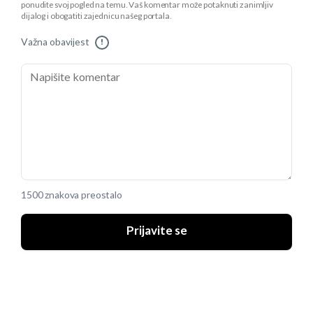
ponudite svoj pogled na temu. Vaš komentar može potaknuti zanimljiv
dijalog i obogatiti zajednicu našeg portala.
Važna obavijest
!
1500 znakova preostalo
Prijavite se