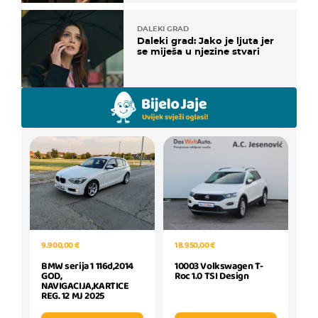
DALEKI GRAD
Daleki grad: Jako je ljuta jer
se miješa u njezine stvari
18.950,00 €
9.900,00 €
10003 Volkswagen T-
BMW serija 1 116d,2014
Roc 1.0 TSI Design
GOD,
NAVIGACIJA,KARTICE
REG. 12 MJ 2025