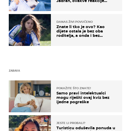
Jadran, ovakve reakcije
vjerojatno nisu očekivali
DANAS ŽIVI POVUČENO
Znate li tko je ovo? Kao
dijete ostala je bez oba
roditelja, a onda i bez
milijuna koje je trebala
naslijediti
ZABAVA
POKAŽITE ŠTO ZNATE!
Samo pravi intelektualci
mogu riješiti ovaj kviz bez
ijedne pogreške
JESTE LI PROBALI?
Turisticu oduševila ponuda u