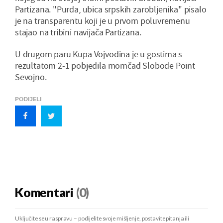
Partizana. "Purda, ubica srpskih zarobljenika" pisalo
je na transparentu koji je u prvom poluvremenu
stajao na tribini navijača Partizana.
U drugom paru Kupa Vojvodina je u gostima s
rezultatom 2-1 pobjedila momčad Slobode Point
Sevojno.
PODIJELI
Komentari
(0)
Uključite se u raspravu – podijelite svoje mišljenje, postavite pitanja ili