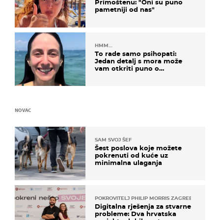
Primoštenu: "Oni su puno
pametniji od nas"
HMM…
To rade samo psihopati:
Jedan detalj s mora može
vam otkriti puno o
prijateljima
NOVAC
SAM SVOJ ŠEF
Šest poslova koje možete
pokrenuti od kuće uz
minimalna ulaganja
POKROVITELJ PHILIP MORRIS ZAGREB
Digitalna rješenja za stvarne
probleme: Dva hrvatska