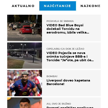
AKTUALNO
NAJČITANIJE
NAJKOMENTI
POJAVILA SE SNIMKA
VIDEO Bad Blue Boysi
dočekali Torcidu na
aerodromu, izbila velika
masovna tučnjava
CIPELARILI GA DOK JE LEŽAO
VIDEO Pojavila se nova
snimka tučnjave BBB-a i
Torcide: "Je*ote, pa ubit će
ga!"
BOMBA!
Liverpool doveo kapetana
Barcelone!
AU, OVO JE RUŽNO
Poznati analitičar popljuvao