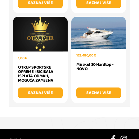
SAZNAJ VIŠE
SAZNAJ VIŠE
123.480,00 €
1,00 €
Mirakul 30 Hardtop -
OTKUP SPORTSKE
NOVO
OPREME I BICIKALA
ISPLATA ODMAH,
MOGUĆA ZAMJENA
SAZNAJ VIŠE
SAZNAJ VIŠE