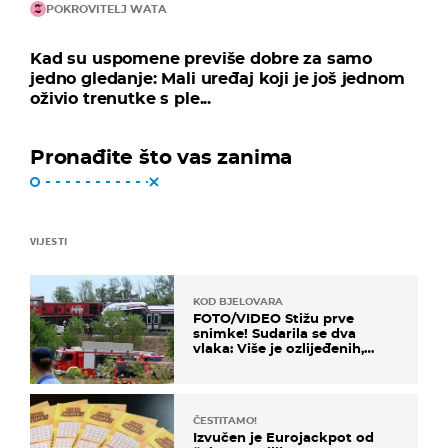
POKROVITELJ WATA
Kad su uspomene previše dobre za samo
jedno gledanje: Mali uređaj koji je još jednom
oživio trenutke s ple...
Pronađite što vas zanima
VIJESTI
KOD BJELOVARA
FOTO/VIDEO Stižu prve
snimke! Sudarila se dva
vlaka: Više je ozlijeđenih,
hitne službe na terenu
ČESTITAMO!
Izvučen je Eurojackpot od