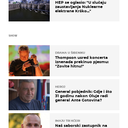
HEP se oglasio: "U slučaju
zaustavljanja Nuklearne
elektrane Krško..."
SHOW
DRAMA U ŠIBENIKU
Thompson usred koncerta
iznenada prekinuo pjesmu:
"Zovite hitnu!"
HEROJ
General pobjednik: Gdje i što
31 godinu nakon Oluje radi
general Ante Gotovina?
IMAJU TRI KĆERI
Naš saborski zastupnik na