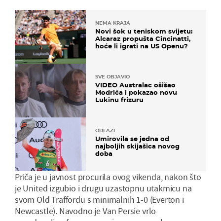
NEMA KRAJA
Novi šok u teniskom svijetu:
Alcaraz propušta Cincinatti,
hoće li igrati na US Openu?
SVE OBJAVIO
VIDEO Australac ošišao
Modrića i pokazao novu
Lukinu frizuru
ODLAZI
Umirovila se jedna od
najboljih skijašica novog
doba
Priča je u javnost procurila ovog vikenda, nakon što
je United izgubio i drugu uzastopnu utakmicu na
svom Old Traffordu s minimalnih 1-0 (Everton i
Newcastle). Navodno je Van Persie vrlo