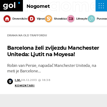
Nogome
Nogomet
Dnevnik.hr
Vijesti
Showbizz
Lifestyle
Putova
DRAMA NA OLD TRAFFORDU
Barcelona želi zvijezdu Manchester
Uniteda: Ljutit na Moyesa!
Robin van Persie, napadač Manchester Uniteda, na
meti je Barcelone...
I.M.
08.12.2013 @ 18:38
KOMENTARI