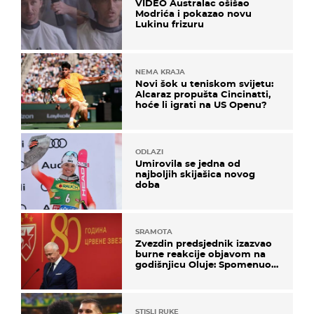
VIDEO Australac ošišao
Modrića i pokazao novu
Lukinu frizuru
NEMA KRAJA
Novi šok u teniskom svijetu:
Alcaraz propušta Cincinatti,
hoće li igrati na US Openu?
ODLAZI
Umirovila se jedna od
najboljih skijašica novog
doba
SRAMOTA
Zvezdin predsjednik izazvao
burne reakcije objavom na
godišnjicu Oluje: Spomenuo
Knin i srpsku zastavu
STISLI RUKE