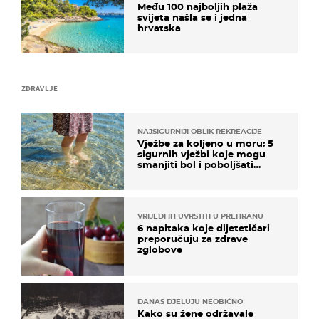
Među 100 najboljih plaža
svijeta našla se i jedna
hrvatska
ZDRAVLJE
NAJSIGURNIJI OBLIK REKREACIJE
Vježbe za koljeno u moru: 5
sigurnih vježbi koje mogu
smanjiti bol i poboljšati
pokretljivost
VRIJEDI IH UVRSTITI U PREHRANU
6 napitaka koje dijetetičari
preporučuju za zdrave
zglobove
DANAS DJELUJU NEOBIČNO
Kako su žene održavale