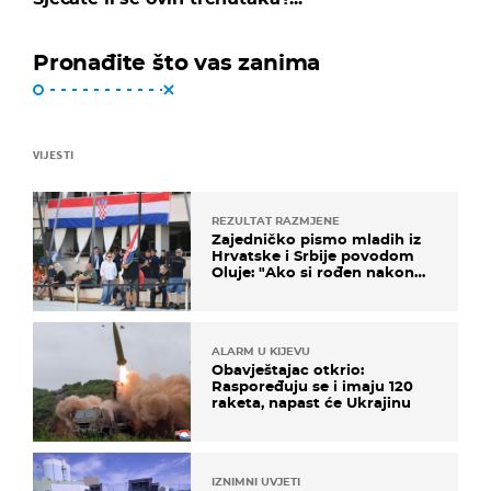
Pronađite što vas zanima
VIJESTI
REZULTAT RAZMJENE
Zajedničko pismo mladih iz
Hrvatske i Srbije povodom
Oluje: "Ako si rođen nakon
'95..."
ALARM U KIJEVU
Obavještajac otkrio:
Raspoređuju se i imaju 120
raketa, napast će Ukrajinu
IZNIMNI UVJETI