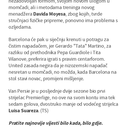
nezadovoljan formom, svojom novom ulogom u
momčadi, ali i metodama treninga novog
menadžera
Davida Moyesa
, zbog kojih, tvrde
stručnjaci fizičke pripreme, ponovno ima problema s
ozljedama.
Barcelona će pak u siječnju krenuti u potragu za
čistim napadačem, jer Gerardo "Tata" Martino, za
razliku od prethodnika Pepa Guardiole i Tita
Vilanove, preferira igrati s pravim centarforom.
United zasada negira da je nizozemski napadač
nesretan u momčadi, no možda, kada Barcelona na
stol stavi novac, promijeni mišljenje.
Van Persie je u posljednje dvije sezone bio prvi
strijelac Premierlige, no ove na svom kontu ima tek
sedam golova, dvostruko manje od vodećeg strijelca
Luisa Suareza
. (TS)
Pratite najnovije vijesti bilo kada, bilo gdje.