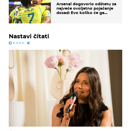
Arsenal dogovorio odštetu za
najveće ovoljetno pojačanje
dosad: Evo koliko će ga
platiti
Nastavi čitati