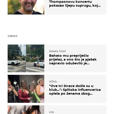
Thompsonovu koncertu
pokazao lijepu suprugu, koja
godinama izbjegava javnost
ZABAVA
SVAKA ČAST
Bahato mu prepriječio
prijelaz, a ono što je pješak
napravio oduševilo je
društvene mreže
UŽAS…
"Ove tri štrace došle su u
klub…": Splitska influencerica
oplela po ženama zbog
užasnog ponašanja
LOL