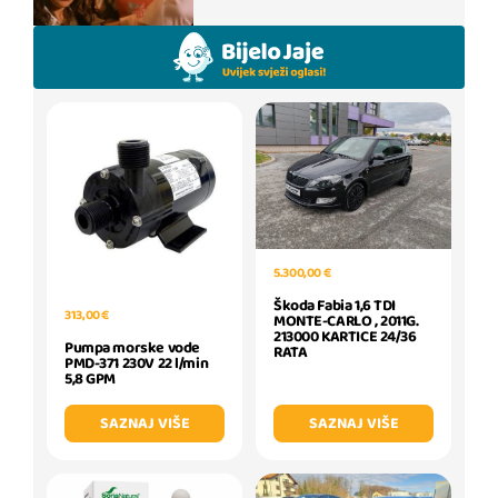
5.300,00 €
Škoda Fabia 1,6 TDI
313,00 €
MONTE-CARLO , 2011G.
213000 KARTICE 24/36
Pumpa morske vode
RATA
PMD-371 230V 22 l/min
5,8 GPM
SAZNAJ VIŠE
SAZNAJ VIŠE