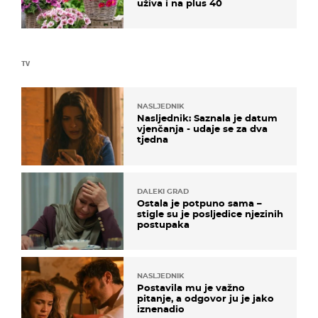
uživa i na plus 40
TV
NASLJEDNIK
Nasljednik: Saznala je datum
vjenčanja - udaje se za dva
tjedna
DALEKI GRAD
Ostala je potpuno sama –
stigle su je posljedice njezinih
postupaka
NASLJEDNIK
Postavila mu je važno
pitanje, a odgovor ju je jako
iznenadio