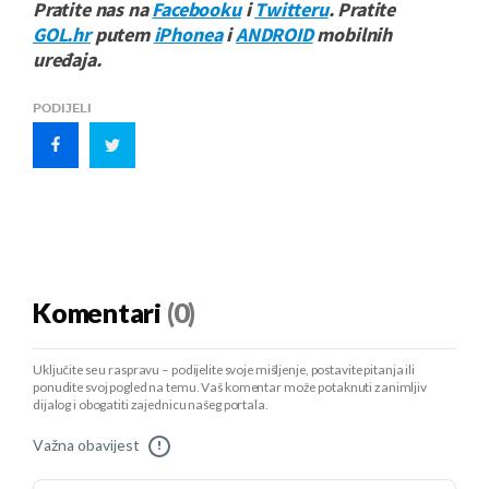
Pratite nas na
Facebooku
i
Twitteru
. Pratite
GOL.hr
putem
iPhonea
i
ANDROID
mobilnih
uređaja.
PODIJELI
Komentari
(0)
Uključite se u raspravu – podijelite svoje mišljenje, postavite pitanja ili
ponudite svoj pogled na temu. Vaš komentar može potaknuti zanimljiv
dijalog i obogatiti zajednicu našeg portala.
Važna obavijest
!