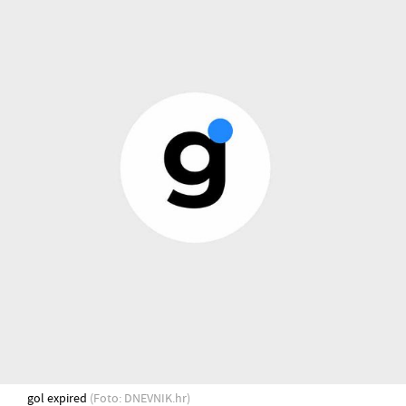
gol expired
(Foto: DNEVNIK.hr)