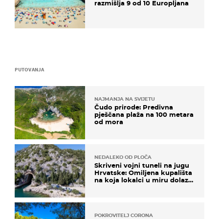
razmišlja 9 od 10 Europljana
PUTOVANJA
NAJMANJA NA SVIJETU
Čudo prirode: Predivna
pješčana plaža na 100 metara
od mora
NEDALEKO OD PLOČA
Skriveni vojni tuneli na jugu
Hrvatske: Omiljena kupališta
na koja lokalci u miru dolaze
roniti i skakati u more
POKROVITELJ CORONA