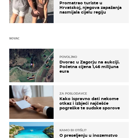
Promatrao turiste u
Hrvatskoj, njegova zapažanja
nasmijala cijelu regiju
NOVAC
POVOLJNO
Dvorac u Zagorju na aukciji.
Početna cijena 1,46 milijuna
eura
ZA POSLODAVCE
Kako ispravno dati nekome
otkaz i izbjeći najčešće
pogreške te sudske sporove
KAMO BI OTIŠLI?
O preseljenju u inozemstvo