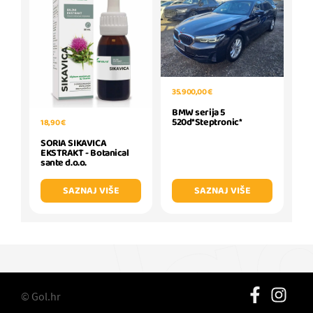
35.900,00 €
BMW serija 5
520d*Steptronic*
18,90 €
SORIA SIKAVICA
EKSTRAKT - Botanical
sante d.o.o.
SAZNAJ VIŠE
SAZNAJ VIŠE
© Gol.hr