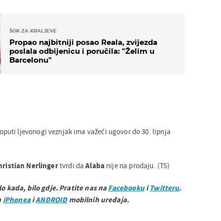
ŠOK ZA KRALJEVE
Propao najbitniji posao Reala, zvijezda
poslala odbijenicu i poručila: "Želim u
Barcelonu"
uti ljevonogi veznjak ima važeći ugovor do 30. lipnja
hristian Nerlinger
tvrdi da
Alaba
nije na prodaju. (TS)
ilo kada, bilo gdje. Pratite nas na
Facebooku
i
Twitteru
.
m
iPhonea
i
ANDROID
mobilnih uređaja.