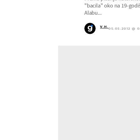
"bacila" oko na 19-god
Alabu...
V.H.
05.05.2012 @ 0