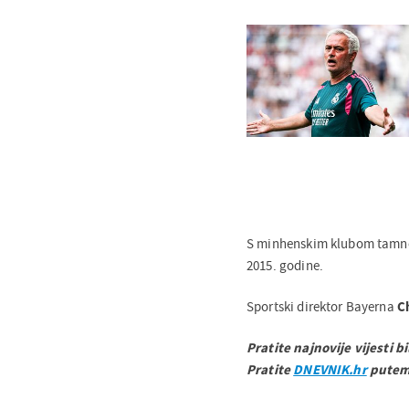
S minhenskim klubom tamnop
2015. godine.
Sportski direktor Bayerna
C
Pratite najnovije vijesti b
Pratite
DNEVNIK.hr
pute