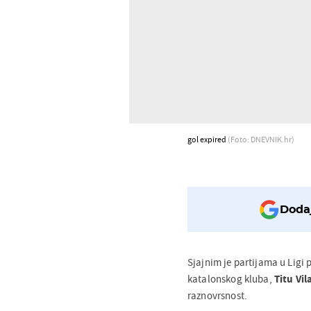
gol expired
(Foto: DNEVNIK.hr)
Dodaj
Sjajnim je partijama u Ligi
katalonskog kluba,
Titu Vil
raznovrsnost.