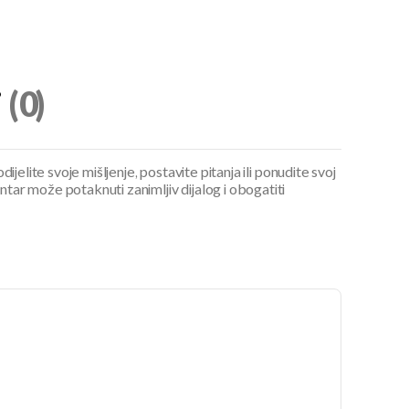
i
(0)
ijelite svoje mišljenje, postavite pitanja ili ponudite svoj
ar može potaknuti zanimljiv dijalog i obogatiti