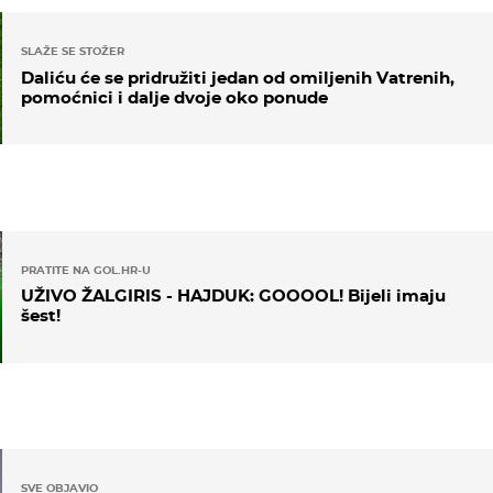
SLAŽE SE STOŽER
Daliću će se pridružiti jedan od omiljenih Vatrenih,
pomoćnici i dalje dvoje oko ponude
PRATITE NA GOL.HR-U
UŽIVO ŽALGIRIS - HAJDUK: GOOOOL! Bijeli imaju
šest!
SVE OBJAVIO