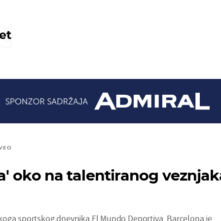
t
et
VEO
la' oko na talentiranog veznjak
koga sportskog dnevnika El Mundo Deportiva, Barcelona je