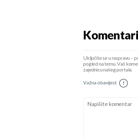
Komentar
Uključite se u raspravu – pod
pogled na temu. Vaš koment
zajednicu našeg portala.
Važna obavijest
!