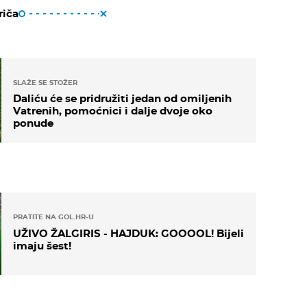
riča
SLAŽE SE STOŽER
Daliću će se pridružiti jedan od omiljenih
Vatrenih, pomoćnici i dalje dvoje oko
ponude
PRATITE NA GOL.HR-U
UŽIVO ŽALGIRIS - HAJDUK: GOOOOL! Bijeli
imaju šest!