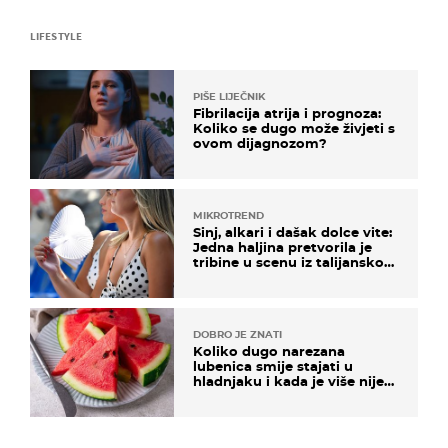
LIFESTYLE
PIŠE LIJEČNIK
Fibrilacija atrija i prognoza:
Koliko se dugo može živjeti s
ovom dijagnozom?
MIKROTREND
Sinj, alkari i dašak dolce vite:
Jedna haljina pretvorila je
tribine u scenu iz talijanskog
filma
DOBRO JE ZNATI
Koliko dugo narezana
lubenica smije stajati u
hladnjaku i kada je više nije
sigurno jesti?