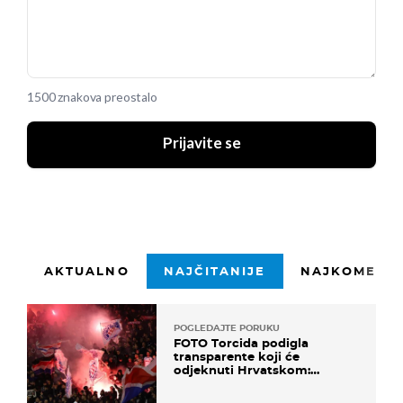
1500 znakova preostalo
Prijavite se
AKTUALNO
NAJČITANIJE
NAJKOMENTI
POGLEDAJTE PORUKU
FOTO Torcida podigla
transparente koji će
odjeknuti Hrvatskom:
Prozvali "moralne vertikale"