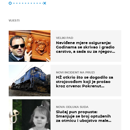
VIJESTI
VELIKI PAD
Neviđene mjere osiguranja:
Godinama se skrivao i gradio
carstvo, a sada su za njegovo
izručenje naručili posebno
vozilo
NOVI INCIDENT NA PRUZI
HŽ otkrio što se dogodilo sa
strojovođom koji je prošao
kroz crveno: Pokrenut
inspekcijski nadzor
NOVA ODLUKA SUDA
Slučaj pun propusta:
Smanjuje se broj optuženih
za otmicu i ubojstvo male
Danke