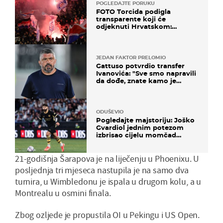
POGLEDAJTE PORUKU
FOTO Torcida podigla
transparente koji će
odjeknuti Hrvatskom:
Prozvali "moralne vertikale"
JEDAN FAKTOR PRELOMIO
Gattuso potvrdio transfer
Ivanovića: "Sve smo napravili
da dođe, znate kamo je
otišao..."
ODUŠEVIO
Pogledajte majstoriju: Joško
Gvardiol jednim potezom
izbrisao cijelu momčad
Atletica
21-godišnja Šarapova je na liječenju u Phoenixu. U
posljednja tri mjeseca nastupila je na samo dva
turnira, u Wimbledonu je ispala u drugom kolu, a u
Montrealu u osmini finala.
Zbog ozljede je propustila OI u Pekingu i US Open.