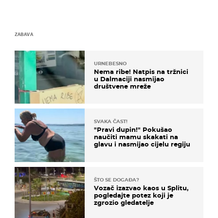
ZABAVA
URNEBESNO
Nema ribe! Natpis na tržnici
u Dalmaciji nasmijao
društvene mreže
SVAKA ČAST!
"Pravi dupin!" Pokušao
naučiti mamu skakati na
glavu i nasmijao cijelu regiju
ŠTO SE DOGAĐA?
Vozač izazvao kaos u Splitu,
pogledajte potez koji je
zgrozio gledatelje