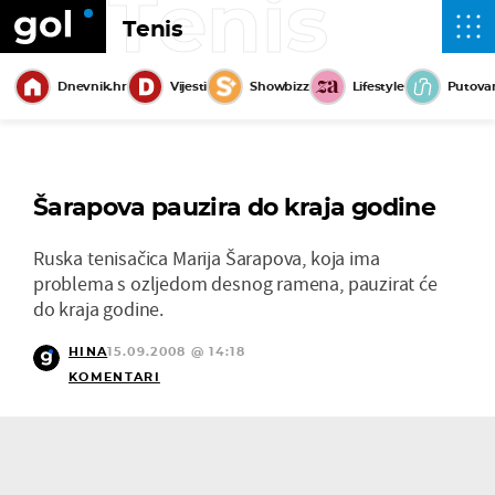
Tenis
Tenis
Dnevnik.hr
Vijesti
Showbizz
Lifestyle
Putova
Šarapova pauzira do kraja godine
Ruska tenisačica Marija Šarapova, koja ima
problema s ozljedom desnog ramena, pauzirat će
do kraja godine.
HINA
15.09.2008 @ 14:18
KOMENTARI