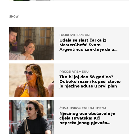
SHOW
BAJKOVITI PRIZORI
Udala se slastičarka iz
MasterChefa! Svom
Argentincu izrekla je da u
rodnoj Hercegovini
PRKOSI VREMENU
Tko bi joj dao 58 godina?
Duboko rezani kupaći stavio
je njezine adute u prvi plan
ČUVA USPOMENU NA NJEGA
Njezinog oca obožavala je
cijela Hrvatska! Kći
neprežaljenog pjevača
projurila špicom na dva
kotača