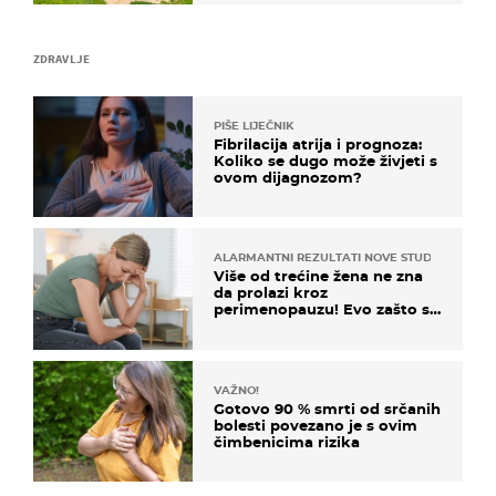
ZDRAVLJE
PIŠE LIJEČNIK
Fibrilacija atrija i prognoza:
Koliko se dugo može živjeti s
ovom dijagnozom?
ALARMANTNI REZULTATI NOVE STUDIJE
Više od trećine žena ne zna
da prolazi kroz
perimenopauzu! Evo zašto su
simptomi toliko zbunjujući
VAŽNO!
Gotovo 90 % smrti od srčanih
bolesti povezano je s ovim
čimbenicima rizika