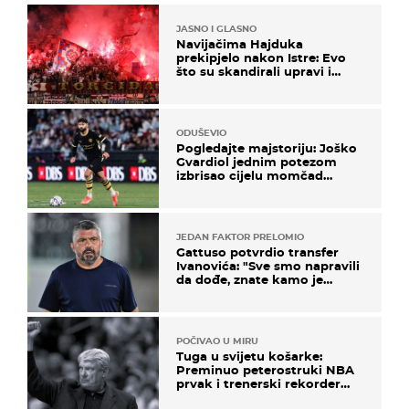
JASNO I GLASNO
Navijačima Hajduka
prekipjelo nakon Istre: Evo
što su skandirali upravi i
predsjedniku Biliću
ODUŠEVIO
Pogledajte majstoriju: Joško
Gvardiol jednim potezom
izbrisao cijelu momčad
Atletica
JEDAN FAKTOR PRELOMIO
Gattuso potvrdio transfer
Ivanovića: "Sve smo napravili
da dođe, znate kamo je
otišao..."
POČIVAO U MIRU
Tuga u svijetu košarke:
Preminuo peterostruki NBA
prvak i trenerski rekorder
lige