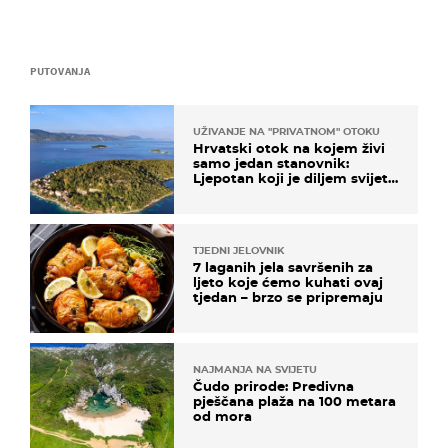
PUTOVANJA
UŽIVANJE NA "PRIVATNOM" OTOKU
Hrvatski otok na kojem živi
samo jedan stanovnik:
Ljepotan koji je diljem svijeta
poznat po svojem "bijelom
zlatu"
TJEDNI JELOVNIK
7 laganih jela savršenih za
ljeto koje ćemo kuhati ovaj
tjedan – brzo se pripremaju
NAJMANJA NA SVIJETU
Čudo prirode: Predivna
pješčana plaža na 100 metara
od mora