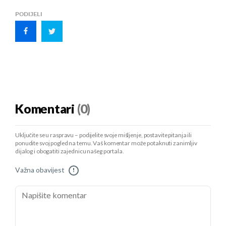
PODIJELI
Komentari
(0)
Uključite se u raspravu – podijelite svoje mišljenje, postavite pitanja ili
ponudite svoj pogled na temu. Vaš komentar može potaknuti zanimljiv
dijalog i obogatiti zajednicu našeg portala.
Važna obavijest
!