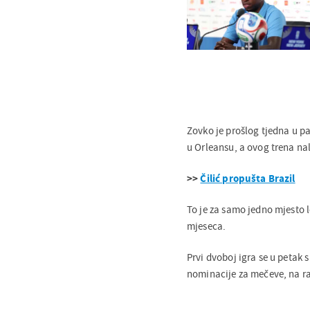
Zovko je prošlog tjedna u p
u Orleansu, a ovog trena nal
>>
Čilić propušta Brazil
To je za samo jedno mjesto 
mjeseca.
Prvi dvoboj igra se u petak 
nominacije za mečeve, na ras