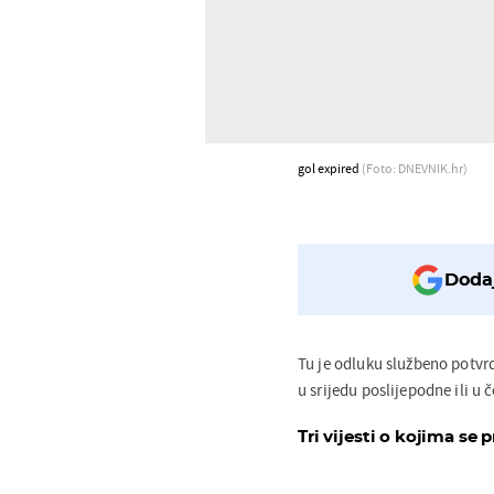
gol expired
(Foto: DNEVNIK.hr)
Dodaj
Tu je odluku službeno potvrd
u srijedu poslijepodne ili u 
Tri vijesti o kojima se p