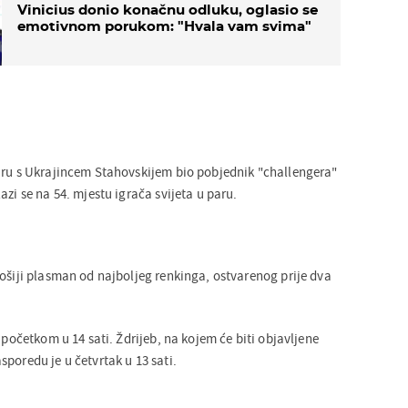
Vinicius donio konačnu odluku, oglasio se
emotivnom porukom: "Hvala vam svima"
aru s Ukrajincem Stahovskijem bio pobjednik "challengera"
azi se na 54. mjestu igrača svijeta u paru.
lošiji plasman od najboljeg renkinga, ostvarenog prije dva
s početkom u 14 sati. Ždrijeb, na kojem će biti objavljene
poredu je u četvrtak u 13 sati.