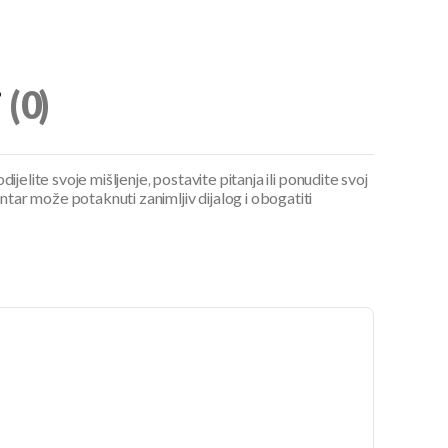
i
(0)
ijelite svoje mišljenje, postavite pitanja ili ponudite svoj
ar može potaknuti zanimljiv dijalog i obogatiti