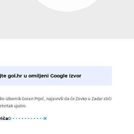
te gol.hr u omiljeni Google izvor
io izbornik Goran Prpić, najavivši da će Zovko u Zadar stići
četvrtak ujutro.
riča