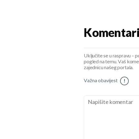
Komentar
Uključite se u raspravu – pod
pogled na temu. Vaš koment
zajednicu našeg portala.
Važna obavijest
!