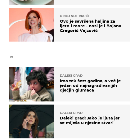
U NOJ NIJE VRUĆE
Ovo je savršena haljina za
ljeto i more - nosi je i Bojana
Gregorić Vejzović
TV
DALEKI GRAD
Ima tek šest godina, a već je
jedan od najnagrađivanijih
dječjih glumaca
DALEKI GRAD
Daleki grad: Jako je ljuta jer
se miješa u njezine stvari