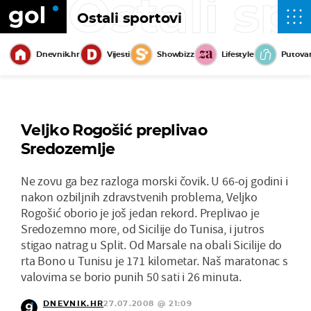
Ostali sp
Ostali sportovi
Dnevnik.hr
Vijesti
Showbizz
Lifestyle
Putova
Veljko Rogošić preplivao
Sredozemlje
Ne zovu ga bez razloga morski čovik. U 66-oj godini i
nakon ozbiljnih zdravstvenih problema, Veljko
Rogošić oborio je još jedan rekord. Preplivao je
Sredozemno more, od Sicilije do Tunisa, i jutros
stigao natrag u Split. Od Marsale na obali Sicilije do
rta Bono u Tunisu je 171 kilometar. Naš maratonac s
valovima se borio punih 50 sati i 26 minuta.
DNEVNIK.HR
27.07.2008 @ 21:09