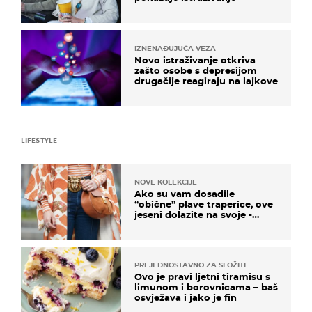
IZNENAĐUJUĆA VEZA
Novo istraživanje otkriva
zašto osobe s depresijom
drugačije reagiraju na lajkove
LIFESTYLE
NOVE KOLEKCIJE
Ako su vam dosadile
“obične” plave traperice, ove
jeseni dolazite na svoje -
izdvajamo 15 hit modela
PREJEDNOSTAVNO ZA SLOŽITI
Ovo je pravi ljetni tiramisu s
limunom i borovnicama – baš
osvježava i jako je fin