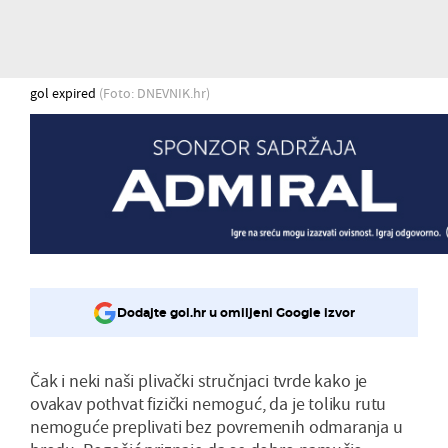
gol expired
(Foto: DNEVNIK.hr)
Dodajte gol.hr u omiljeni Google izvor
Čak i neki naši plivački stručnjaci tvrde kako je
ovakav pothvat fizički nemoguć, da je toliku rutu
nemoguće preplivati bez povremenih odmaranja u