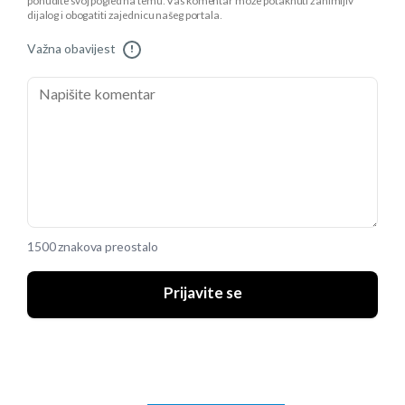
ponudite svoj pogled na temu. Vaš komentar može potaknuti zanimljiv
dijalog i obogatiti zajednicu našeg portala.
Važna obavijest
!
1500 znakova preostalo
Prijavite se