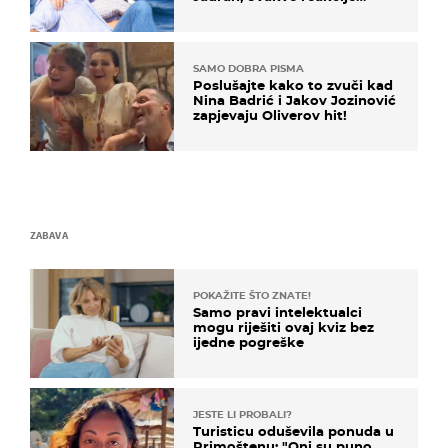
vjerojatno nisu očekivali
SAMO DOBRA PISMA
Poslušajte kako to zvuči kad
Nina Badrić i Jakov Jozinović
zapjevaju Oliverov hit!
ZABAVA
POKAŽITE ŠTO ZNATE!
Samo pravi intelektualci
mogu riješiti ovaj kviz bez
ijedne pogreške
JESTE LI PROBALI?
Turisticu oduševila ponuda u
Primoštenu: "Oni su puno