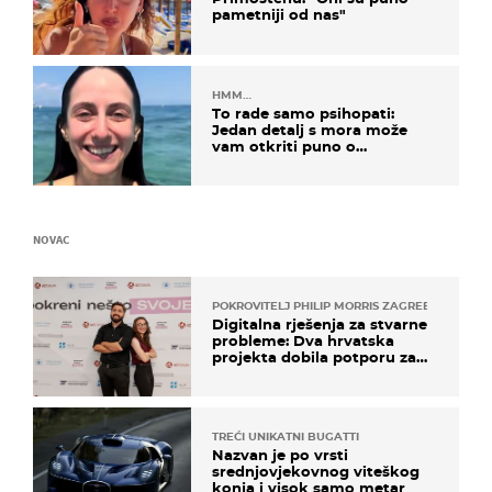
pametniji od nas"
HMM…
To rade samo psihopati:
Jedan detalj s mora može
vam otkriti puno o
prijateljima
NOVAC
POKROVITELJ PHILIP MORRIS ZAGREB
Digitalna rješenja za stvarne
probleme: Dva hrvatska
projekta dobila potporu za
razvoj
TREĆI UNIKATNI BUGATTI
Nazvan je po vrsti
srednjovjekovnog viteškog
konja i visok samo metar