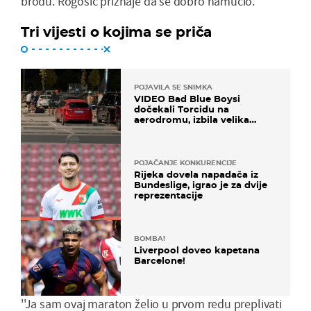
brodu. Rogošić priznaje da se dobro namučio.
Tri vijesti o kojima se priča
POJAVILA SE SNIMKA
VIDEO Bad Blue Boysi
dočekali Torcidu na
aerodromu, izbila velika
masovna tučnjava
POJAČANJE KONKURENCIJE
Rijeka dovela napadača iz
Bundeslige, igrao je za dvije
reprezentacije
BOMBA!
Liverpool doveo kapetana
Barcelone!
''Ja sam ovaj maraton želio u prvom redu preplivati