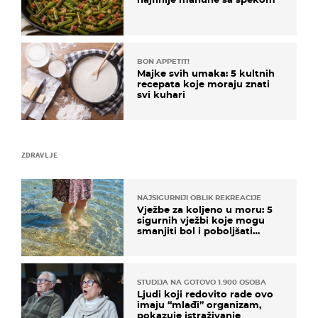
BON APPETIT!
Majke svih umaka: 5 kultnih
recepata koje moraju znati
svi kuhari
ZDRAVLJE
NAJSIGURNIJI OBLIK REKREACIJE
Vježbe za koljeno u moru: 5
sigurnih vježbi koje mogu
smanjiti bol i poboljšati
pokretljivost
STUDIJA NA GOTOVO 1.900 OSOBA
Ljudi koji redovito rade ovo
imaju “mlađi” organizam,
pokazuje istraživanje