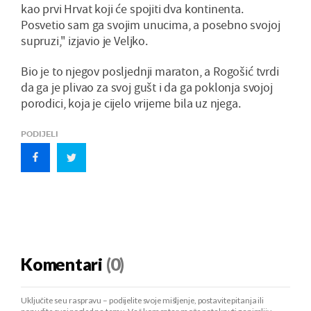
kao prvi Hrvat koji će spojiti dva kontinenta.
Posvetio sam ga svojim unucima, a posebno svojoj
supruzi,'' izjavio je Veljko.
Bio je to njegov posljednji maraton, a Rogošić tvrdi
da ga je plivao za svoj gušt i da ga poklonja svojoj
porodici, koja je cijelo vrijeme bila uz njega.
PODIJELI
Komentari
(0)
Uključite se u raspravu – podijelite svoje mišljenje, postavite pitanja ili