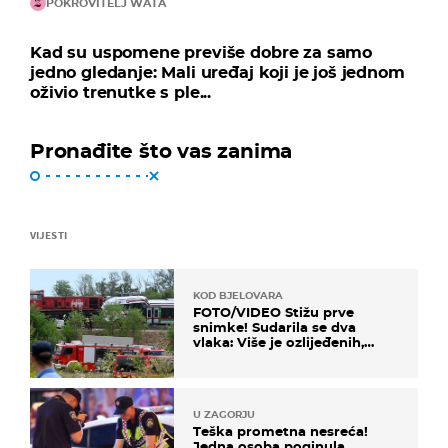
POKROVITELJ WATA
Kad su uspomene previše dobre za samo
jedno gledanje: Mali uređaj koji je još jednom
oživio trenutke s ple...
Pronađite što vas zanima
VIJESTI
KOD BJELOVARA
FOTO/VIDEO Stižu prve
snimke! Sudarila se dva
vlaka: Više je ozlijeđenih,
hitne službe na terenu
U ZAGORJU
Teška prometna nesreća!
Jedna osoba poginula