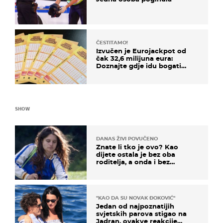
ČESTITAMO!
Izvučen je Eurojackpot od
čak 32,6 milijuna eura:
Doznajte gdje idu bogati
dobitci u Hrvatskoj
SHOW
DANAS ŽIVI POVUČENO
Znate li tko je ovo? Kao
dijete ostala je bez oba
roditelja, a onda i bez
milijuna koje je trebala
naslijediti
"KAO DA SU NOVAK ĐOKOVIĆ"
Jedan od najpoznatijih
svjetskih parova stigao na
Jadran, ovakve reakcije