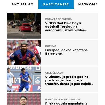
AKTUALNO
NAJČITANIJE
NAJKOMENTI
POJAVILA SE SNIMKA
VIDEO Bad Blue Boysi
dočekali Torcidu na
aerodromu, izbila velika
masovna tučnjava
BOMBA!
Liverpool doveo kapetana
Barcelone!
GDJE ĆE SAD?
U Dinamu je prošle godine
predstavljen kao mega
transfer, danas je pao najniže
u karijeri
POJAČANJE KONKURENCIJE
Rijeka dovela napadača iz