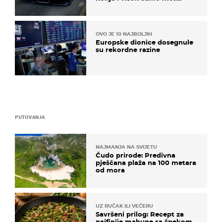
OVO JE 10 NAJBOLJIH
Europske dionice dosegnule
su rekordne razine
PUTOVANJA
NAJMANJA NA SVIJETU
Čudo prirode: Predivna
pješčana plaža na 100 metara
od mora
UZ RUČAK ILI VEČERU
Savršeni prilog: Recept za
najfinije mahune sa špekom