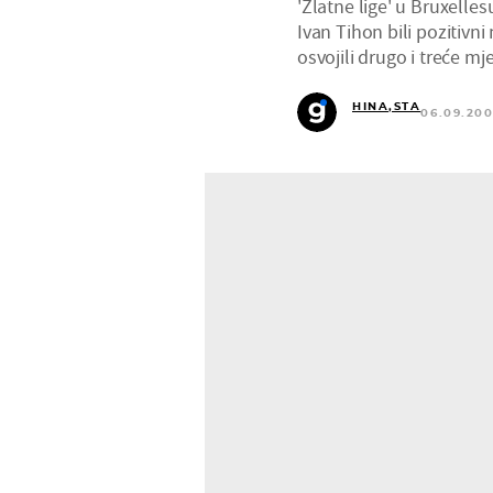
'Zlatne lige' u Bruxelles
Ivan Tihon bili pozitivn
osvojili drugo i treće mj
HINA,STA
06.09.200