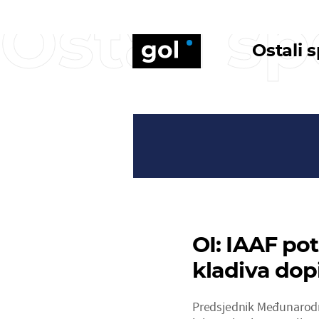
Ostali sp
Ostali 
OI: IAAF pot
kladiva dop
Predsjednik Međunarodn