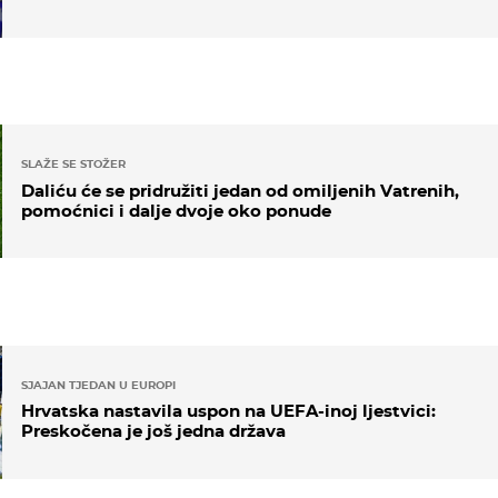
SLAŽE SE STOŽER
Daliću će se pridružiti jedan od omiljenih Vatrenih,
pomoćnici i dalje dvoje oko ponude
SJAJAN TJEDAN U EUROPI
Hrvatska nastavila uspon na UEFA-inoj ljestvici:
Preskočena je još jedna država