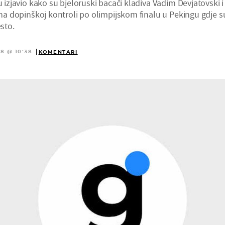
u izjavio kako su bjeloruski bacači kladiva Vadim Devjatovski i
i na dopinškoj kontroli po olimpijskom finalu u Pekingu gdje s
esto.
8 @ 10:38
KOMENTARI