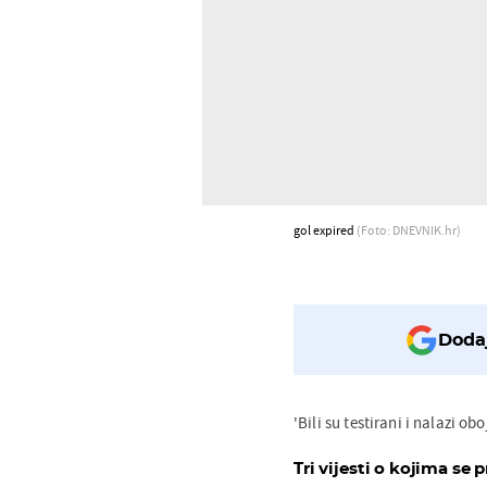
gol expired
(Foto: DNEVNIK.hr)
Dodaj
'Bili su testirani i nalazi ob
Tri vijesti o kojima se p