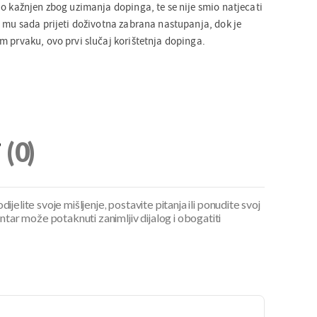
io kažnjen zbog uzimanja dopinga, te se nije smio natjecati
a mu sada prijeti doživotna zabrana nastupanja, dok je
m prvaku, ovo prvi slučaj korištetnja dopinga.
i
(0)
ijelite svoje mišljenje, postavite pitanja ili ponudite svoj
ar može potaknuti zanimljiv dijalog i obogatiti