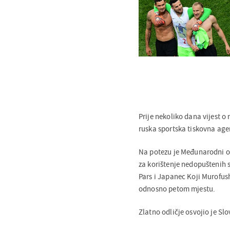
Prije nekoliko dana vijest 
ruska sportska tiskovna agenc
Na potezu je Međunarodni oli
za korištenje nedopuštenih 
Pars i Japanec Koji Murofush
odnosno petom mjestu.
Zlatno odličje osvojio je S