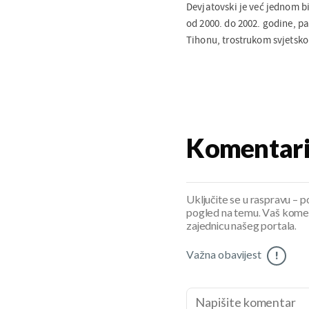
Devjatovski je već jednom b
od 2000. do 2002. godine, p
Tihonu, trostrukom svjetsko
Komentar
Uključite se u raspravu – pod
pogled na temu. Vaš koment
zajednicu našeg portala.
Važna obavijest
!