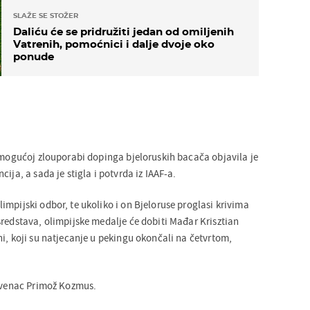
SLAŽE SE STOŽER
Daliću će se pridružiti jedan od omiljenih
Vatrenih, pomoćnici i dalje dvoje oko
ponude
o mogućoj zlouporabi dopinga bjeloruskih bacača objavila je
ija, a sada je stigla i potvrda iz IAAF-a.
mpijski odbor, te ukoliko i on Bjeloruse proglasi krivima
sredstava, olimpijske medalje će dobiti Mađar Krisztian
i, koji su natjecanje u pekingu okončali na četvrtom,
lovenac Primož Kozmus.