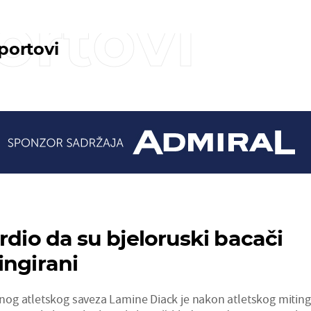
ortovi
sportovi
rdio da su bjeloruski bacači
ingirani
og atletskog saveza Lamine Diack je nakon atletskog mitin