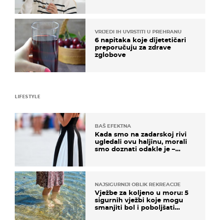
rizik od ovoga
VRIJEDI IH UVRSTITI U PREHRANU
6 napitaka koje dijetetičari
preporučuju za zdrave
zglobove
LIFESTYLE
BAŠ EFEKTNA
Kada smo na zadarskoj rivi
ugledali ovu haljinu, morali
smo doznati odakle je –
košta samo 18 eura
NAJSIGURNIJI OBLIK REKREACIJE
Vježbe za koljeno u moru: 5
sigurnih vježbi koje mogu
smanjiti bol i poboljšati
pokretljivost