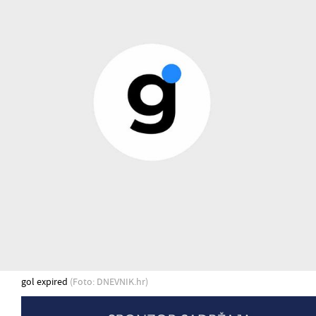
gol expired
(Foto: DNEVNIK.hr)