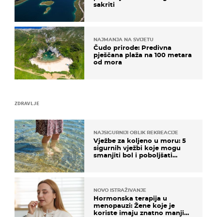
sakriti
NAJMANJA NA SVIJETU
Čudo prirode: Predivna
pješčana plaža na 100 metara
od mora
ZDRAVLJE
NAJSIGURNIJI OBLIK REKREACIJE
Vježbe za koljeno u moru: 5
sigurnih vježbi koje mogu
smanjiti bol i poboljšati
pokretljivost
NOVO ISTRAŽIVANJE
Hormonska terapija u
menopauzi: Žene koje je
koriste imaju znatno manji