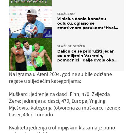
SLUŽBENO
Vinicius donio konačnu
odluku, oglasio se
emotivnom porukom: "Hvala
vam svima"
SLAŽE SE STOŽER
Daliću će se pridružiti jedan
od omiljenih Vatrenih,
pomoćnici i dalje dvoje oko
ponude
Na Igrama u Ateni 2004. godine su bile održane
regate u slijedećim kategorijama:
Muškarci: jedrenje na dasci, Finn, 470, Zvijezda
Žene: jedrenje na dasci, 470, Europa, Yngling
Mješovita kategorija (otvorena za muškarce i žene):
Laser, 49er, Tornado
Kvaliteta jedrenja u olimpijskim klasama je puno