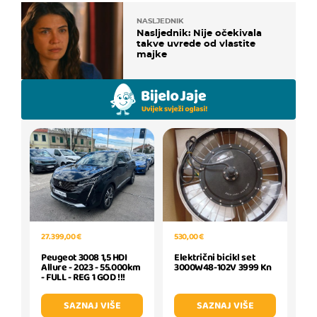
NASLJEDNIK
Nasljednik: Nije očekivala
takve uvrede od vlastite
majke
27.399,00 €
530,00 €
Peugeot 3008 1,5 HDI
Električni bicikl set
Allure - 2023 - 55.000km
3000W48-102V 3999 Kn
- FULL - REG 1 GOD !!!
SAZNAJ VIŠE
SAZNAJ VIŠE