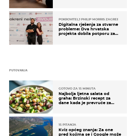
POKROVITELJ PHILIP MORRIS ZAGREB
Digitalna rješenja za stvarne
probleme: Dva hrvatska
projekta dobila potporu za
razvoj
PUTOVANJA
GOTOVO ZA 15 MINUTA
Najbolja ljetna salata od
graha: Brzinski recept za
dane kada je prevruće za
kuhanje
15 PITANJA
Kviz općeg znanja: Za one
pred kojima se i Google može