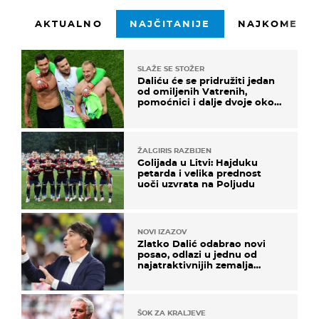
AKTUALNO
NAJČITANIJE
NAJKOMENTI
SLAŽE SE STOŽER
Daliću će se pridružiti jedan
od omiljenih Vatrenih,
pomoćnici i dalje dvoje oko
ponude
ŽALGIRIS RAZBIJEN
Golijada u Litvi: Hajduku
petarda i velika prednost
uoči uzvrata na Poljudu
NOVI IZAZOV
Zlatko Dalić odabrao novi
posao, odlazi u jednu od
najatraktivnijih zemalja
svijeta
ŠOK ZA KRALJEVE