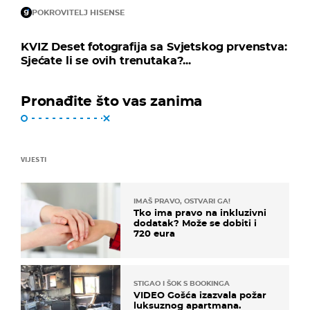
POKROVITELJ HISENSE
KVIZ Deset fotografija sa Svjetskog prvenstva:
Sjećate li se ovih trenutaka?...
Pronađite što vas zanima
VIJESTI
IMAŠ PRAVO, OSTVARI GA!
Tko ima pravo na inkluzivni
dodatak? Može se dobiti i
720 eura
STIGAO I ŠOK S BOOKINGA
VIDEO Gošća izazvala požar
luksuznog apartmana.