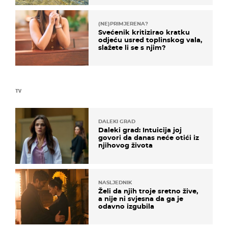
(NE)PRIMJERENA?
Svećenik kritizirao kratku
odjeću usred toplinskog vala,
slažete li se s njim?
TV
DALEKI GRAD
Daleki grad: Intuicija joj
govori da danas neće otići iz
njihovog života
NASLJEDNIK
Želi da njih troje sretno žive,
a nije ni svjesna da ga je
odavno izgubila