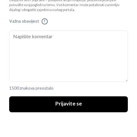
Uključite se u raspravu – podijelite svoje mišljenje, postavite pitanja ili
ponudite svoj pogled na temu. Vaš komentar može potaknuti zanimljiv
dijalog i obogatiti zajednicu našeg portala.
Važna obavijest
!
1500 znakova preostalo
Prijavite se