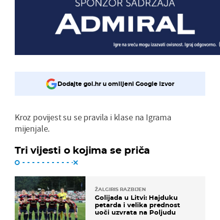
Dodajte gol.hr u omiljeni Google izvor
Kroz povijest su se pravila i klase na Igrama
mijenjale.
Tri vijesti o kojima se priča
ŽALGIRIS RAZBIJEN
Golijada u Litvi: Hajduku
petarda i velika prednost
uoči uzvrata na Poljudu