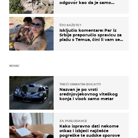
odgovor kao da je samo
čekao…
ŠTO KAŽETE?
Isključio komentare: Par iz
Srbije preporučio spravicu za
plažu s Temua, čini li vam se
ovo sigurnim?
NOVAC
TREĆI UNIKATNI BUGATTI
Nazvan je po vrsti
srednjovjekovnog viteškog
konja i visok samo metar
ZA POSLODAVCE
Kako ispravno dati nekome
otkaz i izbjeći najčešće
pogreške te sudske sporove