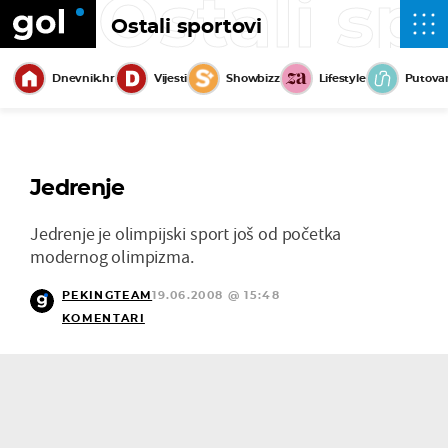
Ostali sp
Ostali sportovi
Dnevnik.hr
Vijesti
Showbizz
Lifestyle
Putova
Jedrenje
Jedrenje je olimpijski sport još od početka
modernog olimpizma.
PEKINGTEAM
19.06.2008 @ 15:48
KOMENTARI