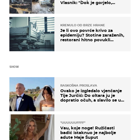
Vlasnik: "Dok je gorjelo,
smijali su se, pili i pokazivali
mi srednji prst"
KRENULO OD BRZE HRANE
Je li ovo povrće krivo za
epidemiju? Stotine zaraženih,
restorani hitno povukli
proizvod
SHOW
RASKOŠNA PROSLAVA
Ovako je izgledalo vjenčanje
Tije Jurčić: Do oltara ju je
dopratio očuh, a slavilo se uz
Olivera i Rozgu
"UUUUUUFFFF"
Vau, koje noge! Ružičasti
badić istaknuo je najbolje
adute Maje Šuput