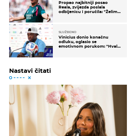
Propao najbitniji posao
Reala, zvijezda poslala
odbijenicu i poručila: "Želim
u Barcelonu"
SLUŽBENO
Vinicius donio konačnu
odluku, oglasio se
emotivnom porukom: "Hvala
vam svima"
Nastavi čitati