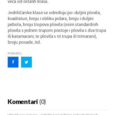
veća od ostalih klasa.
Jedriličarske klase se određuju po: duljini plovila,
kvadraturi, broju i obliku jedara, broju i duljini
jarbola, broju trupova plovila (osim standardnih
plovila s jednim trupom postoje i plovila s dva trupa
ili katamarani, te plovila s tri trupa ili trimarani),
broju posade, itd.
PODIJELI
Komentari
(0)