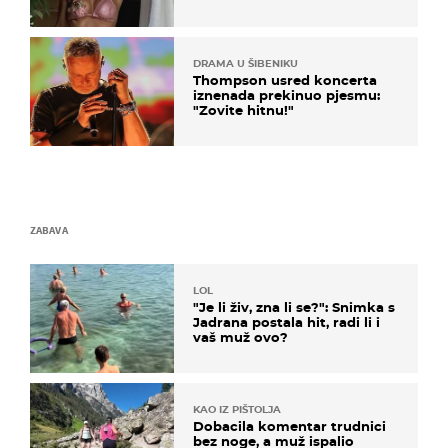
DRAMA U ŠIBENIKU
Thompson usred koncerta
iznenada prekinuo pjesmu:
"Zovite hitnu!"
ZABAVA
LOL
"Je li živ, zna li se?": Snimka s
Jadrana postala hit, radi li i
vaš muž ovo?
KAO IZ PIŠTOLJA
Dobacila komentar trudnici
bez noge, a muž ispalio