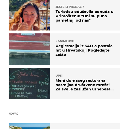
JESTE LI PROBALI?
Turisticu oduševila ponuda u
Primoštenu: "Oni su puno
pametniji od nas"
ZANIMLJIVO
Registracija iz SAD-a postala
hit u Hrvatskoj! Pogledajte
zašto
UPS!
Meni domaćeg restorana
nasmijao društvene mreže!
Za sve je zaslužan urnebesan
naziv jela
NOVAC