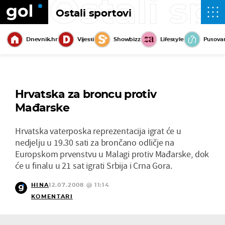
Ostali sp
Ostali sportovi
Dnevnik.hr
Vijesti
Showbizz
Lifestyle
Putova
Hrvatska za broncu protiv
Mađarske
Hrvatska vaterposka reprezentacija igrat će u
nedjelju u 19.30 sati za brončano odličje na
Europskom prvenstvu u Malagi protiv Mađarske, dok
će u finalu u 21 sat igrati Srbija i Crna Gora.
HINA
12.07.2008 @ 11:14
KOMENTARI