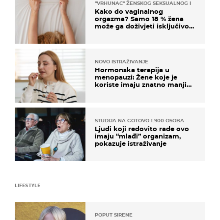
"VRHUNAC" ŽENSKOG SEKSUALNOG ISKUSTVA
Kako do vaginalnog
orgazma? Samo 18 % žena
može ga doživjeti isključivo
na ovaj način
NOVO ISTRAŽIVANJE
Hormonska terapija u
menopauzi: Žene koje je
koriste imaju znatno manji
rizik od ovoga
STUDIJA NA GOTOVO 1.900 OSOBA
Ljudi koji redovito rade ovo
imaju “mlađi” organizam,
pokazuje istraživanje
LIFESTYLE
POPUT SIRENE