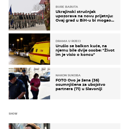
BURE BARUTA
Ukrajinski stručnjak
upozorava na novu prijetnju:
Ovaj grad u BiH-u bi mogao
biti žarište
DRAMA U RIJECI
Urušio se balkon kuće, na
njemu bile dvije osobe: "Život
im je visio o koncu"
NAKON SUKOBA
FOTO Ovo je žena (36)
osumnjičena za ubojstvo
partnera (71) u Slavoniji
SHOW