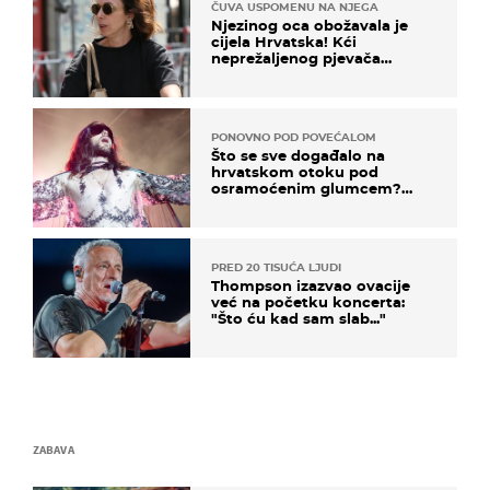
ČUVA USPOMENU NA NJEGA
Njezinog oca obožavala je
cijela Hrvatska! Kći
neprežaljenog pjevača
projurila špicom na dva
kotača
PONOVNO POD POVEĆALOM
Što se sve događalo na
hrvatskom otoku pod
osramoćenim glumcem?
Bizarni prizori i danas
izazivaju nevjericu
PRED 20 TISUĆA LJUDI
Thompson izazvao ovacije
već na početku koncerta:
"Što ću kad sam slab..."
ZABAVA