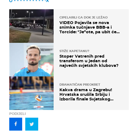
CIPELARILI GA DOK JE LEŽAO
VIDEO Pojavila se nova
snimka tučnjave BBB-a i
Torcide: "Je*ote, pa ubit će
ga!"
STIŽE KAPETANU?
Stoper Vatrenih pred
transferom u jedan od
najvećih svjetskih klubova?
DRAMATIČAN PREOKRET
Kakva drama u Zagrebu!
Hrvatska srušila Srbiju i
izborila finale Svjetskog
prvenstva
PODIJELI