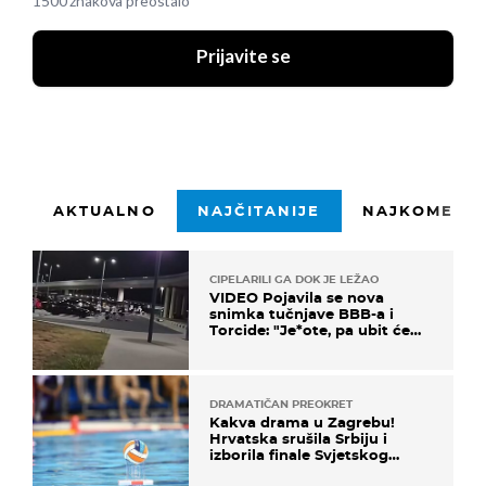
1500 znakova preostalo
Prijavite se
AKTUALNO
NAJČITANIJE
NAJKOMENTI
CIPELARILI GA DOK JE LEŽAO
VIDEO Pojavila se nova
snimka tučnjave BBB-a i
Torcide: "Je*ote, pa ubit će
ga!"
DRAMATIČAN PREOKRET
Kakva drama u Zagrebu!
Hrvatska srušila Srbiju i
izborila finale Svjetskog
prvenstva