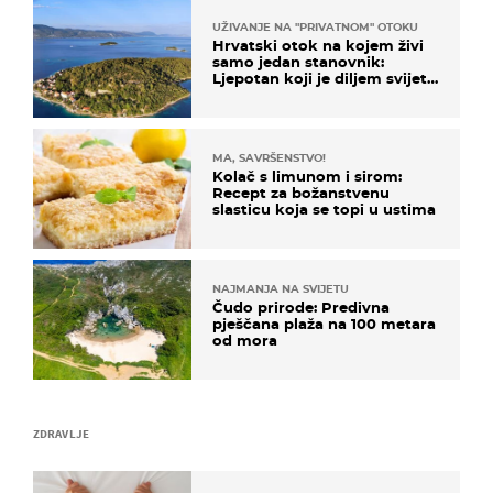
UŽIVANJE NA "PRIVATNOM" OTOKU
Hrvatski otok na kojem živi
samo jedan stanovnik:
Ljepotan koji je diljem svijeta
poznat po svojem "bijelom
zlatu"
MA, SAVRŠENSTVO!
Kolač s limunom i sirom:
Recept za božanstvenu
slasticu koja se topi u ustima
NAJMANJA NA SVIJETU
Čudo prirode: Predivna
pješčana plaža na 100 metara
od mora
ZDRAVLJE