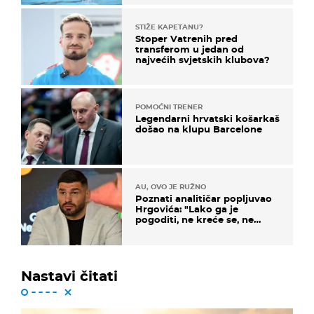
STIŽE KAPETANU?
Stoper Vatrenih pred
transferom u jedan od
najvećih svjetskih klubova?
POMOĆNI TRENER
Legendarni hrvatski košarkaš
došao na klupu Barcelone
AU, OVO JE RUŽNO
Poznati analitičar popljuvao
Hrgovića: "Lako ga je
pogoditi, ne kreće se, ne
koristi noge..."
Nastavi čitati