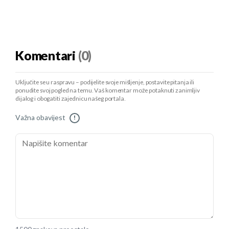
Komentari
(0)
Uključite se u raspravu – podijelite svoje mišljenje, postavite pitanja ili
ponudite svoj pogled na temu. Vaš komentar može potaknuti zanimljiv
dijalog i obogatiti zajednicu našeg portala.
Važna obavijest
!