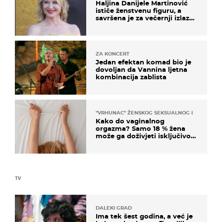
Haljina Danijele Martinović
ističe ženstvenu figuru, a
savršena je za večernji izlazak
na moru
ZA KONCERT
Jedan efektan komad bio je
dovoljan da Vannina ljetna
kombinacija zablista
"VRHUNAC" ŽENSKOG SEKSUALNOG ISKUSTVA
Kako do vaginalnog
orgazma? Samo 18 % žena
može ga doživjeti isključivo
na ovaj način
TV
DALEKI GRAD
Ima tek šest godina, a već je