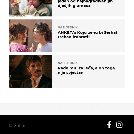
jedan od najnagrađivanijih
dječjih glumaca
NASLJEDNIK
ANKETA: Koju ženu bi Serhat
trebao izabrati?
NASLJEDNIK
Rade mu iza leđa, a on toga
nije svjestan
© Gol.hr