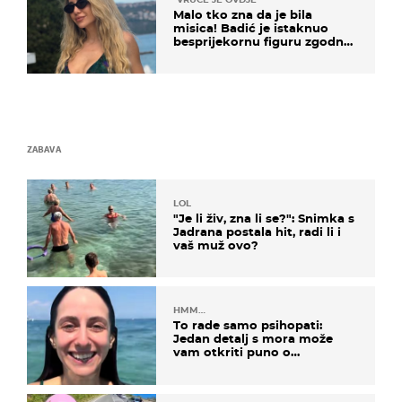
Malo tko zna da je bila
misica! Badić je istaknuo
besprijekornu figuru zgodne
voditeljice
ZABAVA
LOL
"Je li živ, zna li se?": Snimka s
Jadrana postala hit, radi li i
vaš muž ovo?
HMM…
To rade samo psihopati:
Jedan detalj s mora može
vam otkriti puno o
prijateljima