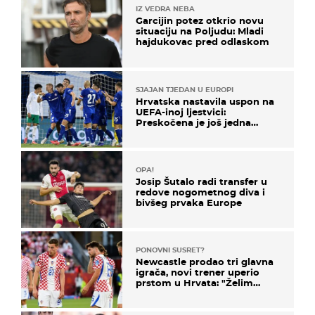
IZ VEDRA NEBA
Garcijin potez otkrio novu
situaciju na Poljudu: Mladi
hajdukovac pred odlaskom
SJAJAN TJEDAN U EUROPI
Hrvatska nastavila uspon na
UEFA-inoj ljestvici:
Preskočena je još jedna
država
OPA!
Josip Šutalo radi transfer u
redove nogometnog diva i
bivšeg prvaka Europe
PONOVNI SUSRET?
Newcastle prodao tri glavna
igrača, novi trener uperio
prstom u Hrvata: "Želim
njega!"