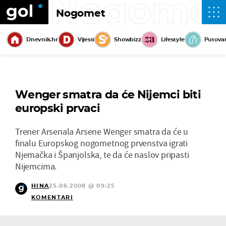
Nogome
Nogomet
Dnevnik.hr
Vijesti
Showbizz
Lifestyle
Putova
Wenger smatra da će Nijemci biti
europski prvaci
Trener Arsenala Arsene Wenger smatra da će u
finalu Europskog nogometnog prvenstva igrati
Njemačka i Španjolska, te da će naslov pripasti
Nijemcima.
HINA
25.06.2008 @ 09:25
KOMENTARI