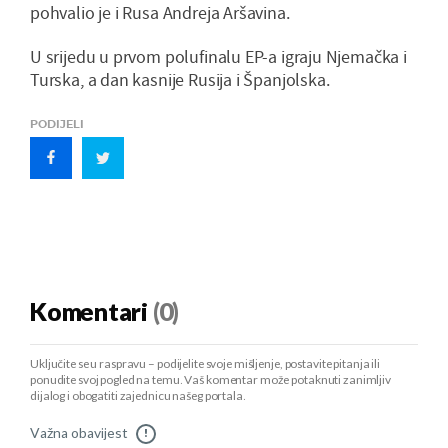
pohvalio je i Rusa Andreja Aršavina.
U srijedu u prvom polufinalu EP-a igraju Njemačka i
Turska, a dan kasnije Rusija i Španjolska.
PODIJELI
Komentari
(0)
Uključite se u raspravu – podijelite svoje mišljenje, postavite pitanja ili
ponudite svoj pogled na temu. Vaš komentar može potaknuti zanimljiv
dijalog i obogatiti zajednicu našeg portala.
Važna obavijest
!