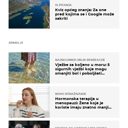
15 PITANJA
Kviz općeg znanja: Za one
pred kojima se i Google može
sakriti
ZDRAVLJE
NAJSIGURNIJI OBLIK REKREACIJE
Vježbe za koljeno u moru: 5
sigurnih vježbi koje mogu
smanjiti bol i poboljšati
pokretljivost
NOVO ISTRAŽIVANJE
Hormonska terapija u
menopauzi: Žene koje je
koriste imaju znatno manji
rizik od ovoga