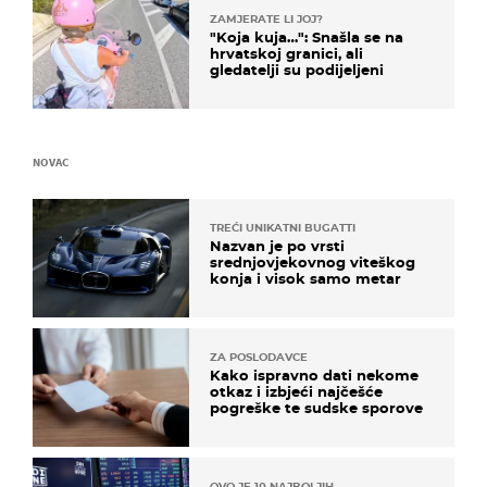
ZAMJERATE LI JOJ?
"Koja kuja…": Snašla se na
hrvatskoj granici, ali
gledatelji su podijeljeni
NOVAC
TREĆI UNIKATNI BUGATTI
Nazvan je po vrsti
srednjovjekovnog viteškog
konja i visok samo metar
ZA POSLODAVCE
Kako ispravno dati nekome
otkaz i izbjeći najčešće
pogreške te sudske sporove
OVO JE 10 NAJBOLJIH