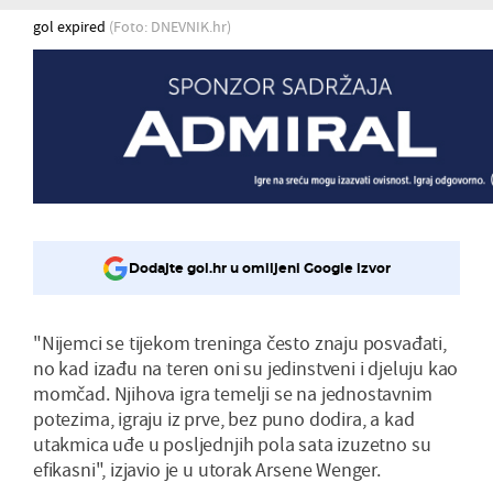
gol expired
(Foto: DNEVNIK.hr)
Dodajte gol.hr u omiljeni Google izvor
"Nijemci se tijekom treninga često znaju posvađati,
no kad izađu na teren oni su jedinstveni i djeluju kao
momčad. Njihova igra temelji se na jednostavnim
potezima, igraju iz prve, bez puno dodira, a kad
utakmica uđe u posljednjih pola sata izuzetno su
efikasni", izjavio je u utorak Arsene Wenger.