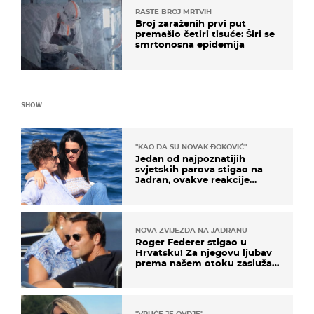
RASTE BROJ MRTVIH
Broj zaraženih prvi put
premašio četiri tisuće: Širi se
smrtonosna epidemija
SHOW
"KAO DA SU NOVAK ĐOKOVIĆ"
Jedan od najpoznatijih
svjetskih parova stigao na
Jadran, ovakve reakcije
vjerojatno nisu očekivali
NOVA ZVIJEZDA NA JADRANU
Roger Federer stigao u
Hrvatsku! Za njegovu ljubav
prema našem otoku zaslužan
je jedan poznati Hrvat
"VRUĆE JE OVDJE"