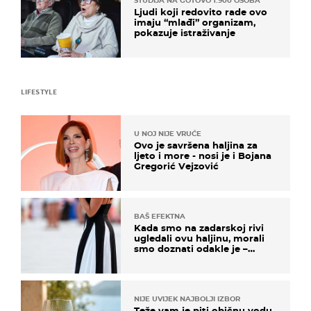
STUDIJA NA GOTOVO 1.900 OSOBA
Ljudi koji redovito rade ovo
imaju “mlađi” organizam,
pokazuje istraživanje
LIFESTYLE
U NOJ NIJE VRUĆE
Ovo je savršena haljina za
ljeto i more - nosi je i Bojana
Gregorić Vejzović
BAŠ EFEKTNA
Kada smo na zadarskoj rivi
ugledali ovu haljinu, morali
smo doznati odakle je –
košta samo 18 eura
NIJE UVIJEK NAJBOLJI IZBOR
Teže vam je piti običnu vodu