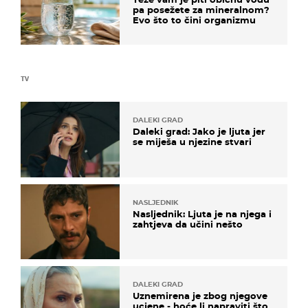
pa posežete za mineralnom?
Evo što to čini organizmu
TV
DALEKI GRAD
Daleki grad: Jako je ljuta jer
se miješa u njezine stvari
NASLJEDNIK
Nasljednik: Ljuta je na njega i
zahtjeva da učini nešto
DALEKI GRAD
Uznemirena je zbog njegove
ucjene - hoće li napraviti što