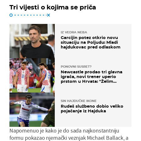
Tri vijesti o kojima se priča
IZ VEDRA NEBA
Garcijin potez otkrio novu
situaciju na Poljudu: Mladi
hajdukovac pred odlaskom
PONOVNI SUSRET?
Newcastle prodao tri glavna
igrača, novi trener uperio
prstom u Hrvata: "Želim
njega!"
SIN HAJDUČKE IKONE
Rudeš službeno dobio veliko
pojačanje iz Hajduka
Napomenuo je kako je do sada najkonstantniju
formu pokazao njemački veznjak Michael Ballack, a