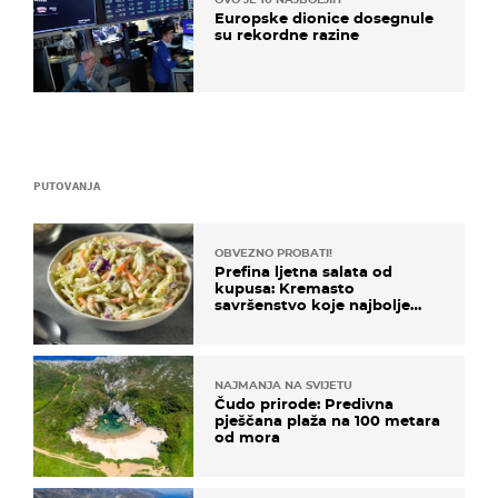
Europske dionice dosegnule
su rekordne razine
PUTOVANJA
OBVEZNO PROBATI!
Prefina ljetna salata od
kupusa: Kremasto
savršenstvo koje najbolje
paše uz pečeno meso
NAJMANJA NA SVIJETU
Čudo prirode: Predivna
pješčana plaža na 100 metara
od mora