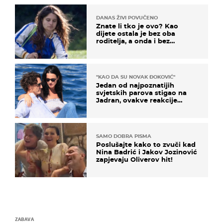
DANAS ŽIVI POVUČENO
Znate li tko je ovo? Kao
dijete ostala je bez oba
roditelja, a onda i bez
milijuna koje je trebala
naslijediti
"KAO DA SU NOVAK ĐOKOVIĆ"
Jedan od najpoznatijih
svjetskih parova stigao na
Jadran, ovakve reakcije
vjerojatno nisu očekivali
SAMO DOBRA PISMA
Poslušajte kako to zvuči kad
Nina Badrić i Jakov Jozinović
zapjevaju Oliverov hit!
ZABAVA