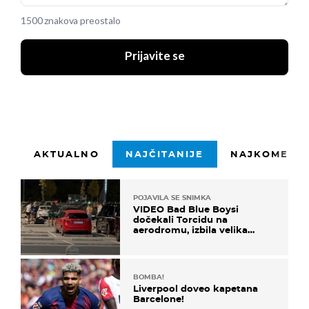
1500 znakova preostalo
Prijavite se
AKTUALNO
NAJČITANIJE
NAJKOMENTI
POJAVILA SE SNIMKA
VIDEO Bad Blue Boysi
dočekali Torcidu na
aerodromu, izbila velika
masovna tučnjava
BOMBA!
Liverpool doveo kapetana
Barcelone!