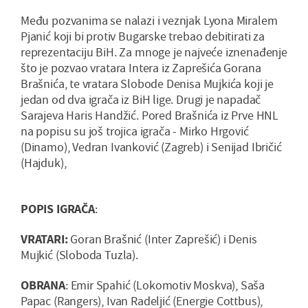
Među pozvanima se nalazi i veznjak Lyona Miralem
Pjanić koji bi protiv Bugarske trebao debitirati za
reprezentaciju BiH. Za mnoge je najveće iznenađenje
što je pozvao vratara Intera iz Zaprešića Gorana
Brašnića, te vratara Slobode Denisa Mujkića koji je
jedan od dva igrača iz BiH lige. Drugi je napadač
Sarajeva Haris Handžić. Pored Brašnića iz Prve HNL
na popisu su još trojica igrača - Mirko Hrgović
(Dinamo), Vedran Ivanković (Zagreb) i Senijad Ibričić
(Hajduk),
POPIS IGRAČA
:
VRATARI:
Goran Brašnić (Inter Zaprešić) i Denis
Mujkić (Sloboda Tuzla).
OBRANA
: Emir Spahić (Lokomotiv Moskva), Saša
Papac (Rangers), Ivan Radeljić (Energie Cottbus),