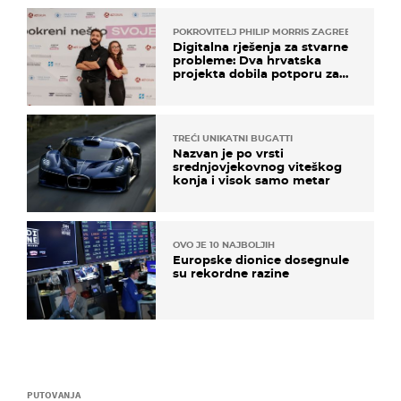
POKROVITELJ PHILIP MORRIS ZAGREB
Digitalna rješenja za stvarne
probleme: Dva hrvatska
projekta dobila potporu za
razvoj
TREĆI UNIKATNI BUGATTI
Nazvan je po vrsti
srednjovjekovnog viteškog
konja i visok samo metar
OVO JE 10 NAJBOLJIH
Europske dionice dosegnule
su rekordne razine
PUTOVANJA