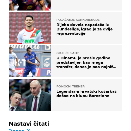
POJAČANJE KONKURENCIJE
Rijeka dovela napadača iz
Bundeslige, igrao je za dvije
reprezentacije
GDJE ĆE SAD?
U Dinamu je prošle godine
predstavljen kao mega
transfer, danas je pao najniže
u karijeri
POMOĆNI TRENER
Legendarni hrvatski košarkaš
došao na klupu Barcelone
Nastavi čitati