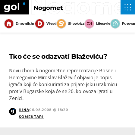
Nogome
Nogomet
Dnevnik.hr
Vijesti
Showbizz
Lifestyle
Putova
Tko će se odazvati Blaževiću?
Novi izbornik nogometne reprezentacije Bosne i
Hercegovine Miroslav Blažević objavio je popis
igrača koji će konkurirati za prijateljsku utakmicu
protiv Bugarske koja će se 20. kolovoza igrati u
Zenici.
HINA
06.08.2008 @ 18:20
KOMENTARI