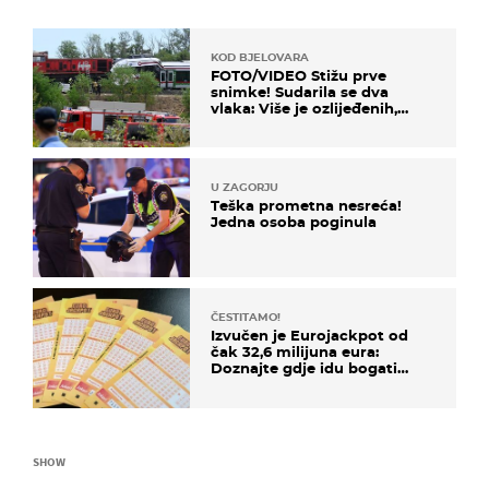
KOD BJELOVARA
FOTO/VIDEO Stižu prve
snimke! Sudarila se dva
vlaka: Više je ozlijeđenih,
hitne službe na terenu
U ZAGORJU
Teška prometna nesreća!
Jedna osoba poginula
ČESTITAMO!
Izvučen je Eurojackpot od
čak 32,6 milijuna eura:
Doznajte gdje idu bogati
dobitci u Hrvatskoj
SHOW