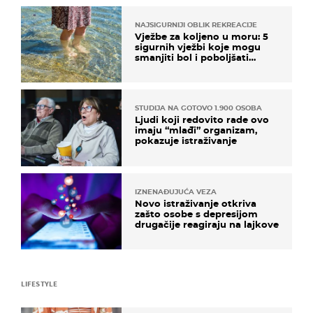
NAJSIGURNIJI OBLIK REKREACIJE
Vježbe za koljeno u moru: 5
sigurnih vježbi koje mogu
smanjiti bol i poboljšati
pokretljivost
STUDIJA NA GOTOVO 1.900 OSOBA
Ljudi koji redovito rade ovo
imaju “mlađi” organizam,
pokazuje istraživanje
IZNENAĐUJUĆA VEZA
Novo istraživanje otkriva
zašto osobe s depresijom
drugačije reagiraju na lajkove
LIFESTYLE