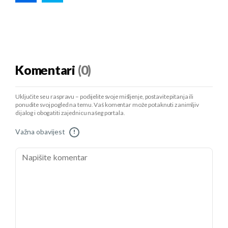
Komentari
(0)
Uključite se u raspravu – podijelite svoje mišljenje, postavite pitanja ili
ponudite svoj pogled na temu. Vaš komentar može potaknuti zanimljiv
dijalog i obogatiti zajednicu našeg portala.
Važna obavijest
!