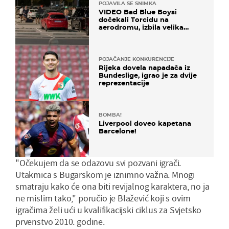
POJAVILA SE SNIMKA
VIDEO Bad Blue Boysi
dočekali Torcidu na
aerodromu, izbila velika
masovna tučnjava
POJAČANJE KONKURENCIJE
Rijeka dovela napadača iz
Bundeslige, igrao je za dvije
reprezentacije
BOMBA!
Liverpool doveo kapetana
Barcelone!
"Očekujem da se odazovu svi pozvani igrači.
Utakmica s Bugarskom je iznimno važna. Mnogi
smatraju kako će ona biti revijalnog karaktera, no ja
ne mislim tako," poručio je Blažević koji s ovim
igračima želi ući u kvalifikacijski ciklus za Svjetsko
prvenstvo 2010. godine.