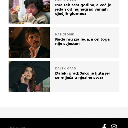
DALEKI GRAD
Ima tek šest godina, a već je
jedan od najnagrađivanijih
dječjih glumaca
NASLJEDNIK
Rade mu iza leđa, a on toga
nije svjestan
DALEKI GRAD
Daleki grad: Jako je ljuta jer
se miješa u njezine stvari