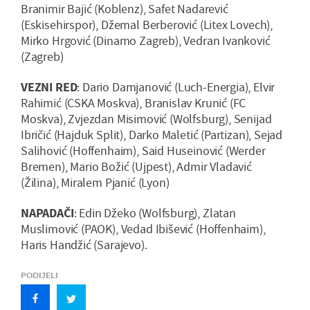
Branimir Bajić (Koblenz), Safet Nadarević
(Eskisehirspor), Džemal Berberović (Litex Lovech),
Mirko Hrgović (Dinamo Zagreb), Vedran Ivanković
(Zagreb)
VEZNI RED
: Dario Damjanović (Luch-Energia), Elvir
Rahimić (CSKA Moskva), Branislav Krunić (FC
Moskva), Zvjezdan Misimović (Wolfsburg), Senijad
Ibričić (Hajduk Split), Darko Maletić (Partizan), Sejad
Salihović (Hoffenhaim), Said Huseinović (Werder
Bremen), Mario Božić (Ujpest), Admir Vladavić
(Žilina), Miralem Pjanić (Lyon)
NAPADAČI
: Edin Džeko (Wolfsburg), Zlatan
Muslimović (PAOK), Vedad Ibišević (Hoffenhaim),
Haris Handžić (Sarajevo).
PODIJELI