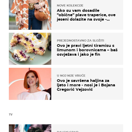
NOVE KOLEKCIJE
Ako su vam dosadile
“obične” plave traperice, ove
jeseni dolazite na svoje -
izdvajamo 15 hit modela
PREJEDNOSTAVNO ZA SLOŽITI
Ovo je pravi ljetni tiramisu s
limunom i borovnicama – baš
osvježava i jako je fin
U NOJ NIJE VRUĆE
Ovo je savršena haljina za
ljeto i more - nosi je i Bojana
Gregorić Vejzović
TV