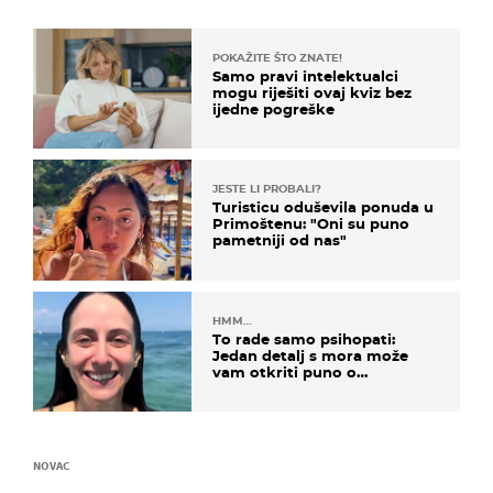
POKAŽITE ŠTO ZNATE!
Samo pravi intelektualci
mogu riješiti ovaj kviz bez
ijedne pogreške
JESTE LI PROBALI?
Turisticu oduševila ponuda u
Primoštenu: "Oni su puno
pametniji od nas"
HMM…
To rade samo psihopati:
Jedan detalj s mora može
vam otkriti puno o
prijateljima
NOVAC