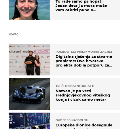
To rade samo psihopati:
Jedan detalj s mora može
vam otkriti puno o
prijateljima
NOVAC
POKROVITELJ PHILIP MORRIS ZAGREB
Digitalna rješenja za stvarne
probleme: Dva hrvatska
projekta dobila potporu za
razvoj
TREĆI UNIKATNI BUGATTI
Nazvan je po vrsti
srednjovjekovnog viteškog
konja i visok samo metar
OVO JE 10 NAJBOLJIH
Europske dionice dosegnule