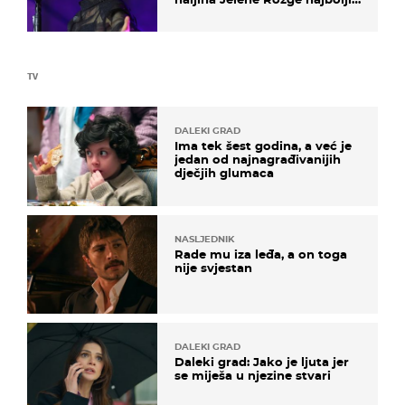
je dokaz
TV
DALEKI GRAD
Ima tek šest godina, a već je
jedan od najnagrađivanijih
dječjih glumaca
NASLJEDNIK
Rade mu iza leđa, a on toga
nije svjestan
DALEKI GRAD
Daleki grad: Jako je ljuta jer
se miješa u njezine stvari