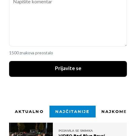
1500 znakova preostalo
Prijavite se
AKTUALNO
NAJČITANIJE
NAJKOMENTI
POJAVILA SE SNIMKA
VIDEO Bad Blue Boysi