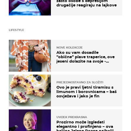
zašto osobe s depresijom
drugačije reagiraju na lajkove
LIFESTYLE
NOVE KOLEKCIJE
Ako su vam dosadile
“obične” plave traperice, ove
jeseni dolazite na svoje -
izdvajamo 15 hit modela
PREJEDNOSTAVNO ZA SLOŽITI
Ovo je pravi ljetni tiramisu s
limunom i borovnicama – baš
osvježava i jako je fin
UVIJEK PREKRASNA
Prozirno može izgledati
elegantno i profinjeno – ova
haljina Jelene Rozge najbolji