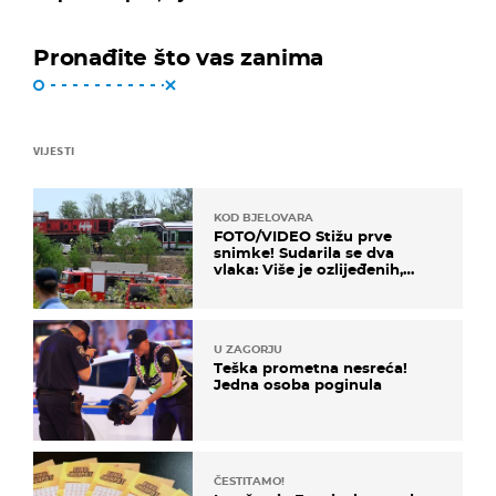
Pronađite što vas zanima
VIJESTI
KOD BJELOVARA
FOTO/VIDEO Stižu prve
snimke! Sudarila se dva
vlaka: Više je ozlijeđenih,
hitne službe na terenu
U ZAGORJU
Teška prometna nesreća!
Jedna osoba poginula
ČESTITAMO!