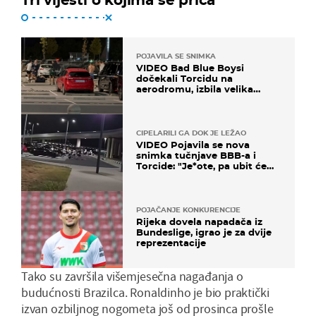
POJAVILA SE SNIMKA
VIDEO Bad Blue Boysi
dočekali Torcidu na
aerodromu, izbila velika
masovna tučnjava
CIPELARILI GA DOK JE LEŽAO
VIDEO Pojavila se nova
snimka tučnjave BBB-a i
Torcide: "Je*ote, pa ubit će
ga!"
POJAČANJE KONKURENCIJE
Rijeka dovela napadača iz
Bundeslige, igrao je za dvije
reprezentacije
Tako su završila višemjesečna nagađanja o
budućnosti Brazilca. Ronaldinho je bio praktički
izvan ozbiljnog nogometa još od prosinca prošle