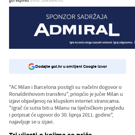
gol expired
(Foto: DNEVNIK.hr)
Dodajte gol.hr u omiljeni Google izvor
"AC Milan i Barcelona postigli su načelni dogovor o
Ronaldinhovom transferu", priopćio je jučer Milan u
izjavi objavljenoj na klupskim internet stranicama.
"Igrač će sutra biti u Milanu na liječničkom pregledu
i potpisat će ugovor do 30. lipnja 2011. godine",
najavljuje se u izjavi.
Tri vijesti o kojima se priča