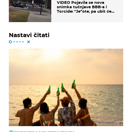
VIDEO Pojavila se nova
snimka tučnjave BBB-a i
Torcide: "Je*ote, pa ubit će
ga!"
Nastavi čitati