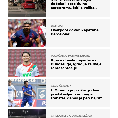
dočekali Torcidu na
aerodromu, izbila velika
masovna tučnjava
BOMBA!
Liverpool doveo kapetana
Barcelone!
POJAČANJE KONKURENCIJE
Rijeka dovela napadača iz
Bundeslige, igrao je za dvije
reprezentacije
GDJE ĆE SAD?
U Dinamu je prošle godine
predstavljen kao mega
transfer, danas je pao najniže
u karijeri
CIPELARILI GA DOK JE LEŽAO