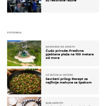
su rekordne razine
PUTOVANJA
NAJMANJA NA SVIJETU
Čudo prirode: Predivna
pješčana plaža na 100 metara
od mora
UZ RUČAK ILI VEČERU
Savršeni prilog: Recept za
najfinije mahune sa špekom
BON APPETIT!