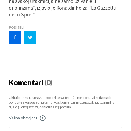
na svakoj utakmici, a ne samo uživanje u
driblinzima", izjavio je Ronaldinho za "La Gazzettu
dello Sport".
PODIJELI
Komentari
(0)
Uključite se u raspravu – podijelite svoje mišljenje, postavite pitanja ili
ponudite svoj pogled na temu. Vaš komentar može potaknuti zanimljiv
dijalog i obogatiti zajednicu našeg portala.
Važna obavijest
!