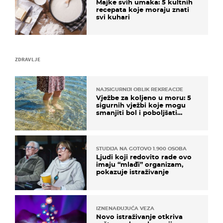
Majke svih umaka: 5 kultnih
recepata koje moraju znati
svi kuhari
ZDRAVLJE
NAJSIGURNIJI OBLIK REKREACIJE
Vježbe za koljeno u moru: 5
sigurnih vježbi koje mogu
smanjiti bol i poboljšati
pokretljivost
STUDIJA NA GOTOVO 1.900 OSOBA
Ljudi koji redovito rade ovo
imaju “mlađi” organizam,
pokazuje istraživanje
IZNENAĐUJUĆA VEZA
Novo istraživanje otkriva