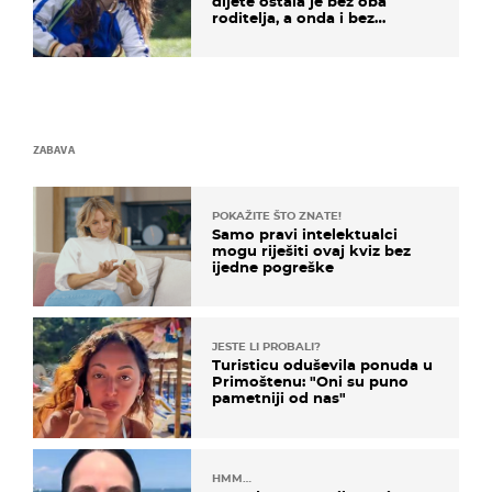
dijete ostala je bez oba
roditelja, a onda i bez
milijuna koje je trebala
naslijediti
ZABAVA
POKAŽITE ŠTO ZNATE!
Samo pravi intelektualci
mogu riješiti ovaj kviz bez
ijedne pogreške
JESTE LI PROBALI?
Turisticu oduševila ponuda u
Primoštenu: "Oni su puno
pametniji od nas"
HMM…