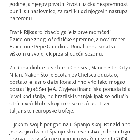
godine, a njegov privatni život i fizička nespremnost
punili su naslovnice, za razliku od njegovih nastupa
na terenu.
Frank Rijkaard izbacio ga je iz prve momčadi
Barcelone zbog loše fizičke spremne, a novi trener
Barcelone Pepe Guardiola Ronaldinha smatra
viškom u svojoj ekipi za sljedeću sezonu.
Za Ronaldinha su se borili Chelsea, Manchester City i
Milan. Nakon što je Scolarijev Chelsea odustao,
postalo je jasno da bi Ronaldinho vrlo lako mogao
postati igrač Serije A. Cityjeva financijska ponuda bila
je velikodušnija, no brazilski veznjak ipak se odlučio
otići u veći klub, s kojim će se moći boriti za
talijanske i europske trofeje.
Tijekom svojih pet godina u Španjolskoj, Ronaldinho
je osvojio dvaput španjolsko prvenstvo, jednom Ligu
prvaka i proglašen je najboljim igračem svijeta 2004.