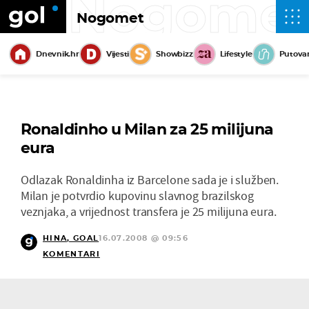
Nogome
Nogomet
Dnevnik.hr
Vijesti
Showbizz
Lifestyle
Putova
Ronaldinho u Milan za 25 milijuna
eura
Odlazak Ronaldinha iz Barcelone sada je i služben.
Milan je potvrdio kupovinu slavnog brazilskog
veznjaka, a vrijednost transfera je 25 milijuna eura.
HINA, GOAL
16.07.2008 @ 09:56
KOMENTARI