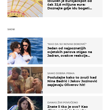
Izvučen je Eurojackpot od
čak 32,6 milijuna eura:
Doznajte gdje idu bogati
dobitci u Hrvatskoj
SHOW
"KAO DA SU NOVAK ĐOKOVIĆ"
Jedan od najpoznatijih
svjetskih parova stigao na
Jadran, ovakve reakcije
vjerojatno nisu očekivali
SAMO DOBRA PISMA
Poslušajte kako to zvuči kad
Nina Badrić i Jakov Jozinović
zapjevaju Oliverov hit!
DANAS ŽIVI POVUČENO
Znate li tko je ovo? Kao