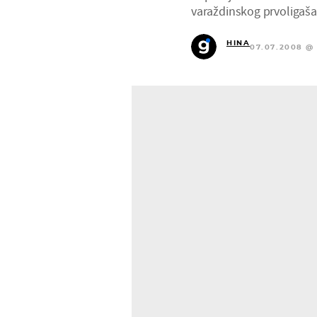
varaždinskog prvoligaša
HINA
07.07.2008 @ 