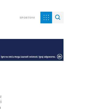
SPORTOVI
u
i
a