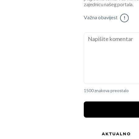
zajednicu našeg portala.
Važna obavijest
!
1500 znakova preostalo
AKTUALNO