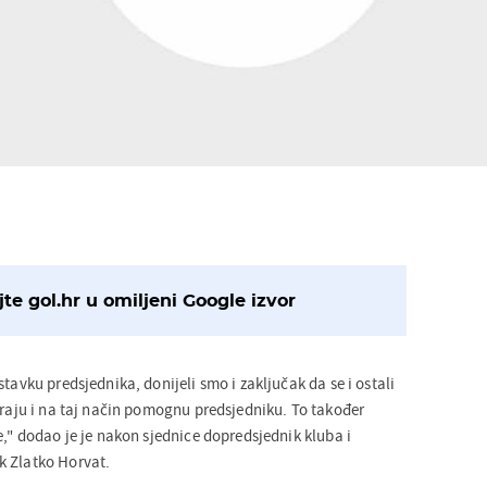
te gol.hr u omiljeni Google izvor
stavku predsjednika, donijeli smo i zaključak da se i ostali
iraju i na taj način pomognu predsjedniku. To također
e," dodao je je nakon sjednice dopredsjednik kluba i
k Zlatko Horvat.