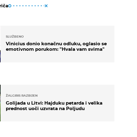
riča
SLUŽBENO
Vinicius donio konačnu odluku, oglasio se
emotivnom porukom: "Hvala vam svima"
ŽALGIRIS RAZBIJEN
Golijada u Litvi: Hajduku petarda i velika
prednost uoči uzvrata na Poljudu