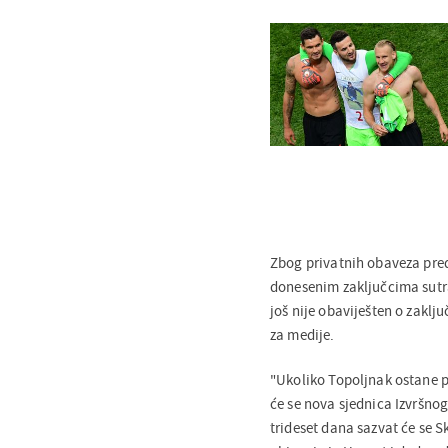
Zbog privatnih obaveza pred
donesenim zaključcima sutra
još nije obaviješten o zaklj
za medije.
"Ukoliko Topoljnak ostane p
će se nova sjednica Izvršnog
trideset dana sazvat će se S