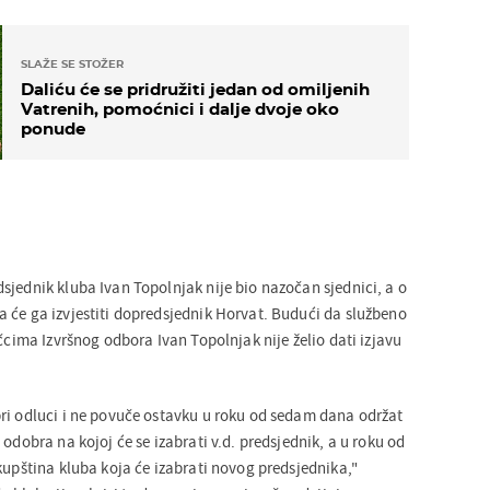
SLAŽE SE STOŽER
Daliću će se pridružiti jedan od omiljenih
Vatrenih, pomoćnici i dalje dvoje oko
ponude
sjednik kluba Ivan Topolnjak nije bio nazočan sjednici, a o
 će ga izvjestiti dopredsjednik Horvat. Budući da službeno
učcima Izvršnog odbora Ivan Topolnjak nije želio dati izjavu
ri odluci i ne povuče ostavku u roku od sedam dana održat
 odobra na kojoj će se izabrati v.d. predsjednik, a u roku od
kupština kluba koja će izabrati novog predsjednika,"