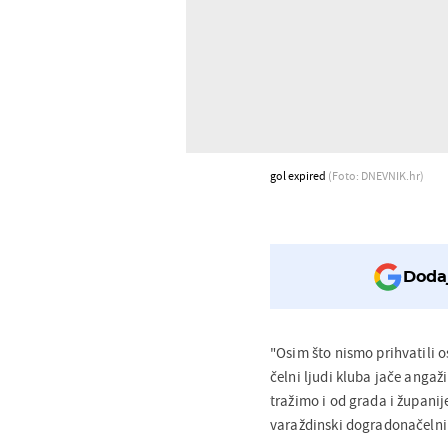
gol expired
(Foto: DNEVNIK.hr)
Dodaj
"Osim što nismo prihvatili o
čelni ljudi kluba jače angaž
tražimo i od grada i županij
varaždinski dogradonačelni