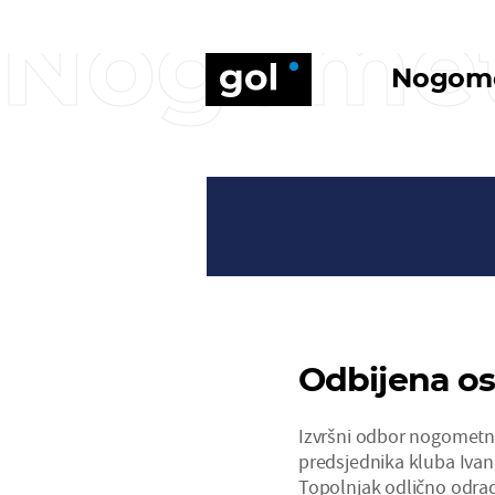
Nogome
Nogom
Odbijena os
Izvršni odbor nogometno
predsjednika kluba Ivan
Topolnjak odlično odra