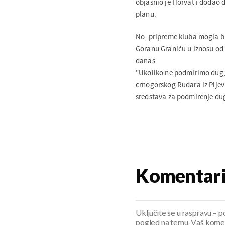
objasnio je Horvat i dodao d
planu.
No, pripreme kluba mogla b
Goranu Graniću u iznosu od 
danas.
"Ukoliko ne podmirimo dug, 
crnogorskog Rudara iz Pljevl
sredstava za podmirenje duga
Komentar
Uključite se u raspravu – pod
pogled na temu. Vaš koment