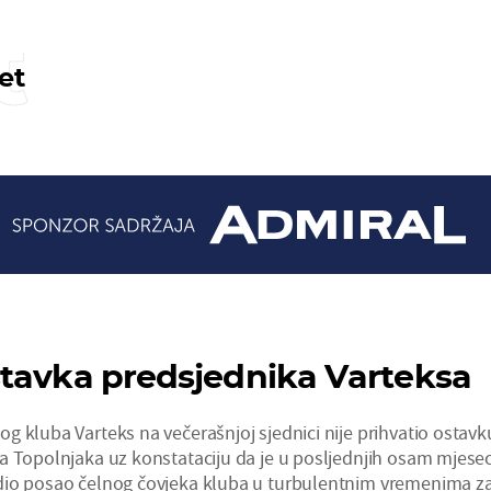
t
et
tavka predsjednika Varteksa
g kluba Varteks na večerašnjoj sjednici nije prihvatio ostavk
a Topolnjaka uz konstataciju da je u posljednjih osam mjesec
dio posao čelnog čovjeka kluba u turbulentnim vremenima z