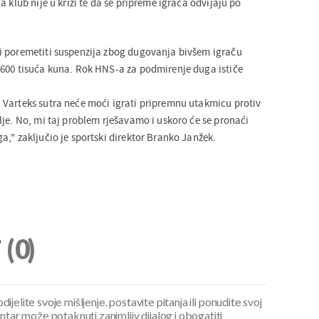
a klub nije u krizi te da se pripreme igrača odvijaju po
i poremetiti suspenzija zbog dugovanja bivšem igraču
600 tisuća kuna. Rok HNS-a za podmirenje duga ističe
Varteks sutra neće moći igrati pripremnu utakmicu protiv
je. No, mi taj problem rješavamo i uskoro će se pronaći
," zaključio je sportski direktor Branko Janžek.
i
(0)
ijelite svoje mišljenje, postavite pitanja ili ponudite svoj
ar može potaknuti zanimljiv dijalog i obogatiti