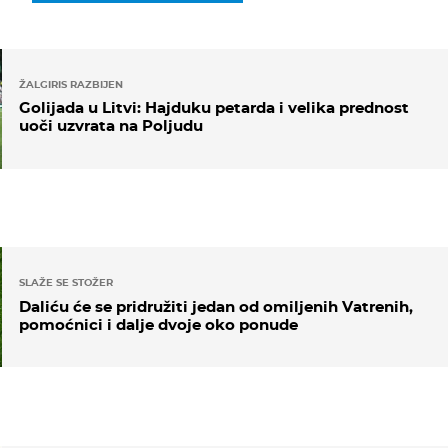
ŽALGIRIS RAZBIJEN
Golijada u Litvi: Hajduku petarda i velika prednost
uoči uzvrata na Poljudu
SLAŽE SE STOŽER
Daliću će se pridružiti jedan od omiljenih Vatrenih,
pomoćnici i dalje dvoje oko ponude