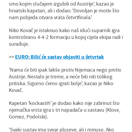
smo kojim slučajem izgubili od Austrije', kazao je
hrvatski kapetan, ali i dodao: 'Dovoljan je motiv što
nam pobjeda otvara vrata četvrtfinala.'
Niko Kovač je istaknuo kako naš idući suparnik igra
kontroliranu 4-4-2 formaciju u kojoj cijela ekipa radi i
surađuje.
>>
EURO: Bilić će sastav objaviti u četvrtak
'Nama će biti ipak lakše protiv Nijemaca nego protiv
Austrije. Nestalo je treme, a neće biti niti tolikog
pritiska. Sigurno ćemo igrati bolje', kazao je Niko
Kovač.
Kapetan 'kockastih' je dodao kako nije zabrinut što
njemačka vrsta igra s tri napadača u sastavu (Klose,
Gomez, Podolski).
'Svaki sustav ima svoje pluseve, ali i minuse. Ako