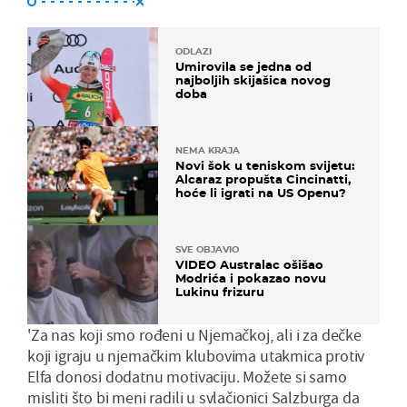
ODLAZI
Umirovila se jedna od
najboljih skijašica novog
doba
NEMA KRAJA
Novi šok u teniskom svijetu:
Alcaraz propušta Cincinatti,
hoće li igrati na US Openu?
SVE OBJAVIO
VIDEO Australac ošišao
Modrića i pokazao novu
Lukinu frizuru
'Za nas koji smo rođeni u Njemačkoj, ali i za dečke
koji igraju u njemačkim klubovima utakmica protiv
Elfa donosi dodatnu motivaciju. Možete si samo
misliti što bi meni radili u svlačionici Salzburga da