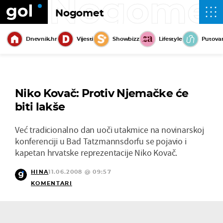
Nogome
Nogomet
Dnevnik.hr
Vijesti
Showbizz
Lifestyle
Putova
Niko Kovač: Protiv Njemačke će
biti lakše
Već tradicionalno dan uoči utakmice na novinarskoj
konferenciji u Bad Tatzmannsdorfu se pojavio i
kapetan hrvatske reprezentacije Niko Kovač.
HINA
11.06.2008 @ 09:57
KOMENTARI