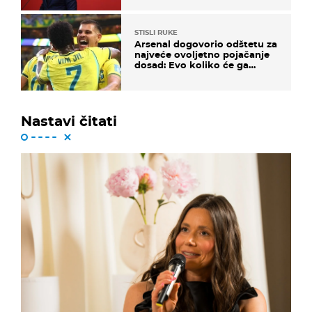
STISLI RUKE
Arsenal dogovorio odštetu za
najveće ovoljetno pojačanje
dosad: Evo koliko će ga
platiti
Nastavi čitati