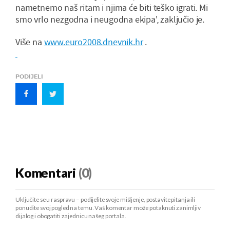
nametnemo naš ritam i njima će biti teško igrati. Mi
smo vrlo nezgodna i neugodna ekipa', zaključio je.
Više na
www.euro2008.dnevnik.hr
.
PODIJELI
Komentari
(0)
Uključite se u raspravu – podijelite svoje mišljenje, postavite pitanja ili
ponudite svoj pogled na temu. Vaš komentar može potaknuti zanimljiv
dijalog i obogatiti zajednicu našeg portala.