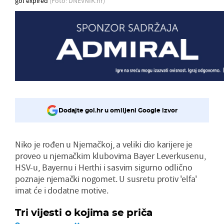
gol expired
(Foto: DNEVNIK.hr)
Dodajte gol.hr u omiljeni Google izvor
Niko je rođen u Njemačkoj, a veliki dio karijere je
proveo u njemačkim klubovima Bayer Leverkusenu,
HSV-u, Bayernu i Herthi i sasvim sigurno odlično
poznaje njemački nogomet. U susretu protiv 'elfa'
imat će i dodatne motive.
Tri vijesti o kojima se priča