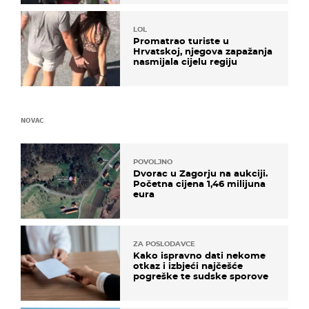
LOL
Promatrao turiste u
Hrvatskoj, njegova zapažanja
nasmijala cijelu regiju
NOVAC
POVOLJNO
Dvorac u Zagorju na aukciji.
Početna cijena 1,46 milijuna
eura
ZA POSLODAVCE
Kako ispravno dati nekome
otkaz i izbjeći najčešće
pogreške te sudske sporove