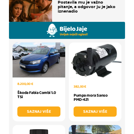
Postavila mu je važno
pitanje, a odgovor ju je jako
iznenadio
8.200,00 €
382,00 €
Škoda Fabia Combi 1.0
Pumpa mora Sanso
TSi
PMD-421
SAZNAJ VIŠE
SAZNAJ VIŠE