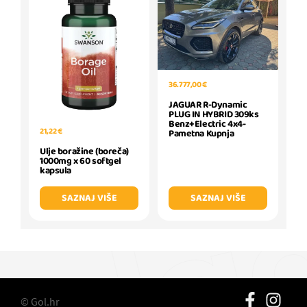
36.777,00 €
JAGUAR R-Dynamic
PLUG IN HYBRID 309ks
Benz+Electric 4x4-
21,22 €
Pametna Kupnja
Ulje boražine (boreča)
1000mg x 60 softgel
kapsula
SAZNAJ VIŠE
SAZNAJ VIŠE
© Gol.hr