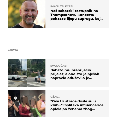
IMAJU TRI KĆERI
Naš saborski zastupnik na
Thompsonovu koncertu
pokazao lijepu suprugu, koja
godinama izbjegava javnost
ZABAVA
SVAKA ČAST
Bahato mu prepriječio
prijelaz, a ono što je pješak
napravio oduševilo je
društvene mreže
UŽAS…
"Ove tri štrace došle su u
klub…": Splitska influencerica
oplela po ženama zbog
užasnog ponašanja