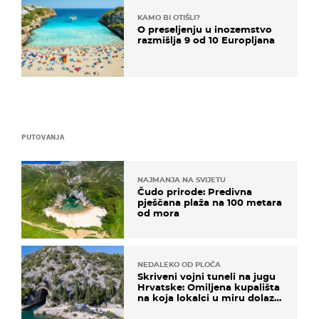
KAMO BI OTIŠLI?
O preseljenju u inozemstvo
razmišlja 9 od 10 Europljana
PUTOVANJA
NAJMANJA NA SVIJETU
Čudo prirode: Predivna
pješčana plaža na 100 metara
od mora
NEDALEKO OD PLOČA
Skriveni vojni tuneli na jugu
Hrvatske: Omiljena kupališta
na koja lokalci u miru dolaze
roniti i skakati u more