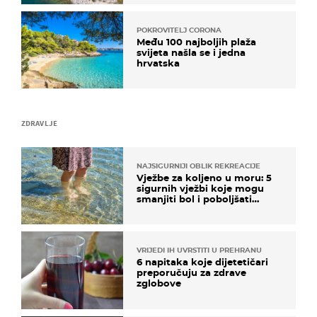
POKROVITELJ CORONA
Među 100 najboljih plaža
svijeta našla se i jedna
hrvatska
ZDRAVLJE
NAJSIGURNIJI OBLIK REKREACIJE
Vježbe za koljeno u moru: 5
sigurnih vježbi koje mogu
smanjiti bol i poboljšati
pokretljivost
VRIJEDI IH UVRSTITI U PREHRANU
6 napitaka koje dijetetičari
preporučuju za zdrave
zglobove