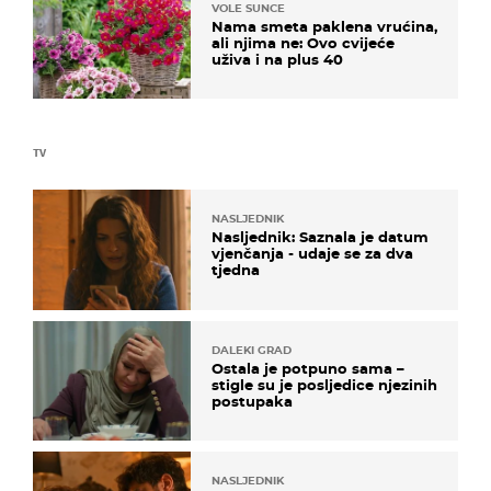
VOLE SUNCE
Nama smeta paklena vrućina,
ali njima ne: Ovo cvijeće
uživa i na plus 40
TV
NASLJEDNIK
Nasljednik: Saznala je datum
vjenčanja - udaje se za dva
tjedna
DALEKI GRAD
Ostala je potpuno sama –
stigle su je posljedice njezinih
postupaka
NASLJEDNIK