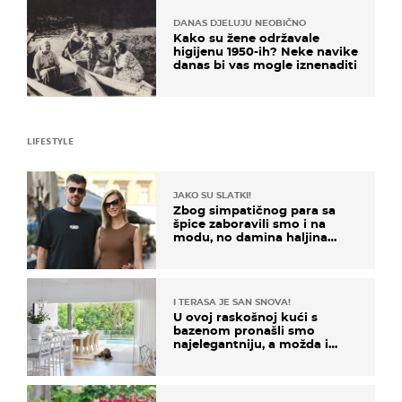
DANAS DJELUJU NEOBIČNO
Kako su žene održavale
higijenu 1950-ih? Neke navike
danas bi vas mogle iznenaditi
LIFESTYLE
JAKO SU SLATKI!
Zbog simpatičnog para sa
špice zaboravili smo i na
modu, no damina haljina
itekako nas se dojmila
I TERASA JE SAN SNOVA!
U ovoj raskošnoj kući s
bazenom pronašli smo
najelegantniju, a možda i
najljepšu bijelu kuhinju