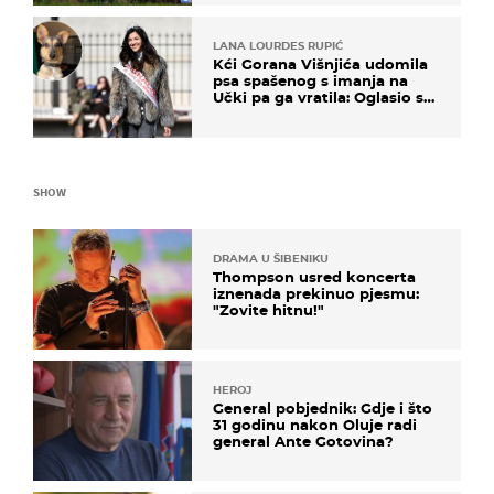
LANA LOURDES RUPIĆ
Kći Gorana Višnjića udomila
psa spašenog s imanja na
Učki pa ga vratila: Oglasio se
azil, majka odgovorila na
kritike
SHOW
DRAMA U ŠIBENIKU
Thompson usred koncerta
iznenada prekinuo pjesmu:
"Zovite hitnu!"
HEROJ
General pobjednik: Gdje i što
31 godinu nakon Oluje radi
general Ante Gotovina?