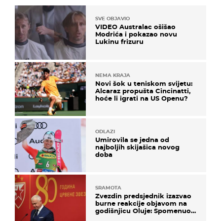
SVE OBJAVIO
VIDEO Australac ošišao
Modrića i pokazao novu
Lukinu frizuru
NEMA KRAJA
Novi šok u teniskom svijetu:
Alcaraz propušta Cincinatti,
hoće li igrati na US Openu?
ODLAZI
Umirovila se jedna od
najboljih skijašica novog
doba
SRAMOTA
Zvezdin predsjednik izazvao
burne reakcije objavom na
godišnjicu Oluje: Spomenuo
Knin i srpsku zastavu