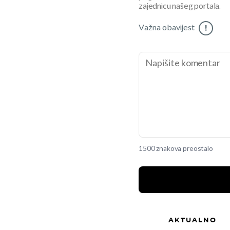
zajednicu našeg portala.
Važna obavijest
!
1500 znakova preostalo
AKTUALNO