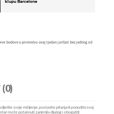
klupu Barcelone
prve bodove u prvenstvu ovaj tjedan jurišati bez jednog od
i
(0)
ijelite svoje mišljenje, postavite pitanja ili ponudite svoj
ar može potaknuti zanimljiv dijalog i obogatiti