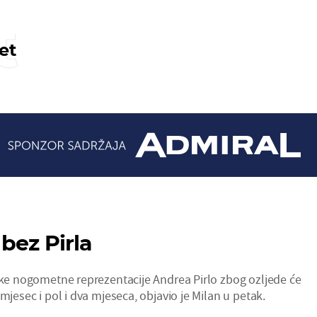
t
et
bez Pirla
nske nogometne reprezentacije Andrea Pirlo zbog ozljede će
mjesec i pol i dva mjeseca, objavio je Milan u petak.