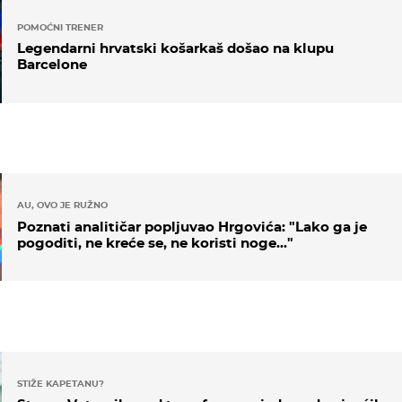
POMOĆNI TRENER
Legendarni hrvatski košarkaš došao na klupu
Barcelone
AU, OVO JE RUŽNO
Poznati analitičar popljuvao Hrgovića: "Lako ga je
pogoditi, ne kreće se, ne koristi noge..."
STIŽE KAPETANU?