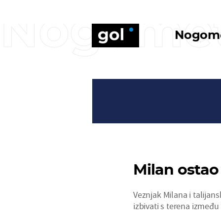
Nogome
Nogom
Milan ostao 
Veznjak Milana i talija
izbivati s terena između 