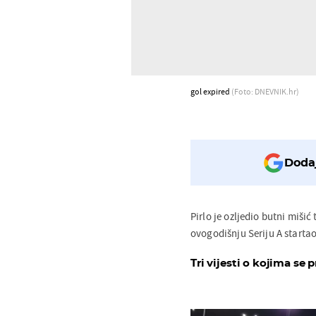
gol expired
(Foto: DNEVNIK.hr)
Dodaj
Pirlo je ozljedio butni mišić
ovogodišnju Seriju A startao
Tri vijesti o kojima se p