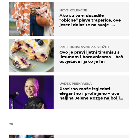
NOVE KOLEKCIJE
Ako su vam dosadile
“obične” plave traperice, ove
jeseni dolazite na svoje -
izdvajamo 15 hit modela
PREJEDNOSTAVNO ZA SLOŽITI
Ovo je pravi ljetni tiramisu s
limunom i borovnicama – baš
osvježava i jako je fin
UVIJEK PREKRASNA
Prozirno može izgledati
elegantno i profinjeno – ova
haljina Jelene Rozge najbolji
je dokaz
TV