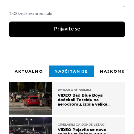
1500 znakova preostalo
Prijavite se
AKTUALNO
NAJČITANIJE
NAJKOMENTI
POJAVILA SE SNIMKA
VIDEO Bad Blue Boysi
dočekali Torcidu na
aerodromu, izbila velika
masovna tučnjava
CIPELARILI GA DOK JE LEŽAO
VIDEO Pojavila se nova
snimka tučnjave BBB-a i