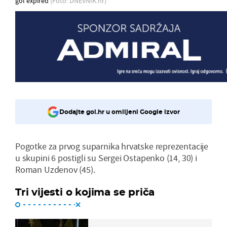
gol expired
(Foto: DNEVNIK.hr)
Dodajte gol.hr u omiljeni Google izvor
Pogotke za prvog suparnika hrvatske reprezentacije
u skupini 6 postigli su Sergei Ostapenko (14, 30) i
Roman Uzdenov (45).
Tri vijesti o kojima se priča