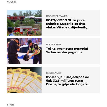
VIJESTI
KOD BJELOVARA
FOTO/VIDEO Stižu prve
snimke! Sudarila se dva
vlaka: Više je ozlijeđenih,
hitne službe na terenu
U ZAGORJU
Teška prometna nesreća!
Jedna osoba poginula
ČESTITAMO!
Izvučen je Eurojackpot od
čak 32,6 milijuna eura:
Doznajte gdje idu bogati
dobitci u Hrvatskoj
SHOW