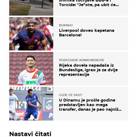
Torcide: "Je*ote, pa ubit će
ga!"
BOMBA!
Liverpool doveo kapetana
Barcelone!
POJAČANJE KONKURENCIJE
Rijeka dovela napadača iz
Bundeslige, igrao je za dvije
reprezentacije
GDJE ĆE SAD?
U Dinamu je prošle godine
predstavljen kao mega
transfer, danas je pao najniže
u karijeri
Nastavi čitati