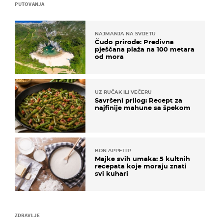
PUTOVANJA
NAJMANJA NA SVIJETU
Čudo prirode: Predivna
pješčana plaža na 100 metara
od mora
UZ RUČAK ILI VEČERU
Savršeni prilog: Recept za
najfinije mahune sa špekom
BON APPETIT!
Majke svih umaka: 5 kultnih
recepata koje moraju znati
svi kuhari
ZDRAVLJE