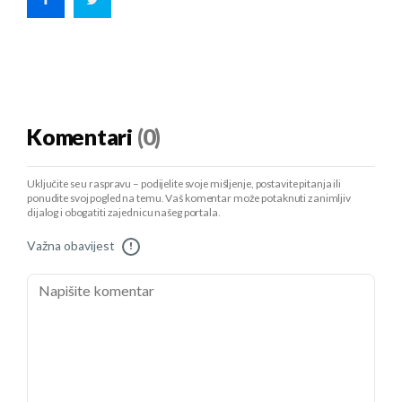
Komentari
(0)
Uključite se u raspravu – podijelite svoje mišljenje, postavite pitanja ili
ponudite svoj pogled na temu. Vaš komentar može potaknuti zanimljiv
dijalog i obogatiti zajednicu našeg portala.
Važna obavijest
!