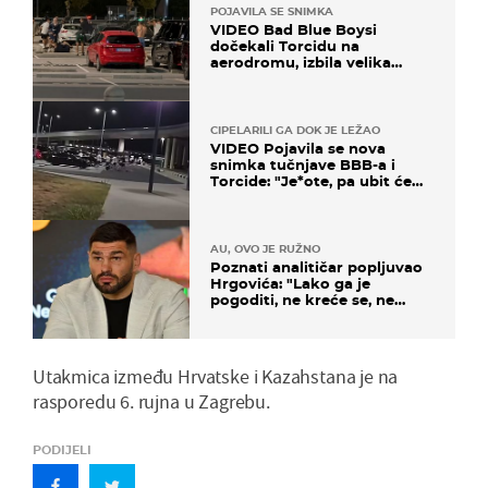
POJAVILA SE SNIMKA
VIDEO Bad Blue Boysi
dočekali Torcidu na
aerodromu, izbila velika
masovna tučnjava
CIPELARILI GA DOK JE LEŽAO
VIDEO Pojavila se nova
snimka tučnjave BBB-a i
Torcide: "Je*ote, pa ubit će
ga!"
AU, OVO JE RUŽNO
Poznati analitičar popljuvao
Hrgovića: "Lako ga je
pogoditi, ne kreće se, ne
koristi noge..."
Utakmica između Hrvatske i Kazahstana je na
rasporedu 6. rujna u Zagrebu.
PODIJELI