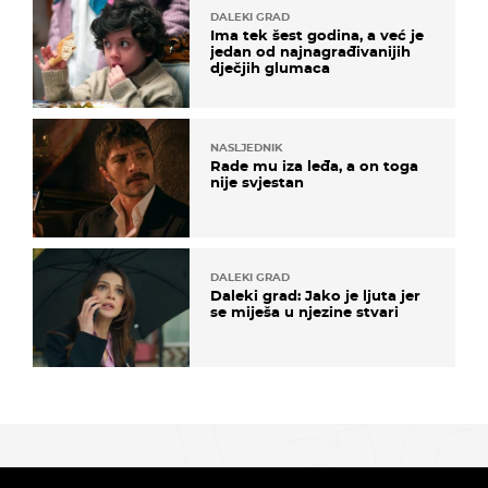
DALEKI GRAD
Ima tek šest godina, a već je
jedan od najnagrađivanijih
dječjih glumaca
NASLJEDNIK
Rade mu iza leđa, a on toga
nije svjestan
DALEKI GRAD
Daleki grad: Jako je ljuta jer
se miješa u njezine stvari