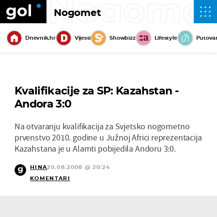
Nogome
Nogomet
Dnevnik.hr
Vijesti
Showbizz
Lifestyle
Putova
Kvalifikacije za SP: Kazahstan -
Andora 3:0
Na otvaranju kvalifikacija za Svjetsko nogometno
prvenstvo 2010. godine u Južnoj Africi reprezentacija
Kazahstana je u Alamti pobijedila Andoru 3:0.
HINA
20.08.2008 @ 20:24
KOMENTARI