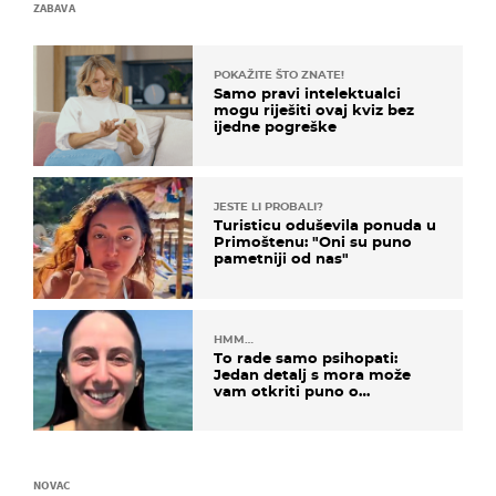
ZABAVA
POKAŽITE ŠTO ZNATE!
Samo pravi intelektualci
mogu riješiti ovaj kviz bez
ijedne pogreške
JESTE LI PROBALI?
Turisticu oduševila ponuda u
Primoštenu: "Oni su puno
pametniji od nas"
HMM…
To rade samo psihopati:
Jedan detalj s mora može
vam otkriti puno o
prijateljima
NOVAC