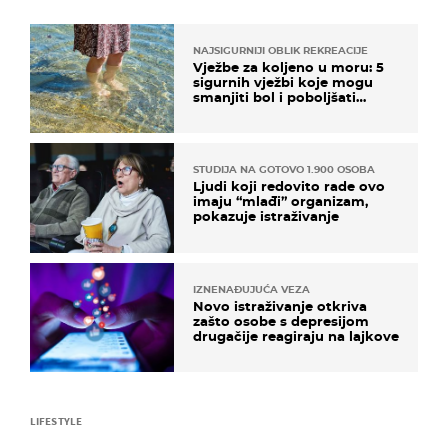
NAJSIGURNIJI OBLIK REKREACIJE
Vježbe za koljeno u moru: 5
sigurnih vježbi koje mogu
smanjiti bol i poboljšati
pokretljivost
STUDIJA NA GOTOVO 1.900 OSOBA
Ljudi koji redovito rade ovo
imaju “mlađi” organizam,
pokazuje istraživanje
IZNENAĐUJUĆA VEZA
Novo istraživanje otkriva
zašto osobe s depresijom
drugačije reagiraju na lajkove
LIFESTYLE