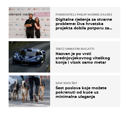
POKROVITELJ PHILIP MORRIS ZAGREB
Digitalna rješenja za stvarne
probleme: Dva hrvatska
projekta dobila potporu za
razvoj
TREĆI UNIKATNI BUGATTI
Nazvan je po vrsti
srednjovjekovnog viteškog
konja i visok samo metar
SAM SVOJ ŠEF
Šest poslova koje možete
pokrenuti od kuće uz
minimalna ulaganja