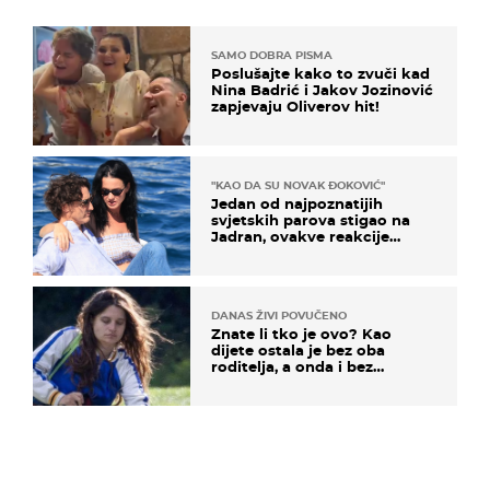
SAMO DOBRA PISMA
Poslušajte kako to zvuči kad
Nina Badrić i Jakov Jozinović
zapjevaju Oliverov hit!
"KAO DA SU NOVAK ĐOKOVIĆ"
Jedan od najpoznatijih
svjetskih parova stigao na
Jadran, ovakve reakcije
vjerojatno nisu očekivali
DANAS ŽIVI POVUČENO
Znate li tko je ovo? Kao
dijete ostala je bez oba
roditelja, a onda i bez
milijuna koje je trebala
naslijediti