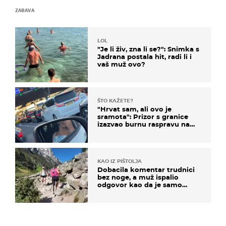
ZABAVA
LOL
"Je li živ, zna li se?": Snimka s
Jadrana postala hit, radi li i
vaš muž ovo?
ŠTO KAŽETE?
"Hrvat sam, ali ovo je
sramota": Prizor s granice
izazvao burnu raspravu na
društvenim mrežama
KAO IZ PIŠTOLJA
Dobacila komentar trudnici
bez noge, a muž ispalio
odgovor kao da je samo
čekao…