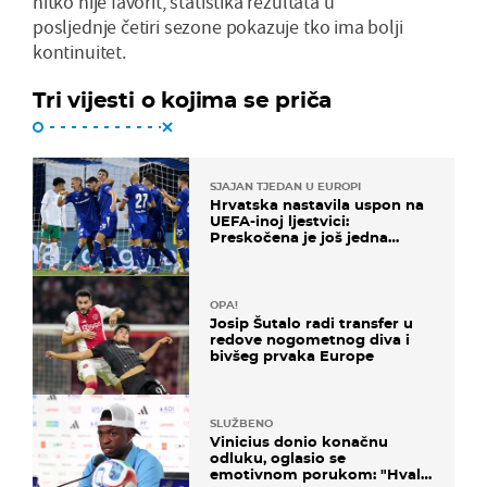
nitko nije favorit, statistika rezultata u
posljednje četiri sezone pokazuje tko ima bolji
kontinuitet.
Tri vijesti o kojima se priča
SJAJAN TJEDAN U EUROPI
Hrvatska nastavila uspon na
UEFA-inoj ljestvici:
Preskočena je još jedna
država
OPA!
Josip Šutalo radi transfer u
redove nogometnog diva i
bivšeg prvaka Europe
SLUŽBENO
Vinicius donio konačnu
odluku, oglasio se
emotivnom porukom: "Hvala