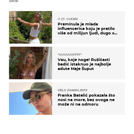
SHOW
U 27. GODINI
Preminula je mlada
influencerica koju je pratilo
više od milijun ljudi, dugo se
borila s opakom bolešću
"UUUUUUFFFF"
Vau, koje noge! Ružičasti
badić istaknuo je najbolje
adute Maje Šuput
VRLO ZANIMLJIVO!
Franka Batelić pokazala što
nosi na more, bez ovoga ne
može ni na odmoru