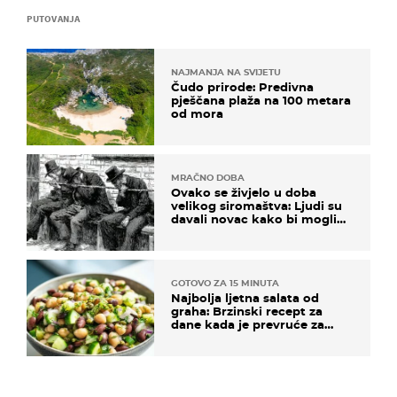
PUTOVANJA
NAJMANJA NA SVIJETU
Čudo prirode: Predivna
pješčana plaža na 100 metara
od mora
MRAČNO DOBA
Ovako se živjelo u doba
velikog siromaštva: Ljudi su
davali novac kako bi mogli
spavati na konopcima
GOTOVO ZA 15 MINUTA
Najbolja ljetna salata od
graha: Brzinski recept za
dane kada je prevruće za
kuhanje