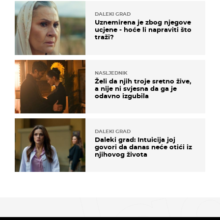
DALEKI GRAD
Uznemirena je zbog njegove
ucjene - hoće li napraviti što
traži?
NASLJEDNIK
Želi da njih troje sretno žive,
a nije ni svjesna da ga je
odavno izgubila
DALEKI GRAD
Daleki grad: Intuicija joj
govori da danas neće otići iz
njihovog života