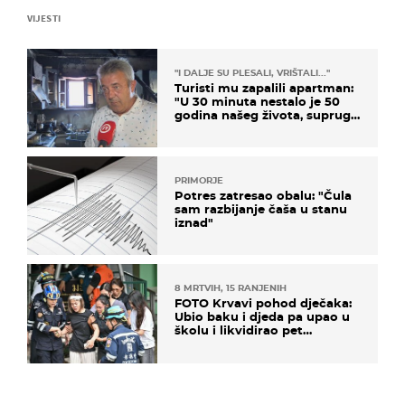
VIJESTI
"I DALJE SU PLESALI, VRIŠTALI..."
Turisti mu zapalili apartman:
"U 30 minuta nestalo je 50
godina našeg života, supruga
i ja ne možemo oka sklopiti"
PRIMORJE
Potres zatresao obalu: "Čula
sam razbijanje čaša u stanu
iznad"
8 MRTVIH, 15 RANJENIH
FOTO Krvavi pohod dječaka:
Ubio baku i djeda pa upao u
školu i likvidirao pet
nastavnika