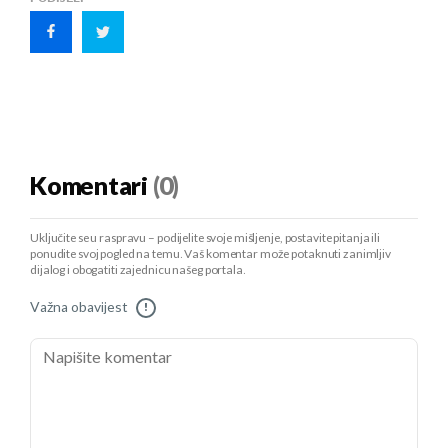
Komentari
(0)
Uključite se u raspravu – podijelite svoje mišljenje, postavite pitanja ili
ponudite svoj pogled na temu. Vaš komentar može potaknuti zanimljiv
dijalog i obogatiti zajednicu našeg portala.
Važna obavijest
!