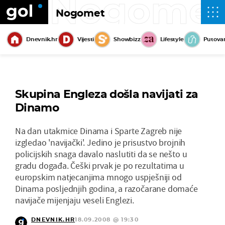
Nogome
Nogomet
Dnevnik.hr
Vijesti
Showbizz
Lifestyle
Putova
Skupina Engleza došla navijati za
Dinamo
Na dan utakmice Dinama i Sparte Zagreb nije
izgledao 'navijački'. Jedino je prisustvo brojnih
policijskih snaga davalo naslutiti da se nešto u
gradu događa. Češki prvak je po rezultatima u
europskim natjecanjima mnogo uspješniji od
Dinama posljednjih godina, a razočarane domaće
navijače mijenjaju veseli Englezi.
DNEVNIK.HR
18.09.2008 @ 19:30