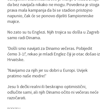
da bez navijača nikako ne mogu. Povedena je stoga
prava mala kampanja da bi se stadion pristojno
napunio, čak će se ponovo dijeliti šampiomnske
majice.
No zato su tu Englezi. Njih trojica su došla u Zagreb
samo radi Dinama.
'Došli smo navijati za Dinamo večeras. Pobijedit
ćemo 3-1!', rekao je mladi Englez čiji je otac došao iz
Hrvatske.
'Navijamo za njih jer su dobri u Europi. Uvijek
pratimo naše modre!'
Jesu li dečki realni ili beskrajno optimistični,
odlučite sami, ali njih Dinamo očito ni večeras neće
razočarati.
PODIJELI