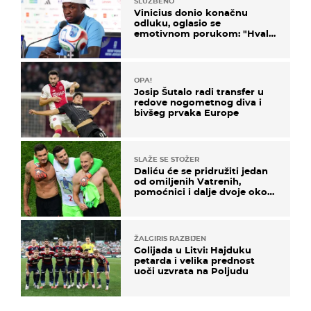
SLUŽBENO
Vinicius donio konačnu
odluku, oglasio se
emotivnom porukom: "Hvala
vam svima"
OPA!
Josip Šutalo radi transfer u
redove nogometnog diva i
bivšeg prvaka Europe
SLAŽE SE STOŽER
Daliću će se pridružiti jedan
od omiljenih Vatrenih,
pomoćnici i dalje dvoje oko
ponude
ŽALGIRIS RAZBIJEN
Golijada u Litvi: Hajduku
petarda i velika prednost
uoči uzvrata na Poljudu