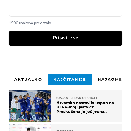
1500 znakova preostalo
Prijavite se
AKTUALNO
NAJČITANIJE
NAJKOMENTI
SJAJAN TJEDAN U EUROPI
Hrvatska nastavila uspon na
UEFA-inoj ljestvici:
Preskočena je još jedna
država