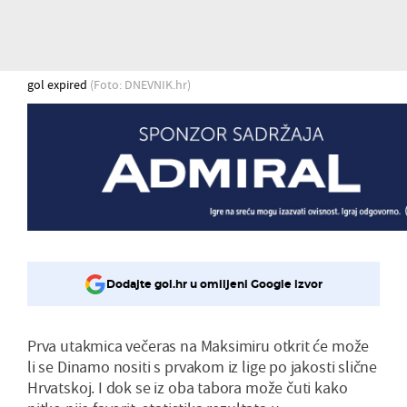
gol expired
(Foto: DNEVNIK.hr)
Dodajte gol.hr u omiljeni Google izvor
Prva utakmica večeras na Maksimiru otkrit će može
li se Dinamo nositi s prvakom iz lige po jakosti slične
Hrvatskoj. I dok se iz oba tabora može čuti kako