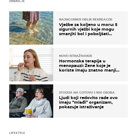
ZDRAVLJE
NAJSIGURNIJI OBLIK REKREACIJE
Vježbe za koljeno u moru: 5
sigurnih vježbi koje mogu
smanjiti bol i poboljšati
pokretljivost
NOVO ISTRAŽIVANJE
Hormonska terapija u
menopauzi: Žene koje je
koriste imaju znatno manji
rizik od ovoga
STUDIJA NA GOTOVO 1.900 OSOBA
Ljudi koji redovito rade ovo
imaju “mlađi” organizam,
pokazuje istraživanje
LIFESTYLE