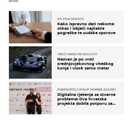
NOVAC
ZA POSLODAVCE
Kako ispravno dati nekome
otkaz i izbjeći najčešće
pogreške te sudske sporove
TREĆI UNIKATNI BUGATTI
Nazvan je po vrsti
srednjovjekovnog viteškog
konja i visok samo metar
POKROVITELJ PHILIP MORRIS ZAGREB
Digitalna rješenja za stvarne
probleme: Dva hrvatska
projekta dobila potporu za
razvoj