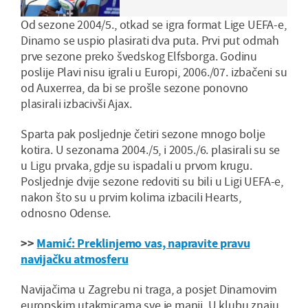
vam svima"
Od sezone 2004/5., otkad se igra format Lige UEFA-e,
Dinamo se uspio plasirati dva puta. Prvi put odmah
prve sezone preko švedskog Elfsborga. Godinu
poslije Plavi nisu igrali u Europi, 2006./07. izbačeni su
od Auxerrea, da bi se prošle sezone ponovno
plasirali izbacivši Ajax.
Sparta pak posljednje četiri sezone mnogo bolje
kotira. U sezonama 2004./5, i 2005./6. plasirali su se
u Ligu prvaka, gdje su ispadali u prvom krugu.
Posljednje dvije sezone redoviti su bili u Ligi UEFA-e,
nakon što su u prvim kolima izbacili Hearts,
odnosno Odense.
>>
Mamić: Preklinjemo vas, napravite pravu
navijačku atmosferu
Navijačima u Zagrebu ni traga, a posjet Dinamovim
europskim utakmicama sve je manji. U klubu znaju