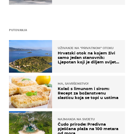
PUTOVANJA
UŽIVANJE NA "PRIVATNOM" OTOKU
Hrvatski otok na kojem živi
samo jedan stanovnik:
Ljepotan koji je diljem svijeta
poznat po svojem "bijelom
zlatu"
MA, SAVRŠENSTVO!
Kolač s limunom i sirom:
Recept za božanstvenu
slasticu koja se topi u ustima
NAJMANJA NA SVIJETU
Čudo prirode: Predivna
pješčana plaža na 100 metara
od mora