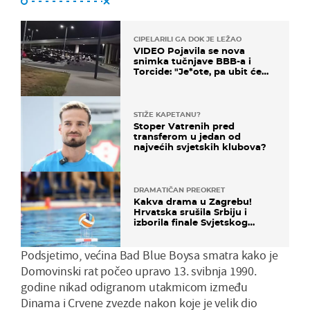
CIPELARILI GA DOK JE LEŽAO
VIDEO Pojavila se nova
snimka tučnjave BBB-a i
Torcide: "Je*ote, pa ubit će
ga!"
STIŽE KAPETANU?
Stoper Vatrenih pred
transferom u jedan od
najvećih svjetskih klubova?
DRAMATIČAN PREOKRET
Kakva drama u Zagrebu!
Hrvatska srušila Srbiju i
izborila finale Svjetskog
prvenstva
Podsjetimo, većina Bad Blue Boysa smatra kako je
Domovinski rat počeo upravo 13. svibnja 1990.
godine nikad odigranom utakmicom između
Dinama i Crvene zvezde nakon koje je velik dio