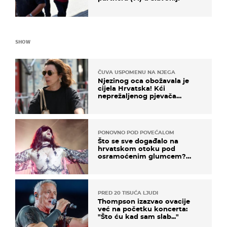
SHOW
ČUVA USPOMENU NA NJEGA
Njezinog oca obožavala je
cijela Hrvatska! Kći
neprežaljenog pjevača
projurila špicom na dva
kotača
PONOVNO POD POVEĆALOM
Što se sve događalo na
hrvatskom otoku pod
osramoćenim glumcem?
Bizarni prizori i danas
izazivaju nevjericu
PRED 20 TISUĆA LJUDI
Thompson izazvao ovacije
već na početku koncerta:
"Što ću kad sam slab..."