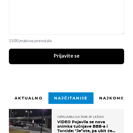
1500 znakova preostalo
Prijavite se
AKTUALNO
NAJČITANIJE
NAJKOMENTI
CIPELARILI GA DOK JE LEŽAO
VIDEO Pojavila se nova
snimka tučnjave BBB-a i
Torcide: "Je*ote, pa ubit će