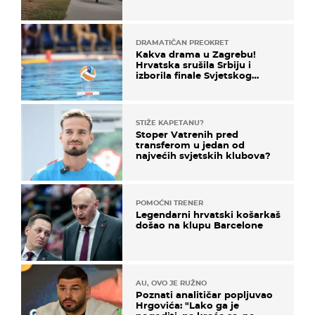
ga!"
DRAMATIČAN PREOKRET
Kakva drama u Zagrebu!
Hrvatska srušila Srbiju i
izborila finale Svjetskog
prvenstva
STIŽE KAPETANU?
Stoper Vatrenih pred
transferom u jedan od
najvećih svjetskih klubova?
POMOĆNI TRENER
Legendarni hrvatski košarkaš
došao na klupu Barcelone
AU, OVO JE RUŽNO
Poznati analitičar popljuvao
Hrgovića: "Lako ga je