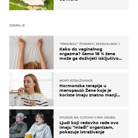
ZDRAVLJE
"VRHUNAC" ŽENSKOG SEKSUALNOG ISKUSTVA
Kako do vaginalnog
orgazma? Samo 18 % žena
može ga doživjeti isključivo
na ovaj način
NOVO ISTRAŽIVANJE
Hormonska terapija u
menopauzi: Žene koje je
koriste imaju znatno manji
rizik od ovoga
STUDIJA NA GOTOVO 1.900 OSOBA
Ljudi koji redovito rade ovo
imaju “mlađi” organizam,
pokazuje istraživanje