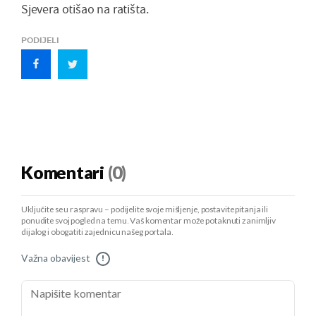
Sjevera otišao na ratišta.
PODIJELI
Komentari
(0)
Uključite se u raspravu – podijelite svoje mišljenje, postavite pitanja ili
ponudite svoj pogled na temu. Vaš komentar može potaknuti zanimljiv
dijalog i obogatiti zajednicu našeg portala.
Važna obavijest
!