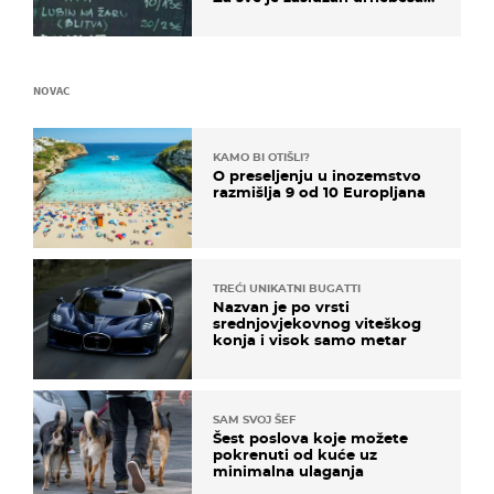
naziv jela
NOVAC
KAMO BI OTIŠLI?
O preseljenju u inozemstvo
razmišlja 9 od 10 Europljana
TREĆI UNIKATNI BUGATTI
Nazvan je po vrsti
srednjovjekovnog viteškog
konja i visok samo metar
SAM SVOJ ŠEF
Šest poslova koje možete
pokrenuti od kuće uz
minimalna ulaganja