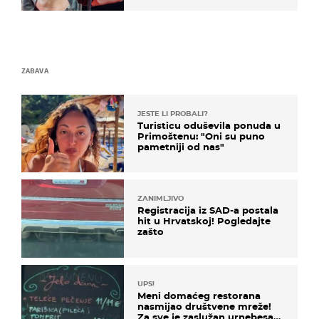
ZABAVA
JESTE LI PROBALI?
Turisticu oduševila ponuda u
Primoštenu: "Oni su puno
pametniji od nas"
ZANIMLJIVO
Registracija iz SAD-a postala
hit u Hrvatskoj! Pogledajte
zašto
UPS!
Meni domaćeg restorana
nasmijao društvene mreže!
Za sve je zaslužan urnebesan