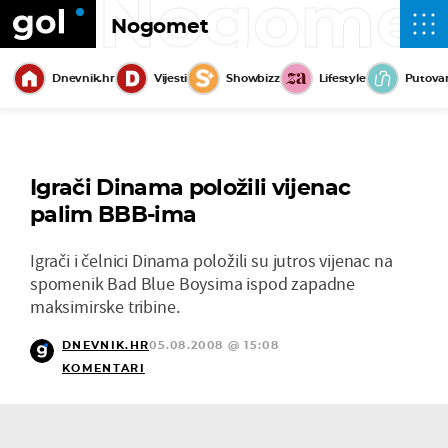
Nogome
Nogomet
Dnevnik.hr
Vijesti
Showbizz
Lifestyle
Putova
Igrači Dinama položili vijenac
palim BBB-ima
Igrači i čelnici Dinama položili su jutros vijenac na
spomenik Bad Blue Boysima ispod zapadne
maksimirske tribine.
DNEVNIK.HR
05.08.2008 @ 15:08
KOMENTARI