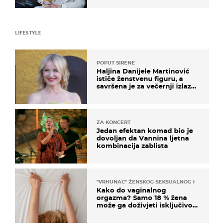
LIFESTYLE
POPUT SIRENE
Haljina Danijele Martinović
ističe ženstvenu figuru, a
savršena je za večernji izlazak
na moru
ZA KONCERT
Jedan efektan komad bio je
dovoljan da Vannina ljetna
kombinacija zablista
"VRHUNAC" ŽENSKOG SEKSUALNOG ISKUSTVA
Kako do vaginalnog
orgazma? Samo 18 % žena
može ga doživjeti isključivo
na ovaj način