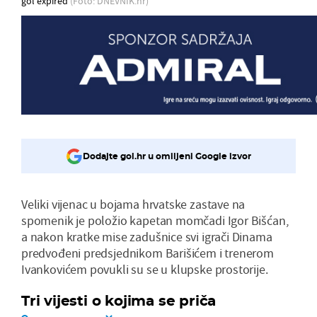
gol expired
(Foto: DNEVNIK.hr)
Dodajte gol.hr u omiljeni Google izvor
Veliki vijenac u bojama hrvatske zastave na
spomenik je položio kapetan momčadi Igor Bišćan,
a nakon kratke mise zadušnice svi igrači Dinama
predvođeni predsjednikom Barišićem i trenerom
Ivankovićem povukli su se u klupske prostorije.
Tri vijesti o kojima se priča