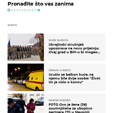
Pronađite što vas zanima
VIJESTI
BURE BARUTA
Ukrajinski stručnjak
upozorava na novu prijetnju:
Ovaj grad u BiH-u bi mogao
biti žarište
DRAMA U RIJECI
Urušio se balkon kuće, na
njemu bile dvije osobe: "Život
im je visio o koncu"
NAKON SUKOBA
FOTO Ovo je žena (36)
osumnjičena za ubojstvo
partnera (71) u Slavoniji