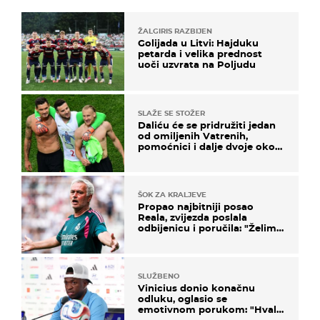
ŽALGIRIS RAZBIJEN
Golijada u Litvi: Hajduku
petarda i velika prednost
uoči uzvrata na Poljudu
SLAŽE SE STOŽER
Daliću će se pridružiti jedan
od omiljenih Vatrenih,
pomoćnici i dalje dvoje oko
ponude
ŠOK ZA KRALJEVE
Propao najbitniji posao
Reala, zvijezda poslala
odbijenicu i poručila: "Želim
u Barcelonu"
SLUŽBENO
Vinicius donio konačnu
odluku, oglasio se
emotivnom porukom: "Hvala