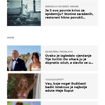
KRENULO OD BRZE HRANE
Je li ovo povrće krivo za
epidemiju? Stotine zaraženih,
restorani hitno povukli
proizvod
SHOW
RASKOŠNA PROSLAVA
Ovako je izgledalo vjenčanje
Tije Jurčić: Do oltara ju je
dopratio očuh, a slavilo se uz
Olivera i Rozgu
"UUUUUUFFFF"
Vau, koje noge! Ružičasti
badić istaknuo je najbolje
adute Maje Šuput