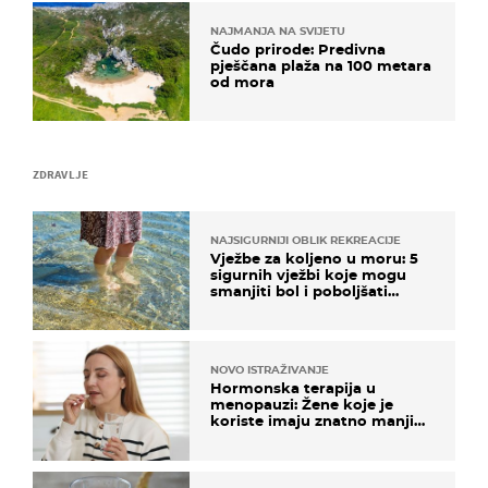
NAJMANJA NA SVIJETU
Čudo prirode: Predivna
pješčana plaža na 100 metara
od mora
ZDRAVLJE
NAJSIGURNIJI OBLIK REKREACIJE
Vježbe za koljeno u moru: 5
sigurnih vježbi koje mogu
smanjiti bol i poboljšati
pokretljivost
NOVO ISTRAŽIVANJE
Hormonska terapija u
menopauzi: Žene koje je
koriste imaju znatno manji
rizik od ovoga