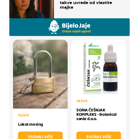
takve uvrede od vlastite
majke
18,90 €
SORIA ČEŠNJAK
KOMPLEKS - Botanical
15,00 €
sante d.o.o.
Lokot mesing
SAZNAJ VIŠE
SAZNAJ VIŠE