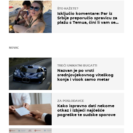
ŠTO KAŽETE?
Isključio komentare: Par iz
Srbije preporučio spravicu za
plažu s Temua, čini li vam se
ovo sigurnim?
NOVAC
TREĆI UNIKATNI BUGATTI
Nazvan je po vrsti
srednjovjekovnog viteškog
konja i visok samo metar
ZA POSLODAVCE
Kako ispravno dati nekome
otkaz i izbjeći najčešće
pogreške te sudske sporove