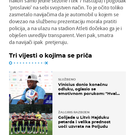
nakon samo jedne sezone i tek 7 nastupa) i pogodak
'proslavio' na sebi svojstven način. To je očito toliko
zasmetalo navijačima da je automobil u kojem se
dovezao na službenu prezentaciju morala pratiti
policija, a na ulazu na stadion Atleti dočekao ga je i
obješen uvredljiv transparent. Vieri pak, smatra
da navijači ipak pretjeruju.
Tri vijesti o kojima se priča
SLUŽBENO
Vinicius donio konačnu
odluku, oglasio se
emotivnom porukom: "Hvala
vam svima"
ŽALGIRIS RAZBIJEN
Golijada u Litvi: Hajduku
petarda i velika prednost
uoči uzvrata na Poljudu