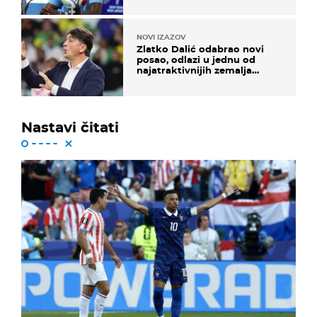
vam svima"
NOVI IZAZOV
Zlatko Dalić odabrao novi
posao, odlazi u jednu od
najatraktivnijih zemalja
svijeta
Nastavi čitati