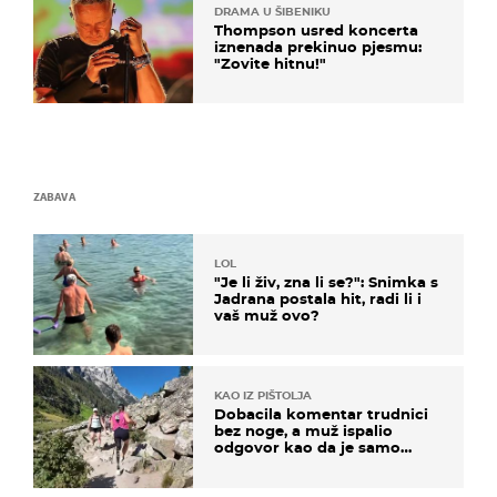
DRAMA U ŠIBENIKU
Thompson usred koncerta
iznenada prekinuo pjesmu:
"Zovite hitnu!"
ZABAVA
LOL
"Je li živ, zna li se?": Snimka s
Jadrana postala hit, radi li i
vaš muž ovo?
KAO IZ PIŠTOLJA
Dobacila komentar trudnici
bez noge, a muž ispalio
odgovor kao da je samo
čekao…