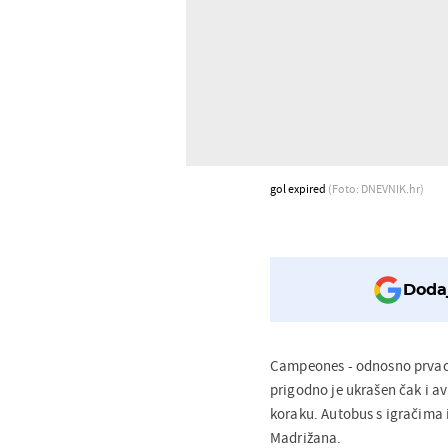
gol expired
(Foto: DNEVNIK.hr)
Dodaj
Campeones - odnosno prvaci
prigodno je ukrašen čak i a
koraku. Autobus s igračima 
Madrižana.