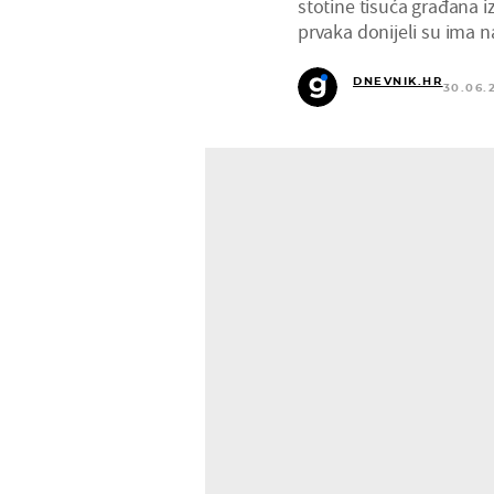
stotine tisuća građana i
prvaka donijeli su ima 
DNEVNIK.HR
30.06.