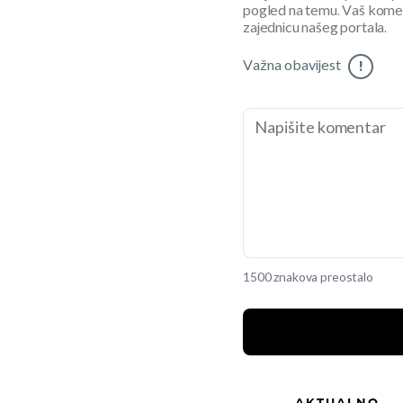
pogled na temu. Vaš koment
zajednicu našeg portala.
Važna obavijest
!
1500 znakova preostalo
AKTUALNO