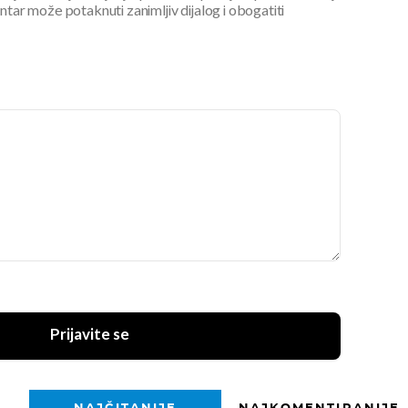
ar može potaknuti zanimljiv dijalog i obogatiti
Prijavite se
NAJČITANIJE
NAJKOMENTIRANIJE