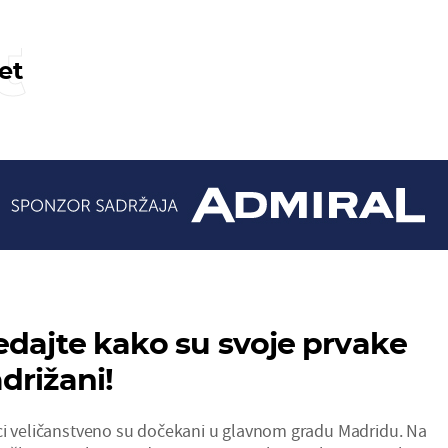
t
et
edajte kako su svoje prvake
drižani!
ci veličanstveno su dočekani u glavnom gradu Madridu. Na