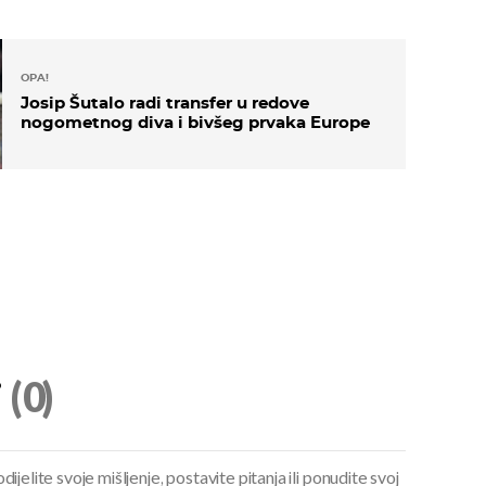
OPA!
Josip Šutalo radi transfer u redove
nogometnog diva i bivšeg prvaka Europe
i
(0)
ijelite svoje mišljenje, postavite pitanja ili ponudite svoj