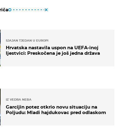
riča
SJAJAN TJEDAN U EUROPI
Hrvatska nastavila uspon na UEFA-inoj
ljestvici: Preskočena je još jedna država
IZ VEDRA NEBA
Garcijin potez otkrio novu situaciju na
Poljudu: Mladi hajdukovac pred odlaskom