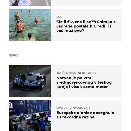
LOL
"Je li živ, zna li se?": Snimka s
Jadrana postala hit, radi li i
vaš muž ovo?
NOVAC
TREĆI UNIKATNI BUGATTI
Nazvan je po vrsti
srednjovjekovnog viteškog
konja i visok samo metar
OVO JE 10 NAJBOLJIH
Europske dionice dosegnule
su rekordne razine