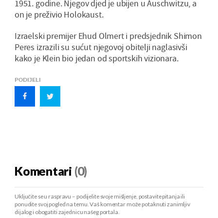
1951. godine. Njegov djed je ubijen u Auschwitzu, a
on je preživio Holokaust.
Izraelski premijer Ehud Olmert i predsjednik Shimon
Peres izrazili su sućut njegovoj obitelji naglasivši
kako je Klein bio jedan od sportskih vizionara.
PODIJELI
Komentari
(0)
Uključite se u raspravu – podijelite svoje mišljenje, postavite pitanja ili
ponudite svoj pogled na temu. Vaš komentar može potaknuti zanimljiv
dijalog i obogatiti zajednicu našeg portala.