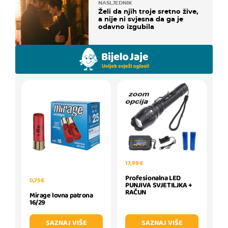
NASLJEDNIK
Želi da njih troje sretno žive,
a nije ni svjesna da ga je
odavno izgubila
17,99 €
Profesionalna LED
0,75 €
PUNJIVA SVJETILJKA +
RAČUN
Mirage lovna patrona
16/29
SAZNAJ VIŠE
SAZNAJ VIŠE