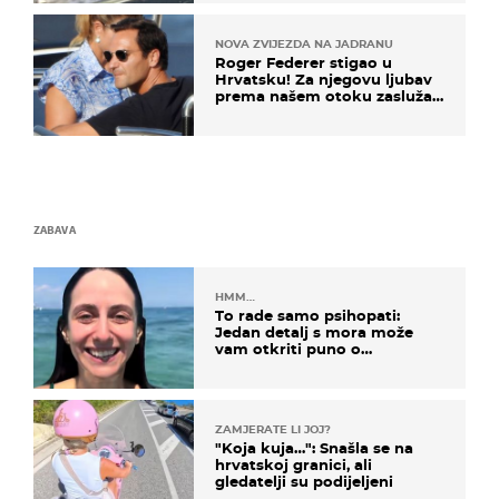
NOVA ZVIJEZDA NA JADRANU
Roger Federer stigao u
Hrvatsku! Za njegovu ljubav
prema našem otoku zaslužan
je jedan poznati Hrvat
ZABAVA
HMM…
To rade samo psihopati:
Jedan detalj s mora može
vam otkriti puno o
prijateljima
ZAMJERATE LI JOJ?
"Koja kuja…": Snašla se na
hrvatskoj granici, ali
gledatelji su podijeljeni