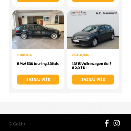
7.500,00 €
26.400,00 €
BMW E36 touring 325tds
12815 Volkswagen Golf
8 2.0 TDI
SAZNAJ VIŠE
SAZNAJ VIŠE
© Gol.hr