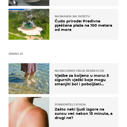
NAJMANJA NA SVIJETU
Čudo prirode: Predivna
pješčana plaža na 100 metara
od mora
ZDRAVLJE
NAJSIGURNIJI OBLIK REKREACIJE
Vježbe za koljeno u moru: 5
sigurnih vježbi koje mogu
smanjiti bol i poboljšati
pokretljivost
POKROVITELJ STADA
Zašto neki ljudi izgore na
suncu već nakon 15 minuta, a
drugi ne?