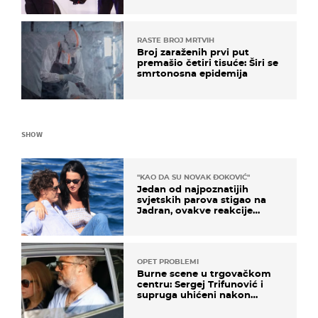
RASTE BROJ MRTVIH
Broj zaraženih prvi put
premašio četiri tisuće: Širi se
smrtonosna epidemija
SHOW
"KAO DA SU NOVAK ĐOKOVIĆ"
Jedan od najpoznatijih
svjetskih parova stigao na
Jadran, ovakve reakcije
vjerojatno nisu očekivali
OPET PROBLEMI
Burne scene u trgovačkom
centru: Sergej Trifunović i
supruga uhićeni nakon
svađe!