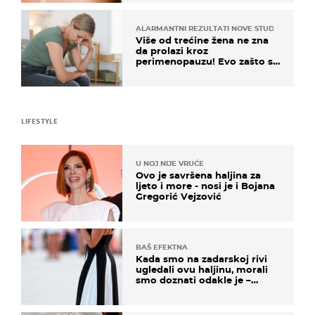
ALARMANTNI REZULTATI NOVE STUDIJE
Više od trećine žena ne zna
da prolazi kroz
perimenopauzu! Evo zašto su
simptomi toliko zbunjujući
LIFESTYLE
U NOJ NIJE VRUĆE
Ovo je savršena haljina za
ljeto i more - nosi je i Bojana
Gregorić Vejzović
BAŠ EFEKTNA
Kada smo na zadarskoj rivi
ugledali ovu haljinu, morali
smo doznati odakle je –
košta samo 18 eura