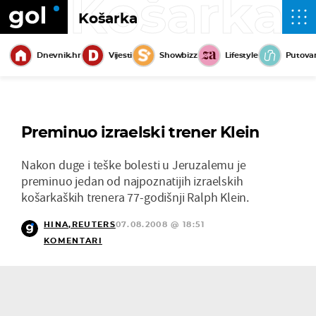
Košarka
Košarka
Dnevnik.hr
Vijesti
Showbizz
Lifestyle
Putova
Preminuo izraelski trener Klein
Nakon duge i teške bolesti u Jeruzalemu je
preminuo jedan od najpoznatijih izraelskih
košarkaških trenera 77-godišnji Ralph Klein.
HINA,REUTERS
07.08.2008 @ 18:51
KOMENTARI