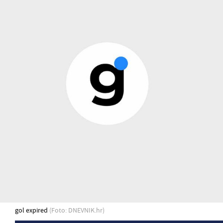
gol expired
(Foto: DNEVNIK.hr)