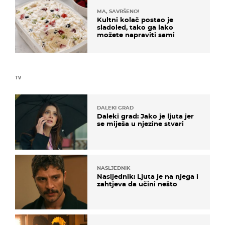
MA, SAVRŠENO!
Kultni kolač postao je
sladoled, tako ga lako
možete napraviti sami
TV
DALEKI GRAD
Daleki grad: Jako je ljuta jer
se miješa u njezine stvari
NASLJEDNIK
Nasljednik: Ljuta je na njega i
zahtjeva da učini nešto