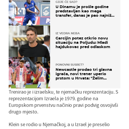
GDJE ĆE SAD?
U Dinamu je prošle godine
predstavljen kao mega
transfer, danas je pao najniže
u karijeri
IZ VEDRA NEBA
Garcijin potez otkrio novu
situaciju na Poljudu: Mladi
hajdukovac pred odlaskom
PONOVNI SUSRET?
Newcastle prodao tri glavna
igrača, novi trener uperio
prstom u Hrvata: "Želim
njega!"
Trenirao je i izraelsku, te njemačku reprezentaciju. S
reprezentacijom Izraela je 1979. godine na
Europskom prvenstvu načinio pravi podvig osvojivši
drugo mjesto.
Klein se rodio u Njemačkoj, a u Izrael je preselio