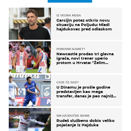
IZ VEDRA NEBA
Garcijin potez otkrio novu
situaciju na Poljudu: Mladi
hajdukovac pred odlaskom
PONOVNI SUSRET?
Newcastle prodao tri glavna
igrača, novi trener uperio
prstom u Hrvata: "Želim
njega!"
GDJE ĆE SAD?
U Dinamu je prošle godine
predstavljen kao mega
transfer, danas je pao najniže
u karijeri
SIN HAJDUČKE IKONE
Rudeš službeno dobio veliko
pojačanje iz Hajduka