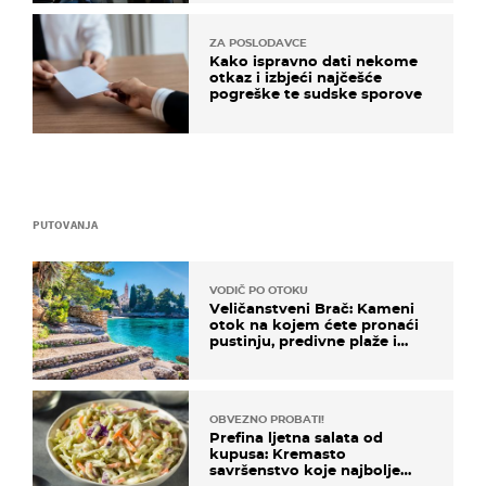
ZA POSLODAVCE
Kako ispravno dati nekome
otkaz i izbjeći najčešće
pogreške te sudske sporove
PUTOVANJA
VODIČ PO OTOKU
Veličanstveni Brač: Kameni
otok na kojem ćete pronaći
pustinju, predivne plaže i
uzbudljivu hranu
OBVEZNO PROBATI!
Prefina ljetna salata od
kupusa: Kremasto
savršenstvo koje najbolje
paše uz pečeno meso