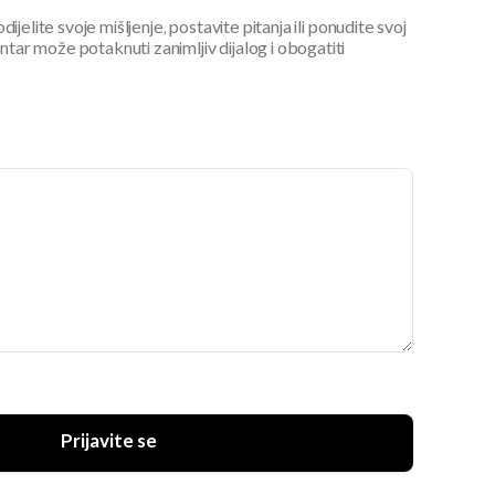
ijelite svoje mišljenje, postavite pitanja ili ponudite svoj
ar može potaknuti zanimljiv dijalog i obogatiti
Prijavite se