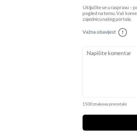
Uključite se u raspravu – pod
pogled na temu. Vaš koment
zajednicu našeg portala.
Važna obavijest
!
1500 znakova preostalo