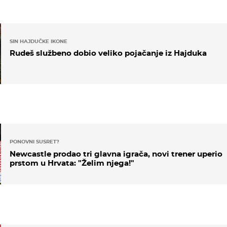
SIN HAJDUČKE IKONE
Rudeš službeno dobio veliko pojačanje iz Hajduka
PONOVNI SUSRET?
Newcastle prodao tri glavna igrača, novi trener uperio
prstom u Hrvata: "Želim njega!"