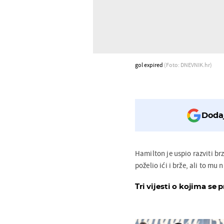
gol expired
(Foto: DNEVNIK.hr)
Dodaj
Hamilton je uspio razviti brz
poželio ići i brže, ali to mu 
Tri vijesti o kojima se p