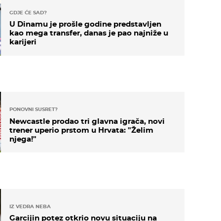
GDJE ĆE SAD?
U Dinamu je prošle godine predstavljen
kao mega transfer, danas je pao najniže u
karijeri
PONOVNI SUSRET?
Newcastle prodao tri glavna igrača, novi
trener uperio prstom u Hrvata: "Želim
njega!"
IZ VEDRA NEBA
Garcijin potez otkrio novu situaciju na