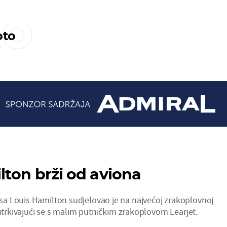
to
to
lton brži od aviona
a Louis Hamilton sudjelovao je na najvećoj zrakoplovnoj
 utrkivajući se s malim putničkim zrakoplovom Learjet.