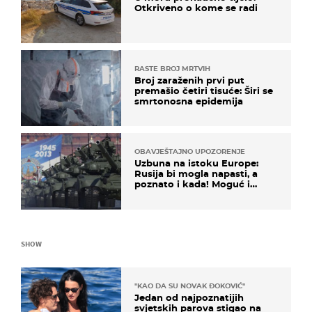
Otkriveno o kome se radi
RASTE BROJ MRTVIH
Broj zaraženih prvi put
premašio četiri tisuće: Širi se
smrtonosna epidemija
OBAVJEŠTAJNO UPOZORENJE
Uzbuna na istoku Europe:
Rusija bi mogla napasti, a
poznato i kada! Moguć i
kopneni upad u članicu
NATO-a
SHOW
"KAO DA SU NOVAK ĐOKOVIĆ"
Jedan od najpoznatijih
svjetskih parova stigao na