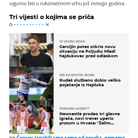
sigurno biti u rukometnom vrhu još mnogo godina.
Tri vijesti o kojima se priča
IZ VEDRA NEBA
Garcijin potez otkrio novu
situaciju na Poljudu: Mladi
hajdukovac pred odlaskom
SIN HAJDUČKE IKONE
Rudeš službeno dobio veliko
pojačanje iz Hajduka
PONOVNI SUSRET?
Newcastle prodao tri glavna
igrača, novi trener uperio
prstom u Hrvata: "Želim
njega!"
>>
Červar: Izgubili smo samo od prvaka, nemamo