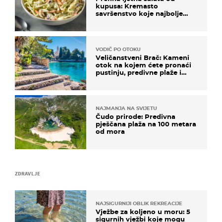
kupusa: Kremasto
savršenstvo koje najbolje
paše uz pečeno meso
VODIČ PO OTOKU
Veličanstveni Brač: Kameni
otok na kojem ćete pronaći
pustinju, predivne plaže i
uzbudljivu hranu
NAJMANJA NA SVIJETU
Čudo prirode: Predivna
pješčana plaža na 100 metara
od mora
ZDRAVLJE
NAJSIGURNIJI OBLIK REKREACIJE
Vježbe za koljeno u moru: 5
sigurnih vježbi koje mogu