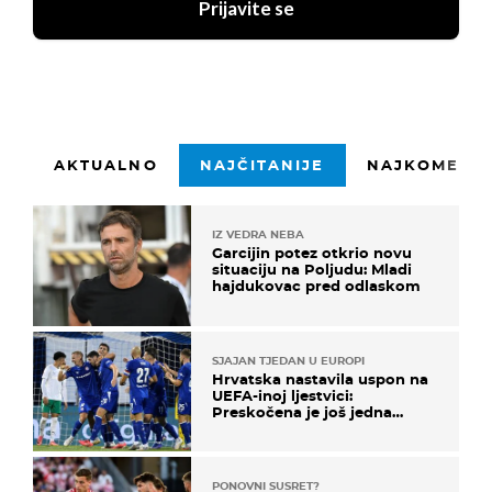
Prijavite se
AKTUALNO
NAJČITANIJE
NAJKOMENTI
IZ VEDRA NEBA
Garcijin potez otkrio novu
situaciju na Poljudu: Mladi
hajdukovac pred odlaskom
SJAJAN TJEDAN U EUROPI
Hrvatska nastavila uspon na
UEFA-inoj ljestvici:
Preskočena je još jedna
država
PONOVNI SUSRET?