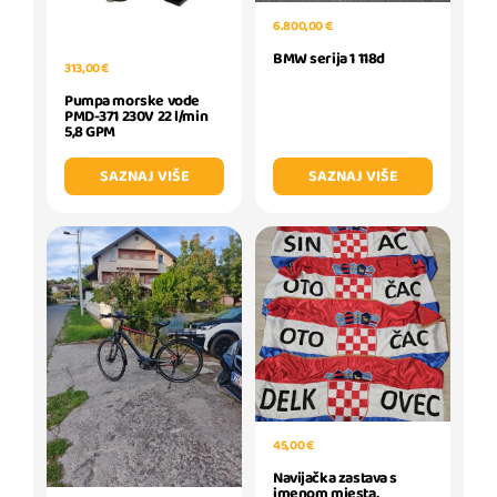
6.800,00 €
BMW serija 1 118d
313,00 €
Pumpa morske vode
PMD-371 230V 22 l/min
5,8 GPM
SAZNAJ VIŠE
SAZNAJ VIŠE
45,00 €
Navijačka zastava s
imenom mjesta,