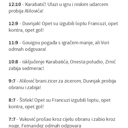
12:10
- Karabatić! Ulazi u igru i niskim udarcem
probija Alilovića!
12:9
- Duvnjak! Opet su izgubili loptu Francuzi, opet
kontra, opet gol!
11:9
- Gouigou pogađa s igračem manje, ali Vori
odmah odgovara!
10:8
- isključenje Karabatića, Onesta poludio, Zrnić
zabija sedmerac!
9:7
- Alilović brani zicer za zicerom, Duvnjak probija
obranu i zabija!
8:7
- Štrlek! Opet su Francuzi izgubili loptu, opet
kontra, opet gol!
7:7
- Vuković prošao kroz cijelu obranu i zabio kroz
noge, Fernandez odmah odgovara