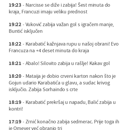
19:23
- Narcisse se diže i zabija! Šest minuta do
kraja, Francuzi imaju veliku prednost
19:22
- Vuković zabija važan gol s igračem manje,
Buntić isključen
18:22
- Karabatić kažnjava rupu u našoj obrani! Evo
Francuza na +4 deset minuta do kraja
18:21
- Abalo! Silovito zabija u rašlje! Kakav gol
18:20
- Mataija je dobio crveni karton nakon što je
Gojun udario Karabatića u glavu, a sudac krivog
isključio. Zabija Sorhaindo s crte
18:19
- Karabatić prekršaj u napadu, Balić zabija u
kontri!
17:19
- Zrnić konačno zabija sedmerac. Prije toga ih
je Omeyer već obranio tri