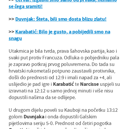
se čega sramiti!
>>
Duvnjak: Šteta, bili smo dosta blizu zlatu!
>>
Karabatić: Bilo je gusto, a pobijedili smo na
snagu
Utakmica je bila tvrda, prava šahovska partija, kao i
svaki put protiv Francuza. Odluka o pobjedniku pala
je zapravo potkraj prvog poluvremena. Do tada su
hrvatski rukometaši potpuno zaustavili protivnika,
došli do prednosti od 12:9 i imali napad za +4, ali
uslijedio je pad igre i
Karabatić
te
Narcisse
uspjeli su
izravnati na 12:12 u samo jednoj minuti i više nisu
dopustili našima da se odlijepe.
U drugom dijelu poveli su Kauboji na početku 13:12
golom
Duvnjaka
i onda dopustili Galskim
pijetlovima seriju 5-0. Prednost od četiri pogotka