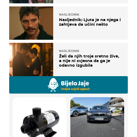
NASLJEDNIK
Nasljednik: Ljuta je na njega i
zahtjeva da učini nešto
NASLJEDNIK
Želi da njih troje sretno žive,
a nije ni svjesna da ga je
odavno izgubila