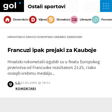
Ostali sp
Ostali sportovi
Dnevnik.hr
Vijesti
Showbizz
Lifestyle
Putova
HRVATSKOJ DRUGO EUROPSKO SREBRO ZAREDOM!
Francuzi ipak prejaki za Kauboje
Hrvatski rukometaši izgubili su u finalu Europskog
prvenstva od Francuske rezultatom 21:25, i tako
osvojili srebrnu medalju...
I.J.
31.01.2010 @ 18:14
KOMENTARI