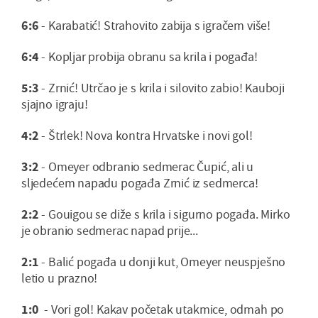
6:6
- Karabatić! Strahovito zabija s igračem više!
6:4
- Kopljar probija obranu sa krila i pogađa!
5:3
- Zrnić! Utrčao je s krila i silovito zabio! Kauboji
sjajno igraju!
4:2
- Štrlek! Nova kontra Hrvatske i novi gol!
3:2
- Omeyer odbranio sedmerac Čupić, ali u
sljedećem napadu pogađa Zrnić iz sedmerca!
2:2
- Gouigou se diže s krila i sigurno pogađa. Mirko
je obranio sedmerac napad prije...
2:1
- Balić pogađa u donji kut, Omeyer neuspješno
letio u prazno!
1:0
- Vori gol! Kakav početak utakmice, odmah po