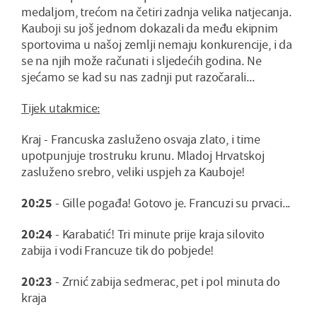
medaljom, trećom na četiri zadnja velika natjecanja.
Kauboji su još jednom dokazali da među ekipnim
sportovima u našoj zemlji nemaju konkurencije, i da
se na njih može računati i sljedećih godina. Ne
sjećamo se kad su nas zadnji put razočarali...
Tijek utakmice:
Kraj - Francuska zasluženo osvaja zlato, i time
upotpunjuje trostruku krunu. Mladoj Hrvatskoj
zasluženo srebro, veliki uspjeh za Kauboje!
20:25
- Gille pogađa! Gotovo je. Francuzi su prvaci...
20:24
- Karabatić! Tri minute prije kraja silovito
zabija i vodi Francuze tik do pobjede!
20:23
- Zrnić zabija sedmerac, pet i pol minuta do
kraja