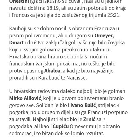
Onestini
igrači iskusno su čuvali, naši su u jednom
navratu došli na 18:19, ali su zatim potonuli do kraja
i Francuska je stigla do zasluženog trijumfa 25:21.
Kauboji su se dobro nosili s obranom Francuza u
prvom poluvremenu, ali u drugom su
Omeyer,
Dinart
i društvo zaključali gol i više nije bilo čovjeka
koji bi svojim golovima preokrenuo utakmicu.
Hrvatska obrana hrabro se borila s moćnim
francuskim vanjskim pucačima, no teško je bilo
protiv opasnog
Abaloa
, a kad je bilo najvažnije
proradili su i Karabatić te Narcisse.
U hrvatskim redovima daleko najbolji bio je golman
Mirko Alilović
, koji je u prvom poluvremenu branio
gotovo sve. Solidan je bio i
Ivano Balić
, strijelac 4
pogotka, no u drugom dijelu su ga Francuzi potpuno
zaustavili. Najbolji strijelac bio je
Zrnić
sa 7
pogodaka, ali kao i
Čupiću
Omeyer mu je obranio
sedmerac, i to bitan dok se lomio rezultat.