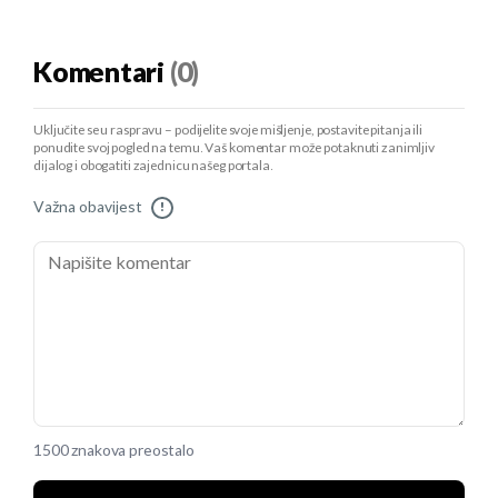
Komentari
(0)
Uključite se u raspravu – podijelite svoje mišljenje, postavite pitanja ili
ponudite svoj pogled na temu. Vaš komentar može potaknuti zanimljiv
dijalog i obogatiti zajednicu našeg portala.
Važna obavijest
!
1500 znakova preostalo