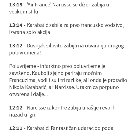
13:15
- 'Air France' Narcisse se diže i zabija u
velikom stilu
13:14
- Karabatić zabija za prvo francusko vodstvo,
izvrsna solo akcija
13:12
- Duvnjak silovito zabija na otvaranju drugog
poluvremena!
Poluvrijeme - infarktno prvo poluvrijeme je
završeno. Kauboji sjajno pariraju moćnim
Francuzima, vodili su i tri razlike, ali onda je proradio
Nikola Karabatić, a i Narcisse. Utakmica potpuno
otvorena i dalje...
12:12
- Narcisse iz kontre zabija u rašlje i evo ih
nazad u igri!
12:11
- Karabatić! Fantastičan udarac od poda