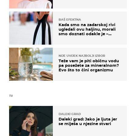
BAŠ EFEKTNA
Kada smo na zadarskoj rivi
ugledali ovu haljinu, morali
smo doznati odakle je –
košta samo 18 eura
NIJE UVIJEK NAJBOLJI IZBOR
Teže vam je piti običnu vodu
pa posežete za mineralnom?
Evo što to čini organizmu
TV
DALEKI GRAD
Daleki grad: Jako je ljuta jer
se miješa u njezine stvari