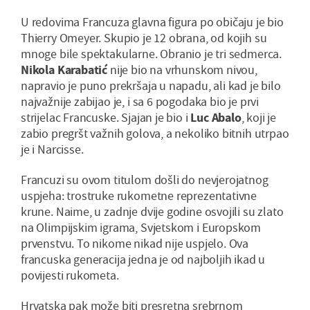
U redovima Francuza glavna figura po običaju je bio
Thierry Omeyer. Skupio je 12 obrana, od kojih su
mnoge bile spektakularne. Obranio je tri sedmerca.
Nikola Karabatić
nije bio na vrhunskom nivou,
napravio je puno prekršaja u napadu, ali kad je bilo
najvažnije zabijao je, i sa 6 pogodaka bio je prvi
strijelac Francuske. Sjajan je bio i
Luc Abalo
, koji je
zabio pregršt važnih golova, a nekoliko bitnih utrpao
je i Narcisse.
Francuzi su ovom titulom došli do nevjerojatnog
uspjeha: trostruke rukometne reprezentativne
krune. Naime, u zadnje dvije godine osvojili su zlato
na Olimpijskim igrama, Svjetskom i Europskom
prvenstvu. To nikome nikad nije uspjelo. Ova
francuska generacija jedna je od najboljih ikad u
povijesti rukometa.
Hrvatska pak može biti presretna srebrnom