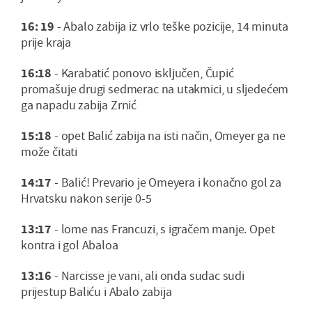
16: 19
- Abalo zabija iz vrlo teške pozicije, 14 minuta
prije kraja
16:18
- Karabatić ponovo isključen, Čupić
promašuje drugi sedmerac na utakmici, u sljedećem
ga napadu zabija Zrnić
15:18
- opet Balić zabija na isti način, Omeyer ga ne
može čitati
14:17
- Balić! Prevario je Omeyera i konačno gol za
Hrvatsku nakon serije 0-5
13:17
- lome nas Francuzi, s igračem manje. Opet
kontra i gol Abaloa
13:16
- Narcisse je vani, ali onda sudac sudi
prijestup Baliću i Abalo zabija