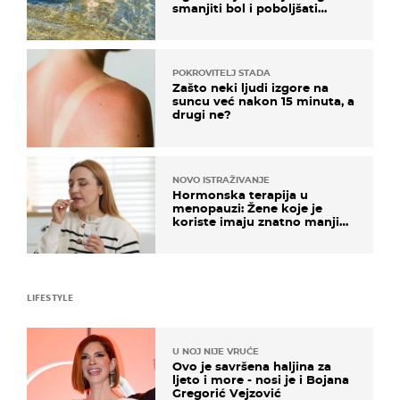
smanjiti bol i poboljšati
pokretljivost
POKROVITELJ STADA
Zašto neki ljudi izgore na
suncu već nakon 15 minuta, a
drugi ne?
NOVO ISTRAŽIVANJE
Hormonska terapija u
menopauzi: Žene koje je
koriste imaju znatno manji
rizik od ovoga
LIFESTYLE
U NOJ NIJE VRUĆE
Ovo je savršena haljina za
ljeto i more - nosi je i Bojana
Gregorić Vejzović