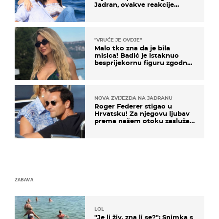
Jadran, ovakve reakcije
vjerojatno nisu očekivali
"VRUĆE JE OVDJE"
Malo tko zna da je bila
misica! Badić je istaknuo
besprijekornu figuru zgodne
voditeljice
NOVA ZVIJEZDA NA JADRANU
Roger Federer stigao u
Hrvatsku! Za njegovu ljubav
prema našem otoku zaslužan
je jedan poznati Hrvat
ZABAVA
LOL
"Je li živ, zna li se?": Snimka s