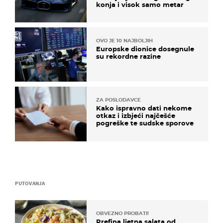
konja i visok samo metar
OVO JE 10 NAJBOLJIH
Europske dionice dosegnule
su rekordne razine
ZA POSLODAVCE
Kako ispravno dati nekome
otkaz i izbjeći najčešće
pogreške te sudske sporove
PUTOVANJA
OBVEZNO PROBATI!
Prefina ljetna salata od