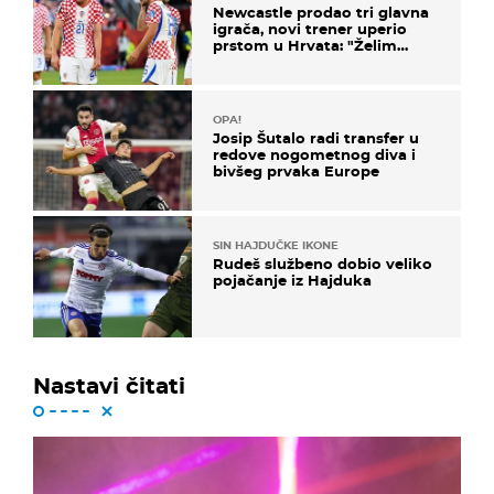
Newcastle prodao tri glavna
igrača, novi trener uperio
prstom u Hrvata: "Želim
njega!"
OPA!
Josip Šutalo radi transfer u
redove nogometnog diva i
bivšeg prvaka Europe
SIN HAJDUČKE IKONE
Rudeš službeno dobio veliko
pojačanje iz Hajduka
Nastavi čitati