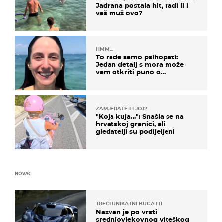
Jadrana postala hit, radi li i
vaš muž ovo?
HMM…
To rade samo psihopati:
Jedan detalj s mora može
vam otkriti puno o
prijateljima
ZAMJERATE LI JOJ?
"Koja kuja…": Snašla se na
hrvatskoj granici, ali
gledatelji su podijeljeni
NOVAC
TREĆI UNIKATNI BUGATTI
Nazvan je po vrsti
srednjovjekovnog viteškog