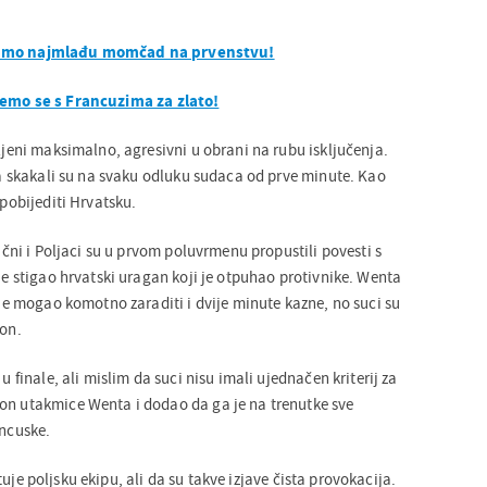
mamo najmlađu momčad na prvenstvu!
ćemo se s Francuzima za zlato!
aljeni maksimalno, agresivni u obrani na rubu isključenja.
upa skakali su na svaku odluku sudaca od prve minute. Kao
 pobijediti Hrvatsku.
tični i Poljaci su u prvom poluvrmenu propustili povesti s
 je stigao hrvatski uragan koji je otpuhao protivnike. Wenta
a je mogao komotno zaraditi i dvije minute kazne, no suci su
ton.
 u finale, ali mislim da suci nisu imali ujednačen kriterij za
on utakmice Wenta i dodao da ga je na trenutke sve
ancuske.
uje poljsku ekipu, ali da su takve izjave čista provokacija.