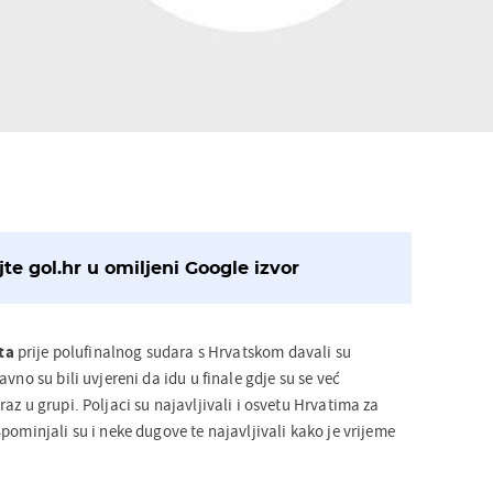
te gol.hr u omiljeni Google izvor
ta
prije polufinalnog sudara s Hrvatskom davali su
vno su bili uvjereni da idu u finale gdje su se već
az u grupi. Poljaci su najavljivali i osvetu Hrvatima za
pominjali su i neke dugove te najavljivali kako je vrijeme