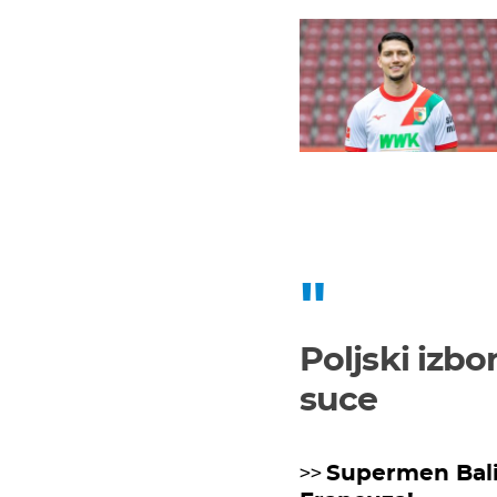
Poljski izbo
suce
>>
Supermen Balić