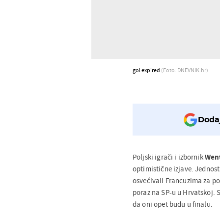
gol expired
(Foto: DNEVNIK.hr)
Dodaj
Poljski igrači i izbornik
Wen
optimistične izjave. Jednosta
osvećivali Francuzima za por
poraz na SP-u u Hrvatskoj. S
da oni opet budu u finalu.