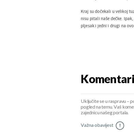
Kraj su dočekali u velikoj tu
nisu pitali naše dečke. Ipak,
pljesak i jedni i drugi na ov
Komentar
Uključite se u raspravu – pod
pogled na temu. Vaš koment
zajednicu našeg portala.
Važna obavijest
!