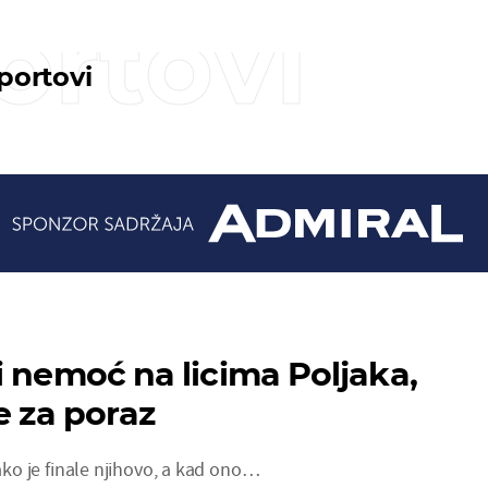
ortovi
sportovi
i nemoć na licima Poljaka,
e za poraz
kako je finale njihovo, a kad ono…