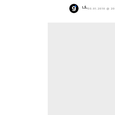
I.Š.
30.01.2010 @ 20