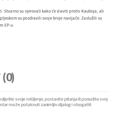
zi. Stvarno su vjerovali kako će slaviti protiv Kauboja, ali
 pljeskom su pozdravili svoje broje navijače. Zaslužili su
om EP-u.
i
(0)
ijelite svoje mišljenje, postavite pitanja ili ponudite svoj
ar može potaknuti zanimljiv dijalog i obogatiti