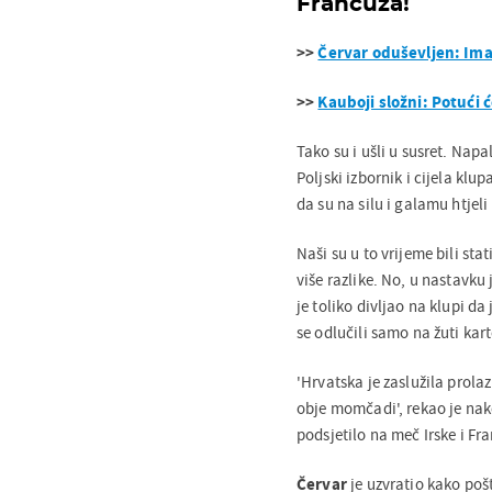
Francuza!
>>
Červar oduševljen: I
>>
Kauboji složni: Potući 
Tako su i ušli u susret. Nap
Poljski izbornik i cijela kl
da su na silu i galamu htjeli
Naši su u to vrijeme bili sta
više razlike. No, u nastavku
je toliko divljao na klupi d
se odlučili samo na žuti kar
'Hrvatska je zaslužila prolaz
obje momčadi', rekao je nak
podsjetilo na meč Irske i Fr
Červar
je uzvratio kako pošt