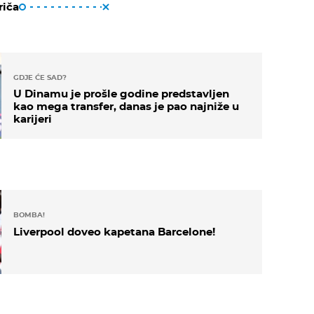
riča
GDJE ĆE SAD?
U Dinamu je prošle godine predstavljen
kao mega transfer, danas je pao najniže u
karijeri
BOMBA!
Liverpool doveo kapetana Barcelone!