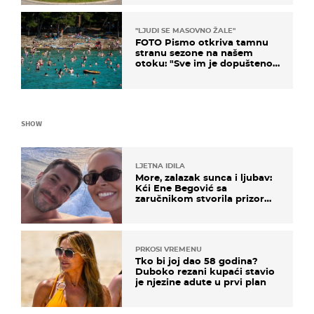
"LJUDI SE MASOVNO ŽALE"
FOTO Pismo otkriva tamnu
stranu sezone na našem
otoku: "Sve im je dopušteno!
Izlijevaju fekalije u more, na
plažama se dobije kožni osip"
SHOW
LJETNA IDILA
More, zalazak sunca i ljubav:
Kći Ene Begović sa
zaručnikom stvorila prizor
kao s razglednice
PRKOSI VREMENU
Tko bi joj dao 58 godina?
Duboko rezani kupaći stavio
je njezine adute u prvi plan