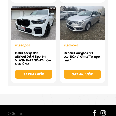
54.990,00 €
11.300,00 €
BMW serije X5:
Renault megane 1.3
xDrive30d M Sport-1
tce*102ks*Klima*Tempo
VLASNIK-PANO-22 inča-
mat*
ODLIČNO
SAZNAJ VIŠE
SAZNAJ VIŠE
© Gol.hr