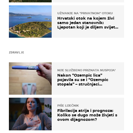
kojega zastaje dah
UŽIVANJE NA "PRIVATNOM" OTOKU
Hrvatski otok na kojem živi
samo jedan stanovnik:
Ljepotan koji je diljem svijeta
poznat po svojem "bijelom
zlatu"
ZDRAVLJE
NIJE SLUŽBENO PRIZNATA NUSPOJAVA, ALI ...
Nakon “Ozempic lica”
pojavila su se i “Ozempic
stopala” – stručnjaci
objašnjavaju što se događa
PIŠE LIJEČNIK
Fibrilacija atrija i prognoza:
Koliko se dugo može živjeti s
ovom dijagnozom?