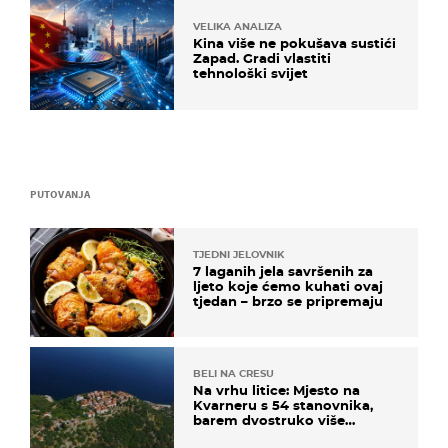
VELIKA ANALIZA
Kina više ne pokušava sustići
Zapad. Gradi vlastiti
tehnološki svijet
PUTOVANJA
TJEDNI JELOVNIK
7 laganih jela savršenih za
ljeto koje ćemo kuhati ovaj
tjedan – brzo se pripremaju
BELI NA CRESU
Na vrhu litice: Mjesto na
Kvarneru s 54 stanovnika,
barem dvostruko više
mačaka i pogledom od