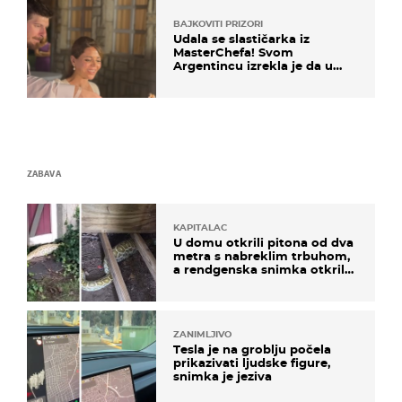
BAJKOVITI PRIZORI
Udala se slastičarka iz
MasterChefa! Svom
Argentincu izrekla je da u
rodnoj Hercegovini
ZABAVA
KAPITALAC
U domu otkrili pitona od dva
metra s nabreklim trbuhom,
a rendgenska snimka otkrila
posljednji obrok
ZANIMLJIVO
Tesla je na groblju počela
prikazivati ljudske figure,
snimka je jeziva