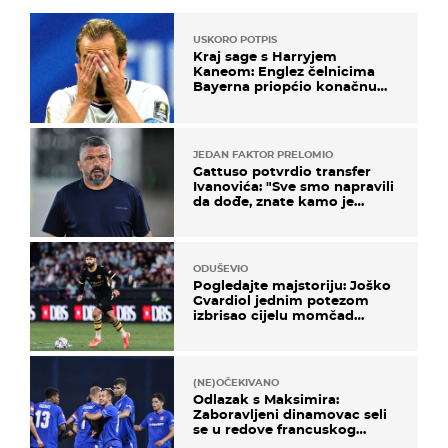
USKORO POTPIS
Kraj sage s Harryjem
Kaneom: Englez čelnicima
Bayerna priopćio konačnu
odluku
JEDAN FAKTOR PRELOMIO
Gattuso potvrdio transfer
Ivanovića: "Sve smo napravili
da dođe, znate kamo je
otišao..."
ODUŠEVIO
Pogledajte majstoriju: Joško
Gvardiol jednim potezom
izbrisao cijelu momčad
Atletica
(NE)OČEKIVANO
Odlazak s Maksimira:
Zaboravljeni dinamovac seli
se u redove francuskog
prvoligaša