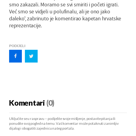
smo zakazali. Moramo se svi smiriti i početi igrati.
Već smo se vidjeli u polufinalu, ali je ono jako
daleko', zabrinuto je komentirao kapetan hrvatske
reprezentacije.
PODIJELI
Komentari
(0)
Uključite se u raspravu – podijelite svoje mišljenje, postavite pitanja ili
ponudite svoj pogled na temu. Vaš komentar može potaknuti zanimljiv
dijalog i obogatiti zajednicu našeg portala.