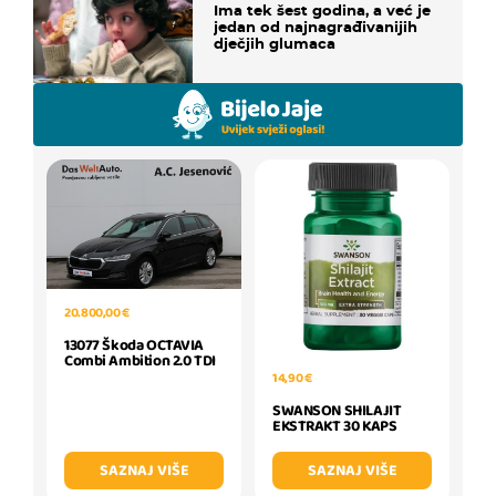
Ima tek šest godina, a već je
jedan od najnagrađivanijih
dječjih glumaca
20.800,00 €
13077 Škoda OCTAVIA
Combi Ambition 2.0 TDI
14,90 €
SWANSON SHILAJIT
EKSTRAKT 30 KAPS
SAZNAJ VIŠE
SAZNAJ VIŠE