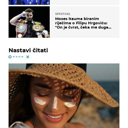
SPEKTAKL
Moses Itauma biranim
riječima o Filipu Hrgoviću:
"On je čvrst, čeka me duga
noć"
Nastavi čitati