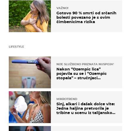
VAŽNO!
Gotovo 90 % smrti od srčanih
bolesti povezano je s ovim
čimbenicima rizika
LIFESTYLE
NIJE SLUŽBENO PRIZNATA NUSPOJAVA, ALI ...
Nakon “Ozempic lica”
pojavila su se i “Ozempic
stopala” – stručnjaci
objašnjavaju što se događa
MIKROTREND
Sinj, alkari i dašak dolce vite:
Jedna haljina pretvorila je
tribine u scenu iz talijanskog
filma