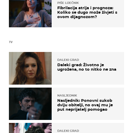
PIŠE LIJEČNIK
Fibrilacija atrija i prognoza:
Koliko se dugo može živjeti s
ovom dijagnozom?
TV
DALEKI GRAD
Daleki grad: Životno je
ugrožena, no to nitko ne zna
NASLJEDNIK
Nasljednik: Ponovni sukob
dviju obitelji, no ovaj mu je
put neprijatelj pomogao
DALEKI GRAD