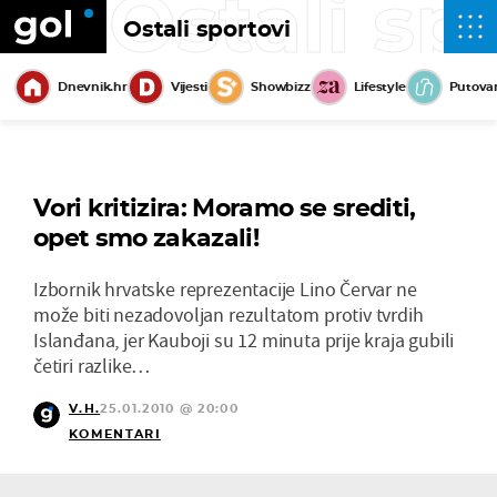
Ostali sp
Ostali sportovi
Dnevnik.hr
Vijesti
Showbizz
Lifestyle
Putova
Vori kritizira: Moramo se srediti,
opet smo zakazali!
Izbornik hrvatske reprezentacije Lino Červar ne
može biti nezadovoljan rezultatom protiv tvrdih
Islanđana, jer Kauboji su 12 minuta prije kraja gubili
četiri razlike…
V.H.
25.01.2010 @ 20:00
KOMENTARI