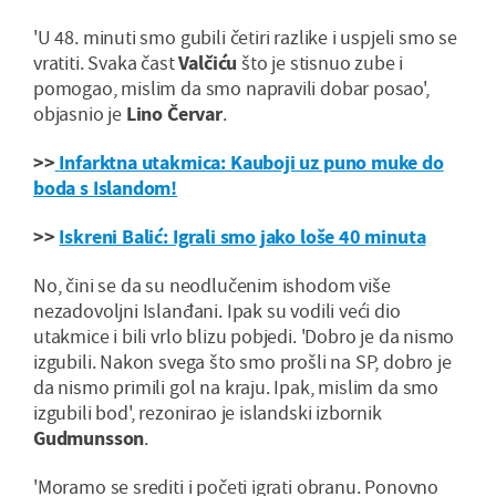
'U 48. minuti smo gubili četiri razlike i uspjeli smo se
vratiti. Svaka čast
Valčiću
što je stisnuo zube i
pomogao, mislim da smo napravili dobar posao',
objasnio je
Lino Červar
.
>>
Infarktna utakmica: Kauboji uz puno muke do
boda s Islandom!
>>
Iskreni Balić: Igrali smo jako loše 40 minuta
No, čini se da su neodlučenim ishodom više
nezadovoljni Islanđani. Ipak su vodili veći dio
utakmice i bili vrlo blizu pobjedi. 'Dobro je da nismo
izgubili. Nakon svega što smo prošli na SP, dobro je
da nismo primili gol na kraju. Ipak, mislim da smo
izgubili bod', rezonirao je islandski izbornik
Gudmunsson
.
'Moramo se srediti i početi igrati obranu. Ponovno