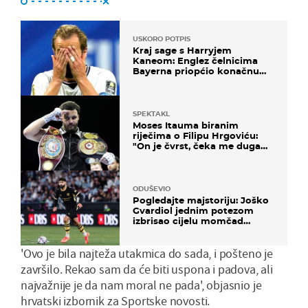
USKORO POTPIS
Kraj sage s Harryjem
Kaneom: Englez čelnicima
Bayerna priopćio konačnu
odluku
SPEKTAKL
Moses Itauma biranim
riječima o Filipu Hrgoviću:
"On je čvrst, čeka me duga
noć"
ODUŠEVIO
Pogledajte majstoriju: Joško
Gvardiol jednim potezom
izbrisao cijelu momčad
Atletica
'Ovo je bila najteža utakmica do sada, i pošteno je
završilo. Rekao sam da će biti uspona i padova, ali
najvažnije je da nam moral ne pada', objasnio je
hrvatski izbornik za Sportske novosti.