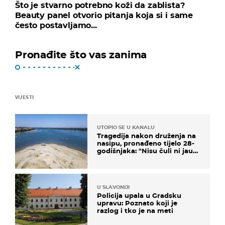
Što je stvarno potrebno koži da zablista?
Beauty panel otvorio pitanja koja si i same
često postavljamo...
Pronađite što vas zanima
VIJESTI
UTOPIO SE U KANALU
Tragedija nakon druženja na
nasipu, pronađeno tijelo 28-
godišnjaka: "Nisu čuli ni jauk
ni poziv upomoć"
U SLAVONIJI
Policija upala u Gradsku
upravu: Poznato koji je
razlog i tko je na meti