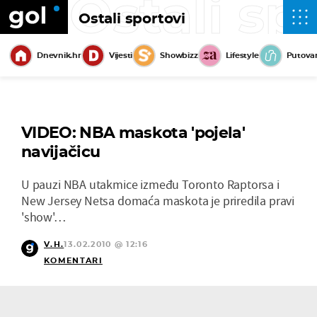
Ostali sp
Ostali sportovi
Dnevnik.hr
Vijesti
Showbizz
Lifestyle
Putova
VIDEO: NBA maskota 'pojela'
navijačicu
U pauzi NBA utakmice između Toronto Raptorsa i
New Jersey Netsa domaća maskota je priredila pravi
'show'…
V.H.
13.02.2010 @ 12:16
KOMENTARI