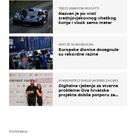
TREĆI UNIKATNI BUGATTI
Nazvan je po vrsti
srednjovjekovnog viteškog
konja i visok samo metar
OVO JE 10 NAJBOLJIH
Europske dionice dosegnule
su rekordne razine
POKROVITELJ PHILIP MORRIS ZAGREB
Digitalna rješenja za stvarne
probleme: Dva hrvatska
projekta dobila potporu za
razvoj
PUTOVANJA