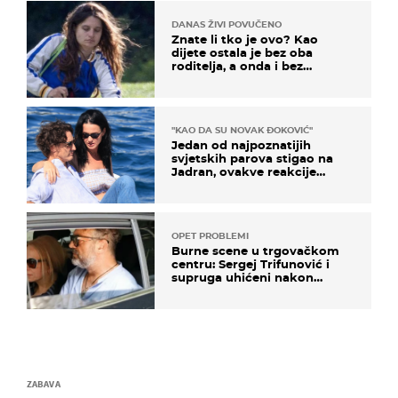
DANAS ŽIVI POVUČENO
Znate li tko je ovo? Kao
dijete ostala je bez oba
roditelja, a onda i bez
milijuna koje je trebala
naslijediti
"KAO DA SU NOVAK ĐOKOVIĆ"
Jedan od najpoznatijih
svjetskih parova stigao na
Jadran, ovakve reakcije
vjerojatno nisu očekivali
OPET PROBLEMI
Burne scene u trgovačkom
centru: Sergej Trifunović i
supruga uhićeni nakon
svađe!
ZABAVA