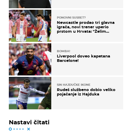
PONOVNI SUSRET?
Newcastle prodao tri glavna
igrača, novi trener uperio
prstom u Hrvata: "Želim
njega!"
BOMBA!
Liverpool doveo kapetana
Barcelone!
SIN HAJDUČKE IKONE
Rudeš službeno dobio veliko
pojačanje iz Hajduka
Nastavi čitati