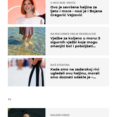
U NOJ NIJE VRUĆE
Ovo je savršena haljina za
ljeto i more - nosi je i Bojana
Gregorić Vejzović
NAJSIGURNIJI OBLIK REKREACIJE
Vježbe za koljeno u moru: 5
sigurnih vježbi koje mogu
smanjiti bol i poboljšati
pokretljivost
BAŠ EFEKTNA
Kada smo na zadarskoj rivi
ugledali ovu haljinu, morali
smo doznati odakle je –
košta samo 18 eura
TV
DALEKI GRAD