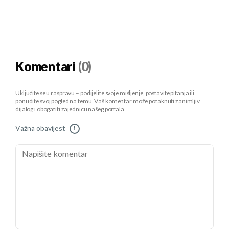
Komentari
(0)
Uključite se u raspravu – podijelite svoje mišljenje, postavite pitanja ili
ponudite svoj pogled na temu. Vaš komentar može potaknuti zanimljiv
dijalog i obogatiti zajednicu našeg portala.
Važna obavijest
!