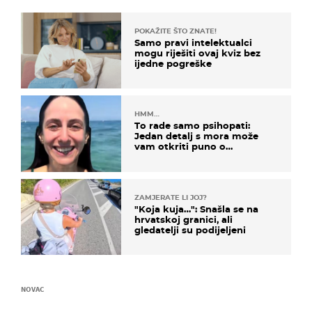
POKAŽITE ŠTO ZNATE!
Samo pravi intelektualci
mogu riješiti ovaj kviz bez
ijedne pogreške
HMM…
To rade samo psihopati:
Jedan detalj s mora može
vam otkriti puno o
prijateljima
ZAMJERATE LI JOJ?
"Koja kuja…": Snašla se na
hrvatskoj granici, ali
gledatelji su podijeljeni
NOVAC