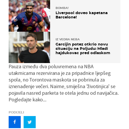
BOMBA!
Liverpool doveo kapetana
Barcelone!
IZ VEDRA NEBA
Garcijin potez otkrio novu
situaciju na Poljudu: Mladi
hajdukovac pred odlaskom
Pauza između dva poluvremena na NBA
utakmicama rezervirana je za pripadnice ljepšeg
spola, no Torontova maskota se pobrinula za
iznenađenje večeri. Naime, smiješna 'životinjica' se
pojavila nasred parketa te otela jednu od navijačica.
Pogledajte kako...
PODIJELI