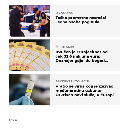
U ZAGORJU
Teška prometna nesreća!
Jedna osoba poginula
ČESTITAMO!
Izvučen je Eurojackpot od
čak 32,6 milijuna eura:
Doznajte gdje idu bogati
dobitci u Hrvatskoj
PACIJENT U IZOLACIJI
Vratio se virus koji je izazvao
međunarodnu uzbunu:
Otkriven novi slučaj u Europi
SHOW