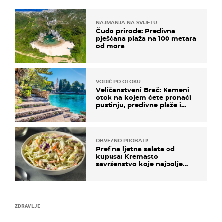
NAJMANJA NA SVIJETU
Čudo prirode: Predivna
pješčana plaža na 100 metara
od mora
VODIČ PO OTOKU
Veličanstveni Brač: Kameni
otok na kojem ćete pronaći
pustinju, predivne plaže i
uzbudljivu hranu
OBVEZNO PROBATI!
Prefina ljetna salata od
kupusa: Kremasto
savršenstvo koje najbolje
paše uz pečeno meso
ZDRAVLJE