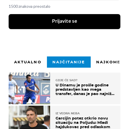
1500 znakova preostalo
Prijavite se
AKTUALNO
NAJČITANIJE
NAJKOMENTI
GDJE ĆE SAD?
U Dinamu je prošle godine
predstavljen kao mega
transfer, danas je pao najniže
u karijeri
IZ VEDRA NEBA
Garcijin potez otkrio novu
situaciju na Poljudu: Mladi
hajdukovac pred odlaskom