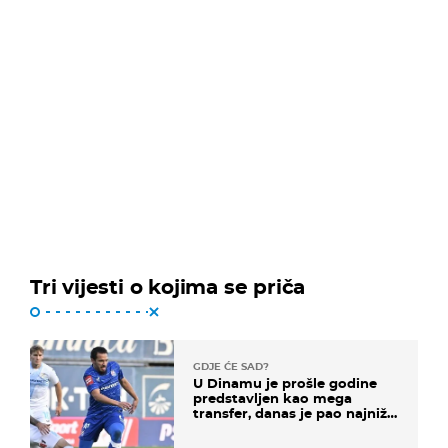
Tri vijesti o kojima se priča
GDJE ĆE SAD?
U Dinamu je prošle godine
predstavljen kao mega
transfer, danas je pao najniže
u karijeri