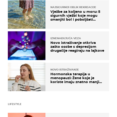
NAJSIGURNIJI OBLIK REKREACIJE
Vježbe za koljeno u moru: 5
sigurnih vježbi koje mogu
smanjiti bol i poboljšati
pokretljivost
IZNENAĐUJUĆA VEZA
Novo istraživanje otkriva
zašto osobe s depresijom
drugačije reagiraju na lajkove
NOVO ISTRAŽIVANJE
Hormonska terapija u
menopauzi: Žene koje je
koriste imaju znatno manji
rizik od ovoga
LIFESTYLE