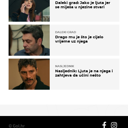
Daleki grad: Jako je ljuta jer
se miješa u njezine stvari
DALEKI GRAD
Drago mu je što je cijelo
vrijeme uz njega
NASLJEDNIK
Nasljednik: Ljuta je na njega i
zahtjeva da učini nešto
© Gol.hr