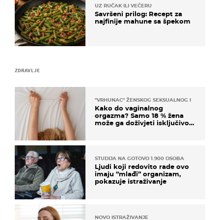
UZ RUČAK ILI VEČERU
Savršeni prilog: Recept za
najfinije mahune sa špekom
ZDRAVLJE
"VRHUNAC" ŽENSKOG SEKSUALNOG ISKUSTVA
Kako do vaginalnog
orgazma? Samo 18 % žena
može ga doživjeti isključivo
na ovaj način
STUDIJA NA GOTOVO 1.900 OSOBA
Ljudi koji redovito rade ovo
imaju “mlađi” organizam,
pokazuje istraživanje
NOVO ISTRAŽIVANJE