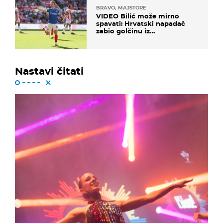
BRAVO, MAJSTORE
VIDEO Bilić može mirno
spavati: Hrvatski napadač
zabio golčinu iz
dalekometnog voleja, ali je
ispao iz Carabao Cupa
Nastavi čitati