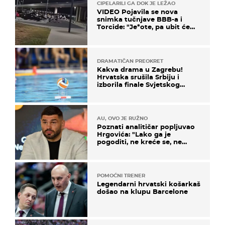
CIPELARILI GA DOK JE LEŽAO
VIDEO Pojavila se nova
snimka tučnjave BBB-a i
Torcide: "Je*ote, pa ubit će
ga!"
DRAMATIČAN PREOKRET
Kakva drama u Zagrebu!
Hrvatska srušila Srbiju i
izborila finale Svjetskog
prvenstva
AU, OVO JE RUŽNO
Poznati analitičar popljuvao
Hrgovića: "Lako ga je
pogoditi, ne kreće se, ne
koristi noge..."
POMOĆNI TRENER
Legendarni hrvatski košarkaš
došao na klupu Barcelone