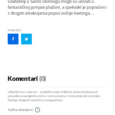
Gledatelji u Santo Domingu mogli su uživati u
fantastičnoj jurnjavi plažom, a spektakl je popraćen i
s drugim atrakcijama poput vožnje kartinga…
PODIJELI
Komentari
(0)
Uključite se u raspravu – podijelite svoje mišljenje, postavite pitanja ili
ponudite svoj pogled na temu. Vaš komentar može potaknuti zanimljiv
dijalog i obogatiti zajednicu našeg portala.
Važna obavijest
!