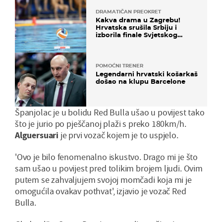
DRAMATIČAN PREOKRET
Kakva drama u Zagrebu!
Hrvatska srušila Srbiju i
izborila finale Svjetskog
prvenstva
POMOĆNI TRENER
Legendarni hrvatski košarkaš
došao na klupu Barcelone
Španjolac je u bolidu Red Bulla ušao u povijest tako
što je jurio po pješčanoj plaži s preko 180km/h.
Alguersuari
je prvi vozač kojem je to uspjelo.
'Ovo je bilo fenomenalno iskustvo. Drago mi je što
sam ušao u povijest pred tolikim brojem ljudi. Ovim
putem se zahvaljujem svojoj momčadi koja mi je
omogućila ovakav pothvat', izjavio je vozač Red
Bulla.