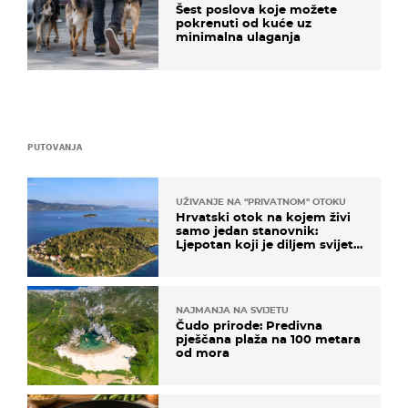
Šest poslova koje možete
pokrenuti od kuće uz
minimalna ulaganja
PUTOVANJA
UŽIVANJE NA "PRIVATNOM" OTOKU
Hrvatski otok na kojem živi
samo jedan stanovnik:
Ljepotan koji je diljem svijeta
poznat po svojem "bijelom
zlatu"
NAJMANJA NA SVIJETU
Čudo prirode: Predivna
pješčana plaža na 100 metara
od mora