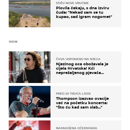
STIŽU NOVE VRUĆINE
Plovila čekaju, s dna izviru
čuda: "Nekad sam se tu
kupao, sad igram nogomet"
SHOW
ČUVA USPOMENU NA NJEGA
Njezinog oca obožavala je
cijela Hrvatska! Kći
neprežaljenog pjevača
projurila špicom na dva
kotača
PRED 20 TISUĆA LJUDI
Thompson izazvao ovacije
već na početku koncerta:
"Što ću kad sam slab..."
NADMAŠENA OČEKIVANJA