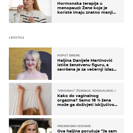
Hormonska terapija u
menopauzi: Žene koje je
koriste imaju znatno manji
rizik od ovoga
LIFESTYLE
POPUT SIRENE
Haljina Danijele Martinović
ističe ženstvenu figuru, a
savršena je za večernji izlazak
na moru
"VRHUNAC" ŽENSKOG SEKSUALNOG ISKUSTVA
Kako do vaginalnog
orgazma? Samo 18 % žena
može ga doživjeti isključivo
na ovaj način
PREKRASNO IZDANJE
Ova haljina poručuje “Ja sam