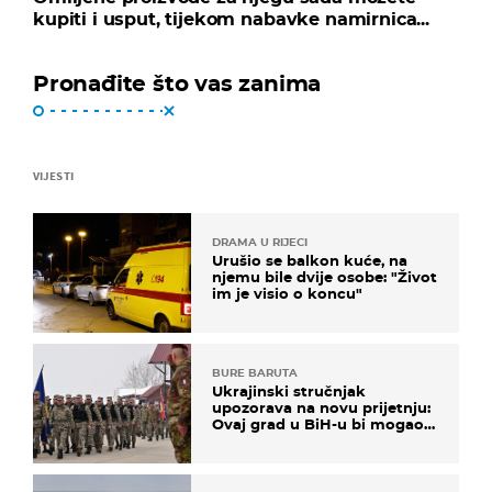
kupiti i usput, tijekom nabavke namirnica...
Pronađite što vas zanima
VIJESTI
DRAMA U RIJECI
Urušio se balkon kuće, na
njemu bile dvije osobe: "Život
im je visio o koncu"
BURE BARUTA
Ukrajinski stručnjak
upozorava na novu prijetnju:
Ovaj grad u BiH-u bi mogao
biti žarište