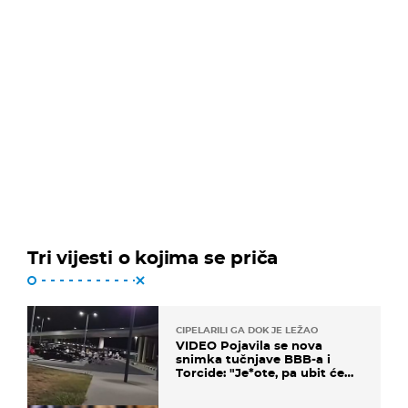
Tri vijesti o kojima se priča
CIPELARILI GA DOK JE LEŽAO
VIDEO Pojavila se nova
snimka tučnjave BBB-a i
Torcide: "Je*ote, pa ubit će
ga!"