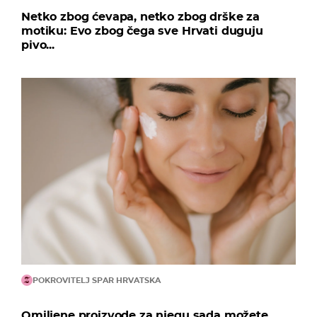
Netko zbog ćevapa, netko zbog drške za
motiku: Evo zbog čega sve Hrvati duguju
pivo...
POKROVITELJ SPAR HRVATSKA
Omiljene proizvode za njegu sada možete