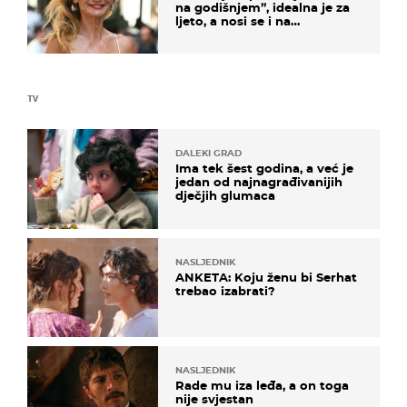
na godišnjem”, idealna je za
ljeto, a nosi se i na
zagrebačkoj špici
TV
DALEKI GRAD
Ima tek šest godina, a već je
jedan od najnagrađivanijih
dječjih glumaca
NASLJEDNIK
ANKETA: Koju ženu bi Serhat
trebao izabrati?
NASLJEDNIK
Rade mu iza leđa, a on toga
nije svjestan