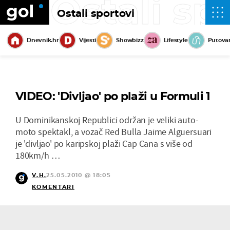
Ostali sp
Ostali sportovi
Dnevnik.hr
Vijesti
Showbizz
Lifestyle
Putova
VIDEO: 'Divljao' po plaži u Formuli 1
U Dominikanskoj Republici održan je veliki auto-
moto spektakl, a vozač Red Bulla Jaime Alguersuari
je 'divljao' po karipskoj plaži Cap Cana s više od
180km/h …
V.H.
25.05.2010 @ 18:05
KOMENTARI