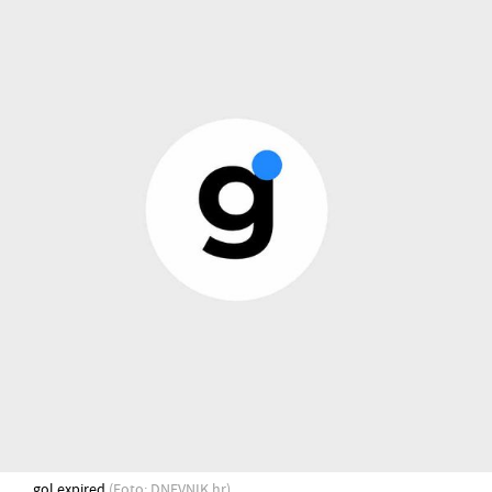
gol expired
(Foto: DNEVNIK.hr)