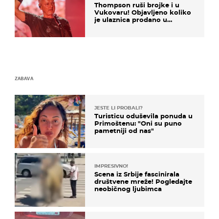
Thompson ruši brojke i u
Vukovaru! Objavljeno koliko
je ulaznica prodano u
kratkom vremenu
ZABAVA
JESTE LI PROBALI?
Turisticu oduševila ponuda u
Primoštenu: "Oni su puno
pametniji od nas"
IMPRESIVNO!
Scena iz Srbije fascinirala
društvene mreže! Pogledajte
neobičnog ljubimca