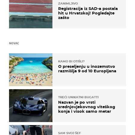
ZANIMLJIVO
Registracija iz SAD-a postala
hit u Hrvatskoj! Pogledajte
zašto
NOVAC
KAMO BI OTIŠLI?
O preseljenju u inozemstvo
razmišlja 9 od 10 Europljana
TREĆI UNIKATNI BUGATTI
Nazvan je po vrsti
srednjovjekovnog viteškog
konja i visok samo metar
SAM SVOJ ŠEF