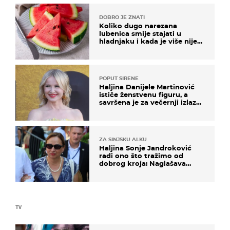
DOBRO JE ZNATI
Koliko dugo narezana
lubenica smije stajati u
hladnjaku i kada je više nije
sigurno jesti?
POPUT SIRENE
Haljina Danijele Martinović
ističe ženstvenu figuru, a
savršena je za večernji izlazak
na moru
ZA SINJSKU ALKU
Haljina Sonje Jandroković
radi ono što tražimo od
dobrog kroja: Naglašava
struk, a sada je i na sniženju
TV