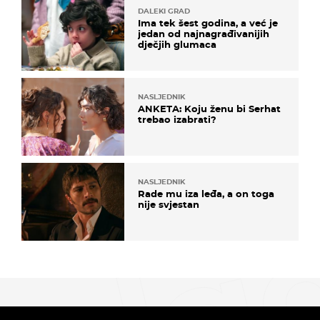
DALEKI GRAD
Ima tek šest godina, a već je
jedan od najnagrađivanijih
dječjih glumaca
NASLJEDNIK
ANKETA: Koju ženu bi Serhat
trebao izabrati?
NASLJEDNIK
Rade mu iza leđa, a on toga
nije svjestan