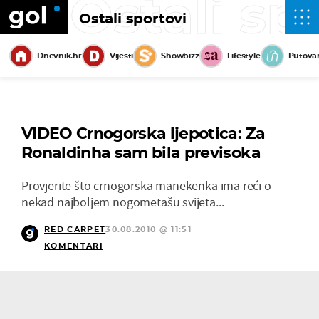
Ostali sp
Ostali sportovi
Dnevnik.hr
Vijesti
Showbizz
Lifestyle
Putova
VIDEO Crnogorska ljepotica: Za
Ronaldinha sam bila previsoka
Provjerite što crnogorska manekenka ima reći o
nekad najboljem nogometašu svijeta...
RED CARPET
30.08.2010 @ 11:51
KOMENTARI