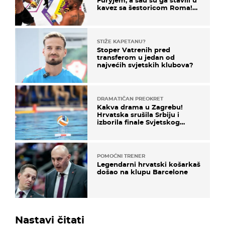
kavez sa šestoricom Roma!
Pogledajte kako je završilo
STIŽE KAPETANU?
Stoper Vatrenih pred
transferom u jedan od
najvećih svjetskih klubova?
DRAMATIČAN PREOKRET
Kakva drama u Zagrebu!
Hrvatska srušila Srbiju i
izborila finale Svjetskog
prvenstva
POMOĆNI TRENER
Legendarni hrvatski košarkaš
došao na klupu Barcelone
Nastavi čitati