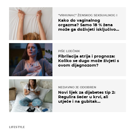
"VRHUNAC" ŽENSKOG SEKSUALNOG ISKUSTVA
Kako do vaginalnog
orgazma? Samo 18 % žena
može ga doživjeti isključivo
na ovaj način
PIŠE LIJEČNIK
Fibrilacija atrija i prognoza:
Koliko se dugo može živjeti s
ovom dijagnozom?
NEDAVNO JE ODOBREN
Novi lijek za dijabetes tip 2:
Regulira šećer u krvi, ali
utječe i na gubitak
kilograma! Evo tko ga smije
uzimati i koje su nuspojave
LIFESTYLE