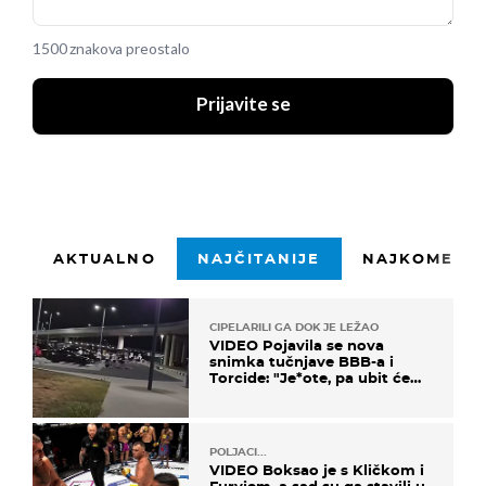
1500 znakova preostalo
Prijavite se
AKTUALNO
NAJČITANIJE
NAJKOMENTI
CIPELARILI GA DOK JE LEŽAO
VIDEO Pojavila se nova
snimka tučnjave BBB-a i
Torcide: "Je*ote, pa ubit će
ga!"
POLJACI...
VIDEO Boksao je s Kličkom i
Furyjem, a sad su ga stavili u