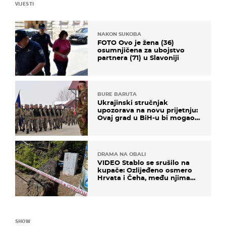
VIJESTI
NAKON SUKOBA
FOTO Ovo je žena (36)
osumnjičena za ubojstvo
partnera (71) u Slavoniji
BURE BARUTA
Ukrajinski stručnjak
upozorava na novu prijetnju:
Ovaj grad u BiH-u bi mogao
biti žarište
DRAMA NA OBALI
VIDEO Stablo se srušilo na
kupače: Ozlijeđeno osmero
Hrvata i Čeha, među njima
ima i djece
SHOW