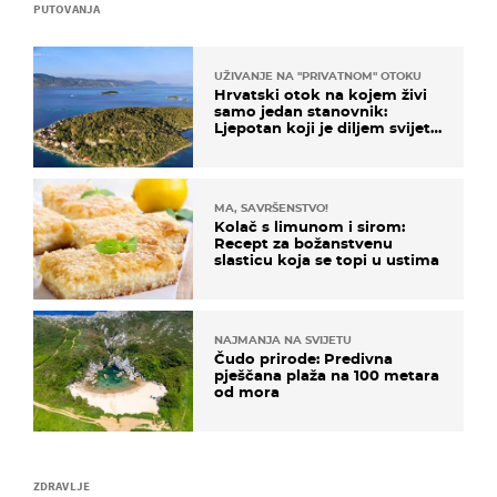
PUTOVANJA
UŽIVANJE NA "PRIVATNOM" OTOKU
Hrvatski otok na kojem živi
samo jedan stanovnik:
Ljepotan koji je diljem svijeta
poznat po svojem "bijelom
zlatu"
MA, SAVRŠENSTVO!
Kolač s limunom i sirom:
Recept za božanstvenu
slasticu koja se topi u ustima
NAJMANJA NA SVIJETU
Čudo prirode: Predivna
pješčana plaža na 100 metara
od mora
ZDRAVLJE