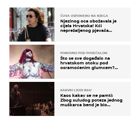
ČUVA USPOMENU NA NJEGA
Njezinog oca obožavala je
cijela Hrvatska! Kći
neprežaljenog pjevača
projurila špicom na dva
kotača
PONOVNO POD POVEĆALOM
Što se sve događalo na
hrvatskom otoku pod
osramoćenim glumcem?
Bizarni prizori i danas
izazivaju nevjericu
KAKVIH LJUDI IMA!
Kaos kakav se ne pamti:
Zbog suludog poteza jednog
muškarca bend je bio
prisiljen prekinuti nastup