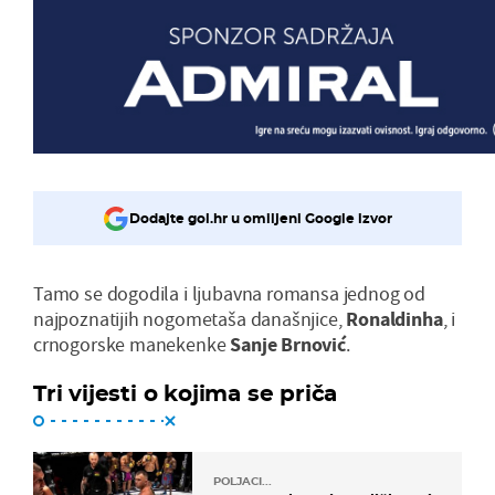
Dodajte gol.hr u omiljeni Google izvor
Tamo se dogodila i ljubavna romansa jednog od
najpoznatijih nogometaša današnjice,
Ronaldinha
, i
crnogorske manekenke
Sanje Brnović
.
Tri vijesti o kojima se priča
POLJACI...