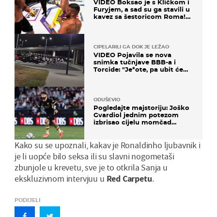
VIDEO Boksao je s Kličkom i
Furyjem, a sad su ga stavili u
kavez sa šestoricom Roma!
Pogledajte kako je završilo
CIPELARILI GA DOK JE LEŽAO
VIDEO Pojavila se nova
snimka tučnjave BBB-a i
Torcide: "Je*ote, pa ubit će
ga!"
ODUŠEVIO
Pogledajte majstoriju: Joško
Gvardiol jednim potezom
izbrisao cijelu momčad
Atletica
Kako su se upoznali, kakav je Ronaldinho ljubavnik i
je li uopće bilo seksa ili su slavni nogometaši
zbunjole u krevetu, sve je to otkrila Sanja u
ekskluzivnom intervjuu u
Red Carpetu
.
PODIJELI