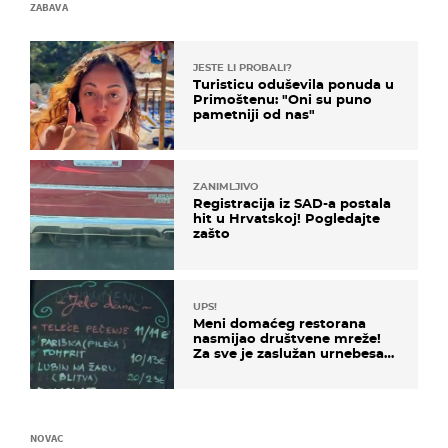
ZABAVA
JESTE LI PROBALI?
Turisticu oduševila ponuda u
Primoštenu: "Oni su puno
pametniji od nas"
ZANIMLJIVO
Registracija iz SAD-a postala
hit u Hrvatskoj! Pogledajte
zašto
UPS!
Meni domaćeg restorana
nasmijao društvene mreže!
Za sve je zaslužan urnebesan
naziv jela
NOVAC