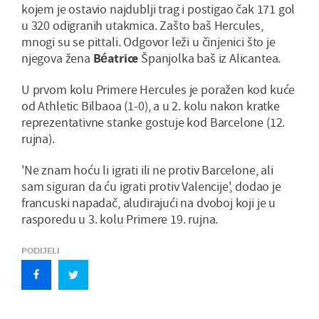
kojem je ostavio najdublji trag i postigao čak 171 gol
u 320 odigranih utakmica. Zašto baš Hercules,
mnogi su se pittali. Odgovor leži u činjenici što je
njegova žena
Béatrice
Španjolka baš iz Alicantea.
U prvom kolu Primere Hercules je poražen kod kuće
od Athletic Bilbaoa (1-0), a u 2. kolu nakon kratke
reprezentativne stanke gostuje kod Barcelone (12.
rujna).
'Ne znam hoću li igrati ili ne protiv Barcelone, ali
sam siguran da ću igrati protiv Valencije', dodao je
francuski napadač, aludirajući na dvoboj koji je u
rasporedu u 3. kolu Primere 19. rujna.
PODIJELI