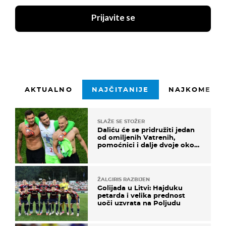
Prijavite se
AKTUALNO
NAJČITANIJE
NAJKOMENTI
SLAŽE SE STOŽER
Daliću će se pridružiti jedan
od omiljenih Vatrenih,
pomoćnici i dalje dvoje oko
ponude
ŽALGIRIS RAZBIJEN
Golijada u Litvi: Hajduku
petarda i velika prednost
uoči uzvrata na Poljudu