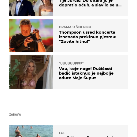
Tije Jurčić: Do oltara ju je
dopratio očuh, a slavilo se uz
Olivera i Rozgu
DRAMA U ŠIBENIKU
Thompson usred koncerta
iznenada prekinuo pjesmu:
"Zovite hitnu!"
"UUUUUUFFFF"
Vau, koje noge! Ružičasti
badić istaknuo je najbolje
adute Maje Šuput
ZABAVA
LOL