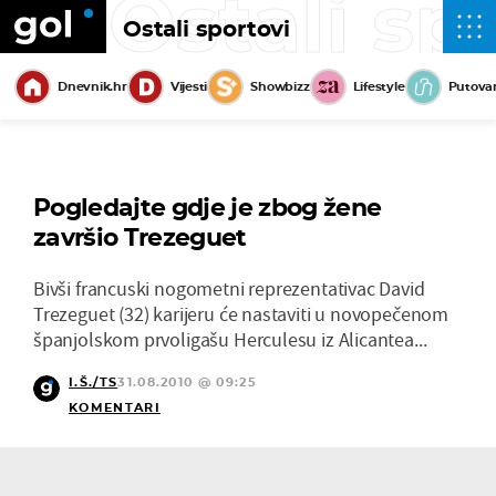
Ostali sp
Ostali sportovi
Dnevnik.hr
Vijesti
Showbizz
Lifestyle
Putova
Pogledajte gdje je zbog žene
završio Trezeguet
Bivši francuski nogometni reprezentativac David
Trezeguet (32) karijeru će nastaviti u novopečenom
španjolskom prvoligašu Herculesu iz Alicantea...
I.Š./TS
31.08.2010 @ 09:25
KOMENTARI