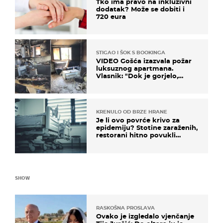
Tko ima pravo na inkluzivni
dodatak? Može se dobiti i
720 eura
STIGAO I ŠOK S BOOKINGA
VIDEO Gošća izazvala požar
luksuznog apartmana.
Vlasnik: "Dok je gorjelo,
smijali su se, pili i pokazivali
mi srednji prst"
KRENULO OD BRZE HRANE
Je li ovo povrće krivo za
epidemiju? Stotine zaraženih,
restorani hitno povukli
proizvod
SHOW
RASKOŠNA PROSLAVA
Ovako je izgledalo vjenčanje