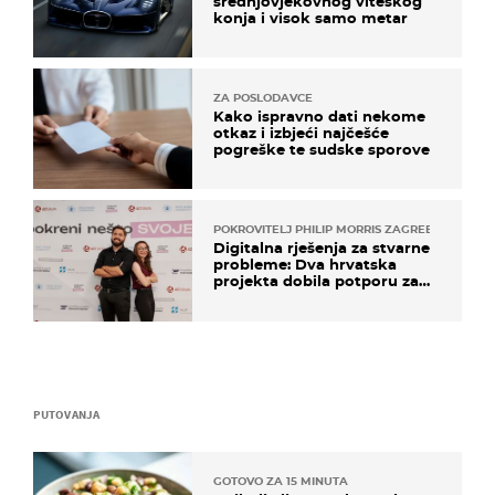
srednjovjekovnog viteškog
konja i visok samo metar
ZA POSLODAVCE
Kako ispravno dati nekome
otkaz i izbjeći najčešće
pogreške te sudske sporove
POKROVITELJ PHILIP MORRIS ZAGREB
Digitalna rješenja za stvarne
probleme: Dva hrvatska
projekta dobila potporu za
razvoj
PUTOVANJA
GOTOVO ZA 15 MINUTA