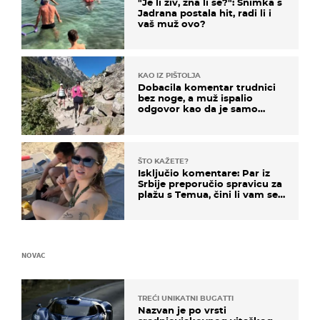
"Je li živ, zna li se?": Snimka s
Jadrana postala hit, radi li i
vaš muž ovo?
KAO IZ PIŠTOLJA
Dobacila komentar trudnici
bez noge, a muž ispalio
odgovor kao da je samo
čekao…
ŠTO KAŽETE?
Isključio komentare: Par iz
Srbije preporučio spravicu za
plažu s Temua, čini li vam se
ovo sigurnim?
NOVAC
TREĆI UNIKATNI BUGATTI
Nazvan je po vrsti