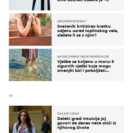
košta samo 18 eura
(NE)PRIMJERENA?
Svećenik kritizirao kratku
odjeću usred toplinskog vala,
slažete li se s njim?
NAJSIGURNIJI OBLIK REKREACIJE
Vježbe za koljeno u moru: 5
sigurnih vježbi koje mogu
smanjiti bol i poboljšati
pokretljivost
TV
DALEKI GRAD
Daleki grad: Intuicija joj
govori da danas neće otići iz
njihovog života