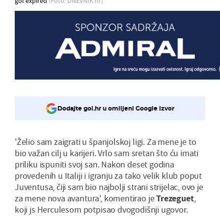
gol expired
(Foto: DNEVNIK.hr)
Dodajte gol.hr u omiljeni Google izvor
'Želio sam zaigrati u španjolskoj ligi. Za mene je to
bio važan cilj u karijeri. Vrlo sam sretan što ću imati
priliku ispuniti svoj san. Nakon deset godina
provedenih u Italiji i igranju za tako velik klub poput
Juventusa, čiji sam bio najbolji strani strijelac, ovo je
za mene nova avantura', komentirao je
Trezeguet
,
koji js Herculesom potpisao dvogodišnji ugovor.