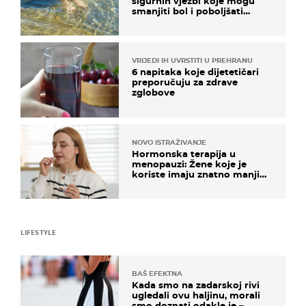
sigurnih vježbi koje mogu
smanjiti bol i poboljšati
pokretljivost
VRIJEDI IH UVRSTITI U PREHRANU
6 napitaka koje dijetetičari
preporučuju za zdrave
zglobove
NOVO ISTRAŽIVANJE
Hormonska terapija u
menopauzi: Žene koje je
koriste imaju znatno manji
rizik od ovoga
LIFESTYLE
BAŠ EFEKTNA
Kada smo na zadarskoj rivi
ugledali ovu haljinu, morali
smo doznati odakle je –