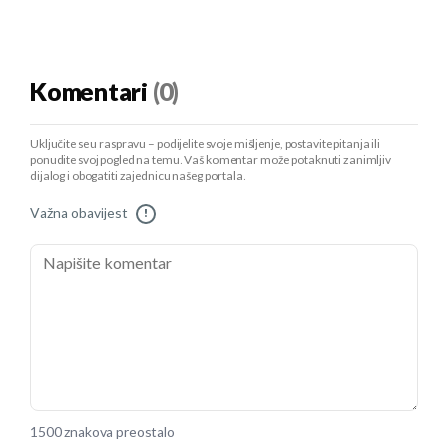
Komentari
(0)
Uključite se u raspravu – podijelite svoje mišljenje, postavite pitanja ili
ponudite svoj pogled na temu. Vaš komentar može potaknuti zanimljiv
dijalog i obogatiti zajednicu našeg portala.
Važna obavijest
!
1500 znakova preostalo