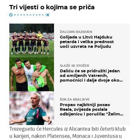
Tri vijesti o kojima se priča
ŽALGIRIS RAZBIJEN
Golijada u Litvi: Hajduku
petarda i velika prednost
uoči uzvrata na Poljudu
SLAŽE SE STOŽER
Daliću će se pridružiti jedan
od omiljenih Vatrenih,
pomoćnici i dalje dvoje oko
ponude
ŠOK ZA KRALJEVE
Propao najbitniji posao
Reala, zvijezda poslala
odbijenicu i poručila: "Želim
u Barcelonu"
Trezeguetu će Hercules iz Alicantea biti četvrti klub
u karijeri, nakon Platensea, Monaca i Juventusa u