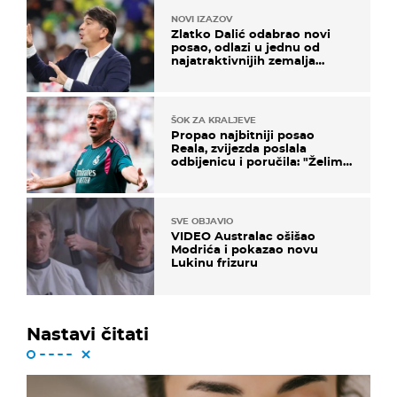
NOVI IZAZOV
Zlatko Dalić odabrao novi
posao, odlazi u jednu od
najatraktivnijih zemalja
svijeta
ŠOK ZA KRALJEVE
Propao najbitniji posao
Reala, zvijezda poslala
odbijenicu i poručila: "Želim
u Barcelonu"
SVE OBJAVIO
VIDEO Australac ošišao
Modrića i pokazao novu
Lukinu frizuru
Nastavi čitati