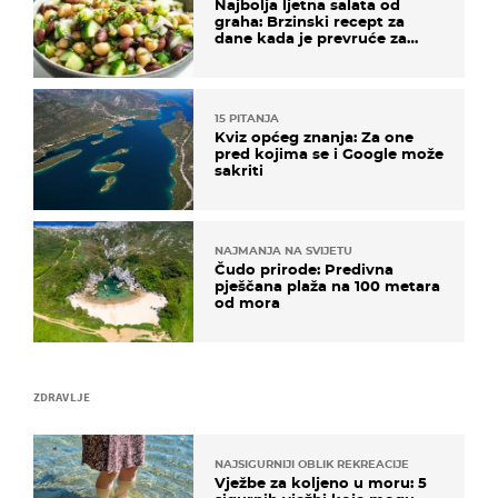
Najbolja ljetna salata od
graha: Brzinski recept za
dane kada je prevruće za
kuhanje
15 PITANJA
Kviz općeg znanja: Za one
pred kojima se i Google može
sakriti
NAJMANJA NA SVIJETU
Čudo prirode: Predivna
pješčana plaža na 100 metara
od mora
ZDRAVLJE
NAJSIGURNIJI OBLIK REKREACIJE
Vježbe za koljeno u moru: 5