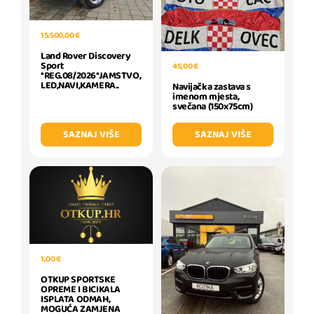
15.500,00 €
Land Rover Discovery
Sport
45,00 €
*REG.08/2026*JAMSTVO,
LED,NAVI,KAMERA..
Navijačka zastava s
imenom mjesta,
svečana (150x75cm)
SAZNAJ VIŠE
SAZNAJ VIŠE
1,00 €
OTKUP SPORTSKE
OPREME I BICIKALA
ISPLATA ODMAH,
MOGUĆA ZAMJENA