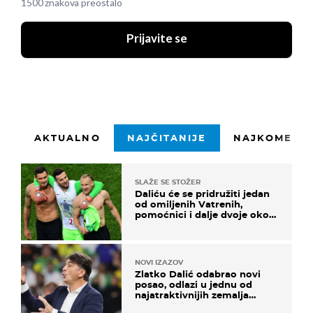
1500 znakova preostalo
Prijavite se
AKTUALNO
NAJČITANIJE
NAJKOMENTI
SLAŽE SE STOŽER
Daliću će se pridružiti jedan
od omiljenih Vatrenih,
pomoćnici i dalje dvoje oko
ponude
NOVI IZAZOV
Zlatko Dalić odabrao novi
posao, odlazi u jednu od
najatraktivnijih zemalja
svijeta