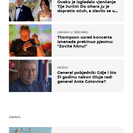
Ovako je izgledalo vjenčanje
Tije Jurčić: Do oltara ju je
dopratio očuh, a slavilo se uz
Olivera i Rozgu
DRAMA U ŠIBENIKU
Thompson usred koncerta
iznenada prekinuo pjesmu:
"Zovite hitnu!"
HEROJ
General pobjednik: Gdje i što
31 godinu nakon Oluje radi
general Ante Gotovina?
ZABAVA