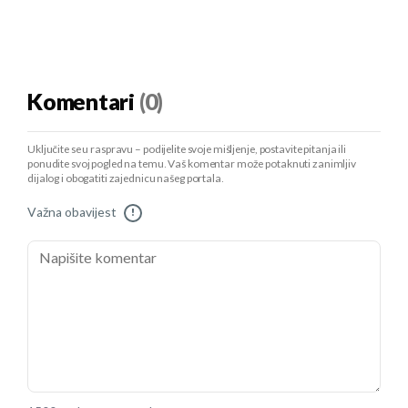
Komentari
(0)
Uključite se u raspravu – podijelite svoje mišljenje, postavite pitanja ili
ponudite svoj pogled na temu. Vaš komentar može potaknuti zanimljiv
dijalog i obogatiti zajednicu našeg portala.
Važna obavijest
!