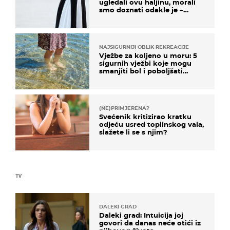
ugledali ovu haljinu, morali
smo doznati odakle je –
košta samo 18 eura
NAJSIGURNIJI OBLIK REKREACIJE
Vježbe za koljeno u moru: 5
sigurnih vježbi koje mogu
smanjiti bol i poboljšati
pokretljivost
(NE)PRIMJERENA?
Svećenik kritizirao kratku
odjeću usred toplinskog vala,
slažete li se s njim?
TV
DALEKI GRAD
Daleki grad: Intuicija joj
govori da danas neće otići iz