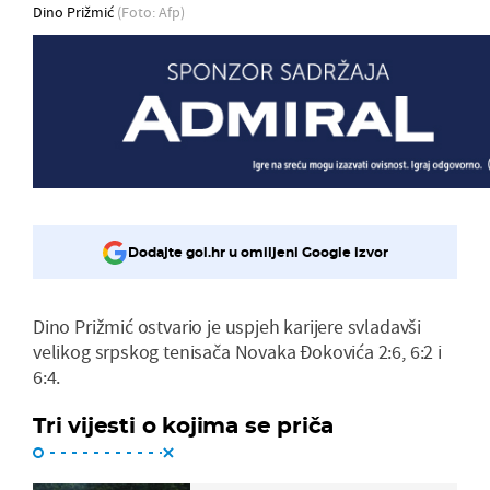
Dino Prižmić
(Foto: Afp)
Dodajte gol.hr u omiljeni Google izvor
Dino Prižmić ostvario je uspjeh karijere svladavši
velikog srpskog tenisača Novaka Đokovića 2:6, 6:2 i
6:4.
Tri vijesti o kojima se priča