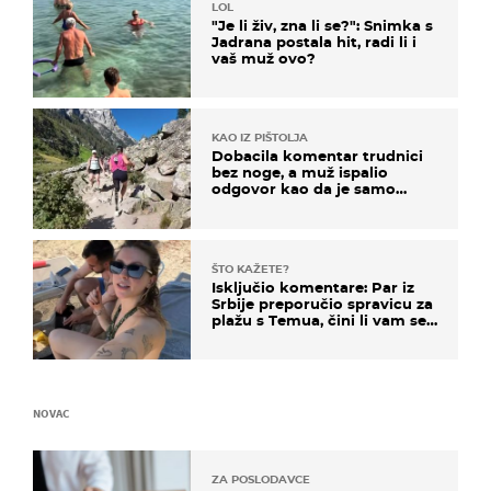
LOL
"Je li živ, zna li se?": Snimka s
Jadrana postala hit, radi li i
vaš muž ovo?
KAO IZ PIŠTOLJA
Dobacila komentar trudnici
bez noge, a muž ispalio
odgovor kao da je samo
čekao…
ŠTO KAŽETE?
Isključio komentare: Par iz
Srbije preporučio spravicu za
plažu s Temua, čini li vam se
ovo sigurnim?
NOVAC
ZA POSLODAVCE