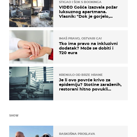
STIGAO I ŠOK S BOOKINGA
VIDEO Gošća izazvala požar
luksuznog apartmana.
Vlasnik: "Dok je gorjelo,
smijali su se, pili i pokazivali
mi srednji prst"
IMAŠ PRAVO, OSTVARI GA!
Tko ima pravo na inkluzivni
dodatak? Može se dobiti i
720 eura
KRENULO OD BRZE HRANE
Je li ovo povrće krivo za
epidemiju? Stotine zaraženih,
restorani hitno povukli
proizvod
SHOW
RASKOŠNA PROSLAVA