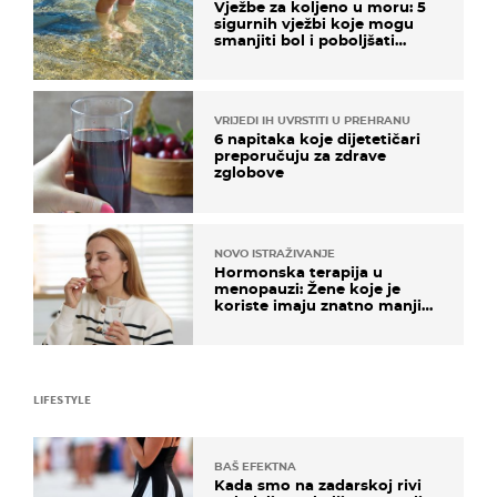
Vježbe za koljeno u moru: 5
sigurnih vježbi koje mogu
smanjiti bol i poboljšati
pokretljivost
VRIJEDI IH UVRSTITI U PREHRANU
6 napitaka koje dijetetičari
preporučuju za zdrave
zglobove
NOVO ISTRAŽIVANJE
Hormonska terapija u
menopauzi: Žene koje je
koriste imaju znatno manji
rizik od ovoga
LIFESTYLE
BAŠ EFEKTNA
Kada smo na zadarskoj rivi