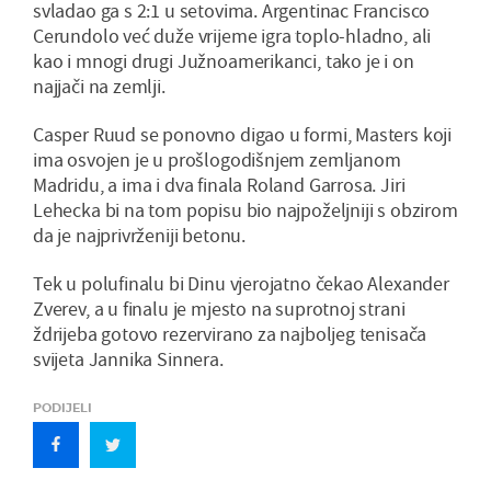
svladao ga s 2:1 u setovima. Argentinac Francisco
Cerundolo već duže vrijeme igra toplo-hladno, ali
kao i mnogi drugi Južnoamerikanci, tako je i on
najjači na zemlji.
Casper Ruud se ponovno digao u formi, Masters koji
ima osvojen je u prošlogodišnjem zemljanom
Madridu, a ima i dva finala Roland Garrosa. Jiri
Lehecka bi na tom popisu bio najpoželjniji s obzirom
da je najprivrženiji betonu.
Tek u polufinalu bi Dinu vjerojatno čekao Alexander
Zverev, a u finalu je mjesto na suprotnoj strani
ždrijeba gotovo rezervirano za najboljeg tenisača
svijeta Jannika Sinnera.
PODIJELI