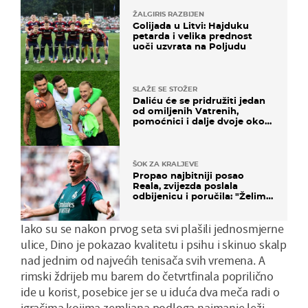
ŽALGIRIS RAZBIJEN
Golijada u Litvi: Hajduku
petarda i velika prednost
uoči uzvrata na Poljudu
SLAŽE SE STOŽER
Daliću će se pridružiti jedan
od omiljenih Vatrenih,
pomoćnici i dalje dvoje oko
ponude
ŠOK ZA KRALJEVE
Propao najbitniji posao
Reala, zvijezda poslala
odbijenicu i poručila: "Želim
u Barcelonu"
Iako su se nakon prvog seta svi plašili jednosmjerne
ulice, Dino je pokazao kvalitetu i psihu i skinuo skalp
nad jednim od najvećih tenisača svih vremena. A
rimski ždrijeb mu barem do četvrtfinala poprilično
ide u korist, posebice jer se u iduća dva meča radi o
igračima kojima zemljana podloga najmanje leži.