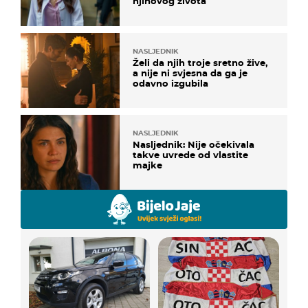
njihovog života
NASLJEDNIK
Želi da njih troje sretno žive,
a nije ni svjesna da ga je
odavno izgubila
NASLJEDNIK
Nasljednik: Nije očekivala
takve uvrede od vlastite
majke