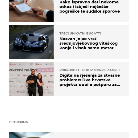
Kako ispravno dati nekome
otkaz i izbjeći najčešće
pogreške te sudske sporove
TREĆI UNIKATNI BUGATTI
Nazvan je po vrsti
srednjovjekovnog viteškog
konja i visok samo metar
POKROVITELJ PHILIP MORRIS ZAGREB
Digitalna rješenja za stvarne
probleme: Dva hrvatska
projekta dobila potporu za
razvoj
PUTOVANJA