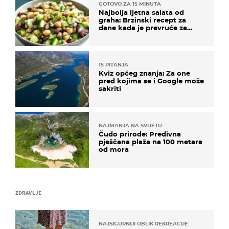
GOTOVO ZA 15 MINUTA
Najbolja ljetna salata od
graha: Brzinski recept za
dane kada je prevruće za
kuhanje
15 PITANJA
Kviz općeg znanja: Za one
pred kojima se i Google može
sakriti
NAJMANJA NA SVIJETU
Čudo prirode: Predivna
pješčana plaža na 100 metara
od mora
ZDRAVLJE
NAJSIGURNIJI OBLIK REKREACIJE