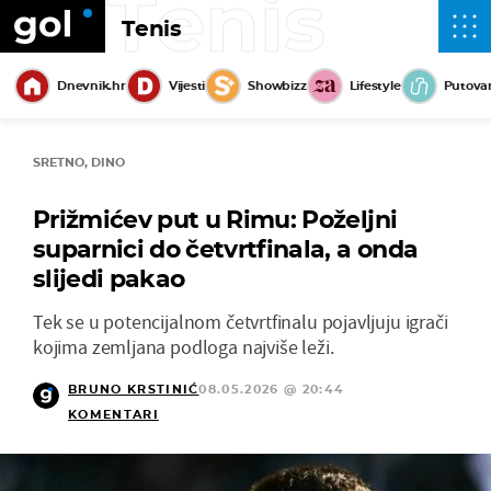
Tenis
Tenis
Dnevnik.hr
Vijesti
Showbizz
Lifestyle
Putova
SRETNO, DINO
Prižmićev put u Rimu: Poželjni
suparnici do četvrtfinala, a onda
slijedi pakao
Tek se u potencijalnom četvrtfinalu pojavljuju igrači
kojima zemljana podloga najviše leži.
BRUNO KRSTINIĆ
08.05.2026 @ 20:44
KOMENTARI