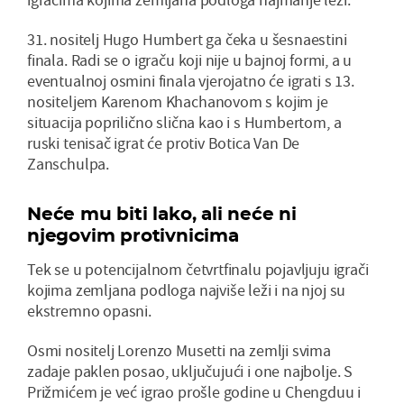
31. nositelj Hugo Humbert ga čeka u šesnaestini
finala. Radi se o igraču koji nije u bajnoj formi, a u
eventualnoj osmini finala vjerojatno će igrati s 13.
nositeljem Karenom Khachanovom s kojim je
situacija poprilično slična kao i s Humbertom, a
ruski tenisač igrat će protiv Botica Van De
Zanschulpa.
Neće mu biti lako, ali neće ni
njegovim protivnicima
Tek se u potencijalnom četvrtfinalu pojavljuju igrači
kojima zemljana podloga najviše leži i na njoj su
ekstremno opasni.
Osmi nositelj Lorenzo Musetti na zemlji svima
zadaje paklen posao, uključujući i one najbolje. S
Prižmićem je već igrao prošle godine u Chengduu i