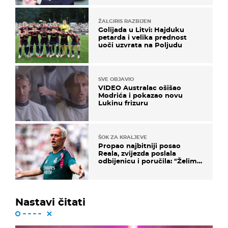
ŽALGIRIS RAZBIJEN
Golijada u Litvi: Hajduku
petarda i velika prednost
uoči uzvrata na Poljudu
SVE OBJAVIO
VIDEO Australac ošišao
Modrića i pokazao novu
Lukinu frizuru
ŠOK ZA KRALJEVE
Propao najbitniji posao
Reala, zvijezda poslala
odbijenicu i poručila: "Želim
u Barcelonu"
Nastavi čitati