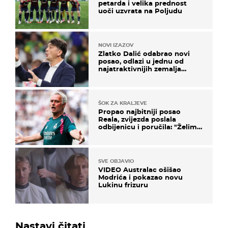
petarda i velika prednost
uoči uzvrata na Poljudu
NOVI IZAZOV
Zlatko Dalić odabrao novi
posao, odlazi u jednu od
najatraktivnijih zemalja
svijeta
ŠOK ZA KRALJEVE
Propao najbitniji posao
Reala, zvijezda poslala
odbijenicu i poručila: "Želim
u Barcelonu"
SVE OBJAVIO
VIDEO Australac ošišao
Modrića i pokazao novu
Lukinu frizuru
Nastavi čitati