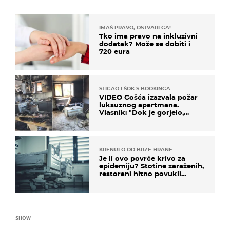
IMAŠ PRAVO, OSTVARI GA!
Tko ima pravo na inkluzivni
dodatak? Može se dobiti i
720 eura
STIGAO I ŠOK S BOOKINGA
VIDEO Gošća izazvala požar
luksuznog apartmana.
Vlasnik: "Dok je gorjelo,
smijali su se, pili i pokazivali
mi srednji prst"
KRENULO OD BRZE HRANE
Je li ovo povrće krivo za
epidemiju? Stotine zaraženih,
restorani hitno povukli
proizvod
SHOW