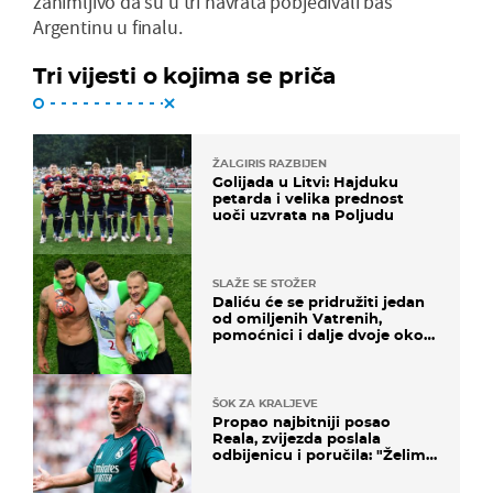
zanimljivo da su u tri navrata pobjeđivali baš
Argentinu u finalu.
Tri vijesti o kojima se priča
ŽALGIRIS RAZBIJEN
Golijada u Litvi: Hajduku
petarda i velika prednost
uoči uzvrata na Poljudu
SLAŽE SE STOŽER
Daliću će se pridružiti jedan
od omiljenih Vatrenih,
pomoćnici i dalje dvoje oko
ponude
ŠOK ZA KRALJEVE
Propao najbitniji posao
Reala, zvijezda poslala
odbijenicu i poručila: "Želim
u Barcelonu"