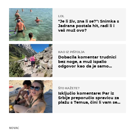
LOL
"Je li živ, zna li se?": Snimka s
Jadrana postala hit, radi li i
vaš muž ovo?
KAO IZ PIŠTOLJA
Dobacila komentar trudnici
bez noge, a muž ispalio
odgovor kao da je samo
čekao…
ŠTO KAŽETE?
Isključio komentare: Par iz
Srbije preporučio spravicu za
plažu s Temua, čini li vam se
ovo sigurnim?
NOVAC