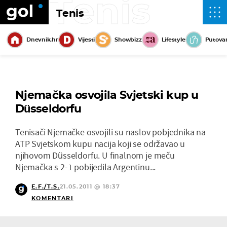
Tenis
Tenis
Dnevnik.hr
Vijesti
Showbizz
Lifestyle
Putova
Njemačka osvojila Svjetski kup u
Düsseldorfu
Tenisači Njemačke osvojili su naslov pobjednika na
ATP Svjetskom kupu nacija koji se održavao u
njihovom Düsseldorfu. U finalnom je meču
Njemačka s 2-1 pobijedila Argentinu...
E.F./T.S.
21.05.2011 @ 18:37
KOMENTARI