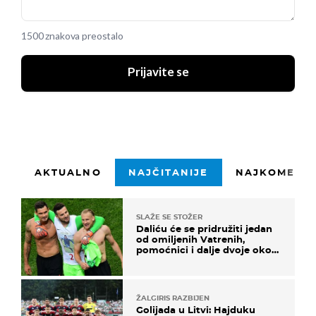
1500 znakova preostalo
Prijavite se
AKTUALNO
NAJČITANIJE
NAJKOMENTI
SLAŽE SE STOŽER
Daliću će se pridružiti jedan
od omiljenih Vatrenih,
pomoćnici i dalje dvoje oko
ponude
ŽALGIRIS RAZBIJEN
Golijada u Litvi: Hajduku