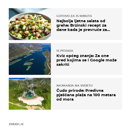
GOTOVO ZA 15 MINUTA
Najbolja ljetna salata od
graha: Brzinski recept za
dane kada je prevruće za
kuhanje
15 PITANJA
Kviz općeg znanja: Za one
pred kojima se i Google može
sakriti
NAJMANJA NA SVIJETU
Čudo prirode: Predivna
pješčana plaža na 100 metara
od mora
ZDRAVLJE