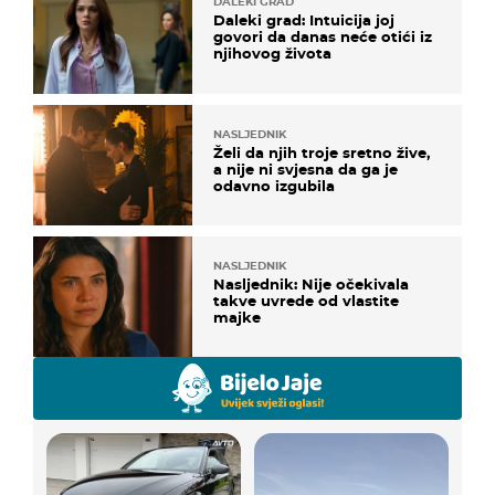
DALEKI GRAD
Daleki grad: Intuicija joj
govori da danas neće otići iz
njihovog života
NASLJEDNIK
Želi da njih troje sretno žive,
a nije ni svjesna da ga je
odavno izgubila
NASLJEDNIK
Nasljednik: Nije očekivala
takve uvrede od vlastite
majke