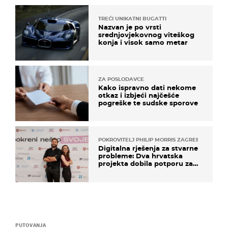
TREĆI UNIKATNI BUGATTI
Nazvan je po vrsti
srednjovjekovnog viteškog
konja i visok samo metar
ZA POSLODAVCE
Kako ispravno dati nekome
otkaz i izbjeći najčešće
pogreške te sudske sporove
POKROVITELJ PHILIP MORRIS ZAGREB
Digitalna rješenja za stvarne
probleme: Dva hrvatska
projekta dobila potporu za
razvoj
PUTOVANJA