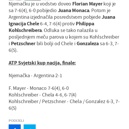
Njemačku je u vodstvo doveo
Florian Mayer
koji je
sa 7-6(4), 6-0 pobijedio
Juana Monaca
. Potom je
Argentina izjednačila posredstvom pobjede
Juana
Ignacija Chele
6-4, 7-6(4) protiv
Philippa
Kohlschreibera
. Odluka se tako nalazila u
posljednjem meču parova u kojem su Kohlschreiber
i
Petzschner
bili bolji od Chele i
Gonzaleza
sa 6-3, 7-
6(5).
ATP Svjetski kup nacija, finale:
Njemačka - Argentina 2-1
F. Mayer - Monaco 7-6(4), 6-0
Kohlschreiber - Chela 4-6, 6-7(4)
Kohlschreiber / Petzschner - Chela / Gonzalez 6-3, 7-
6(5)
PODIJELI