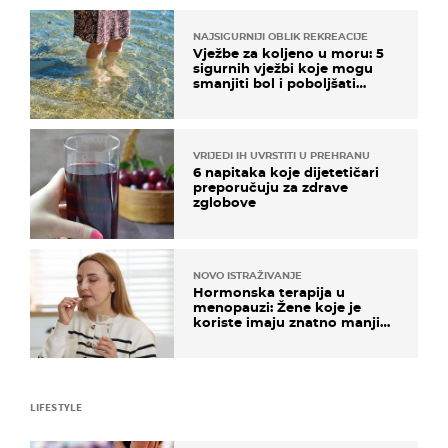
NAJSIGURNIJI OBLIK REKREACIJE
Vježbe za koljeno u moru: 5
sigurnih vježbi koje mogu
smanjiti bol i poboljšati
pokretljivost
VRIJEDI IH UVRSTITI U PREHRANU
6 napitaka koje dijetetičari
preporučuju za zdrave
zglobove
NOVO ISTRAŽIVANJE
Hormonska terapija u
menopauzi: Žene koje je
koriste imaju znatno manji
rizik od ovoga
LIFESTYLE