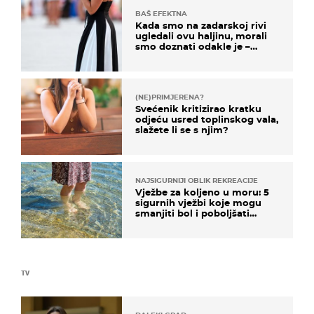
BAŠ EFEKTNA
Kada smo na zadarskoj rivi
ugledali ovu haljinu, morali
smo doznati odakle je –
košta samo 18 eura
(NE)PRIMJERENA?
Svećenik kritizirao kratku
odjeću usred toplinskog vala,
slažete li se s njim?
NAJSIGURNIJI OBLIK REKREACIJE
Vježbe za koljeno u moru: 5
sigurnih vježbi koje mogu
smanjiti bol i poboljšati
pokretljivost
TV