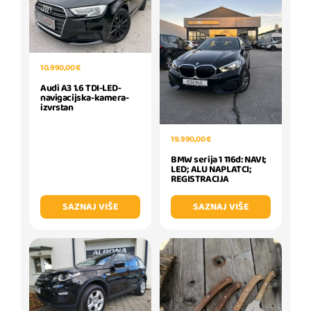
10.990,00 €
Audi A3 1.6 TDI-LED-
navigacijska-kamera-
izvrstan
19.990,00 €
BMW serija 1 116d: NAVI;
LED; ALU NAPLATCI;
REGISTRACIJA
SAZNAJ VIŠE
SAZNAJ VIŠE