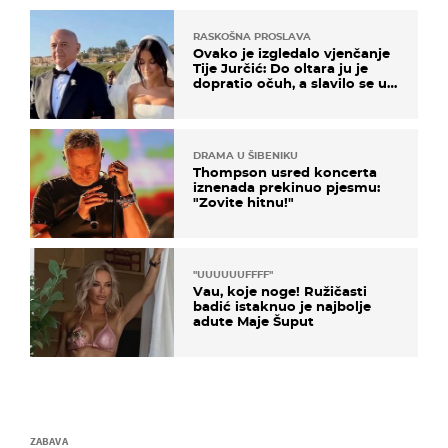
RASKOŠNA PROSLAVA
Ovako je izgledalo vjenčanje
Tije Jurčić: Do oltara ju je
dopratio očuh, a slavilo se uz
Olivera i Rozgu
DRAMA U ŠIBENIKU
Thompson usred koncerta
iznenada prekinuo pjesmu:
"Zovite hitnu!"
"UUUUUUFFFF"
Vau, koje noge! Ružičasti
badić istaknuo je najbolje
adute Maje Šuput
ZABAVA