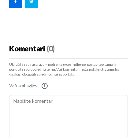
Komentari
(0)
Uključite se u raspravu – podijelite svoje mišljenje, postavite pitanja ili
ponudite svoj pogled na temu. Vaš komentar može potaknuti zanimljiv
dijalog i obogatiti zajednicu našeg portala.
Važna obavijest
!