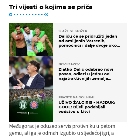
Tri vijesti o kojima se priča
SLAŽE SE STOŽER
Daliću će se pridružiti jedan
od omiljenih Vatrenih,
pomoćnici i dalje dvoje oko
ponude
NOVI IZAZOV
Zlatko Dalić odabrao novi
posao, odlazi u jednu od
najatraktivnijih zemalja
svijeta
PRATITE NA GOL.HR-U
UŽIVO ŽALGIRIS - HAJDUK:
GOOL! Bijeli podebljali
vodstvo u Litvi
Međugorac je oduzeo servis protivniku u petom
gemu, ali ga je odmah izgubio u sljedećoj igri, a