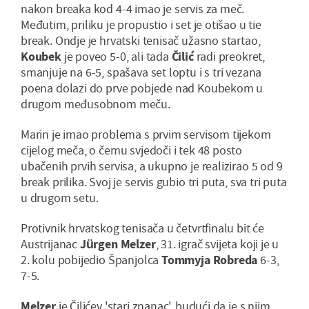
nakon breaka kod 4-4 imao je servis za meč.
Međutim, priliku je propustio i set je otišao u tie
break. Ondje je hrvatski tenisač užasno startao,
Koubek
je poveo 5-0, ali tada
Čilić
radi preokret,
smanjuje na 6-5, spašava set loptu i s tri vezana
poena dolazi do prve pobjede nad Koubekom u
drugom međusobnom meču.
Marin je imao problema s prvim servisom tijekom
cijelog meča, o čemu svjedoči i tek 48 posto
ubačenih prvih servisa, a ukupno je realizirao 5 od 9
break prilika. Svoj je servis gubio tri puta, sva tri puta
u drugom setu.
Protivnik hrvatskog tenisača u četvrtfinalu bit će
Austrijanac
Jürgen Melzer
, 31. igrač svijeta koji je u
2. kolu pobijedio Španjolca
Tommyja Robreda
6-3,
7-5.
Melzer
je Čilićev 'stari znanac', budući da je s njim