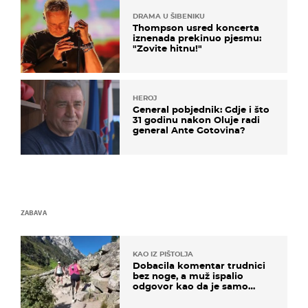
DRAMA U ŠIBENIKU
Thompson usred koncerta
iznenada prekinuo pjesmu:
"Zovite hitnu!"
HEROJ
General pobjednik: Gdje i što
31 godinu nakon Oluje radi
general Ante Gotovina?
ZABAVA
KAO IZ PIŠTOLJA
Dobacila komentar trudnici
bez noge, a muž ispalio
odgovor kao da je samo
čekao…