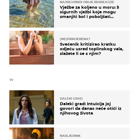
NAJSIGURNIJI OBLIK REKREACIJE
Vježbe za koljeno u moru: 5
sigurnih vježbi koje mogu
smanjiti bol i poboljšati
pokretljivost
(NE)PRIMJERENA?
Svećenik kritizirao kratku
odjeću usred toplinskog vala,
slažete li se s njim?
TV
DALEKI GRAD
Daleki grad: Intuicija joj
govori da danas neće otići iz
njihovog života
NASLJEDNIK