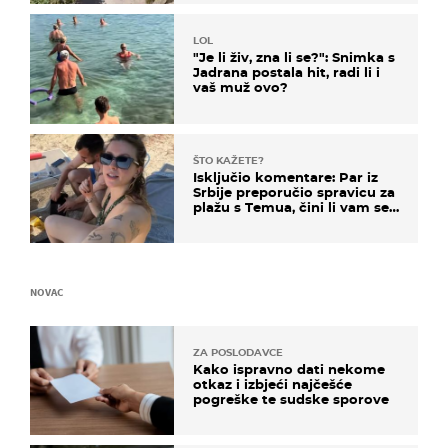
LOL
"Je li živ, zna li se?": Snimka s
Jadrana postala hit, radi li i
vaš muž ovo?
ŠTO KAŽETE?
Isključio komentare: Par iz
Srbije preporučio spravicu za
plažu s Temua, čini li vam se
ovo sigurnim?
NOVAC
ZA POSLODAVCE
Kako ispravno dati nekome
otkaz i izbjeći najčešće
pogreške te sudske sporove