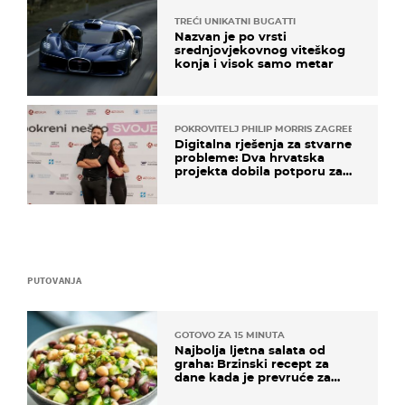
TREĆI UNIKATNI BUGATTI
Nazvan je po vrsti
srednjovjekovnog viteškog
konja i visok samo metar
POKROVITELJ PHILIP MORRIS ZAGREB
Digitalna rješenja za stvarne
probleme: Dva hrvatska
projekta dobila potporu za
razvoj
PUTOVANJA
GOTOVO ZA 15 MINUTA
Najbolja ljetna salata od
graha: Brzinski recept za
dane kada je prevruće za
kuhanje