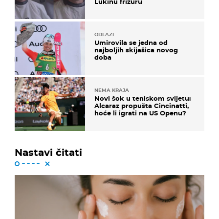
Lukinu frizuru
ODLAZI
Umirovila se jedna od
najboljih skijašica novog
doba
NEMA KRAJA
Novi šok u teniskom svijetu:
Alcaraz propušta Cincinatti,
hoće li igrati na US Openu?
Nastavi čitati