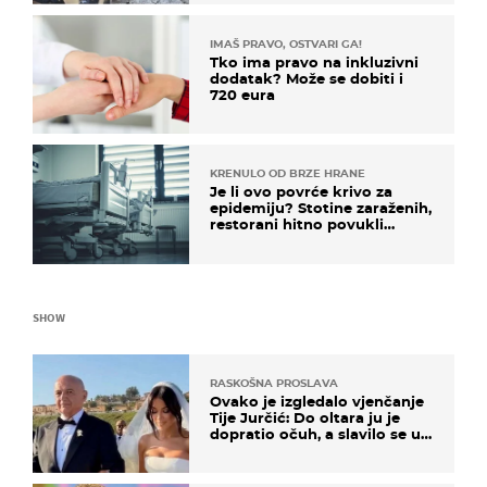
IMAŠ PRAVO, OSTVARI GA!
Tko ima pravo na inkluzivni
dodatak? Može se dobiti i
720 eura
KRENULO OD BRZE HRANE
Je li ovo povrće krivo za
epidemiju? Stotine zaraženih,
restorani hitno povukli
proizvod
SHOW
RASKOŠNA PROSLAVA
Ovako je izgledalo vjenčanje
Tije Jurčić: Do oltara ju je
dopratio očuh, a slavilo se uz
Olivera i Rozgu