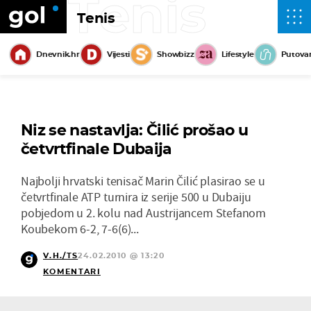
Tenis
Tenis
Dnevnik.hr
Vijesti
Showbizz
Lifestyle
Putova
Niz se nastavlja: Čilić prošao u
četvrtfinale Dubaija
Najbolji hrvatski tenisač Marin Čilić plasirao se u
četvrtfinale ATP turnira iz serije 500 u Dubaiju
pobjedom u 2. kolu nad Austrijancem Stefanom
Koubekom 6-2, 7-6(6)...
V.H./TS
24.02.2010 @ 13:20
KOMENTARI