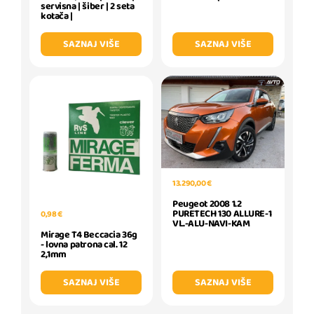
servisna | šiber | 2 seta
kotača |
SAZNAJ VIŠE
SAZNAJ VIŠE
13.290,00 €
Peugeot 2008 1.2
PURETECH 130 ALLURE-1
0,98 €
VL.-ALU-NAVI-KAM
Mirage T4 Beccacia 36g
- lovna patrona cal. 12
2,1mm
SAZNAJ VIŠE
SAZNAJ VIŠE