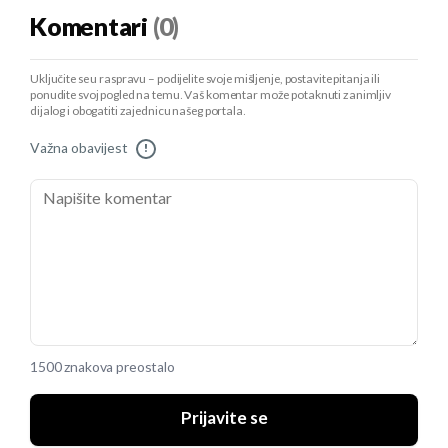
Komentari
(0)
Uključite se u raspravu – podijelite svoje mišljenje, postavite pitanja ili
ponudite svoj pogled na temu. Vaš komentar može potaknuti zanimljiv
dijalog i obogatiti zajednicu našeg portala.
Važna obavijest
!
1500 znakova preostalo
Prijavite se