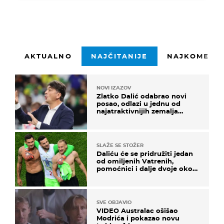
AKTUALNO
NAJČITANIJE
NAJKOMENTI
NOVI IZAZOV
Zlatko Dalić odabrao novi
posao, odlazi u jednu od
najatraktivnijih zemalja
svijeta
SLAŽE SE STOŽER
Daliću će se pridružiti jedan
od omiljenih Vatrenih,
pomoćnici i dalje dvoje oko
ponude
SVE OBJAVIO
VIDEO Australac ošišao
Modrića i pokazao novu