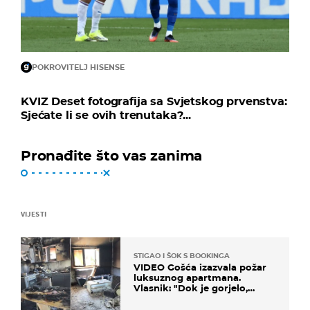
POKROVITELJ HISENSE
KVIZ Deset fotografija sa Svjetskog prvenstva:
Sjećate li se ovih trenutaka?...
Pronađite što vas zanima
VIJESTI
STIGAO I ŠOK S BOOKINGA
VIDEO Gošća izazvala požar
luksuznog apartmana.
Vlasnik: "Dok je gorjelo,
smijali su se, pili i pokazivali
mi srednji prst"