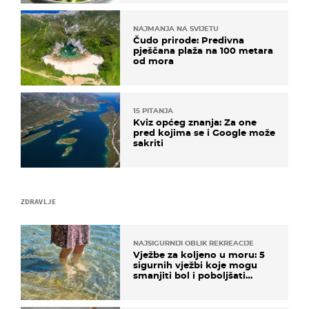
NAJMANJA NA SVIJETU
Čudo prirode: Predivna
pješčana plaža na 100 metara
od mora
15 PITANJA
Kviz općeg znanja: Za one
pred kojima se i Google može
sakriti
ZDRAVLJE
NAJSIGURNIJI OBLIK REKREACIJE
Vježbe za koljeno u moru: 5
sigurnih vježbi koje mogu
smanjiti bol i poboljšati
pokretljivost