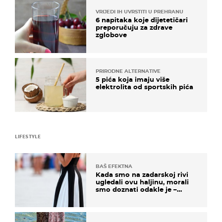
VRIJEDI IH UVRSTITI U PREHRANU
6 napitaka koje dijetetičari
preporučuju za zdrave
zglobove
PRIRODNE ALTERNATIVE
5 pića koja imaju više
elektrolita od sportskih pića
LIFESTYLE
BAŠ EFEKTNA
Kada smo na zadarskoj rivi
ugledali ovu haljinu, morali
smo doznati odakle je –
košta samo 18 eura