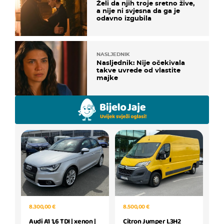
Želi da njih troje sretno žive,
a nije ni svjesna da ga je
odavno izgubila
NASLJEDNIK
Nasljednik: Nije očekivala
takve uvrede od vlastite
majke
8.300,00 €
8.500,00 €
Audi A1 1,6 TDI | xenon |
Citron Jumper L3H2