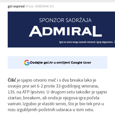
gol expired
(Foto: DNEVNIK.hr)
Dodajte gol.hr u omiljeni Google izvor
Čilić
je sjajno otvorio meč i s dva breaka lako je
osvojio prvi set 6-2 protiv 33-godišnjeg veterana,
135. na ATP ljestvici. U drugom setu također je sjajno
startao, breakom, ali onda je njegova igra počela
varirati. Izgubio je vlastiti servis, što je bio tek prvi u
nizu izgubljenih početnih udaraca u tom setu.