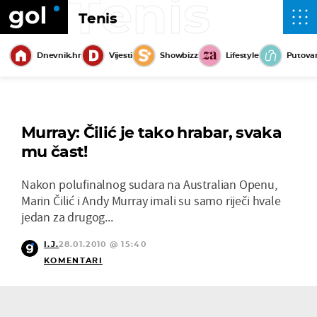
Tenis
Tenis
Dnevnik.hr
Vijesti
Showbizz
Lifestyle
Putova
Murray: Čilić je tako hrabar, svaka
mu čast!
Nakon polufinalnog sudara na Australian Openu,
Marin Čilić i Andy Murray imali su samo riječi hvale
jedan za drugog...
I.J.
28.01.2010 @ 15:40
KOMENTARI