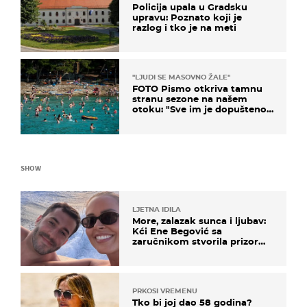
Policija upala u Gradsku
upravu: Poznato koji je
razlog i tko je na meti
"LJUDI SE MASOVNO ŽALE"
FOTO Pismo otkriva tamnu
stranu sezone na našem
otoku: "Sve im je dopušteno!
Izlijevaju fekalije u more, na
plažama se dobije kožni osip"
SHOW
LJETNA IDILA
More, zalazak sunca i ljubav:
Kći Ene Begović sa
zaručnikom stvorila prizor
kao s razglednice
PRKOSI VREMENU
Tko bi joj dao 58 godina?