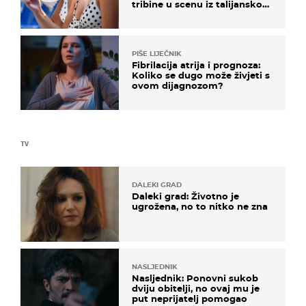
tribine u scenu iz talijanskog
filma
PIŠE LIJEČNIK
Fibrilacija atrija i prognoza:
Koliko se dugo može živjeti s
ovom dijagnozom?
TV
DALEKI GRAD
Daleki grad: Životno je
ugrožena, no to nitko ne zna
NASLJEDNIK
Nasljednik: Ponovni sukob
dviju obitelji, no ovaj mu je
put neprijatelj pomogao