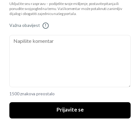
Uključite se u raspravu – podijelite svoje mišljenje, postavite pitanja ili
ponudite svoj pogled na temu. Vaš komentar može potaknuti zanimljiv
dijalog i obogatiti zajednicu našeg portala.
Važna obavijest
!
1500 znakova preostalo
Prijavite se