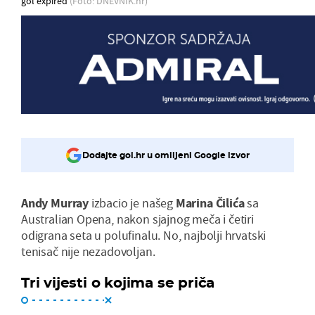
gol expired
(Foto: DNEVNIK.hr)
Dodajte gol.hr u omiljeni Google izvor
Andy Murray
izbacio je našeg
Marina Čilića
sa
Australian Opena, nakon sjajnog meča i četiri
odigrana seta u polufinalu. No, najbolji hrvatski
tenisač nije nezadovoljan.
Tri vijesti o kojima se priča