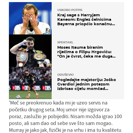
USKORO POTPIS
Kraj sage s Harryjem
Kaneom: Englez čelnicima
Bayerna priopćio konačnu
odluku
SPEKTAKL
Moses Itauma biranim
riječima o Filipu Hrgoviću:
"On je čvrst, čeka me duga
noć"
ODUŠEVIO
Pogledajte majstoriju: Joško
Gvardiol jednim potezom
izbrisao cijelu momčad
Atletica
'Meč se preokrenuo kada mi je uzeo servis na
početku drugog seta. Moj umor nije izgovor za
poraz, zaslužio je pobijediti. Nisam možda igrao 100
posto, ali sam dao od sebe sve što sam mogao.
Murray je jako jak, fizički je na vrhu i ima tu kvalitetu