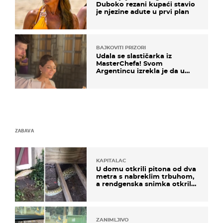
Duboko rezani kupaći stavio
je njezine adute u prvi plan
BAJKOVITI PRIZORI
Udala se slastičarka iz
MasterChefa! Svom
Argentincu izrekla je da u
rodnoj Hercegovini
ZABAVA
KAPITALAC
U domu otkrili pitona od dva
metra s nabreklim trbuhom,
a rendgenska snimka otkrila
posljednji obrok
ZANIMLJIVO