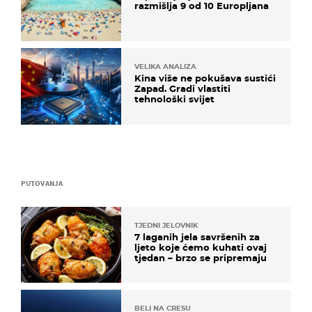
razmišlja 9 od 10 Europljana
VELIKA ANALIZA
Kina više ne pokušava sustići
Zapad. Gradi vlastiti
tehnološki svijet
PUTOVANJA
TJEDNI JELOVNIK
7 laganih jela savršenih za
ljeto koje ćemo kuhati ovaj
tjedan – brzo se pripremaju
BELI NA CRESU