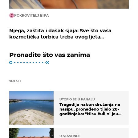
POKROVITELJ BIPA
Njega, zaštita i dašak sjaja: Sve što vaša
kozmetička torbica treba ovog ljeta...
Pronađite što vas zanima
VIJESTI
UTOPIO SE U KANALU
Tragedija nakon druženja na
nasipu, pronađeno tijelo 28-
godišnjaka: "Nisu čuli ni jauk
ni poziv upomoć"
U SLAVONIJI