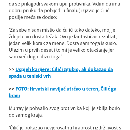
da se prilagodi svakom tipu protivnika. Vidim da ima
dobru priliku da pobijedi u finalu,' izjavio je Čilić
poslije meča te dodao:
'Za sebe nisam mislio da ću ići tako daleko, moj je
ždrijeb bio dosta težak. Ovo je fantastičan rezultat,
jedan velik korak za mene. Dosta sam toga iskusio.
Ulazim u prvih deset i to mi je veliko olakšanje jer
sam već dugo blizu toga.'
>>
Uspjeh karijere: Čilić izgubio, ali dokazao da
spada u teniski vrh
>>
FOTO: Hrvatski navijač utrčao u teren, Čilić ga
brani
Murray je pohvalio svog protivnika koji je zbilja borio
do samog kraja.
'Čilić je pokazao nevjerovatnu hrabrost i izdržljivost s