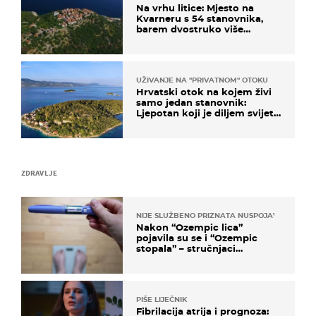
Na vrhu litice: Mjesto na
Kvarneru s 54 stanovnika,
barem dvostruko više
mačaka i pogledom od
kojega zastaje dah
UŽIVANJE NA "PRIVATNOM" OTOKU
Hrvatski otok na kojem živi
samo jedan stanovnik:
Ljepotan koji je diljem svijeta
poznat po svojem "bijelom
zlatu"
ZDRAVLJE
NIJE SLUŽBENO PRIZNATA NUSPOJAVA, ALI ...
Nakon “Ozempic lica”
pojavila su se i “Ozempic
stopala” – stručnjaci
objašnjavaju što se događa
PIŠE LIJEČNIK
Fibrilacija atrija i prognoza: