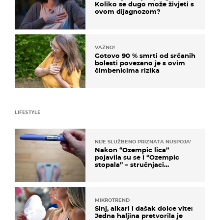
Koliko se dugo može živjeti s
ovom dijagnozom?
VAŽNO!
Gotovo 90 % smrti od srčanih
bolesti povezano je s ovim
čimbenicima rizika
LIFESTYLE
NIJE SLUŽBENO PRIZNATA NUSPOJAVA, ALI ...
Nakon “Ozempic lica”
pojavila su se i “Ozempic
stopala” – stručnjaci
objašnjavaju što se događa
MIKROTREND
Sinj, alkari i dašak dolce vite:
Jedna haljina pretvorila je