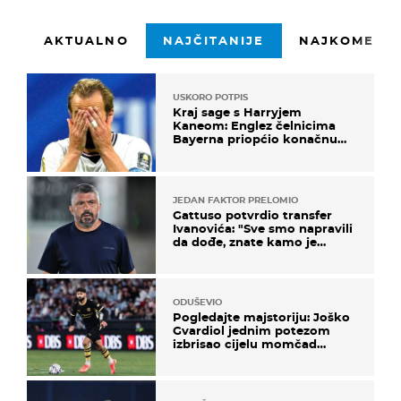
AKTUALNO
NAJČITANIJE
NAJKOMENTI
USKORO POTPIS
Kraj sage s Harryjem
Kaneom: Englez čelnicima
Bayerna priopćio konačnu
odluku
JEDAN FAKTOR PRELOMIO
Gattuso potvrdio transfer
Ivanovića: "Sve smo napravili
da dođe, znate kamo je
otišao..."
ODUŠEVIO
Pogledajte majstoriju: Joško
Gvardiol jednim potezom
izbrisao cijelu momčad
Atletica