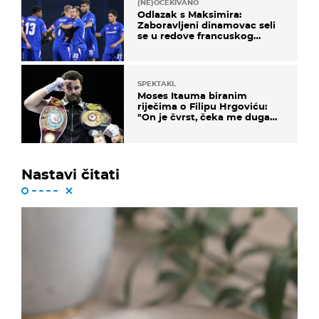
(NE)OČEKIVANO
Odlazak s Maksimira:
Zaboravljeni dinamovac seli
se u redove francuskog
prvoligaša
SPEKTAKL
Moses Itauma biranim
riječima o Filipu Hrgoviću:
"On je čvrst, čeka me duga
noć"
Nastavi čitati