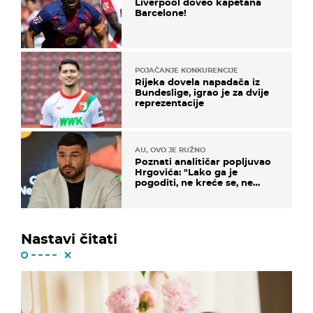
Liverpool doveo kapetana
Barcelone!
POJAČANJE KONKURENCIJE
Rijeka dovela napadača iz
Bundeslige, igrao je za dvije
reprezentacije
AU, OVO JE RUŽNO
Poznati analitičar popljuvao
Hrgovića: "Lako ga je
pogoditi, ne kreće se, ne
koristi noge..."
Nastavi čitati