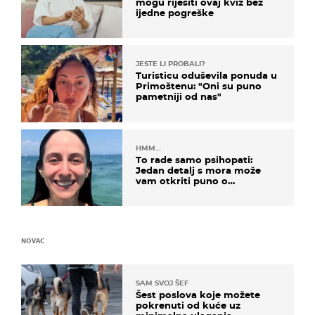
mogu riješiti ovaj kviz bez
ijedne pogreške
JESTE LI PROBALI?
Turisticu oduševila ponuda u
Primoštenu: "Oni su puno
pametniji od nas"
HMM…
To rade samo psihopati:
Jedan detalj s mora može
vam otkriti puno o
prijateljima
NOVAC
SAM SVOJ ŠEF
Šest poslova koje možete
pokrenuti od kuće uz