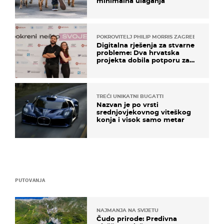
minimalna ulaganja
POKROVITELJ PHILIP MORRIS ZAGREB
Digitalna rješenja za stvarne
probleme: Dva hrvatska
projekta dobila potporu za
razvoj
TREĆI UNIKATNI BUGATTI
Nazvan je po vrsti
srednjovjekovnog viteškog
konja i visok samo metar
PUTOVANJA
NAJMANJA NA SVIJETU
Čudo prirode: Predivna