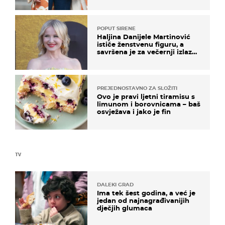
POPUT SIRENE
Haljina Danijele Martinović
ističe ženstvenu figuru, a
savršena je za večernji izlazak
na moru
PREJEDNOSTAVNO ZA SLOŽITI
Ovo je pravi ljetni tiramisu s
limunom i borovnicama – baš
osvježava i jako je fin
TV
DALEKI GRAD
Ima tek šest godina, a već je
jedan od najnagrađivanijih
dječjih glumaca