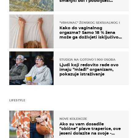
smanjiti bol i poboljšati
pokretljivost
"VRHUNAC" ŽENSKOG SEKSUALNOG ISKUSTVA
Kako do vaginalnog
orgazma? Samo 18 % žena
može ga doživjeti isključivo
na ovaj način
STUDIJA NA GOTOVO 1.900 OSOBA
Ljudi koji redovito rade ovo
imaju “mlađi” organizam,
pokazuje istraživanje
LIFESTYLE
NOVE KOLEKCIJE
Ako su vam dosadile
“obične” plave traperice, ove
jeseni dolazite na svoje -
izdvajamo 15 hit modela