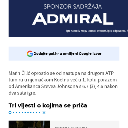
Dodajte gol.hr u omiljeni Google izvor
Marin Čilić oprostio se od nastupa na drugom ATP
turniru u njemačkom Koelnu već u 1. kolu porazom
od Amerikanca Stevea Johnsona s 6:7 (3), 4:6 nakon
dva sata igre.
Tri vijesti o kojima se priča