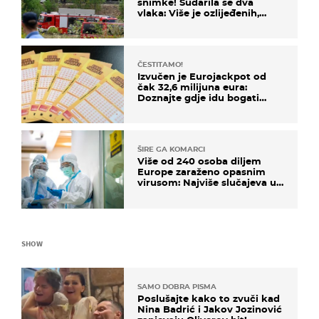
snimke! Sudarila se dva
vlaka: Više je ozlijeđenih,
hitne službe na terenu
ČESTITAMO!
Izvučen je Eurojackpot od
čak 32,6 milijuna eura:
Doznajte gdje idu bogati
dobitci u Hrvatskoj
ŠIRE GA KOMARCI
Više od 240 osoba diljem
Europe zaraženo opasnim
virusom: Najviše slučajeva u
našem susjedstvu
SHOW
SAMO DOBRA PISMA
Poslušajte kako to zvuči kad
Nina Badrić i Jakov Jozinović