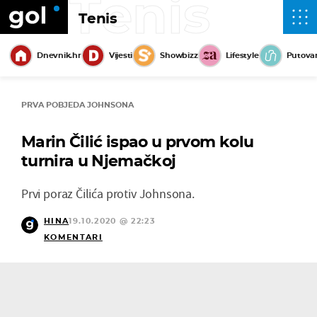
Tenis
Tenis
Dnevnik.hr
Vijesti
Showbizz
Lifestyle
Putova
PRVA POBJEDA JOHNSONA
Marin Čilić ispao u prvom kolu
turnira u Njemačkoj
Prvi poraz Čilića protiv Johnsona.
HINA
19.10.2020 @ 22:23
KOMENTARI