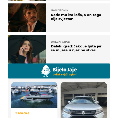
NASLJEDNIK
Rade mu iza leđa, a on toga
nije svjestan
DALEKI GRAD
Daleki grad: Jako je ljuta jer
se miješa u njezine stvari
2.900,00 €