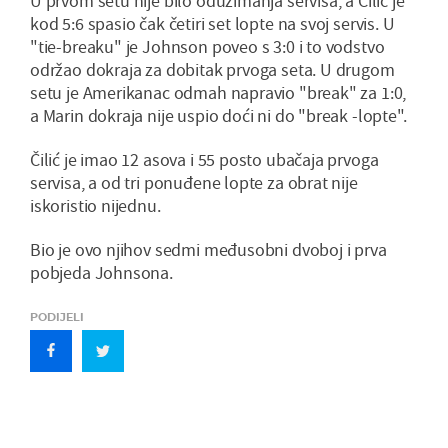
U prvom setu nije bilo oduzimanja servisa, a Čilić je
kod 5:6 spasio čak četiri set lopte na svoj servis. U
"tie-breaku" je Johnson poveo s 3:0 i to vodstvo
održao dokraja za dobitak prvoga seta. U drugom
setu je Amerikanac odmah napravio "break" za 1:0,
a Marin dokraja nije uspio doći ni do "break -lopte".
Čilić je imao 12 asova i 55 posto ubačaja prvoga
servisa, a od tri ponuđene lopte za obrat nije
iskoristio nijednu.
Bio je ovo njihov sedmi međusobni dvoboj i prva
pobjeda Johnsona.
PODIJELI