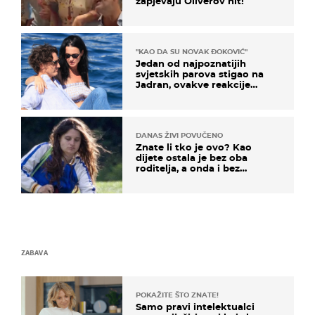
zapjevaju Oliverov hit!
"KAO DA SU NOVAK ĐOKOVIĆ"
Jedan od najpoznatijih
svjetskih parova stigao na
Jadran, ovakve reakcije
vjerojatno nisu očekivali
DANAS ŽIVI POVUČENO
Znate li tko je ovo? Kao
dijete ostala je bez oba
roditelja, a onda i bez
milijuna koje je trebala
naslijediti
ZABAVA
POKAŽITE ŠTO ZNATE!
Samo pravi intelektualci