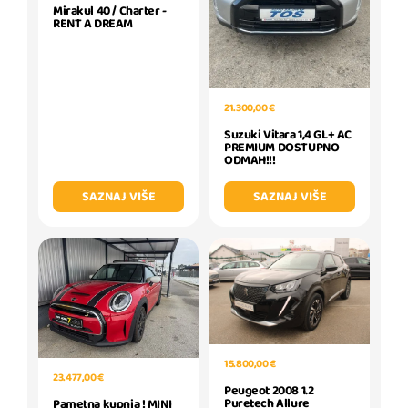
Mirakul 40 / Charter -
RENT A DREAM
21.300,00 €
Suzuki Vitara 1,4 GL+ AC
PREMIUM DOSTUPNO
ODMAH!!!
SAZNAJ VIŠE
SAZNAJ VIŠE
15.800,00 €
23.477,00 €
Peugeot 2008 1.2
Puretech Allure
Pametna kupnja ! MINI