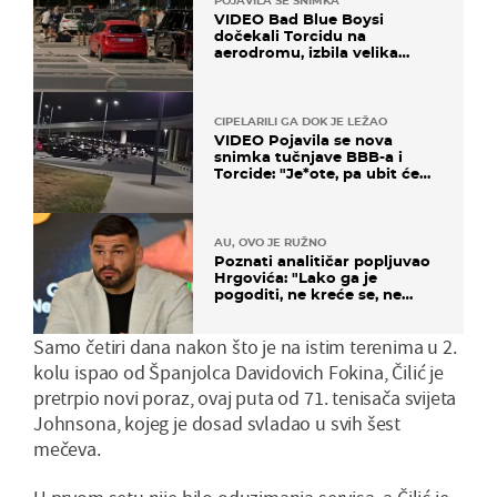
POJAVILA SE SNIMKA
VIDEO Bad Blue Boysi
dočekali Torcidu na
aerodromu, izbila velika
masovna tučnjava
CIPELARILI GA DOK JE LEŽAO
VIDEO Pojavila se nova
snimka tučnjave BBB-a i
Torcide: "Je*ote, pa ubit će
ga!"
AU, OVO JE RUŽNO
Poznati analitičar popljuvao
Hrgovića: "Lako ga je
pogoditi, ne kreće se, ne
koristi noge..."
Samo četiri dana nakon što je na istim terenima u 2.
kolu ispao od Španjolca Davidovich Fokina, Čilić je
pretrpio novi poraz, ovaj puta od 71. tenisača svijeta
Johnsona, kojeg je dosad svladao u svih šest
mečeva.