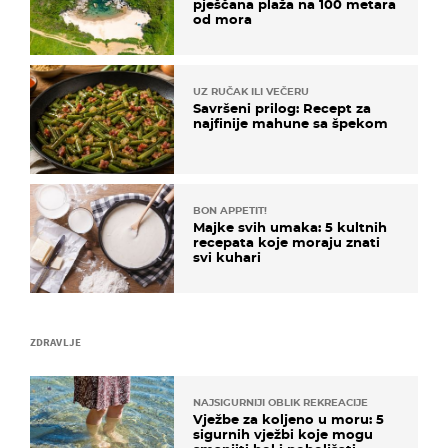
pješčana plaža na 100 metara
od mora
UZ RUČAK ILI VEČERU
Savršeni prilog: Recept za
najfinije mahune sa špekom
BON APPETIT!
Majke svih umaka: 5 kultnih
recepata koje moraju znati
svi kuhari
ZDRAVLJE
NAJSIGURNIJI OBLIK REKREACIJE
Vježbe za koljeno u moru: 5
sigurnih vježbi koje mogu