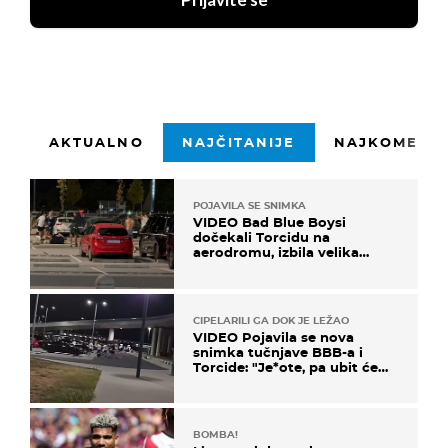
Prijavite se
AKTUALNO
NAJČITANIJE
NAJKOMENTI
POJAVILA SE SNIMKA
VIDEO Bad Blue Boysi
dočekali Torcidu na
aerodromu, izbila velika
masovna tučnjava
CIPELARILI GA DOK JE LEŽAO
VIDEO Pojavila se nova
snimka tučnjave BBB-a i
Torcide: "Je*ote, pa ubit će
ga!"
BOMBA!