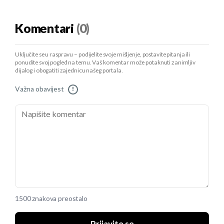
Komentari
(0)
Uključite se u raspravu – podijelite svoje mišljenje, postavite pitanja ili
ponudite svoj pogled na temu. Vaš komentar može potaknuti zanimljiv
dijalog i obogatiti zajednicu našeg portala.
Važna obavijest
!
1500 znakova preostalo