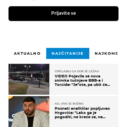
Prijavite se
AKTUALNO
NAJČITANIJE
NAJKOMENTI
CIPELARILI GA DOK JE LEŽAO
VIDEO Pojavila se nova
snimka tučnjave BBB-a i
Torcide: "Je*ote, pa ubit će
ga!"
AU, OVO JE RUŽNO
Poznati analitičar popljuvao
Hrgovića: "Lako ga je
pogoditi, ne kreće se, ne
koristi noge..."