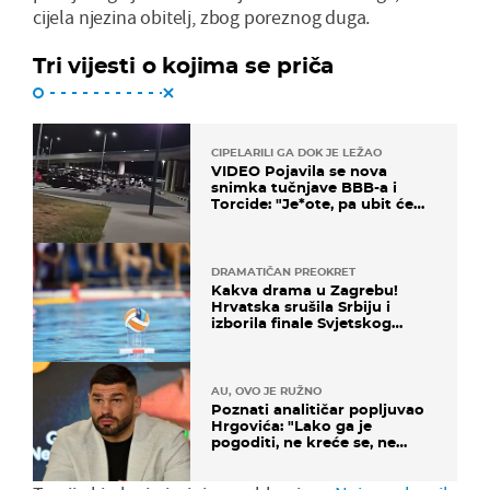
cijela njezina obitelj, zbog poreznog duga.
Tri vijesti o kojima se priča
CIPELARILI GA DOK JE LEŽAO
VIDEO Pojavila se nova
snimka tučnjave BBB-a i
Torcide: "Je*ote, pa ubit će
ga!"
DRAMATIČAN PREOKRET
Kakva drama u Zagrebu!
Hrvatska srušila Srbiju i
izborila finale Svjetskog
prvenstva
AU, OVO JE RUŽNO
Poznati analitičar popljuvao
Hrgovića: "Lako ga je
pogoditi, ne kreće se, ne
koristi noge..."