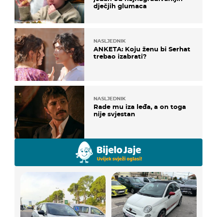
dječjih glumaca
NASLJEDNIK
ANKETA: Koju ženu bi Serhat
trebao izabrati?
NASLJEDNIK
Rade mu iza leđa, a on toga
nije svjestan