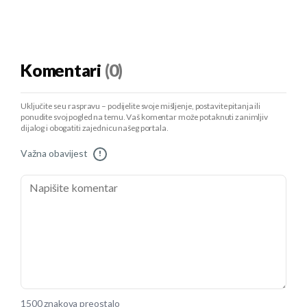
Komentari
(0)
Uključite se u raspravu – podijelite svoje mišljenje, postavite pitanja ili
ponudite svoj pogled na temu. Vaš komentar može potaknuti zanimljiv
dijalog i obogatiti zajednicu našeg portala.
Važna obavijest
!
1500 znakova preostalo