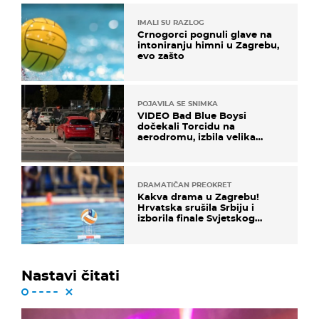
IMALI SU RAZLOG
Crnogorci pognuli glave na
intoniranju himni u Zagrebu,
evo zašto
POJAVILA SE SNIMKA
VIDEO Bad Blue Boysi
dočekali Torcidu na
aerodromu, izbila velika
masovna tučnjava
DRAMATIČAN PREOKRET
Kakva drama u Zagrebu!
Hrvatska srušila Srbiju i
izborila finale Svjetskog
prvenstva
Nastavi čitati