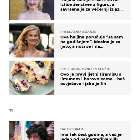
ističe ženstvenu figuru, a
savršena je za večernji izlazak
na moru
PREKRASNO IZDANJE
Ova haljina poručuje “Ja sam
na godišnjem”, idealna je za
ljeto, a nosi se i na
zagrebačkoj špici
PREJEDNOSTAVNO ZA SLOŽITI
Ovo je pravi ljetni tiramisu s
limunom i borovnicama – baš
osvježava i jako je fin
TV
DALEKI GRAD
Ima tek šest godina, a već je
jedan od najnagrađivanijih