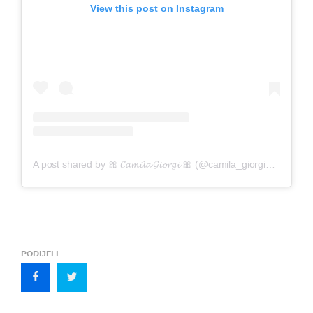
View this post on Instagram
A post shared by 🎀 𝓒𝓪𝓶𝓲𝓵𝓪 𝓖𝓲𝓸𝓻𝓰𝓲 🎀 (@camila_giorgi_official)
PODIJELI