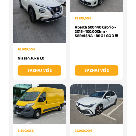
13.199,00 €
Abarth 500 140 Cabrio -
2015 - 100.000km -
SERVISNA - REG 1 GOD !!!
16.900,00 €
Nissan Juke 1,0
SAZNAJ VIŠE
SAZNAJ VIŠE
8.500,00 €
22.900,00 €