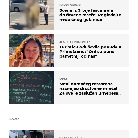
IMPRESIVNO!
Scena iz Srbije fascinirala
društvene mreže! Pogledajte
neobičnog ljubimca
JESTE LI PROBALI?
Turisticu oduševila ponuda u
Primoštenu: "Oni su puno
pametniji od nas"
UPS!
Meni domaćeg restorana
nasmijao društvene mreže!
Za sve je zaslužan urnebesan
naziv jela
NOVAC
SAM SVOJ ŠEF