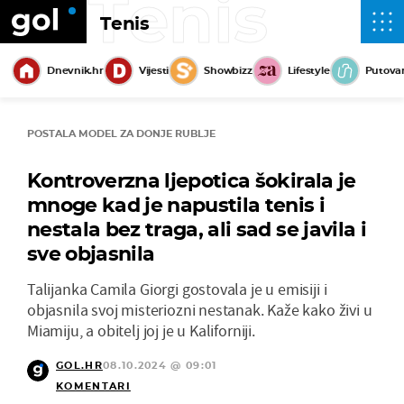
Tenis
Tenis
Dnevnik.hr
Vijesti
Showbizz
Lifestyle
Putova
POSTALA MODEL ZA DONJE RUBLJE
Kontroverzna ljepotica šokirala je
mnoge kad je napustila tenis i
nestala bez traga, ali sad se javila i
sve objasnila
Talijanka Camila Giorgi gostovala je u emisiji i
objasnila svoj misteriozni nestanak. Kaže kako živi u
Miamiju, a obitelj joj je u Kaliforniji.
GOL.HR
08.10.2024 @ 09:01
KOMENTARI