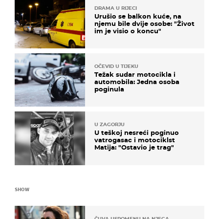
DRAMA U RIJECI
Urušio se balkon kuće, na
njemu bile dvije osobe: "Život
im je visio o koncu"
OČEVID U TIJEKU
Težak sudar motocikla i
automobila: Jedna osoba
poginula
U ZAGORJU
U teškoj nesreći poginuo
vatrogasac i motociklst
Matija: "Ostavio je trag"
SHOW
ČUVA USPOMENU NA NJEGA