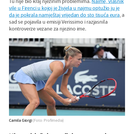
Tu nije bio kraj njezinim problemima.
Naime, vlasnik
vile u Firenci u kojoj je živjela u najmu optužio ju je
da je pokrala namještaj vrijedan do sto tisuća eura
, a
sad se pojavila u emisiji Verissimo i razjasnila
kontroverze vezane za njezino ime.
Camila Giorgi
(Foto: Profimedia)