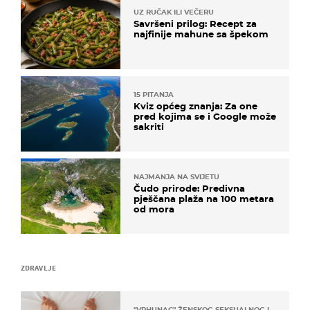
UZ RUČAK ILI VEČERU
Savršeni prilog: Recept za
najfinije mahune sa špekom
15 PITANJA
Kviz općeg znanja: Za one
pred kojima se i Google može
sakriti
NAJMANJA NA SVIJETU
Čudo prirode: Predivna
pješčana plaža na 100 metara
od mora
ZDRAVLJE
"VRHUNAC" ŽENSKOG SEKSUALNOG ISKUSTVA