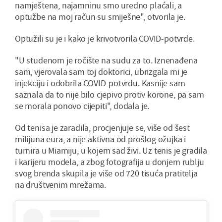
namještena, najamninu smo uredno plaćali, a
optužbe na moj račun su smiješne", otvorila je.
Optužili su je i kako je krivotvorila COVID-potvrde.
"U studenom je ročište na sudu za to. Iznenađena
sam, vjerovala sam toj doktorici, ubrizgala mi je
injekciju i odobrila COVID-potvrdu. Kasnije sam
saznala da to nije bilo cjepivo protiv korone, pa sam
se morala ponovo cijepiti", dodala je.
Od tenisa je zaradila, procjenjuje se, više od šest
milijuna eura, a nije aktivna od prošlog ožujka i
turnira u Miamiju, u kojem sad živi. Uz tenis je gradila
i karijeru modela, a zbog fotografija u donjem rublju
svog brenda skupila je više od 720 tisuća pratitelja
na društvenim mrežama.