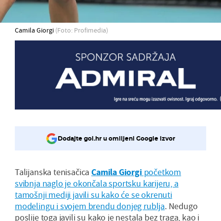
Camila Giorgi
(Foto: Profimedia)
Dodajte gol.hr u omiljeni Google izvor
Talijanska tenisačica
Camila
Giorgi
početkom
svibnja naglo je okončala sportsku karijeru, a
tamošnji mediji javili su kako će se okrenuti
modelingu i svojem brendu donjeg rublja
. Nedugo
poslije toga javili su kako je nestala bez traga, kao i