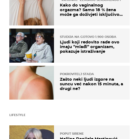
Kako do vaginalnog
orgazma? Samo 18 % žena
može ga doživjeti isključivo
na ovaj način
STUDIJA NA GOTOVO 1.900 OSOBA
Ljudi koji redovito rade ovo
imaju “mlađi” organizam,
pokazuje istraživanje
POKROVITELJ STADA
Zašto neki ljudi izgore na
suncu već nakon 15 minuta, a
drugi ne?
LIFESTYLE
POPUT SIRENE
Haljina Danijele Martinović