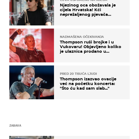
Njezinog oca obožavala je
cijela Hrvatska! Kći
neprežaljenog pjevača
projurila špicom na dva
kotača
NADMAŠENA OČEKIVANJA
Thompson ruši brojke i u
Vukovaru! Objavljeno koliko
je ulaznica prodano u
kratkom vremenu
PRED 20 TISUĆA LJUDI
Thompson izazvao ovacije
već na početku koncerta:
"Što ću kad sam slab..."
ZABAVA