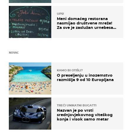
UPS!
Meni domaćeg restorana
nasmijao društvene mreže!
Za sve je zaslužan urnebesan
naziv jela
NOVAC
KAMO BI OTIŠLI?
O preseljenju u inozemstvo
razmišlja 9 od 10 Europljana
TREĆI UNIKATNI BUGATTI
Nazvan je po vrsti
srednjovjekovnog viteškog
konja i visok samo metar