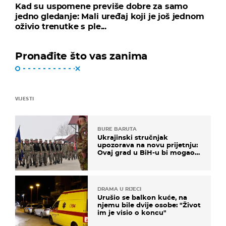
Kad su uspomene previše dobre za samo
jedno gledanje: Mali uređaj koji je još jednom
oživio trenutke s ple...
Pronađite što vas zanima
VIJESTI
BURE BARUTA
Ukrajinski stručnjak
upozorava na novu prijetnju:
Ovaj grad u BiH-u bi mogao
biti žarište
DRAMA U RIJECI
Urušio se balkon kuće, na
njemu bile dvije osobe: "Život
im je visio o koncu"