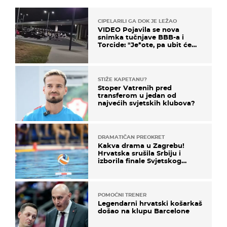
CIPELARILI GA DOK JE LEŽAO
VIDEO Pojavila se nova
snimka tučnjave BBB-a i
Torcide: "Je*ote, pa ubit će
ga!"
STIŽE KAPETANU?
Stoper Vatrenih pred
transferom u jedan od
najvećih svjetskih klubova?
DRAMATIČAN PREOKRET
Kakva drama u Zagrebu!
Hrvatska srušila Srbiju i
izborila finale Svjetskog
prvenstva
POMOĆNI TRENER
Legendarni hrvatski košarkaš
došao na klupu Barcelone