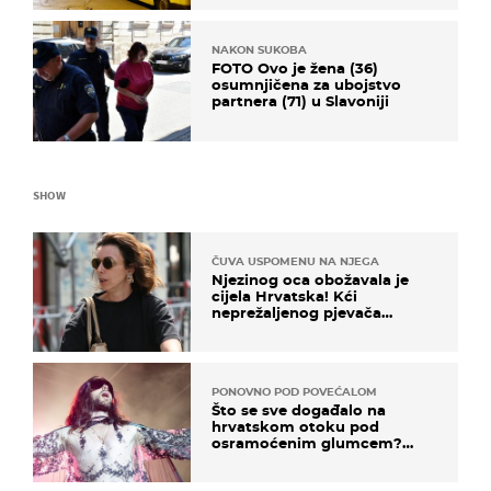
NAKON SUKOBA
FOTO Ovo je žena (36)
osumnjičena za ubojstvo
partnera (71) u Slavoniji
SHOW
ČUVA USPOMENU NA NJEGA
Njezinog oca obožavala je
cijela Hrvatska! Kći
neprežaljenog pjevača
projurila špicom na dva
kotača
PONOVNO POD POVEĆALOM
Što se sve događalo na
hrvatskom otoku pod
osramoćenim glumcem?
Bizarni prizori i danas
izazivaju nevjericu