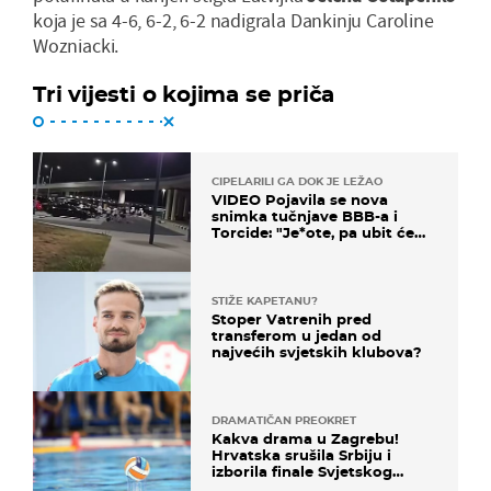
koja je sa 4-6, 6-2, 6-2 nadigrala Dankinju Caroline
Wozniacki.
Tri vijesti o kojima se priča
CIPELARILI GA DOK JE LEŽAO
VIDEO Pojavila se nova
snimka tučnjave BBB-a i
Torcide: "Je*ote, pa ubit će
ga!"
STIŽE KAPETANU?
Stoper Vatrenih pred
transferom u jedan od
najvećih svjetskih klubova?
DRAMATIČAN PREOKRET
Kakva drama u Zagrebu!
Hrvatska srušila Srbiju i
izborila finale Svjetskog
prvenstva