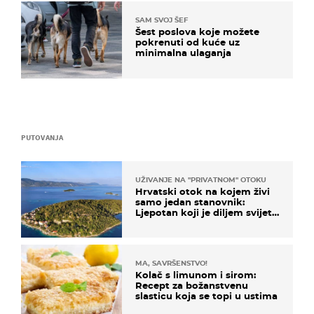
SAM SVOJ ŠEF
Šest poslova koje možete
pokrenuti od kuće uz
minimalna ulaganja
PUTOVANJA
UŽIVANJE NA "PRIVATNOM" OTOKU
Hrvatski otok na kojem živi
samo jedan stanovnik:
Ljepotan koji je diljem svijeta
poznat po svojem "bijelom
zlatu"
MA, SAVRŠENSTVO!
Kolač s limunom i sirom:
Recept za božanstvenu
slasticu koja se topi u ustima