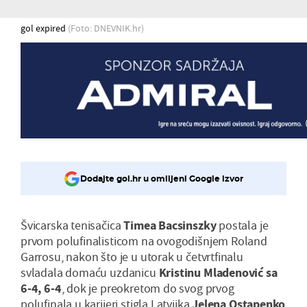
gol expired
(Foto: DNEVNIK.hr)
Dodajte gol.hr u omiljeni Google izvor
Švicarska tenisačica
Timea Bacsinszky
postala je
prvom polufinalisticom na ovogodišnjem Roland
Garrosu, nakon što je u utorak u četvrtfinalu
svladala domaću uzdanicu
Kristinu Mladenović sa
6-4, 6-4
, dok je preokretom do svog prvog
polufinala u karijeri stigla Latvijka
Jelena Ostapenko