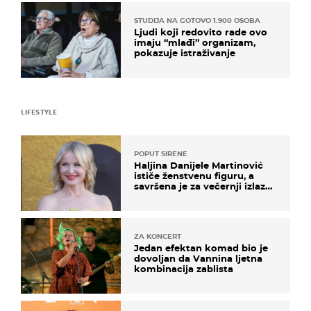
STUDIJA NA GOTOVO 1.900 OSOBA
Ljudi koji redovito rade ovo
imaju “mlađi” organizam,
pokazuje istraživanje
LIFESTYLE
POPUT SIRENE
Haljina Danijele Martinović
ističe ženstvenu figuru, a
savršena je za večernji izlazak
na moru
ZA KONCERT
Jedan efektan komad bio je
dovoljan da Vannina ljetna
kombinacija zablista