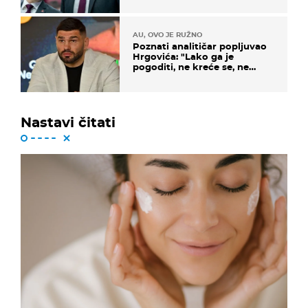
AU, OVO JE RUŽNO
Poznati analitičar popljuvao
Hrgovića: "Lako ga je
pogoditi, ne kreće se, ne
koristi noge..."
Nastavi čitati