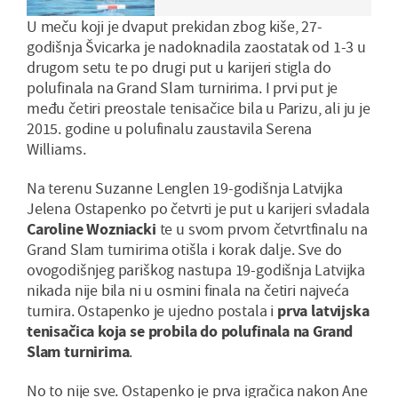
U meču koji je dvaput prekidan zbog kiše, 27-
godišnja Švicarka je nadoknadila zaostatak od 1-3 u
drugom setu te po drugi put u karijeri stigla do
polufinala na Grand Slam turnirima. I prvi put je
među četiri preostale tenisačice bila u Parizu, ali ju je
2015. godine u polufinalu zaustavila Serena
Williams.
Na terenu Suzanne Lenglen 19-godišnja Latvijka
Jelena Ostapenko po četvrti je put u karijeri svladala
Caroline Wozniacki
te u svom prvom četvrtfinalu na
Grand Slam turnirima otišla i korak dalje. Sve do
ovogodišnjeg pariškog nastupa 19-godišnja Latvijka
nikada nije bila ni u osmini finala na četiri najveća
turnira. Ostapenko je ujedno postala i
prva latvijska
tenisačica koja se probila do polufinala na Grand
Slam turnirima
.
No to nije sve. Ostapenko je prva igračica nakon Ane