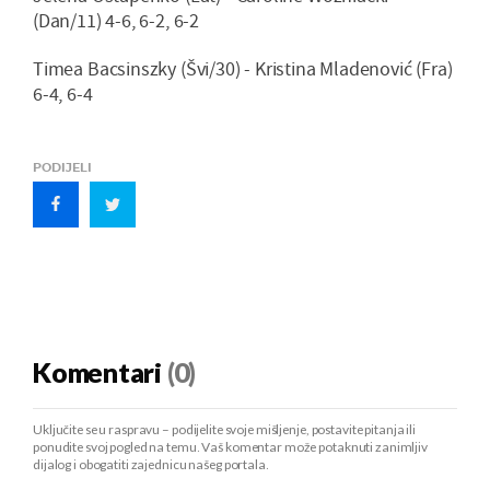
(Dan/11) 4-6, 6-2, 6-2
Timea Bacsinszky (Švi/30) - Kristina Mladenović (Fra)
6-4, 6-4
PODIJELI
Komentari
(0)
Uključite se u raspravu – podijelite svoje mišljenje, postavite pitanja ili
ponudite svoj pogled na temu. Vaš komentar može potaknuti zanimljiv
dijalog i obogatiti zajednicu našeg portala.