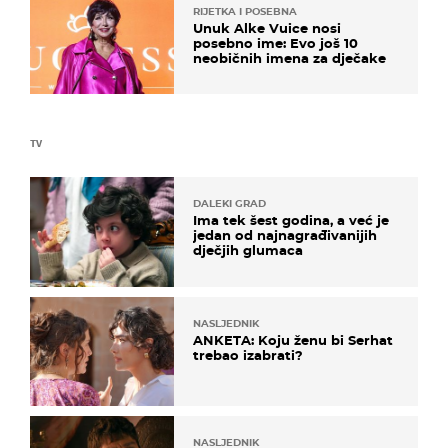
RIJETKA I POSEBNA
Unuk Alke Vuice nosi
posebno ime: Evo još 10
neobičnih imena za dječake
TV
DALEKI GRAD
Ima tek šest godina, a već je
jedan od najnagrađivanijih
dječjih glumaca
NASLJEDNIK
ANKETA: Koju ženu bi Serhat
trebao izabrati?
NASLJEDNIK