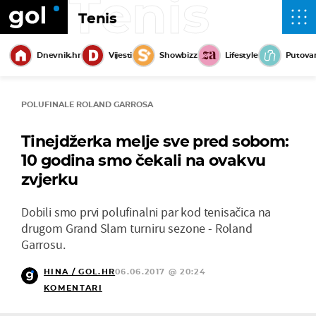
Tenis
Tenis
Dnevnik.hr
Vijesti
Showbizz
Lifestyle
Putova
POLUFINALE ROLAND GARROSA
Tinejdžerka melje sve pred sobom:
10 godina smo čekali na ovakvu
zvjerku
Dobili smo prvi polufinalni par kod tenisačica na
drugom Grand Slam turniru sezone - Roland
Garrosu.
HINA / GOL.HR
06.06.2017 @ 20:24
KOMENTARI