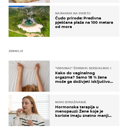
NAJMANJA NA SVIJETU
Čudo prirode: Predivna
pješčana plaža na 100 metara
od mora
ZDRAVLJE
"VRHUNAC" ŽENSKOG SEKSUALNOG ISKUSTVA
Kako do vaginalnog
orgazma? Samo 18 % žena
može ga doživjeti isključivo
na ovaj način
NOVO ISTRAŽIVANJE
Hormonska terapija u
menopauzi: Žene koje je
koriste imaju znatno manji
rizik od ovoga