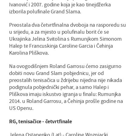
Ivanović i 2007. godine koja je kao tinejdžerka
izborila polufinale Grand Slama.
Preostala dva četvrtfinalna dvoboja na rasporedu su
u srijedu, a za mjesto u polufinalu borit će se
Ukrajinka Jelina Svitolina s Rumunjkom Simonom
Halep te Francuskinja Caroline Garcia i Čehinja
Karolina Pliškova.
Na ovogodišnjem Roland Garrosu ćemo zasigurno
dobiti novu Grand Slam pobjednicu, jer od
preostalih tenisačica u ždrijebu nijedna nije nikada
podignula pobjednički pehar, a samo Halep i
Pliškova imaju iskustvo igranja u finalu: Rumunjka
2014. u Roland Garrosu, a Čehinja prošle godine na
US Openu.
RG, tenisačice - četvrtfinale
Jelena Ostapenko (Lat) - Caroline Wozniacki