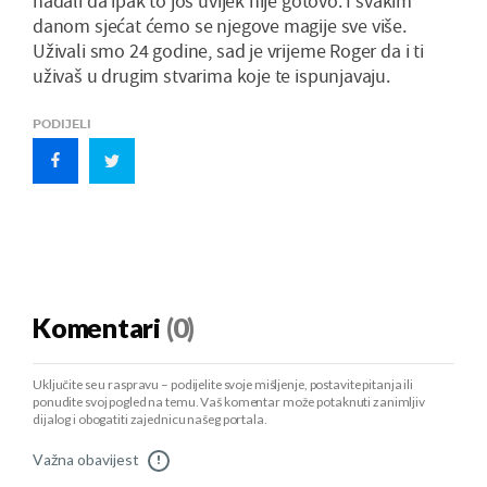
nadali da ipak to još uvijek nije gotovo. I svakim
danom sjećat ćemo se njegove magije sve više.
Uživali smo 24 godine, sad je vrijeme Roger da i ti
uživaš u drugim stvarima koje te ispunjavaju.
PODIJELI
Komentari
(0)
Uključite se u raspravu – podijelite svoje mišljenje, postavite pitanja ili
ponudite svoj pogled na temu. Vaš komentar može potaknuti zanimljiv
dijalog i obogatiti zajednicu našeg portala.
Važna obavijest
!