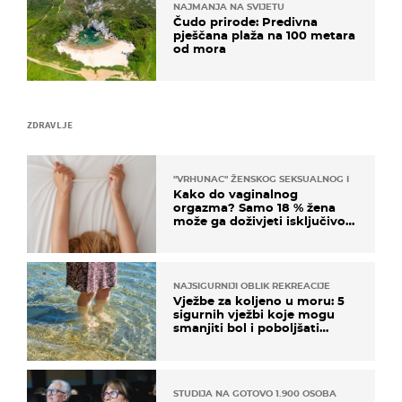
NAJMANJA NA SVIJETU
Čudo prirode: Predivna
pješčana plaža na 100 metara
od mora
ZDRAVLJE
"VRHUNAC" ŽENSKOG SEKSUALNOG ISKUSTVA
Kako do vaginalnog
orgazma? Samo 18 % žena
može ga doživjeti isključivo
na ovaj način
NAJSIGURNIJI OBLIK REKREACIJE
Vježbe za koljeno u moru: 5
sigurnih vježbi koje mogu
smanjiti bol i poboljšati
pokretljivost
STUDIJA NA GOTOVO 1.900 OSOBA