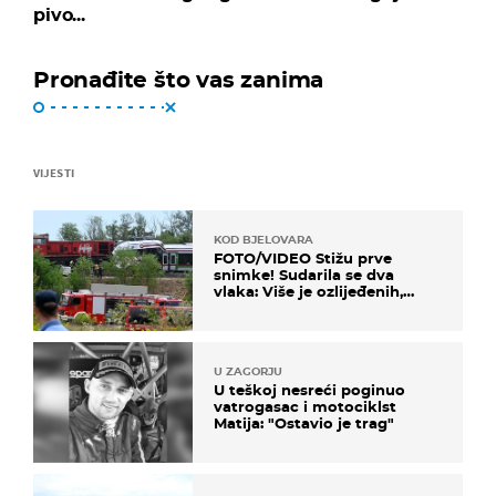
pivo...
Pronađite što vas zanima
VIJESTI
KOD BJELOVARA
FOTO/VIDEO Stižu prve
snimke! Sudarila se dva
vlaka: Više je ozlijeđenih,
hitne službe na terenu
U ZAGORJU
U teškoj nesreći poginuo
vatrogasac i motociklst
Matija: "Ostavio je trag"