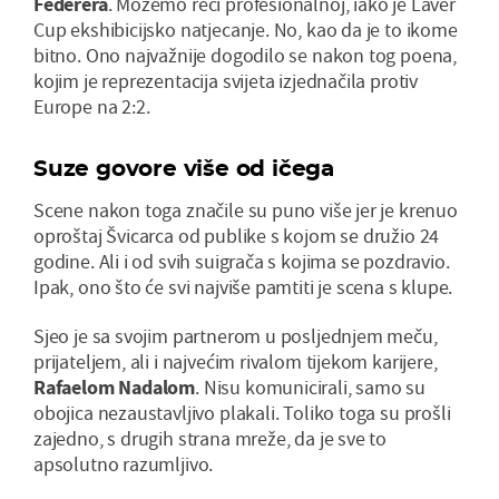
Federera
. Možemo reći profesionalnoj, iako je Laver
Cup ekshibicijsko natjecanje. No, kao da je to ikome
bitno. Ono najvažnije dogodilo se nakon tog poena,
kojim je reprezentacija svijeta izjednačila protiv
Europe na 2:2.
Suze govore više od ičega
Scene nakon toga značile su puno više jer je krenuo
oproštaj Švicarca od publike s kojom se družio 24
godine. Ali i od svih suigrača s kojima se pozdravio.
Ipak, ono što će svi najviše pamtiti je scena s klupe.
Sjeo je sa svojim partnerom u posljednjem meču,
prijateljem, ali i najvećim rivalom tijekom karijere,
Rafaelom Nadalom
. Nisu komunicirali, samo su
obojica nezaustavljivo plakali. Toliko toga su prošli
zajedno, s drugih strana mreže, da je sve to
apsolutno razumljivo.