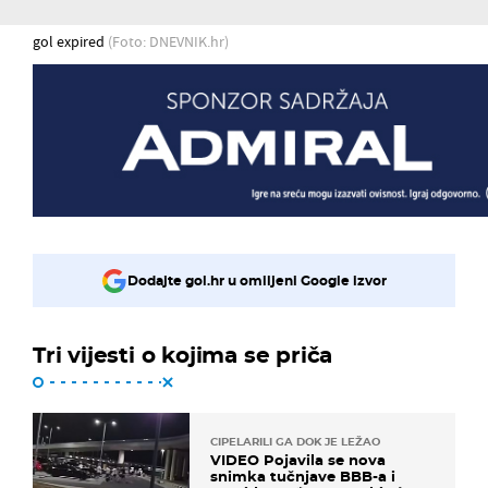
gol expired
(Foto: DNEVNIK.hr)
Dodajte gol.hr u omiljeni Google izvor
Tri vijesti o kojima se priča
CIPELARILI GA DOK JE LEŽAO
VIDEO Pojavila se nova
snimka tučnjave BBB-a i