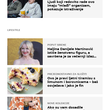
Ljudi koji redovito rade ovo
imaju “mlađi” organizam,
pokazuje istraživanje
LIFESTYLE
POPUT SIRENE
Haljina Danijele Martinović
ističe ženstvenu figuru, a
savršena je za večernji izlazak
na moru
PREJEDNOSTAVNO ZA SLOŽITI
Ovo je pravi ljetni tiramisu s
limunom i borovnicama – baš
osvježava i jako je fin
NOVE KOLEKCIJE
Ako su vam dosadile