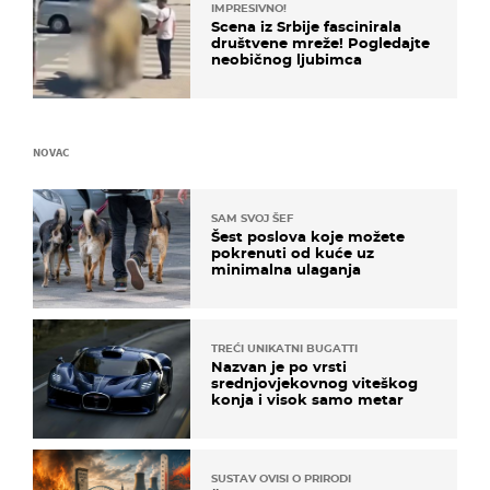
IMPRESIVNO!
Scena iz Srbije fascinirala
društvene mreže! Pogledajte
neobičnog ljubimca
NOVAC
SAM SVOJ ŠEF
Šest poslova koje možete
pokrenuti od kuće uz
minimalna ulaganja
TREĆI UNIKATNI BUGATTI
Nazvan je po vrsti
srednjovjekovnog viteškog
konja i visok samo metar
SUSTAV OVISI O PRIRODI