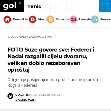
Tenis
Tenis
Dnevnik.hr
Vijesti
Showbizz
Lifestyle
Putova
BILO JE ČAST I ZADOVOLJSTVO
FOTO Suze govore sve: Federer i
Nadal razgalili cijelu dvoranu,
velikan dobio nezaboravan
oproštaj
Odigran je posljednji meč u profesionalnoj karijeri
Rogera Federera.
GOL.HR
24.09.2022 @ 08:02
KOMENTARI