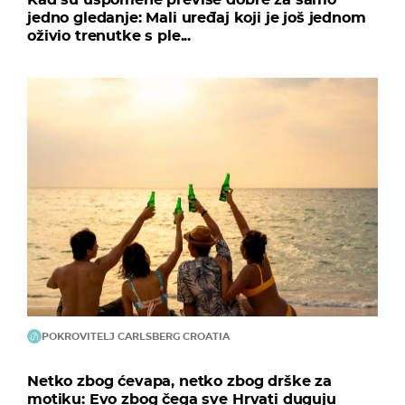
jedno gledanje: Mali uređaj koji je još jednom
oživio trenutke s ple...
POKROVITELJ CARLSBERG CROATIA
Netko zbog ćevapa, netko zbog drške za
motiku: Evo zbog čega sve Hrvati duguju