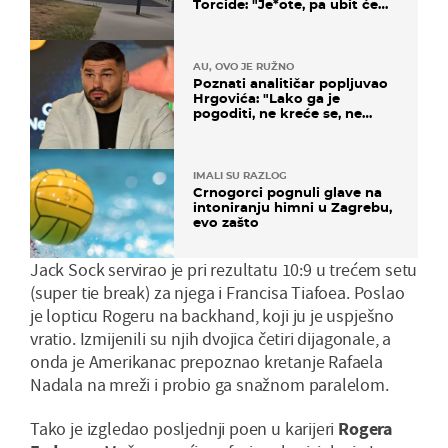
Torcide: "Je*ote, pa ubit će
ga!"
AU, OVO JE RUŽNO
Poznati analitičar popljuvao
Hrgovića: "Lako ga je
pogoditi, ne kreće se, ne
koristi noge..."
IMALI SU RAZLOG
Crnogorci pognuli glave na
intoniranju himni u Zagrebu,
evo zašto
Jack Sock servirao je pri rezultatu 10:9 u trećem setu
(super tie break) za njega i Francisa Tiafoea. Poslao
je lopticu Rogeru na backhand, koji ju je uspješno
vratio. Izmijenili su njih dvojica četiri dijagonale, a
onda je Amerikanac prepoznao kretanje Rafaela
Nadala na mreži i probio ga snažnom paralelom.
Tako je izgledao posljednji poen u karijeri
Rogera