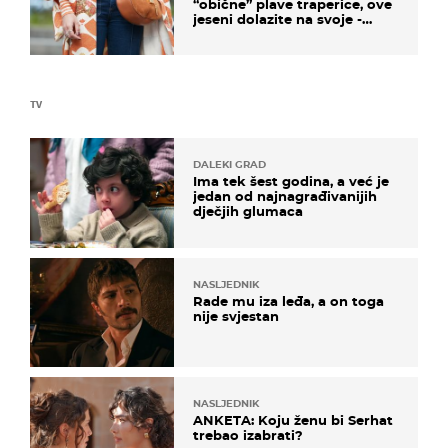
“obične” plave traperice, ove
jeseni dolazite na svoje -
izdvajamo 15 hit modela
TV
DALEKI GRAD
Ima tek šest godina, a već je
jedan od najnagrađivanijih
dječjih glumaca
NASLJEDNIK
Rade mu iza leđa, a on toga
nije svjestan
NASLJEDNIK
ANKETA: Koju ženu bi Serhat
trebao izabrati?