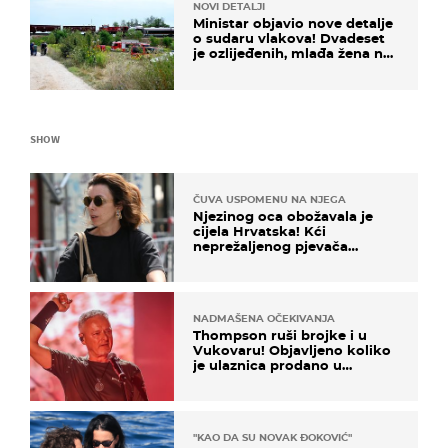
NOVI DETALJI
Ministar objavio nove detalje
o sudaru vlakova! Dvadeset
je ozlijeđenih, mlađa žena na
intenzivnoj
SHOW
ČUVA USPOMENU NA NJEGA
Njezinog oca obožavala je
cijela Hrvatska! Kći
neprežaljenog pjevača
projurila špicom na dva
kotača
NADMAŠENA OČEKIVANJA
Thompson ruši brojke i u
Vukovaru! Objavljeno koliko
je ulaznica prodano u
kratkom vremenu
"KAO DA SU NOVAK ĐOKOVIĆ"