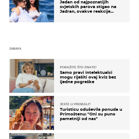
Jedan od najpoznatijih
svjetskih parova stigao na
Jadran, ovakve reakcije
vjerojatno nisu očekivali
ZABAVA
POKAŽITE ŠTO ZNATE!
Samo pravi intelektualci
mogu riješiti ovaj kviz bez
ijedne pogreške
JESTE LI PROBALI?
Turisticu oduševila ponuda u
Primoštenu: "Oni su puno
pametniji od nas"