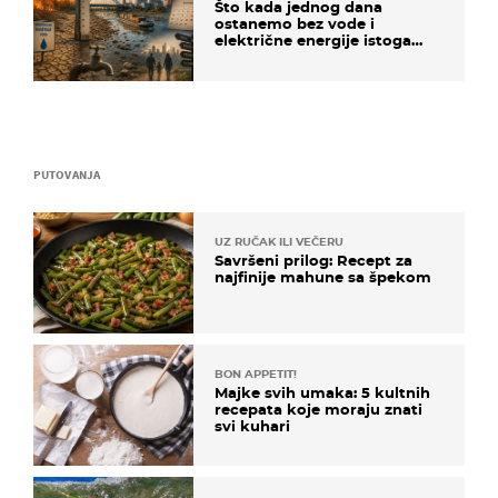
Što kada jednog dana
ostanemo bez vode i
električne energije istoga
dana?
PUTOVANJA
UZ RUČAK ILI VEČERU
Savršeni prilog: Recept za
najfinije mahune sa špekom
BON APPETIT!
Majke svih umaka: 5 kultnih
recepata koje moraju znati
svi kuhari