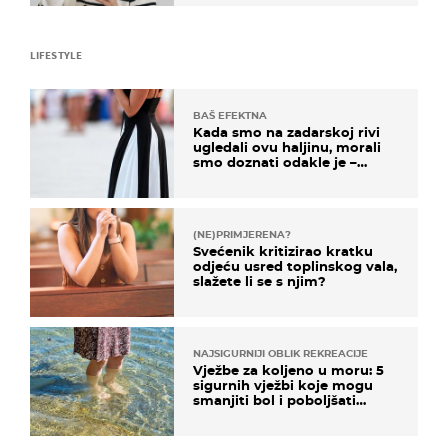
LIFESTYLE
BAŠ EFEKTNA
Kada smo na zadarskoj rivi
ugledali ovu haljinu, morali
smo doznati odakle je –
košta samo 18 eura
(NE)PRIMJERENA?
Svećenik kritizirao kratku
odjeću usred toplinskog vala,
slažete li se s njim?
NAJSIGURNIJI OBLIK REKREACIJE
Vježbe za koljeno u moru: 5
sigurnih vježbi koje mogu
smanjiti bol i poboljšati
pokretljivost