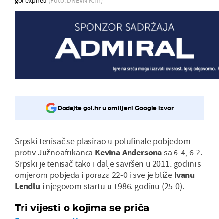
gol expired
(Foto: DNEVNIK.hr)
Dodajte gol.hr u omiljeni Google izvor
Srpski tenisač se plasirao u polufinale pobjedom
protiv Južnoafrikanca
Kevina Andersona
sa 6-4, 6-2.
Srpski je tenisač tako i dalje savršen u 2011. godini s
omjerom pobjeda i poraza 22-0 i sve je bliže
Ivanu
Lendlu
i njegovom startu u 1986. godinu (25-0).
Tri vijesti o kojima se priča