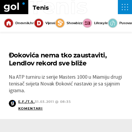
Tenis
Tenis
Dnevnik.hr
Vijesti
Showbizz
Lifestyle
Putova
Đokovića nema tko zaustaviti,
Lendlov rekord sve bliže
Na ATP turniru iz serije Masters 1000 u Miamiju drugi
tenisač svijeta Novak Đoković nastavio je sa sjajnim
igrama.
E.F./T.S.
31.03.2011 @ 08:35
KOMENTARI