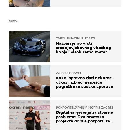
ovo sigurnim?
NOVAC
TREĆI UNIKATNI BUGATTI
Nazvan je po vrsti
srednjovjekovnog viteškog
konja i visok samo metar
ZA POSLODAVCE
Kako ispravno dati nekome
otkaz i izbjeći najčešće
pogreške te sudske sporove
POKROVITELJ PHILIP MORRIS ZAGREB
Digitalna rješenja za stvarne
probleme: Dva hrvatska
projekta dobila potporu za
razvoj