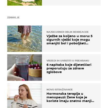
ZDRAVLJE
NAJSIGURNIJI OBLIK REKREACIJE
Vježbe za koljeno u moru: 5
sigurnih vježbi koje mogu
smanjiti bol i poboljšati
pokretljivost
VRIJEDI IH UVRSTITI U PREHRANU
6 napitaka koje dijetetičari
preporučuju za zdrave
zglobove
NOVO ISTRAŽIVANJE
Hormonska terapija u
menopauzi: Žene koje je
koriste imaju znatno manji
rizik od ovoga