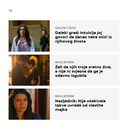
TV
DALEKI GRAD
Daleki grad: Intuicija joj
govori da danas neće otići iz
njihovog života
NASLJEDNIK
Želi da njih troje sretno žive,
a nije ni svjesna da ga je
odavno izgubila
NASLJEDNIK
Nasljednik: Nije očekivala
takve uvrede od vlastite
majke