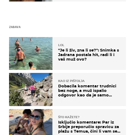
ZABAVA
LOL
"Je li živ, zna li se?": Snimka s
Jadrana postala hit, radi li i
vaš muž ovo?
KAO IZ PIŠTOLJA
Dobacila komentar trudnici
bez noge, a muž ispalio
odgovor kao da je samo
čekao…
ŠTO KAŽETE?
Isključio komentare: Par iz
Srbije preporučio spravicu za
plažu s Temua, čini li vam se