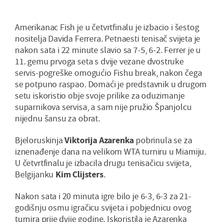
Amerikanac Fish je u četvrtfinalu je izbacio i šestog
nositelja Davida Ferrera. Petnaesti tenisač svijeta je
nakon sata i 22 minute slavio sa 7-5, 6-2. Ferrer je u
11. gemu prvoga seta s dvije vezane dvostruke
servis-pogreške omogućio Fishu break, nakon čega
se potpuno raspao. Domaći je predstavnik u drugom
setu iskoristio obje svoje prilike za oduzimanje
suparnikova servisa, a sam nije pružio Španjolcu
nijednu šansu za obrat.
Bjeloruskinja
Viktorija Azarenka
pobrinula se za
iznenađenje dana na velikom WTA turniru u Miamiju.
U četvrtfinalu je izbacila drugu tenisačicu svijeta,
Belgijanku
Kim Clijsters
.
Nakon sata i 20 minuta igre bilo je 6-3, 6-3 za 21-
godišnju osmu igračicu svijeta i pobjednicu ovog
turnira prije dvije godine. Iskoristila je Azarenka