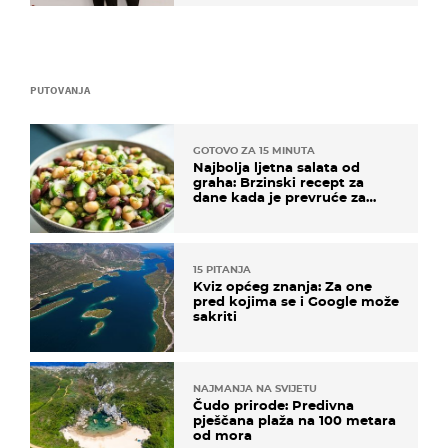
PUTOVANJA
GOTOVO ZA 15 MINUTA
Najbolja ljetna salata od
graha: Brzinski recept za
dane kada je prevruće za
kuhanje
15 PITANJA
Kviz općeg znanja: Za one
pred kojima se i Google može
sakriti
NAJMANJA NA SVIJETU
Čudo prirode: Predivna
pješčana plaža na 100 metara
od mora