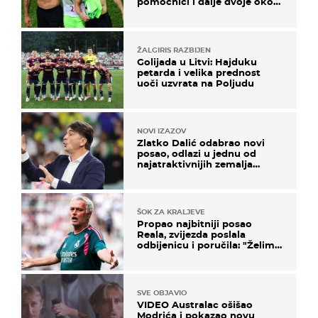
pomoćnici i dalje dvoje oko
ponude
ŽALGIRIS RAZBIJEN
Golijada u Litvi: Hajduku
petarda i velika prednost
uoči uzvrata na Poljudu
NOVI IZAZOV
Zlatko Dalić odabrao novi
posao, odlazi u jednu od
najatraktivnijih zemalja
svijeta
ŠOK ZA KRALJEVE
Propao najbitniji posao
Reala, zvijezda poslala
odbijenicu i poručila: "Želim
u Barcelonu"
SVE OBJAVIO
VIDEO Australac ošišao
Modrića i pokazao novu