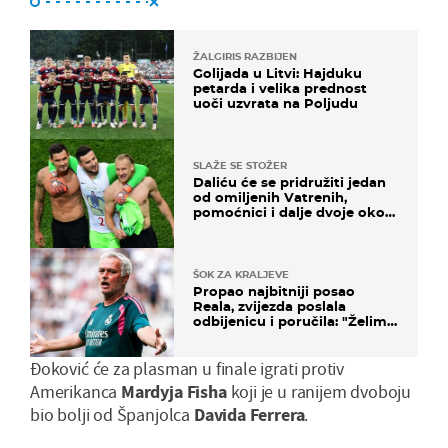
ŽALGIRIS RAZBIJEN
Golijada u Litvi: Hajduku
petarda i velika prednost
uoči uzvrata na Poljudu
SLAŽE SE STOŽER
Daliću će se pridružiti jedan
od omiljenih Vatrenih,
pomoćnici i dalje dvoje oko
ponude
ŠOK ZA KRALJEVE
Propao najbitniji posao
Reala, zvijezda poslala
odbijenicu i poručila: "Želim
u Barcelonu"
Đoković će za plasman u finale igrati protiv
Amerikanca
Mardyja Fisha
koji je u ranijem dvoboju
bio bolji od Španjolca
Davida Ferrera
.