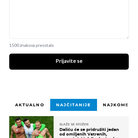
1500 znakova preostalo
Prijavite se
AKTUALNO
NAJČITANIJE
NAJKOMENTI
SLAŽE SE STOŽER
Daliću će se pridružiti jedan
od omiljenih Vatrenih,