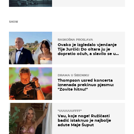
proizvod
SHOW
RASKOŠNA PROSLAVA
Ovako je izgledalo vjenčanje
Tije Jurčić: Do oltara ju je
dopratio očuh, a slavilo se uz
Olivera i Rozgu
DRAMA U ŠIBENIKU
Thompson usred koncerta
iznenada prekinuo pjesmu:
"Zovite hitnu!"
"UUUUUUFFFF"
Vau, koje noge! Ružičasti
badić istaknuo je najbolje
adute Maje Šuput