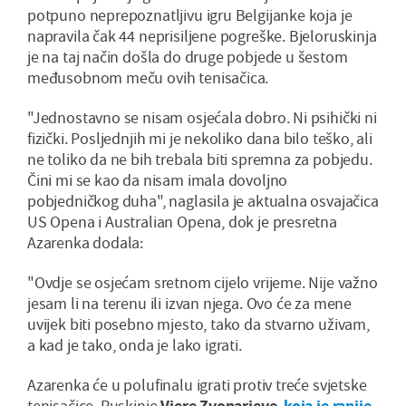
potpuno neprepoznatljivu igru Belgijanke koja je
napravila čak 44 neprisiljene pogreške. Bjeloruskinja
je na taj način došla do druge pobjede u šestom
međusobnom meču ovih tenisačica.
"Jednostavno se nisam osjećala dobro. Ni psihički ni
fizički. Posljednjih mi je nekoliko dana bilo teško, ali
ne toliko da ne bih trebala biti spremna za pobjedu.
Čini mi se kao da nisam imala dovoljno
pobjedničkog duha", naglasila je aktualna osvajačica
US Opena i Australian Opena, dok je presretna
Azarenka dodala:
"Ovdje se osjećam sretnom cijelo vrijeme. Nije važno
jesam li na terenu ili izvan njega. Ovo će za mene
uvijek biti posebno mjesto, tako da stvarno uživam,
a kad je tako, onda je lako igrati.
Azarenka će u polufinalu igrati protiv treće svjetske
tenisačice, Ruskinje
Vjere Zvonarjeve
,
koja je ranije