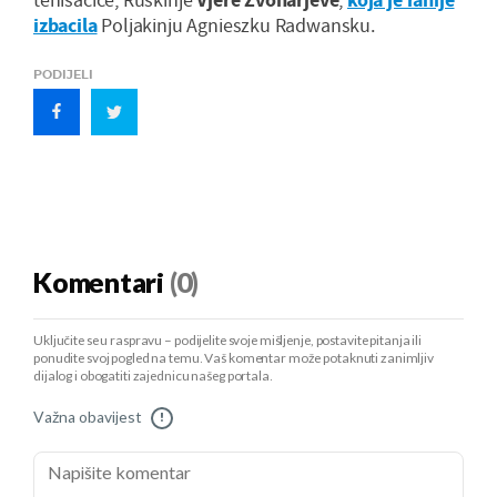
izbacila
Poljakinju Agnieszku Radwansku.
PODIJELI
Komentari
(0)
Uključite se u raspravu – podijelite svoje mišljenje, postavite pitanja ili
ponudite svoj pogled na temu. Vaš komentar može potaknuti zanimljiv
dijalog i obogatiti zajednicu našeg portala.
Važna obavijest
!