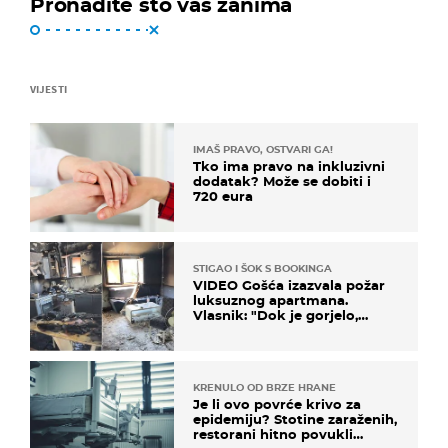
Pronađite što vas zanima
VIJESTI
IMAŠ PRAVO, OSTVARI GA!
Tko ima pravo na inkluzivni
dodatak? Može se dobiti i
720 eura
STIGAO I ŠOK S BOOKINGA
VIDEO Gošća izazvala požar
luksuznog apartmana.
Vlasnik: "Dok je gorjelo,
smijali su se, pili i pokazivali
mi srednji prst"
KRENULO OD BRZE HRANE
Je li ovo povrće krivo za
epidemiju? Stotine zaraženih,
restorani hitno povukli